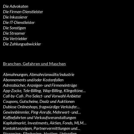
Die Advokaten
Die Firmen-Dienstleister
Die Inkassierer
Die IT-Dienstleister
Die Sonstigen
Die Streamer
Die Vertriebler
Die Zahlungsabwickler
Branchen, Gefahren und Maschen
Abmahnungen, Abmahn/anwälte/industrie
Abonnements und/oder Kostenfallen
Adressbücher, Anzeigen- und Firmeneinträge
App-Zocke, Tele-Billing, Wap-Billing, Klingeltöne…
Call-by-Call-, Pre-Select- und Vorwahl-Anbieter
Coupons, Gutscheine, Dealz und Auktionen
Dubiose Onlineshops, fragwürdige Verkäufer…
Gewinnbimmler, Ping-Anrufe, Mehrwert- und…
Kaffeefahrten und Verkaufsveranstaltungen
Kapitalmarkt, Investments, Aktien, Fonds, MLM…
Kontaktanzeigen, Partnervermittlungen und…
Streaming-, Filesharing-, Hosting-, Uploading…