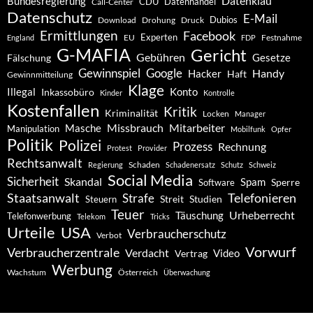
Datenklau
Bundesregierung
CDU
Datenhandel
Call-Center
Datenschutz
E-Mail
Dubios
Drohung
Download
Druck
Ermittlungen
Facebook
Experten
EU
Festnahme
England
FDP
G-MAFIA
Gericht
Gebühren
Gesetze
Fälschung
Gewinnspiel
Google
Handy
Hacker
Haft
Gewinnmitteilung
Klage
Konto
Illegal
Inkassobüro
Kinder
Kontrolle
Kostenfallen
Kritik
Kriminalität
Locken
Manager
Missbrauch
Mitarbeiter
Masche
Manipulation
Mobilfunk
Opfer
Politik
Polizei
Prozess
Rechnung
Protest
Provider
Rechtsanwalt
Schaden
Regierung
Schadenersatz
Schutz
Schweiz
Social Media
Sicherheit
Skandal
Spam
Software
Sperre
Staatsanwalt
Telefonieren
Strafe
Studien
Steuern
Streit
Teuer
Urheberrecht
Täuschung
Telefonwerbung
Telekom
Tricks
Urteile
USA
Verbraucherschutz
Verbot
Vorwurf
Verbraucherzentrale
Verdacht
Video
Vertrag
Werbung
Wachstum
Österreich
Überwachung