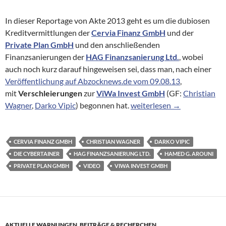
In dieser Reportage von Akte 2013 geht es um die dubiosen
Kreditvermittlungen der
Cervia Finanz GmbH
und der
Private Plan GmbH
und den anschließenden
Finanzsanierungen der
HAG Finanzsanierung Ltd.
, wobei
auch noch kurz darauf hingeweisen sei, dass man, nach einer
Veröffentlichung auf Abzocknews.de vom 09.08.13
,
mit
Verschleierungen
zur
ViWa Invest GmbH
(GF:
Christian
Akte 2013 vom 20.08.2013 ü
Wagner
,
Darko Vipic
) begonnen hat.
weiterlesen
→
CERVIA FINANZ GMBH
CHRISTIAN WAGNER
DARKO VIPIC
DIE CYBERTAINER
HAG FINANZSANIERUNG LTD.
HAMED G. AROUNI
PRIVATE PLAN GMBH
VIDEO
VIWA INVEST GMBH
AKTUELLE WARNUNGEN
,
BEITRÄGE & RECHERCHEN