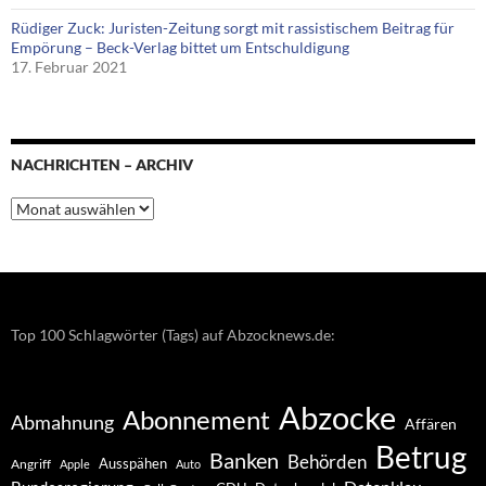
Rüdiger Zuck: Juristen-Zeitung sorgt mit rassistischem Beitrag für
Empörung – Beck-Verlag bittet um Entschuldigung
17. Februar 2021
NACHRICHTEN – ARCHIV
Nachrichten
–
Archiv
Top 100 Schlagwörter (Tags) auf Abzocknews.de:
Abzocke
Abonnement
Abmahnung
Affären
Betrug
Banken
Behörden
Ausspähen
Angriff
Apple
Auto