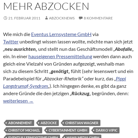
MEHR ABZOCKEN
21. FEBRUAR 2011
ABZOCKNEWS
8 KOMMENTARE
Wie mich die
Eventus Lernsysteme GmbH
via
Twitter
unbedingt wissen lassen wollte, möchte man sich jetzt
„
neu ausrichten
„
und stellt nun das Geschäftsmodell
„
Abofalle
„
ein. In einer
hauseigenen Pressemitteilung
werden dann auch
gleich eine Vielzahl von Gründen aufgezeigt, weshalb man
sich zu diesem Schritt
„
genötigt
„
fühlt (sehr lesenswert und ein
Paradebeispiel für
„Abzocker-Rhetorik“
oder kurz, das
„
Pippi
Langstrumpf-Syndrom
„
). Ich hingegen denke, es gibt da ganz
andere Gründe die den jetzigen
„
Rückzug
„
begründen, denn:
Neuausrichtung – Eventus Lernsysteme GmbH will jetzt nicht 
weiterlesen
→
ABONNEMENT
ABZOCKE
CHRISTIAN WAGNER
CHRISTOF MICHAEL
CYBERTAINMENT GMBH
DARKO VIPIC
EVENTUS LERNSYSTEME GMBH
HAMA MEDIA GMBH