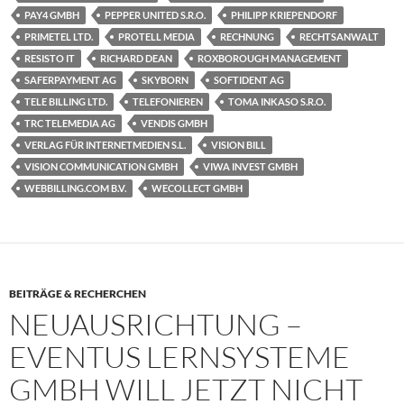
PAY4 GMBH
PEPPER UNITED S.R.O.
PHILIPP KRIEPENDORF
PRIMETEL LTD.
PROTELL MEDIA
RECHNUNG
RECHTSANWALT
RESISTO IT
RICHARD DEAN
ROXBOROUGH MANAGEMENT
SAFERPAYMENT AG
SKYBORN
SOFTIDENT AG
TELE BILLING LTD.
TELEFONIEREN
TOMA INKASO S.R.O.
TRC TELEMEDIA AG
VENDIS GMBH
VERLAG FÜR INTERNETMEDIEN S.L.
VISION BILL
VISION COMMUNICATION GMBH
VIWA INVEST GMBH
WEBBILLING.COM B.V.
WECOLLECT GMBH
BEITRÄGE & RECHERCHEN
NEUAUSRICHTUNG –
EVENTUS LERNSYSTEME
GMBH WILL JETZT NICHT