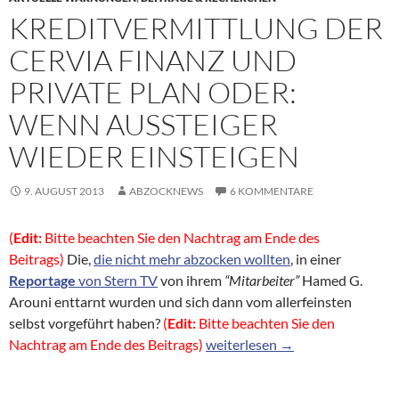
KREDITVERMITTLUNG DER
CERVIA FINANZ UND
PRIVATE PLAN ODER:
WENN AUSSTEIGER
WIEDER EINSTEIGEN
9. AUGUST 2013
ABZOCKNEWS
6 KOMMENTARE
(
Edit:
Bitte beachten Sie den Nachtrag am Ende des
Beitrags)
Die,
die nicht mehr abzocken wollten
, in einer
Reportage
von Stern TV
von ihrem
“Mitarbeiter”
Hamed G.
Arouni enttarnt wurden und sich dann vom allerfeinsten
selbst vorgeführt haben?
(
Edit:
Bitte beachten Sie den
Kreditvermittlung der Cervia F
Nachtrag am Ende des Beitrags)
weiterlesen
→