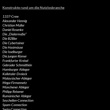
Konstrukte rund um die Nutzlosbranche
1337-Crew
Alexander Hennig
Christian Müller
Daniel Rosenke
Die „Dialermafia“
Die B2Bler
Die Cybertainer
Die Hasimäuse
Die Isselburger
Die jungen Römer
Frankfurter Kreisel
Gebrüder Schmidtlein
Hamburger Ableger
Kalletaler-Dreieck
Malaysischer-Ableger
Mega-Firmennetz
Münchener Ableger
Philipp Reisener
Rumänischer Ableger
Seychellen-Connection
Spam-Connection
Swiss-Connection