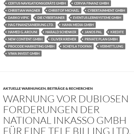
CERTUS NAVIGATIONSGERÄTE GMBH
CERVIA FINANZ GMBH
CHRISTIAN WAGNER
CHRISTOF MICHAEL
CYBERTAINMENT GMBH
DARKO VIPIC
DIE CYBERTAINER
EVENTUS LERNSYSTEME GMBH
HAG FINANZSANIERUNG LTD.
HAMA MEDIA GMBH
HAMED G. AROUNI
HARALD SCHENKER
JANOS PAL
KREDITE
NEW CONTENT GMBH
OLIVER KREMER
PRIVATE PLAN GMBH
PROCODE MARKETING GMBH
SCHEYLA TOOFAN
VERMITTLUNG
VIWA INVEST GMBH
AKTUELLE WARNUNGEN
,
BEITRÄGE & RECHERCHEN
WARNUNG VOR DUBIOSEN
FORDERUNGEN DER
NATIONAL INKASSO GMBH
FÜR EINE TELE BILLING LTD.