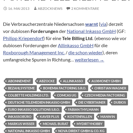
16. MAI 2013
ABZOCKNEWS
2 KOMMENTARE
Die Verbraucherzentrale Niedersachsen
warnt
(
via
) derzeit
vor dubiosen
Forderungen
der
National Inkasso GmbH
(GF:
Philipp Kriependorf
) für eine
Tele Billing Ltd.
(ebenso wie vor
dubiosen Forderungen der
Allinkasso GmbH
für die
Roxborough Management Inc.
/
die schon wieder
), deren
Warnung vor dubiosen Forder
umfangreiche Spuren in Richtung…
weiterlesen
→
ABONNEMENT
ABZOCKE
ALLINKASSO
AUXMONEY GMBH
BEZAHLSYSTEME
BOHEMIA FACTORING S.R.O.
CHRISTIAN WAGNER
COLBETTE HOLDINGS LTD.
COMCAS UG
CZECH MEDIA FACTORING
DEUTSCHE TELEMEDIEN INKASSO GMBH
DIE CYBERTAINER
DUBIOS
EURO INKASSO SOLUTIONS S.R.O.
FABIAN THYLMANN
INKASSOBÜRO
KAVER PLUS
KOSTENFALLEN
MANWIN
MARKUS WISSER
MICHAEL BURAT
MYDIRTYHOBBY
NATIONAL INKASSO GMBH
NOVA DIREKT GMBH & CO. KG