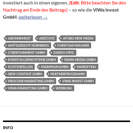
investiert auch in einen eigenen,
(
Edit:
Bitte beachten Sie den
Nachtrag am Ende des Beitrags)
– so wie die
ViWa Invest
ViWa Invest GmbH – so machen Abzocker auf seriös
GmbH
.
weiterlesen
→
ABONNEMENT
ABZOCKE
AFUBO NEW MEDIA
AMTSGERICHT NÜRNBERG
CHRISTIAN WAGNER
CYBERTAINMENT GMBH
DARKO VIPIC
EVENTUS LERNSYSTEME GMBH
HAMA MEDIA GMBH
KOSTENFALLEN
MAINPEAN GMBH
MARKETING
NEW CONTENT GMBH
PARTNERPROGRAMM
PROCODE MARKETING GMBH
VIWA INVEST GMBH
VIWA MARKETING GMBH
WERBUNG
INFO