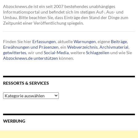
Abzocknews.de ist ein seit 2007 bestehendes unabhängiges
Informationsportal und befindet sich im stetigen Auf-, Aus- und
Umbau. Bitte beachten Sie, dass Einträge den Stand der Dinge zum
Zeitpunkt einer Veröffentlichung spiegeln.
Finden Sie hier
Erfassungen
, aktuelle
Warnungen
, eigene
Beiträge
,
Erwähnungen und Präsenzen
, ein
Webverzeichnis
,
Archivmaterial
,
getwittertes
, wir und
Social-Media
, weitere
Schlagzeilen
und wie Sie
Abzocknews.de unterstützen
können.
RESSORTS & SERVICES
Ressorts
&
Services
WERBUNG