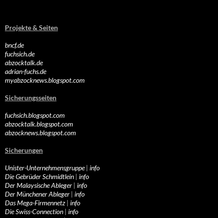
Projekte & Seiten
bncf.de
fuchsich.de
abzocktalk.de
adrian-fuchs.de
myabzocknews.blogspot.com
Sicherungsseiten
fuchsich.blogspot.com
abzocktalk.blogspot.com
abzocknews.blogspot.com
Sicherungen
Unister-Unternehmensgruppe
|
info
Die Gebrüder Schmidtlein
|
info
Der Malaysische Ableger
|
info
Der Münchener Ableger
|
info
Das Mega-Firmennetz
|
info
Die Swiss-Connection
|
info