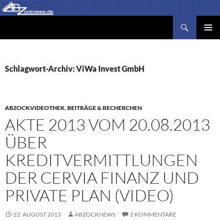
Zum
Inhalt
Suchen
Abzocknews.de
springen
PRIMÄR
MENÜ
Schlagwort-Archiv: ViWa Invest GmbH
ABZOCKVIDEOTHEK
,
BEITRÄGE & RECHERCHEN
AKTE 2013 VOM 20.08.2013
ÜBER
KREDITVERMITTLUNGEN
DER CERVIA FINANZ UND
PRIVATE PLAN (VIDEO)
22. AUGUST 2013
ABZOCKNEWS
2 KOMMENTARE