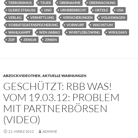
TERRORISMUS
TEUER
ÜBERNAHME
ÜBERWACHUNG
ULRIKE STRAUSS
UNO
URHEBERRECHT
URTEILE
USA
VERLAG
VERMITTLUNG
VERSICHERUNGEN
VOLKSWAGEN
VORRATSDATENSPEICHERUNG
VORWURF
WACHSTUM
WAHLKAMPF
WEN JIABAO
WHISTLEBLOWING
WIKILEAKS
ZDF
ZENSUR
ZINSEN
ABZOCKVIDEOTHEK
,
AKTUELLE WARNUNGEN
GESCHÜTZT: RBB WAS!
VOM 19.03.12: PROBLEM
MIT PARTNERBÖRSEN
(VIDEO)
21. MÄRZ 2012
ADMINE