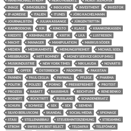
HANS MICHAEL STREPP
HEIKO HUBERTZ
HORST SEEHOFER
IMAGE
IMMOBILIEN
INSOLVENZ
INVESTMENT
INVESTOR
IP-ADRESSE
ITALIEN
ITUNES
JÖRG KACHELMANN
JOURNALISTEN
JULIAN ASSANGE
JÜRGEN TRITTIN
KAMBODSCHA
KIK
KINO.TO
KLAGE
KRANKENKASSEN
KREDITE
KRIMINALITÄT
KRITIK
LKA
LUSTREISEN
MACHT
MANAGER
MANIPULATION
MARKUS SÖDER
MEDIEN
MEDIKAMENTE
MEINUNGSFREIHEIT
MICHAEL SEIDL
MISSBRAUCH
MITT ROMNEY
MONEY SERVICE GROUP (MSG)
MUSIKINDUSTRIE
NEW YORK TIMES
NIKI LAUDA
NOVARTIS
O2
OPFER
ÖSTERREICH
PÄDOPHIL
PAKISTAN
PANNEN
PAUL CEGLIA
PAYWALL
PFLEGE
PHARMA
POLITIK
POLIZEI
PORNO
PRESSEFREIHEIT
PROTEST
PROZESS
RABATT
RASSISMUS
REICHTUM
RENE BENKO
ROSNEFT
RÜCKTRITT
RUSSLAND
SCHADENERSATZ
SCHUFA
SCHWEIZ
SEK
SEX
SIEMENS
SILVIO BERLUSCONI
SKANDAL
SOCIAL MEDIA
SPIONAGE
STASI
STELLENABBAU
STEUERHINTERZIEHUNG
STREAMING
STROM
SWISS LIFE BEST SELECT
TELDAFAX
TELEFÓNICA