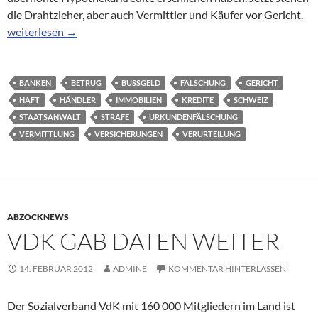
die Drahtzieher, aber auch Vermittler und Käufer vor Gericht.
220 Personen in Betrug verwickelt
weiterlesen
→
BANKEN
BETRUG
BUSSGELD
FÄLSCHUNG
GERICHT
HAFT
HÄNDLER
IMMOBILIEN
KREDITE
SCHWEIZ
STAATSANWALT
STRAFE
URKUNDENFÄLSCHUNG
VERMITTLUNG
VERSICHERUNGEN
VERURTEILUNG
ABZOCKNEWS
VDK GAB DATEN WEITER
14. FEBRUAR 2012
ADMINE
KOMMENTAR HINTERLASSEN
Der Sozialverband VdK mit 160 000 Mitgliedern im Land ist