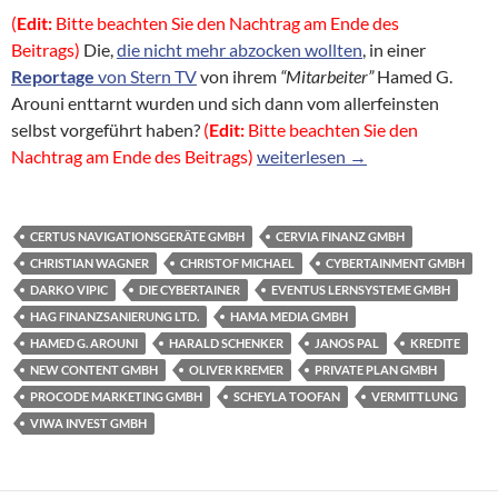
(
Edit:
Bitte beachten Sie den Nachtrag am Ende des
Beitrags)
Die,
die nicht mehr abzocken wollten
, in einer
Reportage
von Stern TV
von ihrem
“Mitarbeiter”
Hamed G.
Arouni enttarnt wurden und sich dann vom allerfeinsten
selbst vorgeführt haben?
(
Edit:
Bitte beachten Sie den
Kreditvermittlung der Cervia F
Nachtrag am Ende des Beitrags)
weiterlesen
→
CERTUS NAVIGATIONSGERÄTE GMBH
CERVIA FINANZ GMBH
CHRISTIAN WAGNER
CHRISTOF MICHAEL
CYBERTAINMENT GMBH
DARKO VIPIC
DIE CYBERTAINER
EVENTUS LERNSYSTEME GMBH
HAG FINANZSANIERUNG LTD.
HAMA MEDIA GMBH
HAMED G. AROUNI
HARALD SCHENKER
JANOS PAL
KREDITE
NEW CONTENT GMBH
OLIVER KREMER
PRIVATE PLAN GMBH
PROCODE MARKETING GMBH
SCHEYLA TOOFAN
VERMITTLUNG
VIWA INVEST GMBH