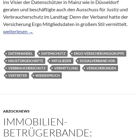
ins Visier der Datenschützer in Mainz wie in Düsseldorf
geraten und beschäftigte auch den Ausschuss für Justiz und
Verbraucherschutz im Landtag: Denn der Verband hatte der
Versicherung Ergo Mitgliedsdaten in großem Stil vermittelt.
VdK gab Daten weiter
weiterlesen
→
DATENHANDEL
DATENSCHUTZ
ERGO-VERSICHERUNGSGRUPPE
HAUSTÜRGESCHÄFTE
MITGLIEDER
SOZIALVERBAND VDK
VERBRAUCHERSCHUTZ
VERMITTLUNG
VERSICHERUNGEN
VERTRETER
WIDERSPRUCH
ABZOCKNEWS
IMMOBILIEN-
BETRÜGERBANDE: