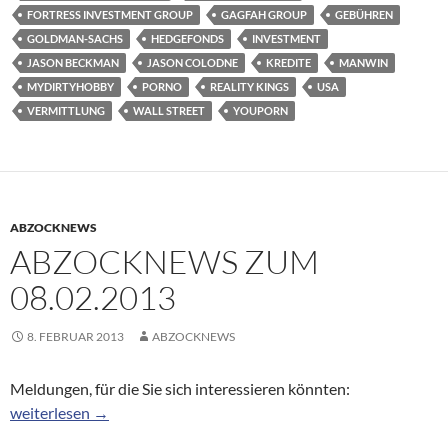
FORTRESS INVESTMENT GROUP
GAGFAH GROUP
GEBÜHREN
GOLDMAN-SACHS
HEDGEFONDS
INVESTMENT
JASON BECKMAN
JASON COLODNE
KREDITE
MANWIN
MYDIRTYHOBBY
PORNO
REALITY KINGS
USA
VERMITTLUNG
WALL STREET
YOUPORN
ABZOCKNEWS
ABZOCKNEWS ZUM
08.02.2013
8. FEBRUAR 2013
ABZOCKNEWS
Meldungen, für die Sie sich interessieren könnten:
Abzocknews zum 08.02.2013
weiterlesen
→