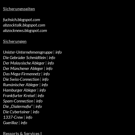
Sicherungsseiten
fuchsich.blogspot.com
abzocktalk.blogspot.com
abzocknews.blogspot.com
Sicherungen
Unister-Unternehmensgruppe
|
info
Die Gebrüder Schmidtlein
|
info
Der Malaysische Ableger
|
info
Der Münchener Ableger
|
info
Das Mega-Firmennetz
|
info
Die Swiss-Connection
|
info
Rumänischer Ableger
|
info
Hamburger Ableger
|
info
Frankfurter Kreisel
|
info
Spam-Connection
|
info
Die „Dialermafia“
|
info
Die Cybertainer
|
info
1337-Crew
|
info
Guerillaz
|
info
Ressorts & Services I