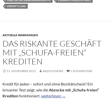
UNISTER UNTERNEHMENSGRUPPE
VERBRAUCHERZENTRALE
VERMITTLUNG
AKTUELLE WARNUNGEN
DAS RISKANTE GESCHÄFT
MIT „SCHUFA-FREIEN“
KREDITEN
11. NOVEMBER 2013
ABZOCKNEWS
1 KOMMENTAR
Kredit für jeden – sofort und ohne Bonitätscheck? Ein
brisanter Test zeigt, wie die
Abzocke mit „Schufa-freien“
Das riskante Geschäft mit „Schufa-freien
Krediten
funktioniert.
weiterlesen
→