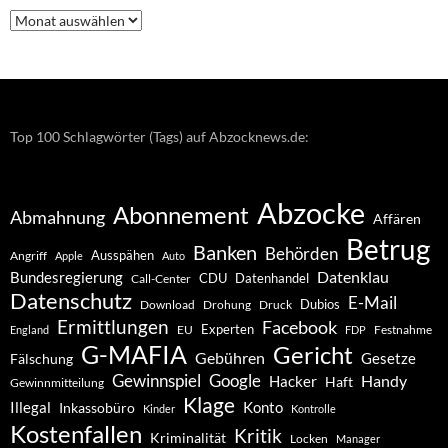
Nachrichten
–
Archiv
Top 100 Schlagwörter (Tags) auf Abzocknews.de:
Abzocke
Abonnement
Abmahnung
Affären
Betrug
Banken
Behörden
Ausspähen
Angriff
Apple
Auto
Datenklau
Bundesregierung
CDU
Datenhandel
Call-Center
Datenschutz
E-Mail
Dubios
Drohung
Download
Druck
Ermittlungen
Facebook
Experten
EU
Festnahme
England
FDP
G-MAFIA
Gericht
Gebühren
Gesetze
Fälschung
Gewinnspiel
Google
Handy
Hacker
Haft
Gewinnmitteilung
Klage
Konto
Illegal
Inkassobüro
Kinder
Kontrolle
Kostenfallen
Kritik
Kriminalität
Locken
Manager