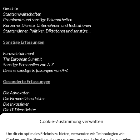
Gerichte
Staatsanwaltschaften
Prominente und sonstige Bekanntheiten
Konzerne, Dienste, Unternehmen und Institutionen
Staatsmänner, Politiker, Diktatoren und sonstige…
Sonstige Erfassungen
Eurowebtainment
The European Summit
Sonstige Personalien von A-Z
Diverse sonstige Erfassungen von A-Z
Gesonderte Erfassungen
Die Advokaten
Die Firmen-Dienstleister
Die Inkassierer
Die IT-Dienstleister
Die Sonstigen
Die Streamer
Cookie-Zustimmung verwalten
Die Vertriebler
Die Zahlungsabwickler
Um dir ein optimales Erlebnis zu bieten, verwenden wir Technologien wie
Cookies, um Geräteinformationen zu speichern und/oder darauf zuzugreifen.