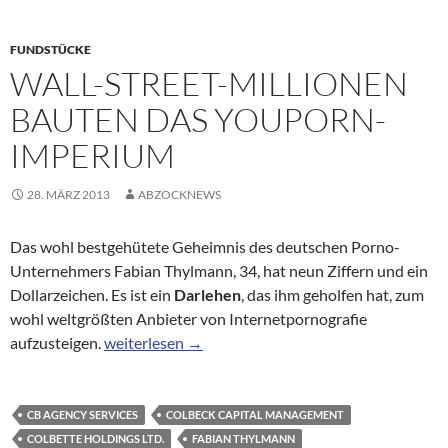
FUNDSTÜCKE
WALL-STREET-MILLIONEN
BAUTEN DAS YOUPORN-
IMPERIUM
28. MÄRZ 2013
ABZOCKNEWS
Das wohl bestgehütete Geheimnis des deutschen Porno-
Unternehmers Fabian Thylmann, 34, hat neun Ziffern und ein
Dollarzeichen. Es ist ein
Darlehen
, das ihm geholfen hat, zum
wohl weltgrößten Anbieter von Internetpornografie
Wall-Street-Millionen bauten das Youporn-Imper
aufzusteigen.
weiterlesen
→
CB AGENCY SERVICES
COLBECK CAPITAL MANAGEMENT
COLBETTE HOLDINGS LTD.
FABIAN THYLMANN