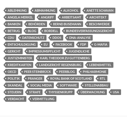
ABLEHNUNG
ABMAHNUNG
ALKOHOL
ANETTE SCHAVAN
ANGELA MERKEL
ANGRIFF
ARBEITSAMT
ARCHITEKT
BANKEN
BEHÖRDEN
BERND BUSEMANN
BESCHWERDE
BETRUG
BLOG
BORDELL
BUNDESVERFASSUNGSGERICHT
CDU
DATENSCHUTZ
DDOS
DNA-ANALYSE
ENTSCHULDIGUNG
EU
FACEBOOK
FDP
G-MAFIA
GERICHT
IMPRESSUMSPFLICHT
JUGENDLICHE
JUSTIZMINISTER
KARL THEODOR ZU GUTTENBERG
KREDITKARTEN
LANDGERICHT REGENSBURG
LEBENSMITTEL
OECD
PEER STEINBRÜCK
PEERBLOG
PHILHARMONIE
POLITIK
PRANGER
ROYAL BANK OF SCOTLAND
RTL
SKANDAL
SOCIAL MEDIA
SOFTWARE
STELLENABBAU
STEUERN
STRAFE
THYSSENKRUPP
ÜBERWACHUNG
USA
VERDACHT
VERMITTLUNG