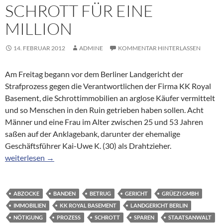
SCHROTT FÜR EINE
MILLION
14. FEBRUAR 2012
ADMINE
KOMMENTAR HINTERLASSEN
Am Freitag begann vor dem Berliner Landgericht der
Strafprozess gegen die Verantwortlichen der Firma KK Royal
Basement, die Schrottimmobilien an arglose Käufer vermittelt
und so Menschen in den Ruin getrieben haben sollen. Acht
Männer und eine Frau im Alter zwischen 25 und 53 Jahren
saßen auf der Anklagebank, darunter der ehemalige
Geschäftsführer Kai-Uwe K. (30) als Drahtzieher.
Immobilien-Betrügerbande: Schrott für eine Million
weiterlesen
→
ABZOCKE
BANDEN
BETRUG
GERICHT
GRÜEZI GMBH
IMMOBILIEN
KK ROYAL BASEMENT
LANDGERICHT BERLIN
NÖTIGUNG
PROZESS
SCHROTT
SPAREN
STAATSANWALT