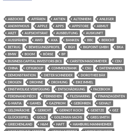
ABZOCKE
AFFÄREN
AKTIEN
ALTENHEIM
ANLEGER
ANONYMOUS
APPLE
APPS
APPSTORE
ARMUT
ARZT
AUFSICHTSRAT
AUSBEUTUNG
AUSKUNFT
AUSSPÄHEN
AWD
AXA
BANKEN
BBC
BERICHT
BETRUG
BEWEGUNGSPROFIL
BGH
BIGPOINT GMBH
BKA
BMW
BOOM
BÖRSE
BP
BUSINESS CAPITAL INVESTORS (BCI)
CARSTEN MASCHMEYER
CDU
CHINA
CITIGROUP
COMMERZBANK
CSU
DATENHANDEL
DEMONSTRATION
DIETER SCHNEIDER
DOROTHEE BÄR
DROGEN
DROHNE
DROHUNG
EIKE IMMEL
EINSTWEILIGE VERFÜGUNG
ENTSCHÄDIGUNG
FACEBOOK
FERDINAND PIËCH
FERNSEHEN
FILESHARING
FINANZAGENTEN
G-MAFIA
GAMES
GAZPROM
GEBÜHREN
GEHALT
GELDWÄSCHE
GERICHT
GERNOT KOCH
GESETZE
GEZ
GLÜCKSSPIEL
GOLD
GOLDMAN-SACHS
GREG SMITH
GRIECHENLAND
H&M
HAFT
HAMBURG MANNHEIMER