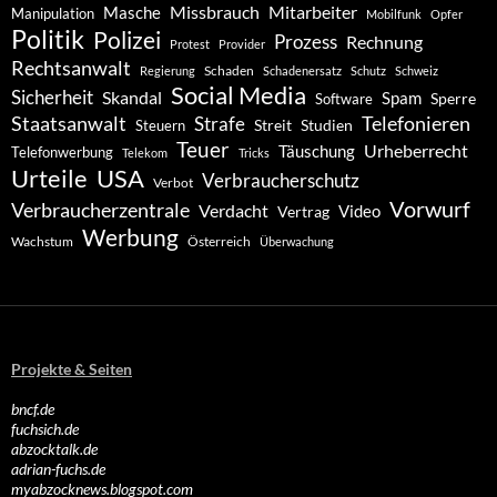
Missbrauch
Mitarbeiter
Masche
Manipulation
Mobilfunk
Opfer
Politik
Polizei
Prozess
Rechnung
Protest
Provider
Rechtsanwalt
Schaden
Regierung
Schadenersatz
Schutz
Schweiz
Social Media
Sicherheit
Skandal
Spam
Software
Sperre
Staatsanwalt
Telefonieren
Strafe
Studien
Steuern
Streit
Teuer
Urheberrecht
Täuschung
Telefonwerbung
Telekom
Tricks
Urteile
USA
Verbraucherschutz
Verbot
Vorwurf
Verbraucherzentrale
Verdacht
Video
Vertrag
Werbung
Wachstum
Österreich
Überwachung
Projekte & Seiten
bncf.de
fuchsich.de
abzocktalk.de
adrian-fuchs.de
myabzocknews.blogspot.com