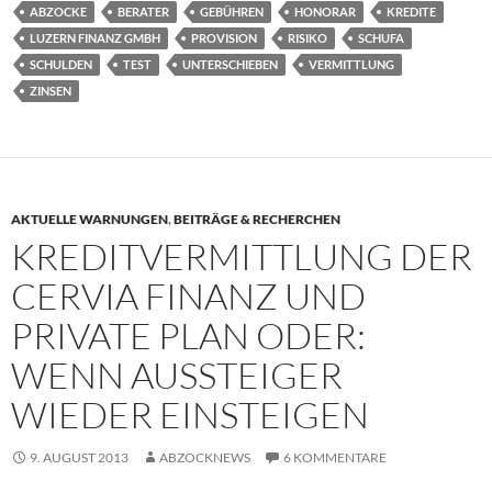
ABZOCKE
BERATER
GEBÜHREN
HONORAR
KREDITE
LUZERN FINANZ GMBH
PROVISION
RISIKO
SCHUFA
SCHULDEN
TEST
UNTERSCHIEBEN
VERMITTLUNG
ZINSEN
AKTUELLE WARNUNGEN
,
BEITRÄGE & RECHERCHEN
KREDITVERMITTLUNG DER
CERVIA FINANZ UND
PRIVATE PLAN ODER:
WENN AUSSTEIGER
WIEDER EINSTEIGEN
9. AUGUST 2013
ABZOCKNEWS
6 KOMMENTARE