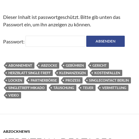
Dieser Inhalt ist passwortgeschützt. Bitte gib unten das
Passwort ein, um ihn anzeigen zu können.
Passwort:
ABONNEMENT
ABZOCKE
GEBÜHREN
GERICHT
HERZBLATT SINGLE-TREFF
KLEINANZEIGEN
KOSTENFALLEN
LOCKEN
PARTNERBÖRSE
PROZESS
SINGLECONTACT BERLIN
SINGLETREFF MIKADO
TÄUSCHUNG
TEUER
VERMITTLUNG
VIDEO
ABZOCKNEWS