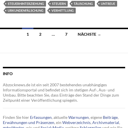
STEUERHINTERZIEHUNG
STEUERN
TÄUSCHUNG
UNTREUE
URKUNDENFÄLSCHUNG
VERMITTLUNG
Beitragsnavigation
1
2
…
7
NÄCHSTE →
INFO
Abzocknews.de ist ein seit 2007 bestehendes unabhängiges
Informationsportal und befindet sich im stetigen Auf-, Aus- und
Umbau. Bitte beachten Sie, dass Einträge den Stand der Dinge zum
Zeitpunkt einer Veröffentlichung spiegeln.
Finden Sie hier
Erfassungen
, aktuelle
Warnungen
, eigene
Beiträge
,
Erwähnungen und Präsenzen
, ein
Webverzeichnis
,
Archivmaterial
,
getwittertes
, wir und
Social-Media
, weitere
Schlagzeilen
und wie Sie