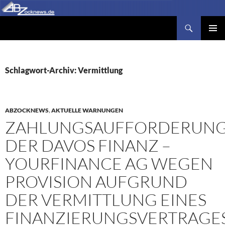
Zum
Inhalt
Suchen
Abzocknews.de
springen
PRIMÄR
MENÜ
Schlagwort-Archiv: Vermittlung
ABZOCKNEWS
,
AKTUELLE WARNUNGEN
ZAHLUNGSAUFFORDERUN
DER DAVOS FINANZ –
YOURFINANCE AG WEGEN
PROVISION AUFGRUND
DER VERMITTLUNG EINES
FINANZIERUNGSVERTRAGE