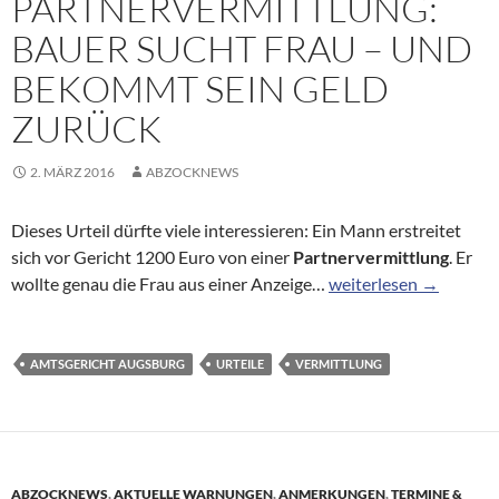
PARTNERVERMITTLUNG:
BAUER SUCHT FRAU – UND
BEKOMMT SEIN GELD
ZURÜCK
2. MÄRZ 2016
ABZOCKNEWS
Dieses Urteil dürfte viele interessieren: Ein Mann erstreitet
sich vor Gericht 1200 Euro von einer
Partnervermittlung
. Er
Partnervermittlung: B
wollte genau die Frau aus einer Anzeige…
weiterlesen
→
AMTSGERICHT AUGSBURG
URTEILE
VERMITTLUNG
ABZOCKNEWS
,
AKTUELLE WARNUNGEN
,
ANMERKUNGEN
,
TERMINE &