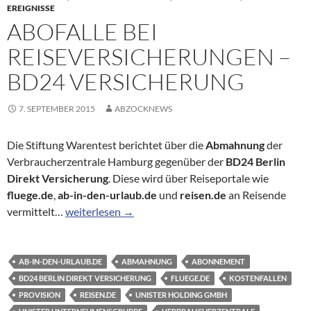
EREIGNISSE
ABOFALLE BEI
REISEVERSICHERUNGEN –
BD24 VERSICHERUNG
7. SEPTEMBER 2015
ABZOCKNEWS
Die Stiftung Warentest berichtet über die
Abmahnung
der
Verbraucherzentrale Hamburg gegenüber der
BD24 Berlin
Direkt Versicherung
. Diese wird über Reiseportale wie
fluege.de
,
ab-in-den-urlaub.de
und
reisen.de
an Reisende
Abofalle bei Reiseversicherungen – BD24 Versiche
vermittelt…
weiterlesen
→
AB-IN-DEN-URLAUB.DE
ABMAHNUNG
ABONNEMENT
BD24 BERLIN DIREKT VERSICHERUNG
FLUEGE.DE
KOSTENFALLEN
PROVISION
REISEN.DE
UNISTER HOLDING GMBH