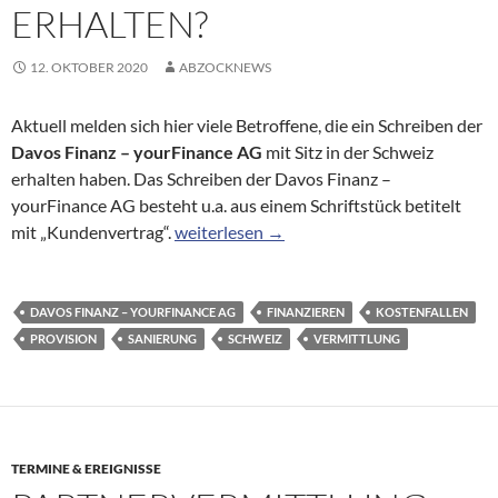
ERHALTEN?
12. OKTOBER 2020
ABZOCKNEWS
Aktuell melden sich hier viele Betroffene, die ein Schreiben der
Davos Finanz – yourFinance AG
mit Sitz in der Schweiz
erhalten haben. Das Schreiben der Davos Finanz –
yourFinance AG besteht u.a. aus einem Schriftstück betitelt
Zahlungsaufforderung der Davos Finanz – 
mit „Kundenvertrag“.
weiterlesen
→
DAVOS FINANZ – YOURFINANCE AG
FINANZIEREN
KOSTENFALLEN
PROVISION
SANIERUNG
SCHWEIZ
VERMITTLUNG
TERMINE & EREIGNISSE