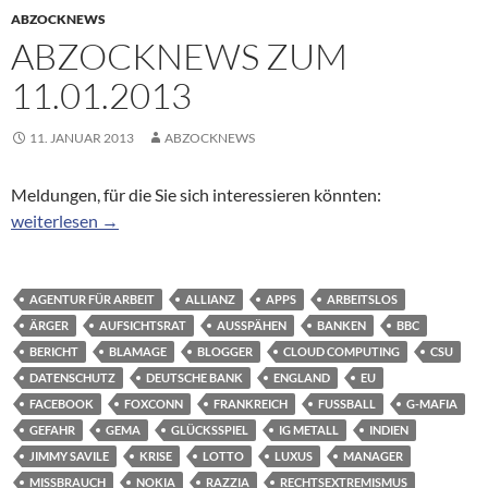
ABZOCKNEWS
ABZOCKNEWS ZUM
11.01.2013
11. JANUAR 2013
ABZOCKNEWS
Meldungen, für die Sie sich interessieren könnten:
Abzocknews zum 11.01.2013
weiterlesen
→
AGENTUR FÜR ARBEIT
ALLIANZ
APPS
ARBEITSLOS
ÄRGER
AUFSICHTSRAT
AUSSPÄHEN
BANKEN
BBC
BERICHT
BLAMAGE
BLOGGER
CLOUD COMPUTING
CSU
DATENSCHUTZ
DEUTSCHE BANK
ENGLAND
EU
FACEBOOK
FOXCONN
FRANKREICH
FUSSBALL
G-MAFIA
GEFAHR
GEMA
GLÜCKSSPIEL
IG METALL
INDIEN
JIMMY SAVILE
KRISE
LOTTO
LUXUS
MANAGER
MISSBRAUCH
NOKIA
RAZZIA
RECHTSEXTREMISMUS