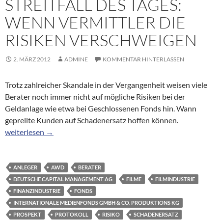
STREITFALL DES TAGES:
WENN VERMITTLER DIE
RISIKEN VERSCHWEIGEN
2. MÄRZ 2012
ADMINE
KOMMENTAR HINTERLASSEN
Trotz zahlreicher Skandale in der Vergangenheit weisen viele
Berater noch immer nicht auf mögliche Risiken bei der
Geldanlage wie etwa bei Geschlossenen Fonds hin. Wann
geprellte Kunden auf Schadenersatz hoffen können.
Streitfall des Tages: Wenn Vermittler die Risiken verschweigen
weiterlesen
→
ANLEGER
AWD
BERATER
DEUTSCHE CAPITAL MANAGEMENT AG
FILME
FILMINDUSTRIE
FINANZINDUSTRIE
FONDS
INTERNATIONALE MEDIENFONDS GMBH & CO. PRODUKTIONS KG
PROSPEKT
PROTOKOLL
RISIKO
SCHADENERSATZ