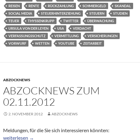
REISEN
RENTE
RÜCKZAHLUNG
SCHMIERGELD
SKANDAL
SOCIAL MEDIA
STEUERHINTERZIEHUNG
STEUERN
STUDIEN
TEUER
THYSSENKRUPP
TWITTER
ÜBERWACHUNG
URSULA VON DER LEYEN
USA
VERDACHT
VERFASSUNGSSCHUTZ
VERMITTLUNG
VERSICHERUNGEN
VORWURF
WETTEN
YOUTUBE
ZEITARBEIT
ABZOCKNEWS
ABZOCKNEWS ZUM
02.11.2012
2. NOVEMBER 2012
ABZOCKNEWS
Meldungen, für die Sie sich interessieren könnten:
Abzocknews zum 02.11.2012
weiterlesen
→