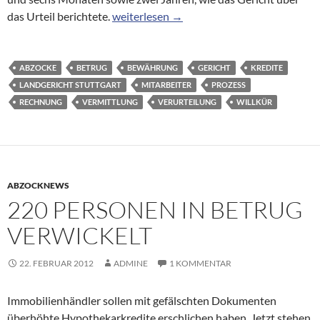
Versuchter Betrug an 50 000 Leuten: Vier 
das Urteil berichtete.
weiterlesen
→
ABZOCKE
BETRUG
BEWÄHRUNG
GERICHT
KREDITE
LANDGERICHT STUTTGART
MITARBEITER
PROZESS
RECHNUNG
VERMITTLUNG
VERURTEILUNG
WILLKÜR
ABZOCKNEWS
220 PERSONEN IN BETRUG
VERWICKELT
22. FEBRUAR 2012
ADMINE
1 KOMMENTAR
Immobilienhändler sollen mit gefälschten Dokumenten
überhöhte Hypothekarkredite erschlichen haben. Jetzt stehen