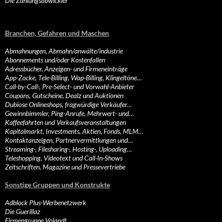
Die Zahlungsabwickler
Branchen, Gefahren und Maschen
Abmahnungen, Abmahn/anwälte/industrie
Abonnements und/oder Kostenfallen
Adressbücher, Anzeigen- und Firmeneinträge
App-Zocke, Tele-Billing, Wap-Billing, Klingeltöne…
Call-by-Call-, Pre-Select- und Vorwahl-Anbieter
Coupons, Gutscheine, Dealz und Auktionen
Dubiose Onlineshops, fragwürdige Verkäufer…
Gewinnbimmler, Ping-Anrufe, Mehrwert- und…
Kaffeefahrten und Verkaufsveranstaltungen
Kapitalmarkt, Investments, Aktien, Fonds, MLM…
Kontaktanzeigen, Partnervermittlungen und…
Streaming-, Filesharing-, Hosting-, Uploading…
Teleshopping, Videotext und Call-In-Shows
Zeitschriften, Magazine und Pressevertriebe
Sonstige Gruppen und Konstrukte
Adblock Plus-Werbenetzwerk
Die Guerillaz
Firmengruppe Volandt