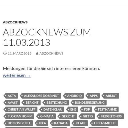
ABZOCKNEWS
ABZOCKNEWS ZUM
11.03.2013
11. MÄRZ 2013
ABZOCKNEWS
Meldungen, für die Sie sich interessieren könnten:
Abzocknews zum 11.03.2013
weiterlesen
→
ACTA
ALEXANDER DOBRINDT
ANDROID
APPS
ARMUT
AVAST
BERICHT
BESTECHUNG
BUNDESREGIERUNG
CHRISTIAN WULFF
DATENKLAU
EHE
FDP
FESTNAHME
FLORIAN HOMM
G-MAFIA
GERICHT
GIFTIG
HEDGEFONDS
HOMOSEXUELL
IKEA
KANADA
KLAGE
LEBENSMITTEL