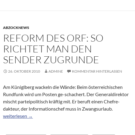
ABZOCKNEWS
REFORM DES ORF: SO
RICHTET MAN DEN
SENDER ZUGRUNDE
26. OKTOBER 2010
ADMINE
KOMMENTAR HINTERLASSEN
Am Küniglberg wackeln die Wände: Beim österreichischen
Rundfunk wird um Posten ge-schachert. Der Generaldirektor
mischt parteipolitisch kräftig mit. Er beruft einen Chefre-
dakteur, der Informationschef muss in Zwangsurlaub.
Reform des ORF: So richtet man den Sender zugrunde
weiterlesen
→