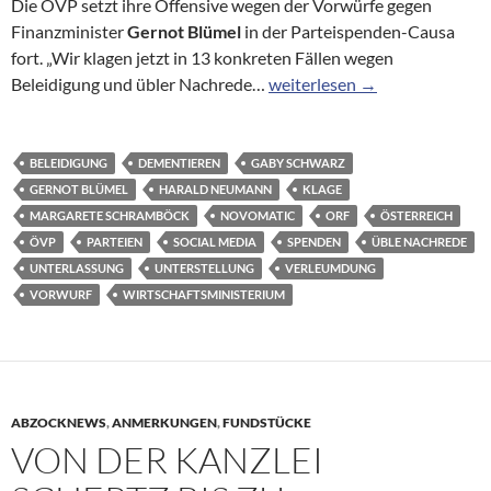
Die ÖVP setzt ihre Offensive wegen der Vorwürfe gegen
Finanzminister
Gernot Blümel
in der Parteispenden-Causa
fort. „Wir klagen jetzt in 13 konkreten Fällen wegen
Parteispenden: ÖVP klagt in 
Beleidigung und übler Nachrede…
weiterlesen
→
BELEIDIGUNG
DEMENTIEREN
GABY SCHWARZ
GERNOT BLÜMEL
HARALD NEUMANN
KLAGE
MARGARETE SCHRAMBÖCK
NOVOMATIC
ORF
ÖSTERREICH
ÖVP
PARTEIEN
SOCIAL MEDIA
SPENDEN
ÜBLE NACHREDE
UNTERLASSUNG
UNTERSTELLUNG
VERLEUMDUNG
VORWURF
WIRTSCHAFTSMINISTERIUM
ABZOCKNEWS
,
ANMERKUNGEN
,
FUNDSTÜCKE
VON DER KANZLEI