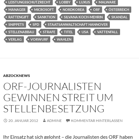
LEISTUNGSSCHUTZRECHT
LOBBY
LUXUS
MALWARE
MANAGER
MICROSOFT
NORDKOREA
ORF
ÖSTERREICH
RATTENGIFT
SANKTION
SILVANA KOCH-MEHRIN
SKANDAL
SNIPPETS
SPD
STAATSANWALTSCHAFT HANNOVER
STELLENABBAU
STRAFE
TITEL
USA
VATTENFALL
VERLAG
VORWURF
WAHLEN
ABZOCKNEWS
ORF-JOURNALISTEN
GEWINNEN STREIT UM
STELLENBESETZUNG
20. JANUAR 2012
ADMINE
KOMMENTAR HINTERLASSEN
Ihr Einsatz hat sich gelohnt – die Journalisten des ORF haben