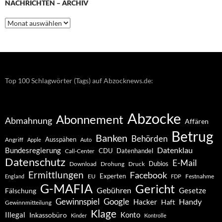
NACHRICHTEN – ARCHIV
Nachrichten
–
Archiv
Top 100 Schlagwörter (Tags) auf Abzocknews.de:
Abzocke
Abonnement
Abmahnung
Affären
Betrug
Banken
Behörden
Ausspähen
Angriff
Apple
Auto
Datenklau
Bundesregierung
CDU
Datenhandel
Call-Center
Datenschutz
E-Mail
Dubios
Drohung
Download
Druck
Ermittlungen
Facebook
Experten
EU
Festnahme
England
FDP
G-MAFIA
Gericht
Gebühren
Gesetze
Fälschung
Gewinnspiel
Google
Handy
Hacker
Haft
Gewinnmitteilung
Klage
Konto
Illegal
Inkassobüro
Kinder
Kontrolle