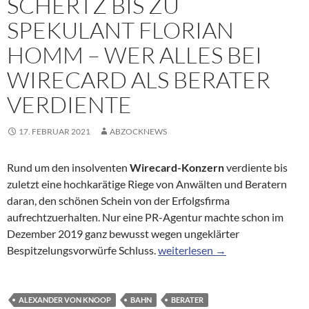
SCHERTZ BIS ZU
SPEKULANT FLORIAN
HOMM – WER ALLES BEI
WIRECARD ALS BERATER
VERDIENTE
17. FEBRUAR 2021
ABZOCKNEWS
Rund um den insolventen
Wirecard-Konzern
verdiente bis
zuletzt eine hochkarätige Riege von Anwälten und Beratern
daran, den schönen Schein von der Erfolgsfirma
aufrechtzuerhalten. Nur eine PR-Agentur machte schon im
Dezember 2019 ganz bewusst wegen ungeklärter
Von der Kanzlei Schertz bis zu 
Bespitzelungsvorwürfe Schluss.
weiterlesen
→
ALEXANDER VON KNOOP
BAHN
BERATER