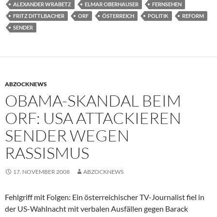
ALEXANDER WRABETZ
ELMAR OBERHAUSER
FERNSEHEN
FRITZ DITTLBACHER
ORF
ÖSTERREICH
POLITIK
REFORM
SENDER
ABZOCKNEWS
OBAMA-SKANDAL BEIM
ORF: USA ATTACKIEREN
SENDER WEGEN
RASSISMUS
17. NOVEMBER 2008
ABZOCKNEWS
Fehlgriff mit Folgen: Ein österreichischer TV-Journalist fiel in
der US-Wahlnacht mit verbalen Ausfällen gegen Barack