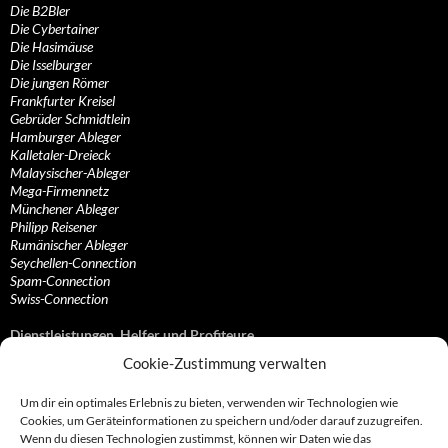
Die B2Bler
Die Cybertainer
Die Hasimäuse
Die Isselburger
Die jungen Römer
Frankfurter Kreisel
Gebrüder Schmidtlein
Hamburger Ableger
Kalletaler-Dreieck
Malaysischer-Ableger
Mega-Firmennetz
Münchener Ableger
Philipp Reisener
Rumänischer Ableger
Seychellen-Connection
Spam-Connection
Swiss-Connection
Dienstleistungen, Helfer und Profiteure
Cookie-Zustimmung verwalten
Anonymisierungsdienste, VPN- und Web-Proxy…
Anwaltliche Vertretungen, Kanzleien und Juristen
Um dir ein optimales Erlebnis zu bieten, verwenden wir Technologien wie
Bezahlsysteme, Finanzdienstleister und…
Cookies, um Geräteinformationen zu speichern und/oder darauf zuzugreifen.
Bürodienstleister, Firmengründer- und/oder…
Wenn du diesen Technologien zustimmst, können wir Daten wie das
Datenhändler, Adressbroker und zielgerichtetes…