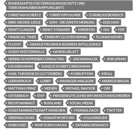
BUNDESAMTES FÜR VERFASSUNGSSCHUTZ UND
TERRORISMUSBEKÄMPFUNG (BVT)
CHRISTIAN SCHERTZ
CHRISTOPH ULMER
CORNELIUS BOERSCH
DIRK GROSSE-LEEGE
DZM – DIE ZWEITE MEINUNG
EDELMAN
ERMITTLUNGEN
ERNST STRASSER
EXPERTEN
FAZ
FDP
FINANCIAL TIMES
FINSBURY GLOVER HERING
FLORIAN HOMM
FLUCHT
GRADUS PROXIMUS BUSINESS INTELLIGENCE
GUIDO WESTERWELLE
HANDELSBLATT
HERING SCHUPPENER CONSULTING
JAN MARSALEK
JENS SPAHN
KAI DIEKMANN
KANZLEI SCHERTZ BERGMANN
KARL THEODOR ZU GUTTENBERG
KORRUPTION
KROLL
LEERVERKAUF
LOBBY
MANAGER-MAGAZIN
MARKUS BRAUN
MATTHIAS PRINZ
MEDIEN
MICHAEL INACKER
ORF
ÖSTERREICH
ÖVP
PRESSERECHTLICHES INFORMATIONSSCHREIBEN
RECHTSANWALT
RUSSLAND
SOCIAL MEDIA
STAATSANWALTSCHAFT MÜNCHEN
THOMAS ZACH
TWITTER
ÜBERWACHUNG
VERANTWORTUNG
VOLKSWAGEN
WIRECARD
WMP EUROCOM AG
ZATARRA RESEARCH