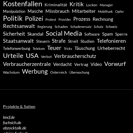
Kostenfallen
Kritik
Kriminalität
Locken
Manager
Missbrauch
Mitarbeiter
Masche
Manipulation
Mobilfunk
Opfer
Politik
Polizei
Prozess
Rechnung
Protest
Provider
Rechtsanwalt
Schaden
Regierung
Schadenersatz
Schutz
Schweiz
Social Media
Sicherheit
Skandal
Spam
Software
Sperre
Staatsanwalt
Telefonieren
Strafe
Studien
Steuern
Streit
Teuer
Urheberrecht
Täuschung
Telefonwerbung
Telekom
Tricks
Urteile
USA
Verbraucherschutz
Verbot
Vorwurf
Verbraucherzentrale
Verdacht
Video
Vertrag
Werbung
Wachstum
Österreich
Überwachung
Projekte & Seiten
bncf.de
fuchsich.de
abzocktalk.de