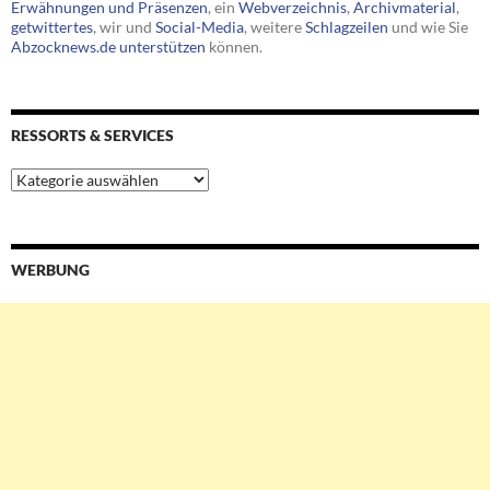
Erwähnungen und Präsenzen
, ein
Webverzeichnis
,
Archivmaterial
,
getwittertes
, wir und
Social-Media
, weitere
Schlagzeilen
und wie Sie
Abzocknews.de unterstützen
können.
RESSORTS & SERVICES
Ressorts
&
Services
WERBUNG