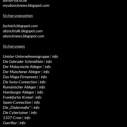
adrian-fuchs.de
myabzocknews.blogspot.com
Sicherungsseiten
fuchsich.blogspot.com
abzocktalk.blogspot.com
abzocknews.blogspot.com
Sicherungen
Unister-Unternehmensgruppe
|
info
Die Gebrüder Schmidtlein
|
info
Der Malaysische Ableger
|
info
Der Münchener Ableger
|
info
Das Mega-Firmennetz
|
info
Die Swiss-Connection
|
info
Rumänischer Ableger
|
info
Hamburger Ableger
|
info
Frankfurter Kreisel
|
info
Spam-Connection
|
info
Die „Dialermafia“
|
info
Die Cybertainer
|
info
1337-Crew
|
info
Guerillaz
|
info