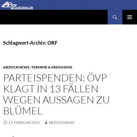
Zum
Inhalt
Suchen
Abzocknews.de
springen
PRIMÄR
MENÜ
Schlagwort-Archiv: ORF
ABZOCKNEWS
,
TERMINE & EREIGNISSE
PARTEISPENDEN: ÖVP
KLAGT IN 13 FÄLLEN
WEGEN AUSSAGEN ZU
BLÜMEL
17. FEBRUAR 2021
ABZOCKNEWS