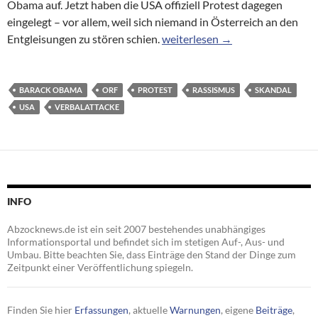
Obama auf. Jetzt haben die USA offiziell Protest dagegen
eingelegt – vor allem, weil sich niemand in Österreich an den
Obama-Skandal beim ORF: USA 
Entgleisungen zu stören schien.
weiterlesen
→
BARACK OBAMA
ORF
PROTEST
RASSISMUS
SKANDAL
USA
VERBALATTACKE
INFO
Abzocknews.de ist ein seit 2007 bestehendes unabhängiges
Informationsportal und befindet sich im stetigen Auf-, Aus- und
Umbau. Bitte beachten Sie, dass Einträge den Stand der Dinge zum
Zeitpunkt einer Veröffentlichung spiegeln.
Finden Sie hier
Erfassungen
, aktuelle
Warnungen
, eigene
Beiträge
,