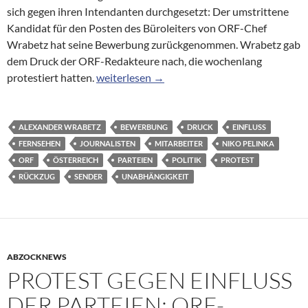
sich gegen ihren Intendanten durchgesetzt: Der umstrittene
Kandidat für den Posten des Büroleiters von ORF-Chef
Wrabetz hat seine Bewerbung zurückgenommen. Wrabetz gab
dem Druck der ORF-Redakteure nach, die wochenlang
ORF-Journalisten gewinnen Streit um Stelle
protestiert hatten.
weiterlesen
→
ALEXANDER WRABETZ
BEWERBUNG
DRUCK
EINFLUSS
FERNSEHEN
JOURNALISTEN
MITARBEITER
NIKO PELINKA
ORF
ÖSTERREICH
PARTEIEN
POLITIK
PROTEST
RÜCKZUG
SENDER
UNABHÄNGIGKEIT
ABZOCKNEWS
PROTEST GEGEN EINFLUSS
DER PARTEIEN: ORF-