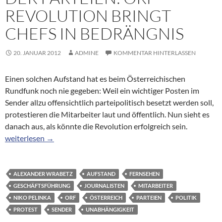
REVOLUTION BRINGT
CHEFS IN BEDRÄNGNIS
20. JANUAR 2012
ADMINE
KOMMENTAR HINTERLASSEN
Einen solchen Aufstand hat es beim Österreichischen
Rundfunk noch nie gegeben: Weil ein wichtiger Posten im
Sender allzu offensichtlich parteipolitisch besetzt werden soll,
protestieren die Mitarbeiter laut und öffentlich. Nun sieht es
danach aus, als könnte die Revolution erfolgreich sein.
Protest gegen Einfluss der Parteien: ORF-Revolution bringt Che
weiterlesen
→
ALEXANDER WRABETZ
AUFSTAND
FERNSEHEN
GESCHÄFTSFÜHRUNG
JOURNALISTEN
MITARBEITER
NIKO PELINKA
ORF
ÖSTERREICH
PARTEIEN
POLITIK
PROTEST
SENDER
UNABHÄNGIGKEIT