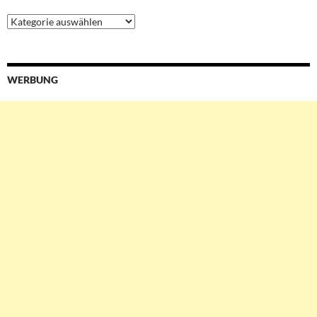
Ressorts
&
Services
WERBUNG