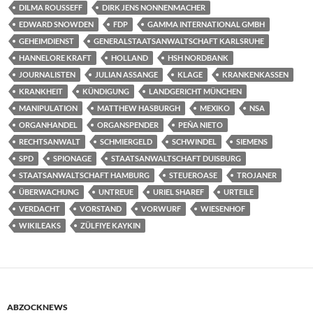
DILMA ROUSSEFF
DIRK JENS NONNENMACHER
EDWARD SNOWDEN
FDP
GAMMA INTERNATIONAL GMBH
GEHEIMDIENST
GENERALSTAATSANWALTSCHAFT KARLSRUHE
HANNELORE KRAFT
HOLLAND
HSH NORDBANK
JOURNALISTEN
JULIAN ASSANGE
KLAGE
KRANKENKASSEN
KRANKHEIT
KÜNDIGUNG
LANDGERICHT MÜNCHEN
MANIPULATION
MATTHEW HASBURGH
MEXIKO
NSA
ORGANHANDEL
ORGANSPENDER
PEÑA NIETO
RECHTSANWALT
SCHMIERGELD
SCHWINDEL
SIEMENS
SPD
SPIONAGE
STAATSANWALTSCHAFT DUISBURG
STAATSANWALTSCHAFT HAMBURG
STEUEROASE
TROJANER
ÜBERWACHUNG
UNTREUE
URIEL SHAREF
URTEILE
VERDACHT
VORSTAND
VORWURF
WIESENHOF
WIKILEAKS
ZÜLFIYE KAYKIN
ABZOCKNEWS