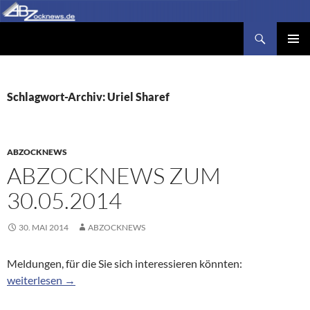
Zum
Inhalt
Suchen
Abzocknews.de
springen
PRIMÄR
MENÜ
Schlagwort-Archiv: Uriel Sharef
ABZOCKNEWS
ABZOCKNEWS ZUM
30.05.2014
30. MAI 2014
ABZOCKNEWS
Meldungen, für die Sie sich interessieren könnten:
Abzocknews zum 30.05.2014
weiterlesen
→