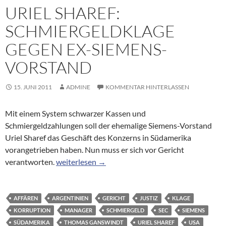
URIEL SHAREF:
SCHMIERGELDKLAGE
GEGEN EX-SIEMENS-
VORSTAND
15. JUNI 2011
ADMINE
KOMMENTAR HINTERLASSEN
Mit einem System schwarzer Kassen und
Schmiergeldzahlungen soll der ehemalige Siemens-Vorstand
Uriel Sharef das Geschäft des Konzerns in Südamerika
vorangetrieben haben. Nun muss er sich vor Gericht
Uriel Sharef: Schmiergeldklage gegen Ex-Siemen
verantworten.
weiterlesen
→
AFFÄREN
ARGENTINIEN
GERICHT
JUSTIZ
KLAGE
KORRUPTION
MANAGER
SCHMIERGELD
SEC
SIEMENS
SÜDAMERIKA
THOMAS GANSWINDT
URIEL SHAREF
USA