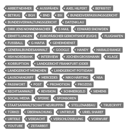
ARBEITNEHMER
AUSSPÄHEN
AXEL HILPERT
BEFRISTET
BETRUG
BGH
BND
BSI
BUNDESVERFASSUNGSGERICHT
BUNDESVERWALTUNGSGERICHT
DATENKLAU
DIRK JENS NONNENMACHER
E-MAIL
EDWARD SNOWDEN
ERMITTLUNGEN
EUROPÄISCHER GERICHTSHOF (EUGH)
FLUGHAFEN
FUSSBALL
G-MAFIA
GEHEIMDIENST
GENERALBUNDESANWALT
GOOGLE
HANDY
HARALD RANGE
HSH NORDBANK
INTERVIEW
JOCHEN GROSSMANN
KLAGE
KORRUPTION
LANDGERICHT FRANKFURT (ODER
LANDGERICHT MÜNCHEN
LANDGERICHT POTSDAM
LAUSCHANGRIFF
MERCEDES
NIKO HÄRTING
NSA
PASSWORT
POST
PROMOTION
PROZESS
RECHTSANWALT
REVISION
SCHMIERGELD
SIEMENS
SOCIAL MEDIA
SPERRE
SPONSOREN
STAATSANWALTSCHAFT NEURUPPIN
STELLENABBAU
TRUECRYPT
TÜRKEI
ÜBERWACHUNG
UNTREUE
URIEL SHAREF
URTEILE
VERDACHT
VERSCHLÜSSELUNG
VORWURF
YOUTUBE
ZEITARBEIT