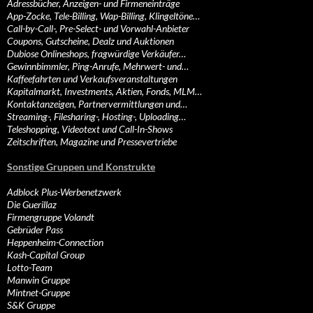
Adressbücher, Anzeigen- und Firmeneinträge
App-Zocke, Tele-Billing, Wap-Billing, Klingeltöne…
Call-by-Call-, Pre-Select- und Vorwahl-Anbieter
Coupons, Gutscheine, Dealz und Auktionen
Dubiose Onlineshops, fragwürdige Verkäufer…
Gewinnbimmler, Ping-Anrufe, Mehrwert- und…
Kaffeefahrten und Verkaufsveranstaltungen
Kapitalmarkt, Investments, Aktien, Fonds, MLM…
Kontaktanzeigen, Partnervermittlungen und…
Streaming-, Filesharing-, Hosting-, Uploading…
Teleshopping, Videotext und Call-In-Shows
Zeitschriften, Magazine und Pressevertriebe
Sonstige Gruppen und Konstrukte
Adblock Plus-Werbenetzwerk
Die Guerillaz
Firmengruppe Volandt
Gebrüder Pass
Heppenheim-Connection
Kash-Capital Group
Lotto-Team
Manwin Gruppe
Mintnet-Gruppe
S&K Gruppe