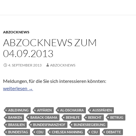
ABZOCKNEWS
ABZOCKNEWS ZUM
04.09.2013
4. SEPTEMBER 2013
ABZOCKNEWS
Meldungen, für die Sie sich interessieren könnten:
Abzocknews zum 04.09.2013
weiterlesen
→
ABLEHNUNG
AFFÄREN
AL-DSCHASIRA
AUSSPÄHEN
BANKEN
BARACK OBAMA
BEIHILFE
BERICHT
BETRUG
BRASILIEN
BUNDESFINANZHOF
BUNDESREGIERUNG
BUNDESTAG
CDU
CHELSEA MANNING
CSU
DEBATTE