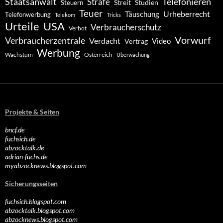
Staatsanwalt
Telefonieren
Strafe
Studien
Steuern
Streit
Teuer
Urheberrecht
Täuschung
Telefonwerbung
Telekom
Tricks
Urteile
USA
Verbraucherschutz
Verbot
Vorwurf
Verbraucherzentrale
Verdacht
Video
Vertrag
Werbung
Wachstum
Österreich
Überwachung
Projekte & Seiten
bncf.de
fuchsich.de
abzocktalk.de
adrian-fuchs.de
myabzocknews.blogspot.com
Sicherungsseiten
fuchsich.blogspot.com
abzocktalk.blogspot.com
abzocknews.blogspot.com