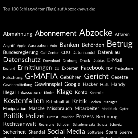
Top 100 Schlagwörter (Tags) auf Abzocknews.de:
Abzocke
Abonnement
Abmahnung
Affären
Betrug
Banken
Behörden
Ausspähen
Angriff
Apple
Auto
Datenklau
Bundesregierung
CDU
Datenhandel
Call-Center
Datenschutz
E-Mail
Dubios
Drohung
Download
Druck
Ermittlungen
Facebook
Experten
EU
Festnahme
England
FDP
G-MAFIA
Gericht
Gebühren
Gesetze
Fälschung
Gewinnspiel
Google
Handy
Hacker
Haft
Gewinnmitteilung
Klage
Konto
Illegal
Inkassobüro
Kinder
Kontrolle
Kostenfallen
Kritik
Kriminalität
Locken
Manager
Missbrauch
Mitarbeiter
Masche
Manipulation
Mobilfunk
Opfer
Politik
Polizei
Prozess
Rechnung
Protest
Provider
Rechtsanwalt
Schaden
Regierung
Schadenersatz
Schutz
Schweiz
Social Media
Sicherheit
Skandal
Spam
Software
Sperre