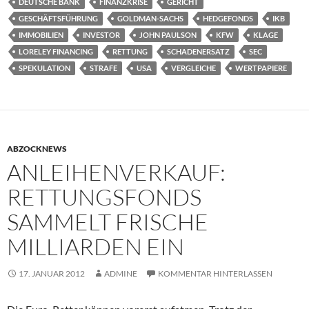
DEUTSCHE BANK
FINANZKRISE
GERICHT
GESCHÄFTSFÜHRUNG
GOLDMAN-SACHS
HEDGEFONDS
IKB
IMMOBILIEN
INVESTOR
JOHN PAULSON
KFW
KLAGE
LORELEY FINANCING
RETTUNG
SCHADENERSATZ
SEC
SPEKULATION
STRAFE
USA
VERGLEICHE
WERTPAPIERE
ABZOCKNEWS
ANLEIHENVERKAUF:
RETTUNGSFONDS
SAMMELT FRISCHE
MILLIARDEN EIN
17. JANUAR 2012
ADMINE
KOMMENTAR HINTERLASSEN