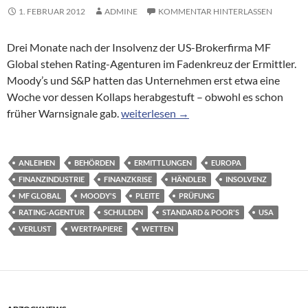
1. FEBRUAR 2012
ADMINE
KOMMENTAR HINTERLASSEN
Drei Monate nach der Insolvenz der US-Brokerfirma MF
Global stehen Rating-Agenturen im Fadenkreuz der Ermittler.
Moody’s und S&P hatten das Unternehmen erst etwa eine
Woche vor dessen Kollaps herabgestuft – obwohl es schon
Größte US-Pleite seit Lehman: Moody’s
früher Warnsignale gab.
weiterlesen
→
ANLEIHEN
BEHÖRDEN
ERMITTLUNGEN
EUROPA
FINANZINDUSTRIE
FINANZKRISE
HÄNDLER
INSOLVENZ
MF GLOBAL
MOODY'S
PLEITE
PRÜFUNG
RATING-AGENTUR
SCHULDEN
STANDARD & POOR'S
USA
VERLUST
WERTPAPIERE
WETTEN