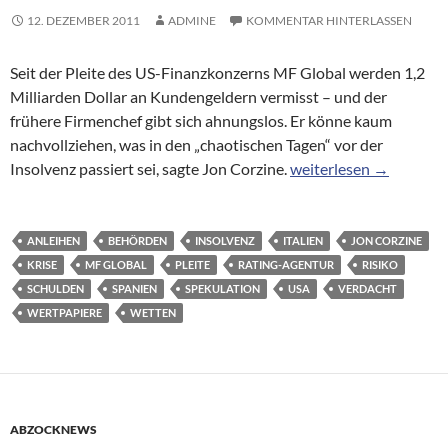
12. DEZEMBER 2011
ADMINE
KOMMENTAR HINTERLASSEN
Seit der Pleite des US-Finanzkonzerns MF Global werden 1,2
Milliarden Dollar an Kundengeldern vermisst – und der
frühere Firmenchef gibt sich ahnungslos. Er könne kaum
nachvollziehen, was in den „chaotischen Tagen“ vor der
Verschwundene Gelder:
Insolvenz passiert sei, sagte Jon Corzine.
weiterlesen
→
ANLEIHEN
BEHÖRDEN
INSOLVENZ
ITALIEN
JON CORZINE
KRISE
MF GLOBAL
PLEITE
RATING-AGENTUR
RISIKO
SCHULDEN
SPANIEN
SPEKULATION
USA
VERDACHT
WERTPAPIERE
WETTEN
ABZOCKNEWS