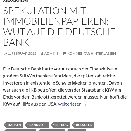
ABZOCKNEWS
SPEKULATION MIT
IMMOBILIENPAPIEREN:
WUT AUF DIE DEUTSCHE
BANK
1. FEBRUAR 2012
ADMINE
KOMMENTAR HINTERLASSEN
Die Deutsche Bank hatte vor Ausbruch der Finanzkrise in
großem Stil Wertpapiere fabriziert, die später zahlreiche
Investoren in existentielle Schwierigkeiten brachten. Davon
war auch die IKB betroffen, die von der Staatsbank KfW am
Ende vor dem Bankrott gerettet werden musste. Nun hofft die
Spekulation mit Immobilienpapieren
KfW auf Hilfe aus den USA.
weiterlesen
→
BANKEN
BANKROTT
BETRUG
BUSSGELD