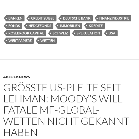
BANKEN
CREDIT SUISSE
DEUTSCHE BANK
FINANZINDUSTRIE
FONDS
HEDGEFONDS
IMMOBILIEN
KREDITE
ROSEBROOK CAPITAL
SCHWEIZ
SPEKULATION
USA
WERTPAPIERE
WETTEN
ABZOCKNEWS
GRÖSSTE US-PLEITE SEIT L
EHMAN: MOODY’S WILL F
ATALE MF-GLOBAL-W
ETTEN NICHT GEKANNT H
ABEN