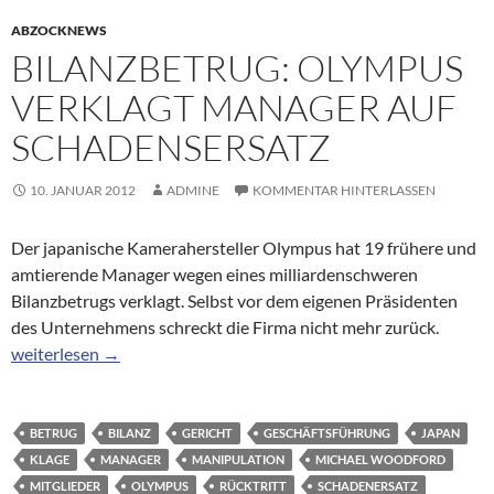
ABZOCKNEWS
BILANZBETRUG: OLYMPUS
VERKLAGT MANAGER AUF
SCHADENSERSATZ
10. JANUAR 2012
ADMINE
KOMMENTAR HINTERLASSEN
Der japanische Kamerahersteller Olympus hat 19 frühere und
amtierende Manager wegen eines milliardenschweren
Bilanzbetrugs verklagt. Selbst vor dem eigenen Präsidenten
des Unternehmens schreckt die Firma nicht mehr zurück.
Bilanzbetrug: Olympus verklagt Manager auf Schadensersatz
weiterlesen
→
BETRUG
BILANZ
GERICHT
GESCHÄFTSFÜHRUNG
JAPAN
KLAGE
MANAGER
MANIPULATION
MICHAEL WOODFORD
MITGLIEDER
OLYMPUS
RÜCKTRITT
SCHADENERSATZ