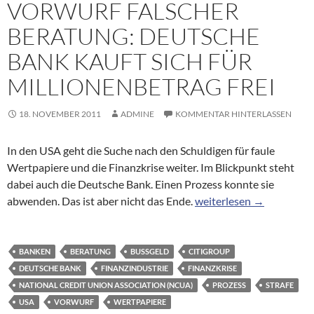
VORWURF FALSCHER
BERATUNG: DEUTSCHE
BANK KAUFT SICH FÜR
MILLIONENBETRAG FREI
18. NOVEMBER 2011
ADMINE
KOMMENTAR HINTERLASSEN
In den USA geht die Suche nach den Schuldigen für faule
Wertpapiere und die Finanzkrise weiter. Im Blickpunkt steht
dabei auch die Deutsche Bank. Einen Prozess konnte sie
Vorwurf falscher Beratun
abwenden. Das ist aber nicht das Ende.
weiterlesen
→
BANKEN
BERATUNG
BUSSGELD
CITIGROUP
DEUTSCHE BANK
FINANZINDUSTRIE
FINANZKRISE
NATIONAL CREDIT UNION ASSOCIATION (NCUA)
PROZESS
STRAFE
USA
VORWURF
WERTPAPIERE