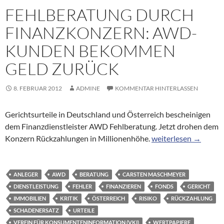
FEHLBERATUNG DURCH
FINANZKONZERN: AWD-
KUNDEN BEKOMMEN
GELD ZURÜCK
8. FEBRUAR 2012
ADMINE
KOMMENTAR HINTERLASSEN
Gerichtsurteile in Deutschland und Österreich bescheinigen
dem Finanzdienstleister AWD Fehlberatung. Jetzt drohen dem
Fehlberatung durch
Konzern Rückzahlungen in Millionenhöhe.
weiterlesen
→
ANLEGER
AWD
BERATUNG
CARSTEN MASCHMEYER
DIENSTLEISTUNG
FEHLER
FINANZIEREN
FONDS
GERICHT
IMMOBILIEN
KRITIK
ÖSTERREICH
RISIKO
RÜCKZAHLUNG
SCHADENERSATZ
URTEILE
VEREIN FÜR KONSUMENTENINFORMATION (VKI)
WERTPAPIERE