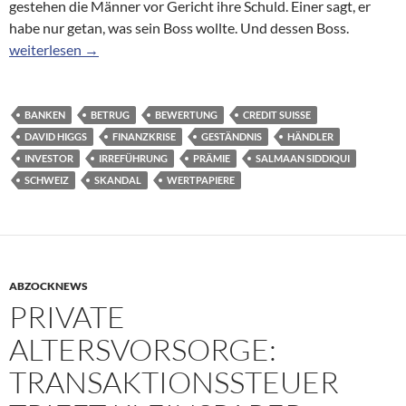
gestehen die Männer vor Gericht ihre Schuld. Einer sagt, er
habe nur getan, was sein Boss wollte. Und dessen Boss.
Skandal bei Credit Suisse: Ex-Händler gestehen Multi-Millionen
weiterlesen
→
BANKEN
BETRUG
BEWERTUNG
CREDIT SUISSE
DAVID HIGGS
FINANZKRISE
GESTÄNDNIS
HÄNDLER
INVESTOR
IRREFÜHRUNG
PRÄMIE
SALMAAN SIDDIQUI
SCHWEIZ
SKANDAL
WERTPAPIERE
ABZOCKNEWS
PRIVATE
ALTERSVORSORGE:
TRANSAKTIONSSTEUER