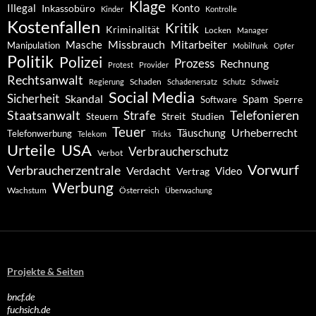
Klage
Konto
Illegal
Inkassobüro
Kinder
Kontrolle
Kostenfallen
Kritik
Kriminalität
Locken
Manager
Missbrauch
Mitarbeiter
Masche
Manipulation
Mobilfunk
Opfer
Politik
Polizei
Prozess
Rechnung
Protest
Provider
Rechtsanwalt
Schaden
Regierung
Schadenersatz
Schutz
Schweiz
Social Media
Sicherheit
Skandal
Spam
Software
Sperre
Staatsanwalt
Telefonieren
Strafe
Studien
Steuern
Streit
Teuer
Urheberrecht
Täuschung
Telefonwerbung
Telekom
Tricks
Urteile
USA
Verbraucherschutz
Verbot
Vorwurf
Verbraucherzentrale
Verdacht
Video
Vertrag
Werbung
Wachstum
Österreich
Überwachung
Projekte & Seiten
bncf.de
fuchsich.de