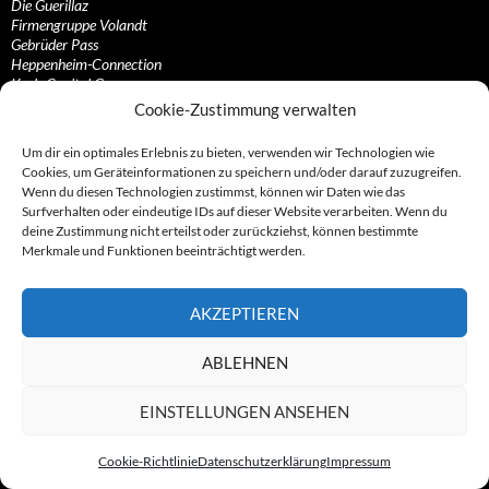
Die Guerillaz
Firmengruppe Volandt
Gebrüder Pass
Heppenheim-Connection
Kash-Capital Group
Lotto-Team
Cookie-Zustimmung verwalten
Manwin Gruppe
Mintnet-Gruppe
Um dir ein optimales Erlebnis zu bieten, verwenden wir Technologien wie
S&K Gruppe
Cookies, um Geräteinformationen zu speichern und/oder darauf zuzugreifen.
Schweizer Balkan-Connection
Wenn du diesen Technologien zustimmst, können wir Daten wie das
Seligenstädter Kreisel
Surfverhalten oder eindeutige IDs auf dieser Website verarbeiten. Wenn du
SILWA Gruppe
deine Zustimmung nicht erteilst oder zurückziehst, können bestimmte
Südfinanz-Gruppe
Merkmale und Funktionen beeinträchtigt werden.
Unister Unternehmensgruppe
Wiener Karussell
Zu und um Boesche Direct
AKZEPTIEREN
Zu und um Dubai
ABLEHNEN
Konstrukte rund um die Nutzlosbranche
EINSTELLUNGEN ANSEHEN
1337-Crew
Alexander Hennig
Cookie-Richtlinie
Datenschutzerklärung
Impressum
Christian Müller