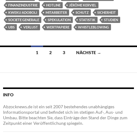
FINANZINDUSTRIE
HOTLINE
JÉRÔME KERVIEL
KWEKU ADOBOLI
MITARBEITER
SCHUTZ
SICHERHEIT
SOCIETE GENERALE
SPEKULATION
STATISTIK
STUDIEN
UBS
VERLUST
WERTPAPIERE
WHISTLEBLOWING
Beitragsnavigation
1
2
3
NÄCHSTE →
INFO
Abzocknews.de ist ein seit 2007 bestehendes unabhängiges
Informationsportal und befindet sich im stetigen Auf-, Aus- und
Umbau. Bitte beachten Sie, dass Einträge den Stand der Dinge zum
Zeitpunkt einer Veröffentlichung spiegeln.