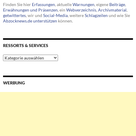
Finden Sie hier
Erfassungen
, aktuelle
Warnungen
, eigene
Beiträge
,
Erwähnungen und Präsenzen
, ein
Webverzeichnis
,
Archivmaterial
,
getwittertes
, wir und
Social-Media
, weitere
Schlagzeilen
und wie Sie
Abzocknews.de unterstützen
können.
RESSORTS & SERVICES
Ressorts
&
Services
WERBUNG