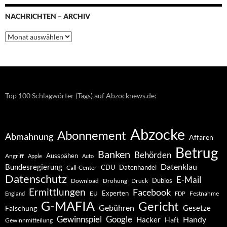
NACHRICHTEN – ARCHIV
Nachrichten
–
Archiv
Top 100 Schlagwörter (Tags) auf Abzocknews.de:
Abzocke
Abonnement
Abmahnung
Affären
Betrug
Banken
Behörden
Ausspähen
Angriff
Apple
Auto
Datenklau
Bundesregierung
CDU
Datenhandel
Call-Center
Datenschutz
E-Mail
Dubios
Drohung
Download
Druck
Ermittlungen
Facebook
Experten
EU
Festnahme
England
FDP
G-MAFIA
Gericht
Gebühren
Gesetze
Fälschung
Gewinnspiel
Google
Handy
Hacker
Haft
Gewinnmitteilung