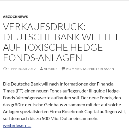
ABZOCKNEWS
VERKAUFSDRUCK:
DEUTSCHE BANK WETTET
AUF TOXISCHE HEDGE-
FONDS-ANLAGEN
1. FEBRUAR 2012
ADMINE
KOMMENTAR HINTERLASSEN
Die Deutsche Bank will nach Informationen der Financial
Times (FT) einen neuen Fonds auflegen, der illiquide Hedge-
Fonds-Vermögenswerte aufkaufen soll. Der neue Fonds, den
das größte deutsche Geldhaus zusammen mit der auf solche
Anlagen spezialisierten Firma Rosebrook Capital auflegen will,
soll demnach bis zu 500 Mio. Dollar einsammeln.
Verkaufsdruck: Deutsche Bank wettet auf toxische Hedge-Fond
weiterlesen
→