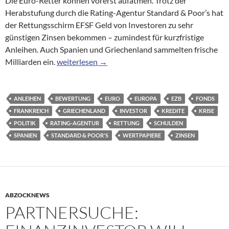
Die Euro-Retter können vorerst aufatmen. Trotz der
Herabstufung durch die Rating-Agentur Standard & Poor’s hat
der Rettungsschirm EFSF Geld von Investoren zu sehr
günstigen Zinsen bekommen – zumindest für kurzfristige
Anleihen. Auch Spanien und Griechenland sammelten frische
Anleihenverkauf: Rettungsfonds sammelt frische 
Milliarden ein.
weiterlesen
→
ANLEIHEN
BEWERTUNG
EURO
EUROPA
EZB
FONDS
FRANKREICH
GRIECHENLAND
INVESTOR
KREDITE
KRISE
POLITIK
RATING-AGENTUR
RETTUNG
SCHULDEN
SPANIEN
STANDARD & POOR'S
WERTPAPIERE
ZINSEN
ABZOCKNEWS
PARTNERSUCHE: