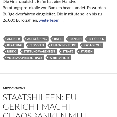
Die Finanzaufsicht Bafin hat eine Handvoll
Beratungsprotokolle von Banken beanstandet. Es wurden
Bußgeldverfahren eingeleitet. Die Institute sollen bis zu
Beratungsprotokolle: Finanzaufsicht verhä
26.000 Euro zahlen.
weiterlesen
→
ANLEGER
AUFKLÄRUNG
BAFIN
BANKEN
BEHÖRDEN
BERATUNG
BUSSGELD
FINANZINDUSTRIE
PROTOKOLL
RISIKO
STIFTUNG WARENTEST
STRAFE
STUDIEN
VERBRAUCHERZENTRALE
WERTPAPIERE
ABZOCKNEWS
STAATSHILFEN: EU-
GERICHT MACHT
CHAOSBANKEN MUT