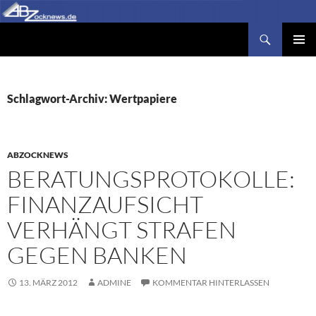
Zum
Inhalt
Suchen
Abzocknews.de
springen
PRIMÄR
MENÜ
Schlagwort-Archiv: Wertpapiere
ABZOCKNEWS
BERATUNGSPROTOKOLLE:
FINANZAUFSICHT
VERHÄNGT STRAFEN
GEGEN BANKEN
13. MÄRZ 2012
ADMINE
KOMMENTAR HINTERLASSEN