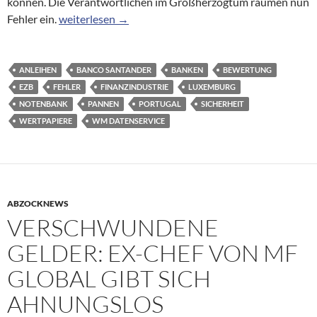
können. Die Verantwortlichen im Großherzogtum räumen nun
Wertpapiere: Luxemburgs Notenbank beichtet Pann
Fehler ein.
weiterlesen
→
ANLEIHEN
BANCO SANTANDER
BANKEN
BEWERTUNG
EZB
FEHLER
FINANZINDUSTRIE
LUXEMBURG
NOTENBANK
PANNEN
PORTUGAL
SICHERHEIT
WERTPAPIERE
WM DATENSERVICE
ABZOCKNEWS
VERSCHWUNDENE
GELDER: EX-CHEF VON MF
GLOBAL GIBT SICH
AHNUNGSLOS