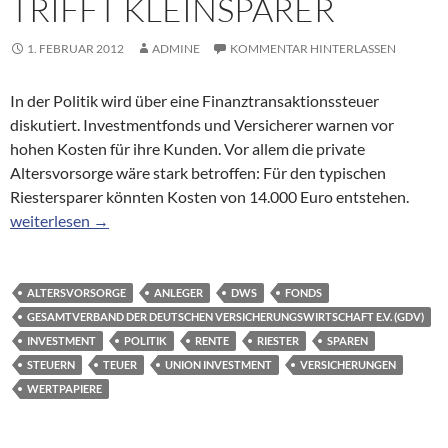
TRIFFT KLEINSPARER
1. FEBRUAR 2012
ADMINE
KOMMENTAR HINTERLASSEN
In der Politik wird über eine Finanztransaktionssteuer
diskutiert. Investmentfonds und Versicherer warnen vor
hohen Kosten für ihre Kunden. Vor allem die private
Altersvorsorge wäre stark betroffen: Für den typischen
Riestersparer könnten Kosten von 14.000 Euro entstehen.
Private Altersvorsorge: Transaktionssteuer trifft Kleinsparer
weiterlesen
→
ALTERSVORSORGE
ANLEGER
DWS
FONDS
GESAMTVERBAND DER DEUTSCHEN VERSICHERUNGSWIRTSCHAFT E.V. (GDV)
INVESTMENT
POLITIK
RENTE
RIESTER
SPAREN
STEUERN
TEUER
UNION INVESTMENT
VERSICHERUNGEN
WERTPAPIERE