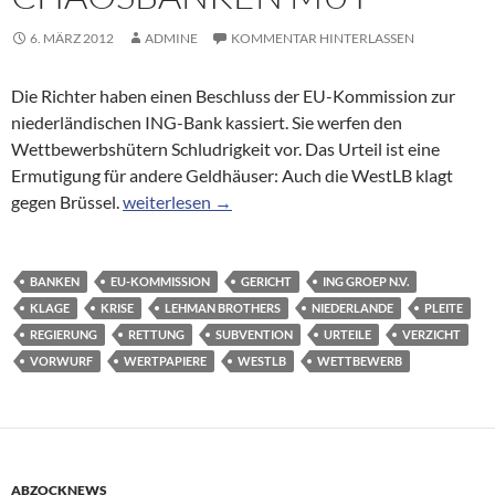
6. MÄRZ 2012
ADMINE
KOMMENTAR HINTERLASSEN
Die Richter haben einen Beschluss der EU-Kommission zur
niederländischen ING-Bank kassiert. Sie werfen den
Wettbewerbshütern Schludrigkeit vor. Das Urteil ist eine
Ermutigung für andere Geldhäuser: Auch die WestLB klagt
Staatshilfen: EU-Gericht macht Chaosbanken Mu
gegen Brüssel.
weiterlesen
→
BANKEN
EU-KOMMISSION
GERICHT
ING GROEP N.V.
KLAGE
KRISE
LEHMAN BROTHERS
NIEDERLANDE
PLEITE
REGIERUNG
RETTUNG
SUBVENTION
URTEILE
VERZICHT
VORWURF
WERTPAPIERE
WESTLB
WETTBEWERB
ABZOCKNEWS