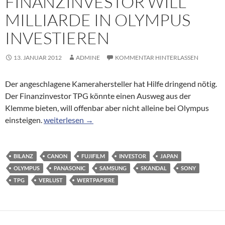
FINANZINVESTOR WILL
MILLIARDE IN OLYMPUS
INVESTIEREN
13. JANUAR 2012
ADMINE
KOMMENTAR HINTERLASSEN
Der angeschlagene Kamerahersteller hat Hilfe dringend nötig.
Der Finanzinvestor TPG könnte einen Ausweg aus der
Klemme bieten, will offenbar aber nicht alleine bei Olympus
Partnersuche: Finanzinvestor will Milliarde in Olymp
einsteigen.
weiterlesen
→
BILANZ
CANON
FUJIFILM
INVESTOR
JAPAN
OLYMPUS
PANASONIC
SAMSUNG
SKANDAL
SONY
TPG
VERLUST
WERTPAPIERE