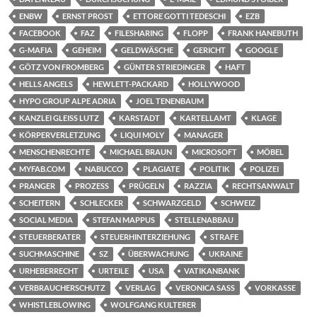
ENBW
ERNST PROST
ETTORE GOTTI TEDESCHI
EZB
FACEBOOK
FAZ
FILESHARING
FLOPP
FRANK HANEBUTH
G-MAFIA
GEHEIM
GELDWÄSCHE
GERICHT
GOOGLE
GÖTZ VON FROMBERG
GÜNTER STRIEDINGER
HAFT
HELLS ANGELS
HEWLETT-PACKARD
HOLLYWOOD
HYPO GROUP ALPE ADRIA
JOEL TENENBAUM
KANZLEI GLEISS LUTZ
KARSTADT
KARTELLAMT
KLAGE
KÖRPERVERLETZUNG
LIQUI MOLY
MANAGER
MENSCHENRECHTE
MICHAEL BRAUN
MICROSOFT
MÖBEL
MYFAB.COM
NABUCCO
PLAGIATE
POLITIK
POLIZEI
PRANGER
PROZESS
PRÜGELN
RAZZIA
RECHTSANWALT
SCHEITERN
SCHLECKER
SCHWARZGELD
SCHWEIZ
SOCIAL MEDIA
STEFAN MAPPUS
STELLENABBAU
STEUERBERATER
STEUERHINTERZIEHUNG
STRAFE
SUCHMASCHINE
SZ
ÜBERWACHUNG
UKRAINE
URHEBERRECHT
URTEILE
USA
VATIKANBANK
VERBRAUCHERSCHUTZ
VERLAG
VERONICA SASS
VORKASSE
WHISTLEBLOWING
WOLFGANG KULTERER