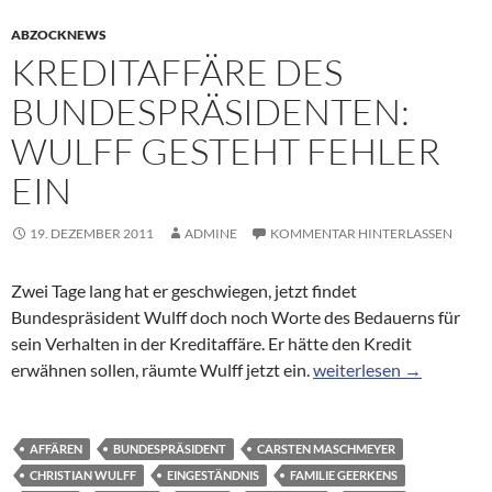
ABZOCKNEWS
KREDITAFFÄRE DES
BUNDESPRÄSIDENTEN:
WULFF GESTEHT FEHLER
EIN
19. DEZEMBER 2011
ADMINE
KOMMENTAR HINTERLASSEN
Zwei Tage lang hat er geschwiegen, jetzt findet
Bundespräsident Wulff doch noch Worte des Bedauerns für
sein Verhalten in der Kreditaffäre. Er hätte den Kredit
Kreditaffäre des Bundes
erwähnen sollen, räumte Wulff jetzt ein.
weiterlesen
→
AFFÄREN
BUNDESPRÄSIDENT
CARSTEN MASCHMEYER
CHRISTIAN WULFF
EINGESTÄNDNIS
FAMILIE GEERKENS