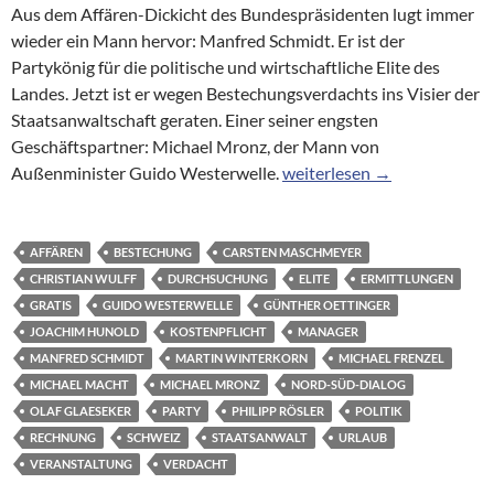
Aus dem Affären-Dickicht des Bundespräsidenten lugt immer
wieder ein Mann hervor: Manfred Schmidt. Er ist der
Partykönig für die politische und wirtschaftliche Elite des
Landes. Jetzt ist er wegen Bestechungsverdachts ins Visier der
Staatsanwaltschaft geraten. Einer seiner engsten
Geschäftspartner: Michael Mronz, der Mann von
Korruptionsvorwurf gegen W
Außenminister Guido Westerwelle.
weiterlesen
→
AFFÄREN
BESTECHUNG
CARSTEN MASCHMEYER
CHRISTIAN WULFF
DURCHSUCHUNG
ELITE
ERMITTLUNGEN
GRATIS
GUIDO WESTERWELLE
GÜNTHER OETTINGER
JOACHIM HUNOLD
KOSTENPFLICHT
MANAGER
MANFRED SCHMIDT
MARTIN WINTERKORN
MICHAEL FRENZEL
MICHAEL MACHT
MICHAEL MRONZ
NORD-SÜD-DIALOG
OLAF GLAESEKER
PARTY
PHILIPP RÖSLER
POLITIK
RECHNUNG
SCHWEIZ
STAATSANWALT
URLAUB
VERANSTALTUNG
VERDACHT