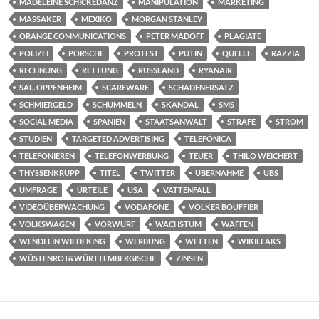
MADELEINE SCHICKEDANZ
MANIPULATION
MARKETING
MASSAKER
MEXIKO
MORGAN STANLEY
ORANGE COMMUNICATIONS
PETER MADOFF
PLAGIATE
POLIZEI
PORSCHE
PROTEST
PUTIN
QUELLE
RAZZIA
RECHNUNG
RETTUNG
RUSSLAND
RYANAIR
SAL. OPPENHEIM
SCAREWARE
SCHADENERSATZ
SCHMIERGELD
SCHUMMELN
SKANDAL
SMS
SOCIAL MEDIA
SPANIEN
STAATSANWALT
STRAFE
STROM
STUDIEN
TARGETED ADVERTISING
TELEFÓNICA
TELEFONIEREN
TELEFONWERBUNG
TEUER
THILO WEICHERT
THYSSENKRUPP
TITEL
TWITTER
ÜBERNAHME
UBS
UMFRAGE
URTEILE
USA
VATTENFALL
VIDEOÜBERWACHUNG
VODAFONE
VOLKER BOUFFIER
VOLKSWAGEN
VORWURF
WACHSTUM
WAFFEN
WENDELIN WIEDEKING
WERBUNG
WETTEN
WIKILEAKS
WÜSTENROT&WÜRTTEMBERGISCHE
ZINSEN