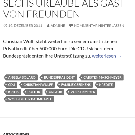
SECHS URLAUBE ALS GAST
VON FREUNDEN
19. DEZEMBER 2011
ADMINE
KOMMENTAR HINTERLASSEN
Christian Wulff steht weiterhin zu seinem umstrittenen
Privatkredit über 500.000 Euro. Die CDU sichert dem
Bundespräsident: Wu
Bundespräsidenten ihre Unterstützung zu.
weiterlesen
→
ANGELA SOLARO
BUNDESPRÄSIDENT
CARSTEN MASCHMEYER
CDU
CHRISTIAN WULFF
FAMILIE GEERKENS
KREDITE
KRITIK
POLITIK
URLAUB
VOLKER MEYER
WOLF-DIETER BAUMGARTL
ABZOCKNEWS