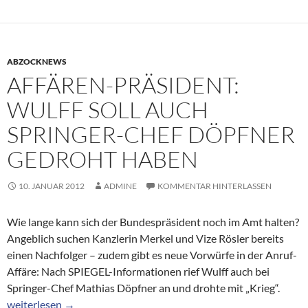
ABZOCKNEWS
AFFÄREN-PRÄSIDENT:
WULFF SOLL AUCH
SPRINGER-CHEF DÖPFNER
GEDROHT HABEN
10. JANUAR 2012
ADMINE
KOMMENTAR HINTERLASSEN
Wie lange kann sich der Bundespräsident noch im Amt halten?
Angeblich suchen Kanzlerin Merkel und Vize Rösler bereits
einen Nachfolger – zudem gibt es neue Vorwürfe in der Anruf-
Affäre: Nach SPIEGEL-Informationen rief Wulff auch bei
Springer-Chef Mathias Döpfner an und drohte mit „Krieg“.
Affären-Präsident: Wulff soll auch Springer-Chef Döpfner gedr
weiterlesen
→