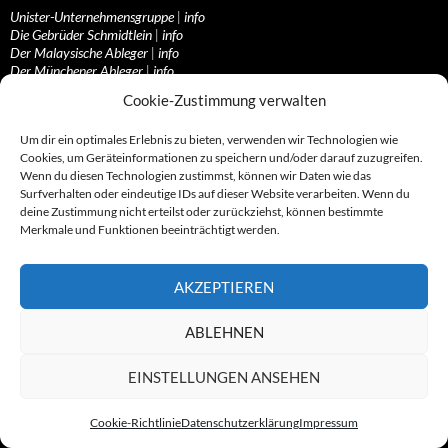
Unister-Unternehmensgruppe
|
info
Die Gebrüder Schmidtlein
|
info
Der Malaysische Ableger
|
info
Der Münchener Ableger
|
info
Das Mega-Firmennetz
|
info
Cookie-Zustimmung verwalten
Die Swiss-Connection
|
info
Rumänischer Ableger
|
info
Um dir ein optimales Erlebnis zu bieten, verwenden wir Technologien wie
Hamburger Ableger
|
info
Cookies, um Geräteinformationen zu speichern und/oder darauf zuzugreifen.
Frankfurter Kreisel
|
info
Wenn du diesen Technologien zustimmst, können wir Daten wie das
Spam-Connection
|
info
Surfverhalten oder eindeutige IDs auf dieser Website verarbeiten. Wenn du
Die „Dialermafia“
|
info
deine Zustimmung nicht erteilst oder zurückziehst, können bestimmte
Die Cybertainer
|
info
Merkmale und Funktionen beeinträchtigt werden.
1337-Crew
|
info
Guerillaz
|
info
AKZEPTIEREN
Ressorts & Services I
Rund um die Abzocknews
ABLEHNEN
Aufrufe & Gesuche
Leserzuschriften
EINSTELLUNGEN ANSEHEN
Stellungnahmen
Cookie-Richtlinie
Datenschutzerklärung
Impressum
Ressorts & Services II