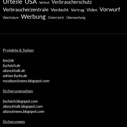
Urteile
USA
Verbraucherschutz
Verbot
Vorwurf
Verbraucherzentrale
Verdacht
Video
Vertrag
Werbung
Wachstum
Österreich
Überwachung
Projekte & Seiten
bncf.de
fuchsich.de
abzocktalk.de
adrian-fuchs.de
myabzocknews.blogspot.com
Sicherungsseiten
fuchsich.blogspot.com
abzocktalk.blogspot.com
abzocknews.blogspot.com
Sicherungen