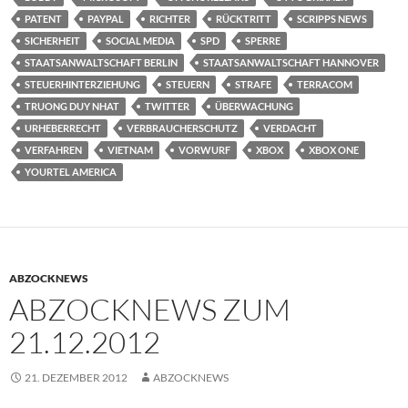
PATENT
PAYPAL
RICHTER
RÜCKTRITT
SCRIPPS NEWS
SICHERHEIT
SOCIAL MEDIA
SPD
SPERRE
STAATSANWALTSCHAFT BERLIN
STAATSANWALTSCHAFT HANNOVER
STEUERHINTERZIEHUNG
STEUERN
STRAFE
TERRACOM
TRUONG DUY NHAT
TWITTER
ÜBERWACHUNG
URHEBERRECHT
VERBRAUCHERSCHUTZ
VERDACHT
VERFAHREN
VIETNAM
VORWURF
XBOX
XBOX ONE
YOURTEL AMERICA
ABZOCKNEWS
ABZOCKNEWS ZUM
21.12.2012
21. DEZEMBER 2012
ABZOCKNEWS