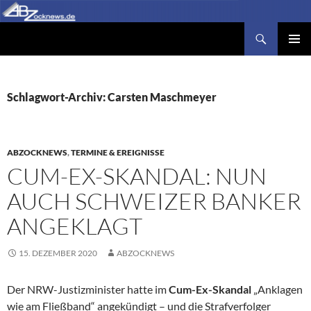
Zum
Inhalt
Suchen
Abzocknews.de
springen
PRIMÄR
MENÜ
Schlagwort-Archiv: Carsten Maschmeyer
ABZOCKNEWS
,
TERMINE & EREIGNISSE
CUM-EX-SKANDAL: NUN
AUCH SCHWEIZER BANKER
ANGEKLAGT
15. DEZEMBER 2020
ABZOCKNEWS
Der NRW-Justizminister hatte im
Cum-Ex-Skandal
„Anklagen
wie am Fließband“ angekündigt – und die Strafverfolger