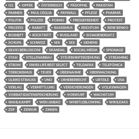
O2
OPFER
ÖSTERREICH
PÄDOPHIL
PAKISTAN
PANNEN
PAUL CEGLIA
PAYWALL
PFLEGE
PHARMA
POLITIK
POLIZEI
PORNO
PRESSEFREIHEIT
PROTEST
PROZESS
RABATT
RASSISMUS
REICHTUM
RENE BENKO
ROSNEFT
RÜCKTRITT
RUSSLAND
SCHADENERSATZ
SCHUFA
SCHWEIZ
SEK
SEX
SIEMENS
SILVIO BERLUSCONI
SKANDAL
SOCIAL MEDIA
SPIONAGE
STASI
STELLENABBAU
STEUERHINTERZIEHUNG
STREAMING
STROM
SWISS LIFE BEST SELECT
TELDAFAX
TELEFÓNICA
TERRORISMUS
TEUER
ÜBERNAHME
ÜBERWACHUNG
ULRIKE STRAUSS
UNO
URHEBERRECHT
URTEILE
USA
VERLAG
VERMITTLUNG
VERSICHERUNGEN
VOLKSWAGEN
VORRATSDATENSPEICHERUNG
VORWURF
WACHSTUM
WAHLKAMPF
WEN JIABAO
WHISTLEBLOWING
WIKILEAKS
ZDF
ZENSUR
ZINSEN