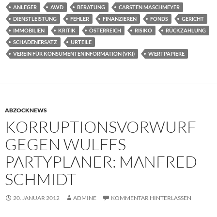
ANLEGER
AWD
BERATUNG
CARSTEN MASCHMEYER
DIENSTLEISTUNG
FEHLER
FINANZIEREN
FONDS
GERICHT
IMMOBILIEN
KRITIK
ÖSTERREICH
RISIKO
RÜCKZAHLUNG
SCHADENERSATZ
URTEILE
VEREIN FÜR KONSUMENTENINFORMATION (VKI)
WERTPAPIERE
ABZOCKNEWS
KORRUPTIONSVORWURF
GEGEN WULFFS
PARTYPLANER: MANFRED
SCHMIDT
20. JANUAR 2012
ADMINE
KOMMENTAR HINTERLASSEN