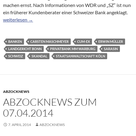
machen ernst. Nach Informationen von WDR und „SZ“ ist nun
ein früherer Kundenberater einer Schweizer Bank angeklagt.
Cum-Ex-Skandal: Nun auch Schweizer Banker angeklagt
weiterlesen
→
BANKEN
CARSTEN MASCHMEYER
CUM-EX
ERWIN MÜLLER
LANDGERICHT BONN
PRIVATBANK MM WARBURG
SARASIN
SCHWEIZ
SKANDAL
STAATSANWALTSCHAFT KÖLN
ABZOCKNEWS
ABZOCKNEWS ZUM
07.04.2014
7. APRIL 2014
ABZOCKNEWS