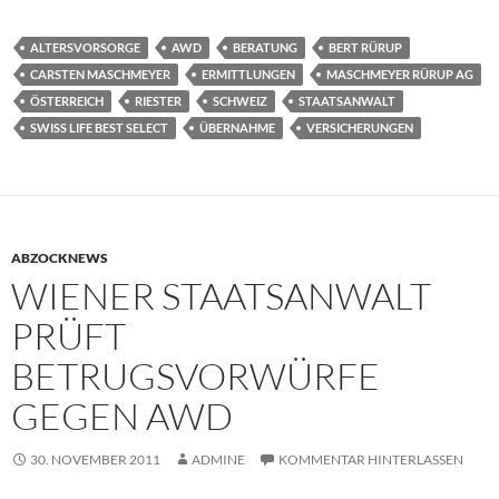
ALTERSVORSORGE
AWD
BERATUNG
BERT RÜRUP
CARSTEN MASCHMEYER
ERMITTLUNGEN
MASCHMEYER RÜRUP AG
ÖSTERREICH
RIESTER
SCHWEIZ
STAATSANWALT
SWISS LIFE BEST SELECT
ÜBERNAHME
VERSICHERUNGEN
ABZOCKNEWS
WIENER STAATSANWALT
PRÜFT
BETRUGSVORWÜRFE
GEGEN AWD
30. NOVEMBER 2011
ADMINE
KOMMENTAR HINTERLASSEN