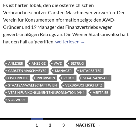
Es ist harter Tobak, den die österreichischen
Verbraucherschützer Carsten Maschmeyer vorwerfen. Der
Verein für Konsumenteninformation zeigte den AWD-
Gründer und 19 Manager des Finanzvertriebs wegen
gewerbsmäßigen Betrugs an. Die Wiener Staatsanwaltschaft
Wiener Staatsanwalt prüft Betrugsvo
hat den Fall aufgegriffen.
weiterlesen
→
ANLEGER
ANZEIGE
AWD
BETRUG
CARSTEN MASCHMEYER
MANAGER
MITARBEITER
ÖSTERREICH
PROVISION
RISIKO
STAATSANWALT
STAATSANWALTSCHAFT WIEN
VERBRAUCHERSCHUTZ
VEREIN FÜR KONSUMENTENINFORMATION (VKI)
VERTRIEB
VORWURF
Beitragsnavigation
1
2
3
NÄCHSTE →