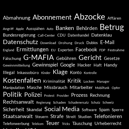
Abzocke
Abonnement
Abmahnung
Affären
Betrug
Banken
Behörden
Ausspähen
Angriff
Apple
Auto
Datenklau
Bundesregierung
CDU
Datenhandel
Call-Center
Datenschutz
E-Mail
Dubios
Drohung
Download
Druck
Ermittlungen
Facebook
Experten
EU
Festnahme
England
FDP
G-MAFIA
Gericht
Gebühren
Gesetze
Fälschung
Gewinnspiel
Google
Handy
Hacker
Haft
Gewinnmitteilung
Klage
Konto
Illegal
Inkassobüro
Kinder
Kontrolle
Kostenfallen
Kritik
Kriminalität
Locken
Manager
Missbrauch
Mitarbeiter
Masche
Manipulation
Mobilfunk
Opfer
Politik
Polizei
Prozess
Rechnung
Protest
Provider
Rechtsanwalt
Schaden
Regierung
Schadenersatz
Schutz
Schweiz
Social Media
Sicherheit
Skandal
Spam
Software
Sperre
Staatsanwalt
Telefonieren
Strafe
Studien
Steuern
Streit
Teuer
Urheberrecht
Täuschung
Telefonwerbung
Telekom
Tricks