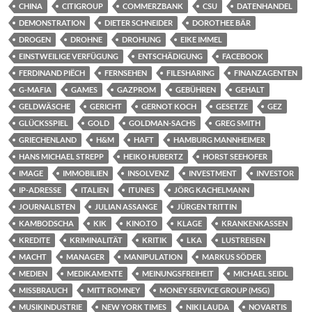
CHINA
CITIGROUP
COMMERZBANK
CSU
DATENHANDEL
DEMONSTRATION
DIETER SCHNEIDER
DOROTHEE BÄR
DROGEN
DROHNE
DROHUNG
EIKE IMMEL
EINSTWEILIGE VERFÜGUNG
ENTSCHÄDIGUNG
FACEBOOK
FERDINAND PIËCH
FERNSEHEN
FILESHARING
FINANZAGENTEN
G-MAFIA
GAMES
GAZPROM
GEBÜHREN
GEHALT
GELDWÄSCHE
GERICHT
GERNOT KOCH
GESETZE
GEZ
GLÜCKSSPIEL
GOLD
GOLDMAN-SACHS
GREG SMITH
GRIECHENLAND
H&M
HAFT
HAMBURG MANNHEIMER
HANS MICHAEL STREPP
HEIKO HUBERTZ
HORST SEEHOFER
IMAGE
IMMOBILIEN
INSOLVENZ
INVESTMENT
INVESTOR
IP-ADRESSE
ITALIEN
ITUNES
JÖRG KACHELMANN
JOURNALISTEN
JULIAN ASSANGE
JÜRGEN TRITTIN
KAMBODSCHA
KIK
KINO.TO
KLAGE
KRANKENKASSEN
KREDITE
KRIMINALITÄT
KRITIK
LKA
LUSTREISEN
MACHT
MANAGER
MANIPULATION
MARKUS SÖDER
MEDIEN
MEDIKAMENTE
MEINUNGSFREIHEIT
MICHAEL SEIDL
MISSBRAUCH
MITT ROMNEY
MONEY SERVICE GROUP (MSG)
MUSIKINDUSTRIE
NEW YORK TIMES
NIKI LAUDA
NOVARTIS