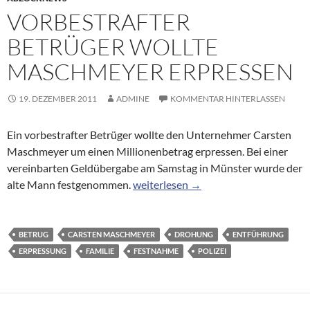
VORBESTRAFTER
BETRÜGER WOLLTE
MASCHMEYER ERPRESSEN
19. DEZEMBER 2011
ADMINE
KOMMENTAR HINTERLASSEN
Ein vorbestrafter Betrüger wollte den Unternehmer Carsten
Maschmeyer um einen Millionenbetrag erpressen. Bei einer
vereinbarten Geldübergabe am Samstag in Münster wurde der
Vorbestrafter Betrüger wollte Masch
alte Mann festgenommen.
weiterlesen
→
BETRUG
CARSTEN MASCHMEYER
DROHUNG
ENTFÜHRUNG
ERPRESSUNG
FAMILIE
FESTNAHME
POLIZEI