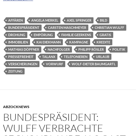
AFFÄREN
ANGELA MERKEL
AXEL SPRINGER
BILD
BUNDESPRÄSIDENT
CARSTEN MASCHMEYER
CHRISTIAN WULFF
DROHUNG
EMPÖRUNG
FAMILIE GEERKENS
GRATIS
IMMOBILIEN
KAI DIEKMANN
KAMPAGNE
KREDITE
MATHIAS DÖPFNER
NACHFOLGER
PHILIPP RÖSLER
POLITIK
PRESSEFREIHEIT
TALANX
TELEFONIEREN
URLAUB
VERSICHERUNGEN
VORWURF
WOLF-DIETER BAUMGARTL
ZEITUNG
ABZOCKNEWS
BUNDESPRÄSIDENT:
WULFF VERBRACHTE