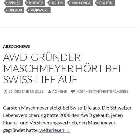
FEHLER
KREDITE
KRITIK
MALLORCA
POLITIK
URLAUB
VORWURF
ABZOCKNEWS
AWD-GRÜNDER
MASCHMEYER HÖRT BEI
SWISS-LIFE AUF
12. DEZEMBER 2011
ADMINE
KOMMENTAR HINTERLASSEN
Carsten Maschmeyer steigt bei Swiss-Life aus. Die Schweizer
Lebensversicherung hatte 2008 den AWD gekauft, jenen
Finanz- und Versicherungsvertrieb, den Maschmeyer
AWD-Gründer Maschmeyer hört bei Swiss-Life
gegründet hatte.
weiterlesen
→