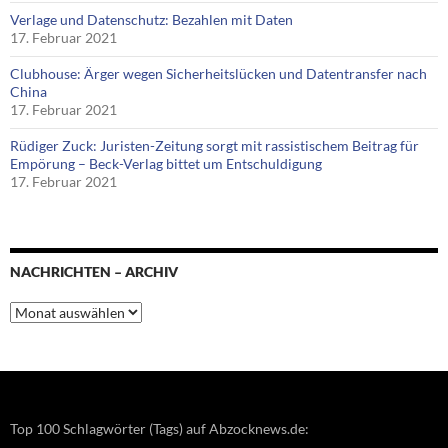
Verlage und Datenschutz: Bezahlen mit Daten
17. Februar 2021
Clubhouse: Ärger wegen Sicherheitslücken und Datentransfer nach
China
17. Februar 2021
Rüdiger Zuck: Juristen-Zeitung sorgt mit rassistischem Beitrag für
Empörung – Beck-Verlag bittet um Entschuldigung
17. Februar 2021
NACHRICHTEN – ARCHIV
Nachrichten
–
Archiv
Top 100 Schlagwörter (Tags) auf Abzocknews.de: