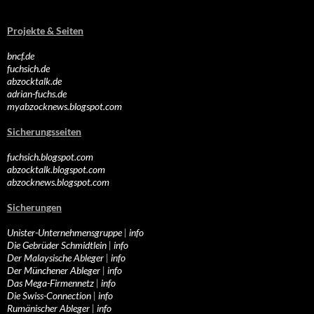
Projekte & Seiten
bncf.de
fuchsich.de
abzocktalk.de
adrian-fuchs.de
myabzocknews.blogspot.com
Sicherungsseiten
fuchsich.blogspot.com
abzocktalk.blogspot.com
abzocknews.blogspot.com
Sicherungen
Unister-Unternehmensgruppe
|
info
Die Gebrüder Schmidtlein
|
info
Der Malaysische Ableger
|
info
Der Münchener Ableger
|
info
Das Mega-Firmennetz
|
info
Die Swiss-Connection
|
info
Rumänischer Ableger
|
info