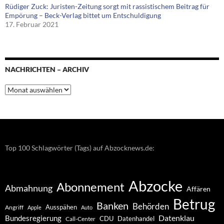
Rüdiger Zuck: Juristen-Zeitung sorgt mit rassistischem Beitrag für
Empörung – Beck-Verlag bittet um Entschuldigung
17. Februar 2021
NACHRICHTEN – ARCHIV
Nachrichten
–
Archiv
Top 100 Schlagwörter (Tags) auf Abzocknews.de:
Abzocke
Abonnement
Abmahnung
Affären
Betrug
Banken
Behörden
Ausspähen
Angriff
Apple
Auto
Datenklau
Bundesregierung
CDU
Datenhandel
Call-Center