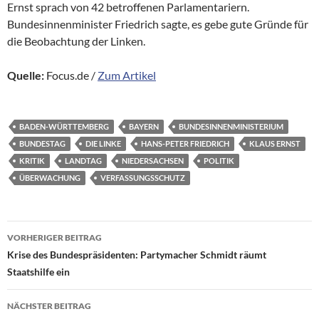
Ernst sprach von 42 betroffenen Parlamentariern.
Bundesinnenminister Friedrich sagte, es gebe gute Gründe für
die Beobachtung der Linken.
Quelle:
Focus.de /
Zum Artikel
BADEN-WÜRTTEMBERG
BAYERN
BUNDESINNENMINISTERIUM
BUNDESTAG
DIE LINKE
HANS-PETER FRIEDRICH
KLAUS ERNST
KRITIK
LANDTAG
NIEDERSACHSEN
POLITIK
ÜBERWACHUNG
VERFASSUNGSSCHUTZ
Beitragsnavigation
VORHERIGER BEITRAG
Krise des Bundespräsidenten: Partymacher Schmidt räumt
Staatshilfe ein
NÄCHSTER BEITRAG