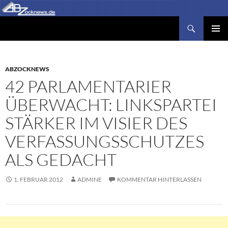
Zum
Inhalt
Suchen
Abzocknews.de
springen
PRIMÄR
MENÜ
ABZOCKNEWS
42 PARLAMENTARIER
ÜBERWACHT: LINKSPARTEI
STÄRKER IM VISIER DES
VERFASSUNGSSCHUTZES
ALS GEDACHT
1. FEBRUAR 2012
ADMINE
KOMMENTAR HINTERLASSEN