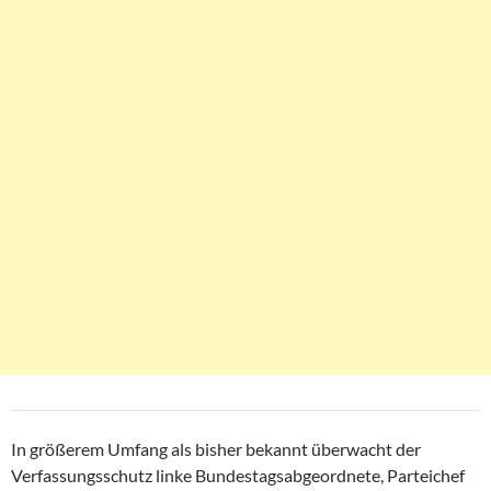
In größerem Umfang als bisher bekannt überwacht der
Verfassungsschutz linke Bundestagsabgeordnete, Parteichef