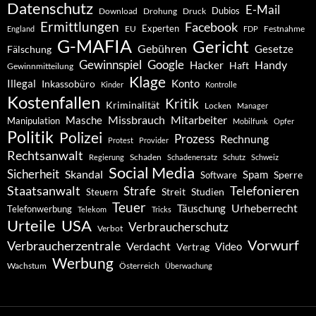
Datenschutz
E-Mail
Dubios
Drohung
Download
Druck
Ermittlungen
Facebook
Experten
EU
Festnahme
England
FDP
G-MAFIA
Gericht
Gebühren
Gesetze
Fälschung
Gewinnspiel
Google
Handy
Hacker
Haft
Gewinnmitteilung
Klage
Konto
Illegal
Inkassobüro
Kinder
Kontrolle
Kostenfallen
Kritik
Kriminalität
Locken
Manager
Missbrauch
Mitarbeiter
Masche
Manipulation
Mobilfunk
Opfer
Politik
Polizei
Prozess
Rechnung
Protest
Provider
Rechtsanwalt
Schaden
Regierung
Schadenersatz
Schutz
Schweiz
Social Media
Sicherheit
Skandal
Spam
Software
Sperre
Staatsanwalt
Telefonieren
Strafe
Studien
Steuern
Streit
Teuer
Urheberrecht
Täuschung
Telefonwerbung
Telekom
Tricks
Urteile
USA
Verbraucherschutz
Verbot
Vorwurf
Verbraucherzentrale
Verdacht
Video
Vertrag
Werbung
Wachstum
Österreich
Überwachung