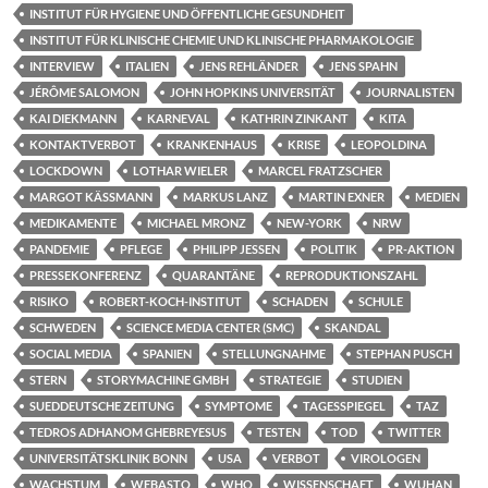
INSTITUT FÜR HYGIENE UND ÖFFENTLICHE GESUNDHEIT
INSTITUT FÜR KLINISCHE CHEMIE UND KLINISCHE PHARMAKOLOGIE
INTERVIEW
ITALIEN
JENS REHLÄNDER
JENS SPAHN
JÉRÔME SALOMON
JOHN HOPKINS UNIVERSITÄT
JOURNALISTEN
KAI DIEKMANN
KARNEVAL
KATHRIN ZINKANT
KITA
KONTAKTVERBOT
KRANKENHAUS
KRISE
LEOPOLDINA
LOCKDOWN
LOTHAR WIELER
MARCEL FRATZSCHER
MARGOT KÄSSMANN
MARKUS LANZ
MARTIN EXNER
MEDIEN
MEDIKAMENTE
MICHAEL MRONZ
NEW-YORK
NRW
PANDEMIE
PFLEGE
PHILIPP JESSEN
POLITIK
PR-AKTION
PRESSEKONFERENZ
QUARANTÄNE
REPRODUKTIONSZAHL
RISIKO
ROBERT-KOCH-INSTITUT
SCHADEN
SCHULE
SCHWEDEN
SCIENCE MEDIA CENTER (SMC)
SKANDAL
SOCIAL MEDIA
SPANIEN
STELLUNGNAHME
STEPHAN PUSCH
STERN
STORYMACHINE GMBH
STRATEGIE
STUDIEN
SUEDDEUTSCHE ZEITUNG
SYMPTOME
TAGESSPIEGEL
TAZ
TEDROS ADHANOM GHEBREYESUS
TESTEN
TOD
TWITTER
UNIVERSITÄTSKLINIK BONN
USA
VERBOT
VIROLOGEN
WACHSTUM
WEBASTO
WHO
WISSENSCHAFT
WUHAN