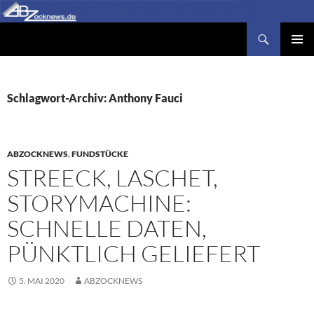
Zum
Inhalt
Suchen
Abzocknews.de
springen
PRIMÄR
MENÜ
Schlagwort-Archiv: Anthony Fauci
ABZOCKNEWS
,
FUNDSTÜCKE
STREECK, LASCHET,
STORYMACHINE:
SCHNELLE DATEN,
PÜNKTLICH GELIEFERT
5. MAI 2020
ABZOCKNEWS