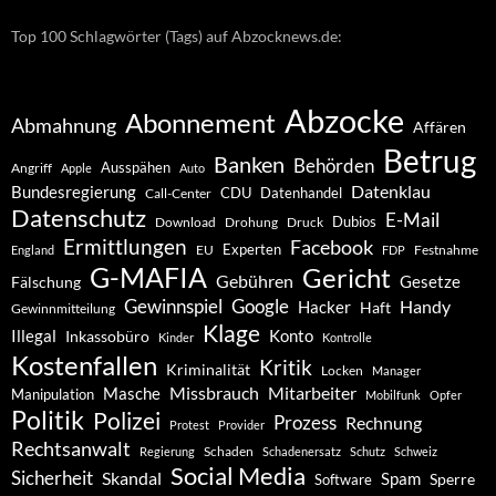
Top 100 Schlagwörter (Tags) auf Abzocknews.de:
Abzocke
Abonnement
Abmahnung
Affären
Betrug
Banken
Behörden
Ausspähen
Angriff
Apple
Auto
Datenklau
Bundesregierung
CDU
Datenhandel
Call-Center
Datenschutz
E-Mail
Dubios
Drohung
Download
Druck
Ermittlungen
Facebook
Experten
EU
Festnahme
England
FDP
G-MAFIA
Gericht
Gebühren
Gesetze
Fälschung
Gewinnspiel
Google
Handy
Hacker
Haft
Gewinnmitteilung
Klage
Konto
Illegal
Inkassobüro
Kinder
Kontrolle
Kostenfallen
Kritik
Kriminalität
Locken
Manager
Missbrauch
Mitarbeiter
Masche
Manipulation
Mobilfunk
Opfer
Politik
Polizei
Prozess
Rechnung
Protest
Provider
Rechtsanwalt
Schaden
Regierung
Schadenersatz
Schutz
Schweiz
Social Media
Sicherheit
Skandal
Spam
Software
Sperre