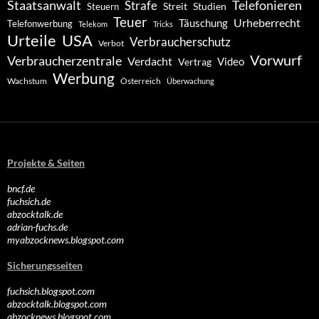
Staatsanwalt
Telefonieren
Strafe
Studien
Steuern
Streit
Teuer
Urheberrecht
Täuschung
Telefonwerbung
Telekom
Tricks
Urteile
USA
Verbraucherschutz
Verbot
Vorwurf
Verbraucherzentrale
Verdacht
Video
Vertrag
Werbung
Wachstum
Österreich
Überwachung
Projekte & Seiten
bncf.de
fuchsich.de
abzocktalk.de
adrian-fuchs.de
myabzocknews.blogspot.com
Sicherungsseiten
fuchsich.blogspot.com
abzocktalk.blogspot.com
abzocknews.blogspot.com