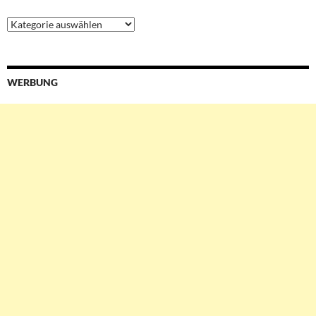
Ressorts
&
Services
WERBUNG