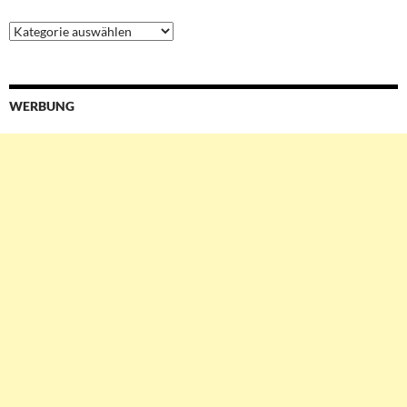
Ressorts
&
Services
WERBUNG