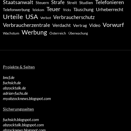
Staatsanwalt
Telefonieren
Strafe
Studien
Steuern
Streit
Teuer
Urheberrecht
Täuschung
Telefonwerbung
Telekom
Tricks
Urteile
USA
Verbraucherschutz
Verbot
Vorwurf
Verbraucherzentrale
Verdacht
Video
Vertrag
Werbung
Wachstum
Österreich
Überwachung
Projekte & Seiten
bncf.de
fuchsich.de
abzocktalk.de
adrian-fuchs.de
myabzocknews.blogspot.com
Sicherungsseiten
fuchsich.blogspot.com
abzocktalk.blogspot.com
abzocknews.blogspot.com