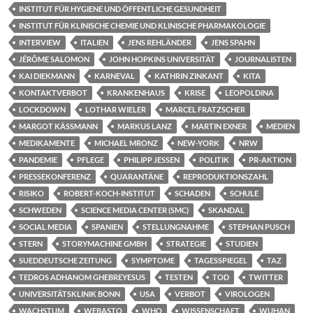
INSTITUT FÜR HYGIENE UND ÖFFENTLICHE GESUNDHEIT
INSTITUT FÜR KLINISCHE CHEMIE UND KLINISCHE PHARMAKOLOGIE
INTERVIEW
ITALIEN
JENS REHLÄNDER
JENS SPAHN
JÉRÔME SALOMON
JOHN HOPKINS UNIVERSITÄT
JOURNALISTEN
KAI DIEKMANN
KARNEVAL
KATHRIN ZINKANT
KITA
KONTAKTVERBOT
KRANKENHAUS
KRISE
LEOPOLDINA
LOCKDOWN
LOTHAR WIELER
MARCEL FRATZSCHER
MARGOT KÄSSMANN
MARKUS LANZ
MARTIN EXNER
MEDIEN
MEDIKAMENTE
MICHAEL MRONZ
NEW-YORK
NRW
PANDEMIE
PFLEGE
PHILIPP JESSEN
POLITIK
PR-AKTION
PRESSEKONFERENZ
QUARANTÄNE
REPRODUKTIONSZAHL
RISIKO
ROBERT-KOCH-INSTITUT
SCHADEN
SCHULE
SCHWEDEN
SCIENCE MEDIA CENTER (SMC)
SKANDAL
SOCIAL MEDIA
SPANIEN
STELLUNGNAHME
STEPHAN PUSCH
STERN
STORYMACHINE GMBH
STRATEGIE
STUDIEN
SUEDDEUTSCHE ZEITUNG
SYMPTOME
TAGESSPIEGEL
TAZ
TEDROS ADHANOM GHEBREYESUS
TESTEN
TOD
TWITTER
UNIVERSITÄTSKLINIK BONN
USA
VERBOT
VIROLOGEN
WACHSTUM
WEBASTO
WHO
WISSENSCHAFT
WUHAN