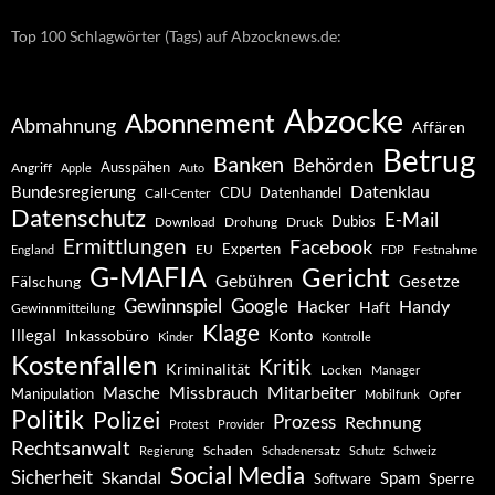
Top 100 Schlagwörter (Tags) auf Abzocknews.de:
Abzocke
Abonnement
Abmahnung
Affären
Betrug
Banken
Behörden
Ausspähen
Angriff
Apple
Auto
Datenklau
Bundesregierung
CDU
Datenhandel
Call-Center
Datenschutz
E-Mail
Dubios
Drohung
Download
Druck
Ermittlungen
Facebook
Experten
EU
Festnahme
England
FDP
G-MAFIA
Gericht
Gebühren
Gesetze
Fälschung
Gewinnspiel
Google
Handy
Hacker
Haft
Gewinnmitteilung
Klage
Konto
Illegal
Inkassobüro
Kinder
Kontrolle
Kostenfallen
Kritik
Kriminalität
Locken
Manager
Missbrauch
Mitarbeiter
Masche
Manipulation
Mobilfunk
Opfer
Politik
Polizei
Prozess
Rechnung
Protest
Provider
Rechtsanwalt
Schaden
Regierung
Schadenersatz
Schutz
Schweiz
Social Media
Sicherheit
Skandal
Spam
Software
Sperre