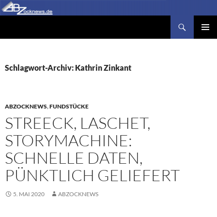
Zum
Inhalt
Suchen
Abzocknews.de
springen
PRIMÄR
MENÜ
Schlagwort-Archiv: Kathrin Zinkant
ABZOCKNEWS
,
FUNDSTÜCKE
STREECK, LASCHET,
STORYMACHINE:
SCHNELLE DATEN,
PÜNKTLICH GELIEFERT
5. MAI 2020
ABZOCKNEWS