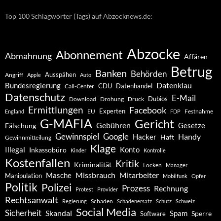
Top 100 Schlagwörter (Tags) auf Abzocknews.de:
Abzocke
Abonnement
Abmahnung
Affären
Betrug
Banken
Behörden
Ausspähen
Angriff
Apple
Auto
Datenklau
Bundesregierung
CDU
Datenhandel
Call-Center
Datenschutz
E-Mail
Dubios
Drohung
Download
Druck
Ermittlungen
Facebook
Experten
EU
Festnahme
England
FDP
G-MAFIA
Gericht
Gebühren
Gesetze
Fälschung
Gewinnspiel
Google
Handy
Hacker
Haft
Gewinnmitteilung
Klage
Konto
Illegal
Inkassobüro
Kinder
Kontrolle
Kostenfallen
Kritik
Kriminalität
Locken
Manager
Missbrauch
Mitarbeiter
Masche
Manipulation
Mobilfunk
Opfer
Politik
Polizei
Prozess
Rechnung
Protest
Provider
Rechtsanwalt
Schaden
Regierung
Schadenersatz
Schutz
Schweiz
Social Media
Sicherheit
Skandal
Spam
Software
Sperre