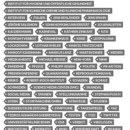
INSTITUT FÜR HYGIENE UND ÖFFENTLICHE GESUNDHEIT
INSTITUT FÜR KLINISCHE CHEMIE UND KLINISCHE PHARMAKOLOGIE
INTERVIEW
ITALIEN
JENS REHLÄNDER
JENS SPAHN
JÉRÔME SALOMON
JOHN HOPKINS UNIVERSITÄT
JOURNALISTEN
KAI DIEKMANN
KARNEVAL
KATHRIN ZINKANT
KITA
KONTAKTVERBOT
KRANKENHAUS
KRISE
LEOPOLDINA
LOCKDOWN
LOTHAR WIELER
MARCEL FRATZSCHER
MARGOT KÄSSMANN
MARKUS LANZ
MARTIN EXNER
MEDIEN
MEDIKAMENTE
MICHAEL MRONZ
NEW-YORK
NRW
PANDEMIE
PFLEGE
PHILIPP JESSEN
POLITIK
PR-AKTION
PRESSEKONFERENZ
QUARANTÄNE
REPRODUKTIONSZAHL
RISIKO
ROBERT-KOCH-INSTITUT
SCHADEN
SCHULE
SCHWEDEN
SCIENCE MEDIA CENTER (SMC)
SKANDAL
SOCIAL MEDIA
SPANIEN
STELLUNGNAHME
STEPHAN PUSCH
STERN
STORYMACHINE GMBH
STRATEGIE
STUDIEN
SUEDDEUTSCHE ZEITUNG
SYMPTOME
TAGESSPIEGEL
TAZ
TEDROS ADHANOM GHEBREYESUS
TESTEN
TOD
TWITTER
UNIVERSITÄTSKLINIK BONN
USA
VERBOT
VIROLOGEN
WACHSTUM
WEBASTO
WHO
WISSENSCHAFT
WUHAN