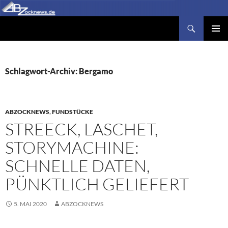
Zum
Inhalt
Suchen
Abzocknews.de
springen
PRIMÄR
MENÜ
Schlagwort-Archiv: Bergamo
ABZOCKNEWS
,
FUNDSTÜCKE
STREECK, LASCHET,
STORYMACHINE:
SCHNELLE DATEN,
PÜNKTLICH GELIEFERT
5. MAI 2020
ABZOCKNEWS