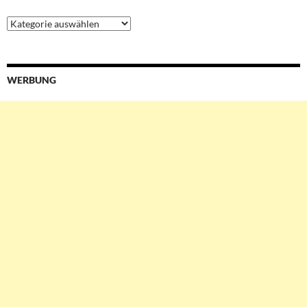
Ressorts
&
Services
WERBUNG