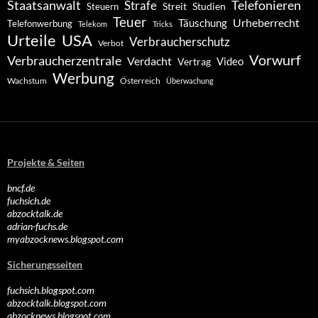
Staatsanwalt
Telefonieren
Strafe
Studien
Steuern
Streit
Teuer
Urheberrecht
Täuschung
Telefonwerbung
Telekom
Tricks
Urteile
USA
Verbraucherschutz
Verbot
Vorwurf
Verbraucherzentrale
Verdacht
Video
Vertrag
Werbung
Wachstum
Österreich
Überwachung
Projekte & Seiten
bncf.de
fuchsich.de
abzocktalk.de
adrian-fuchs.de
myabzocknews.blogspot.com
Sicherungsseiten
fuchsich.blogspot.com
abzocktalk.blogspot.com
abzocknews.blogspot.com