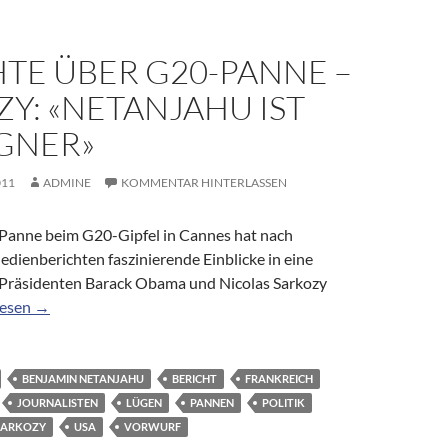
TE ÜBER G20-PANNE –
Y: «NETANJAHU IST
ÜGNER»
011
ADMINE
KOMMENTAR HINTERLASSEN
 Panne beim G20-Gipfel in Cannes hat nach
dienberichten faszinierende Einblicke in eine
Präsidenten Barack Obama und Nicolas Sarkozy
e über G20-Panne – Sarkozy: «Netanjahu ist ein Lügner»
lesen
→
BENJAMIN NETANJAHU
BERICHT
FRANKREICH
JOURNALISTEN
LÜGEN
PANNEN
POLITIK
SARKOZY
USA
VORWURF