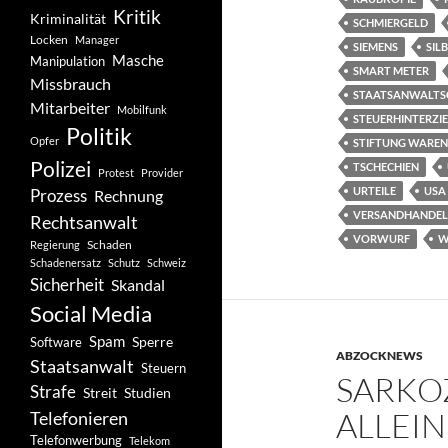
Kritik
Kriminalität
SCHMIERGELD
Locken
Manager
SIEMENS
SIL
Masche
Manipulation
SMART METER
Missbrauch
STAATSANWALTS
Mitarbeiter
Mobilfunk
STEUERHINTERZI
Politik
Opfer
STIFTUNG WAREN
Polizei
TSCHECHIEN
Protest
Provider
URTEILE
USA
Prozess
Rechnung
VERSANDHANDEL
Rechtsanwalt
VORWURF
W
Schaden
Regierung
Schadenersatz
Schutz
Schweiz
Sicherheit
Skandal
Social Media
Spam
Software
Sperre
ABZOCKNEWS
Staatsanwalt
Steuern
SARKO
Strafe
Studien
Streit
ALLEI
Telefonieren
Telefonwerbung
Telekom