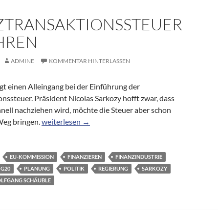
ZTRANSAKTIONSSTEUER
HREN
ADMINE
KOMMENTAR HINTERLASSEN
t einen Alleingang bei der Einführung der
nssteuer. Präsident Nicolas Sarkozy hofft zwar, dass
nell nachziehen wird, möchte die Steuer aber schon
Sarkozy plant Alleingang: Frankreich will Finanztran
Weg bringen.
weiterlesen
→
EU-KOMMISSION
FINANZIEREN
FINANZINDUSTRIE
G20
PLANUNG
POLITIK
REGIERUNG
SARKOZY
LFGANG SCHÄUBLE