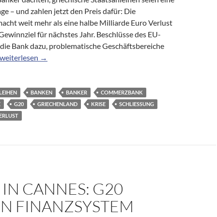
ge – und zahlen jetzt den Preis dafür: Die
ht weit mehr als eine halbe Milliarde Euro Verlust
 Gewinnziel für nächstes Jahr. Beschlüsse des EU-
 die Bank dazu, problematische Geschäftsbereiche
Quartalsergebnis: Griechische Anleihen reißen Commerzbank tief 
weiterlesen
→
LEIHEN
BANKEN
BANKER
COMMERZBANK
E
G20
GRIECHENLAND
KRISE
SCHLIESSUNG
ERLUST
 IN CANNES: G20
N FINANZSYSTEM