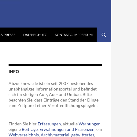
 & PRESSE
DATENSCHUTZ
KONTAKT & IMPRESSUM
INFO
Abzocknews.de ist ein seit 2007 bestehendes
unabhängiges Informationsportal und befindet
sich im stetigen Auf-, Aus- und Umbau. Bitte
beachten Sie, dass Einträge den Stand der Dinge
zum Zeitpunkt einer Veröffentlichung spiegeln.
Finden Sie hier
Erfassungen
, aktuelle
Warnungen
,
eigene
Beiträge
,
Erwähnungen und Präsenzen
, ein
Webverzeichnis
,
Archivmaterial
,
getwittertes
,