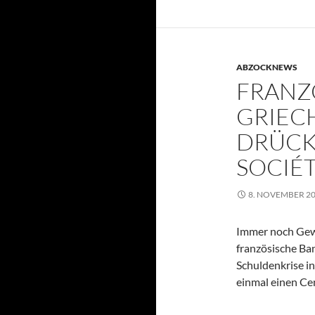
ABZOCKNEWS
FRANZÖ
GRIEC
DRÜCK
SOCIÉ
8. NOVEMBER 2
Immer noch Gewi
französische Ban
Schuldenkrise in
einmal einen C