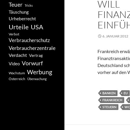
WILL
Teuer
Tricks
FINAN
Täuschung
Urheberrecht
EINFÜ
Urteile
USA
Verbot
6. JANUAR 2012
Verbraucherschutz
Verbraucherzentrale
Frankreich erwäg
Verdacht
Vertrag
Finanztransaktio
Vorwurf
Video
Deutschland sch
Werbung
vorher auf den 
Wachstum
Österreich
Überwachung
BANKEN
EU
FRANKREICH
STEUERN
WO