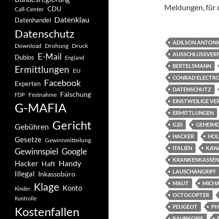
Meldungen, für d
CDU
Call-Center
Datenklau
Datenhandel
Datenschutz
ADILSON ANTONI
Drohung
Download
Druck
AUSSCHLUSSVER
E-Mail
Dubios
England
BERTELSMANN
Ermittlungen
EU
CONRAD ELECTRO
Facebook
Experten
DATENSCHUTZ
Fälschung
Festnahme
FDP
EINSTWEILIGE V
G-MAFIA
ERMITTLUNGEN
Gericht
G20
GEHEIMD
Gebühren
HACKER
HOL
Gesetze
Gewinnmitteilung
ITALIEN
KAN
Gewinnspiel
Google
KRANKENKASSEN
Handy
Hacker
Haft
LAUSCHANGRIFF
Illegal
Inkassobüro
MAUT
MICH
Klage
Konto
Kinder
OCTOCOPTER
Kontrolle
PEUGEOT
PH
Kostenfallen
RAUBKOPIE