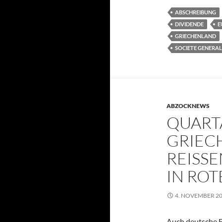
ABSCHREIBUNG
DIVIDENDE
E
GRIECHENLAND
SOCIETE GENERAL
ABZOCKNEWS
QUART
GRIEC
REISSE
N ROTE
4. NOVEMBER 2
Auch deutsche B