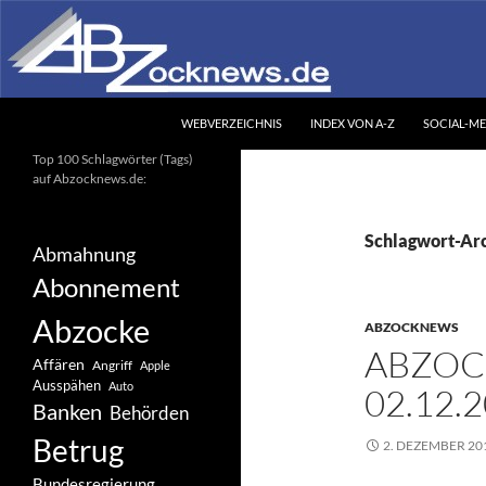
Zum
Inhalt
springen
Suchen
Abzocknews.de
WEBVERZEICHNIS
INDEX VON A-Z
SOCIAL-ME
Ihr unabhängiges
Top 100 Schlagwörter (Tags)
Informationsportal
auf Abzocknews.de:
Schlagwort-Arc
Abmahnung
Abonnement
Abzocke
ABZOCKNEWS
ABZOC
Affären
Angriff
Apple
Ausspähen
Auto
02.12.
Banken
Behörden
Betrug
2. DEZEMBER 20
Bundesregierung