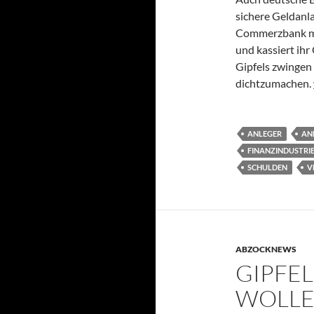
sichere Geldanla
Commerzbank mac
und kassiert ihr
Gipfels zwingen
dichtzumachen.
ANLEGER
AN
FINANZINDUSTRI
SCHULDEN
V
ABZOCKNEWS
GIPFEL
WOLLE