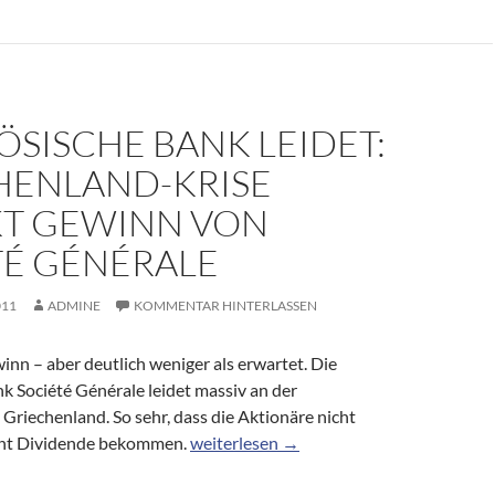
SISCHE BANK LEIDET:
HENLAND-KRISE
T GEWINN VON
TÉ GÉNÉRALE
011
ADMINE
KOMMENTAR HINTERLASSEN
nn – aber deutlich weniger als erwartet. Die
k Société Générale leidet massiv an der
 Griechenland. So sehr, dass die Aktionäre nicht
Französische Bank leidet: Griechenland
ent Dividende bekommen.
weiterlesen
→