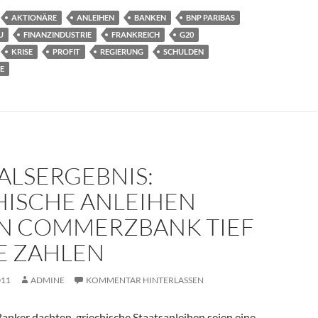
AKTIONÄRE
ANLEIHEN
BANKEN
BNP PARIBAS
U
FINANZINDUSTRIE
FRANKREICH
G20
KRISE
PROFIT
REGIERUNG
SCHULDEN
E
ALSERGEBNIS:
HISCHE ANLEIHEN
N COMMERZBANK TIEF I
 ZAHLEN
011
ADMINE
KOMMENTAR HINTERLASSEN
anker dachten, griechische Staatsanleihen seien eine