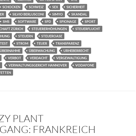
SCHOCKEN
SCHWEIZ
SEX
SICHERHEIT
BER
SILVIO BERLUSCONI
SIMYO
SKANDAL
SMS
SOFTWARE
SPD
SPIONAGE
SPORT
CHAFT ZÜRICH
STEUERERHÖHUNGEN
STEUERFLUCHT
EHUNG
STEUERN
STEUEROASE
TEST
STROM
TEUER
TRANSPARENZ
ÜBERNAHME
ÜBERWACHUNG
URHEBERRECHT
VERBOT
VERDACHT
VERGEWALTIGUNG
VERWALTUNGSGERICHT HANNOVER
VODAFONE
ETTEN
ZY PLANT
NGANG: FRANKREICH