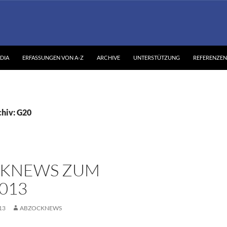
DIA
ERFASSUNGEN VON A-Z
ARCHIVE
UNTERSTÜTZUNG
REFERENZEN
hiv: G20
KNEWS ZUM
2013
13
ABZOCKNEWS