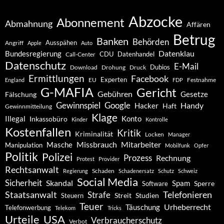
Abzocke
Abonnement
Abmahnung
Affären
Betrug
Banken
Behörden
Ausspähen
Angriff
Apple
Auto
Datenklau
Bundesregierung
CDU
Datenhandel
Call-Center
Datenschutz
E-Mail
Dubios
Drohung
Download
Druck
Ermittlungen
Facebook
Experten
EU
Festnahme
England
FDP
G-MAFIA
Gericht
Gebühren
Gesetze
Fälschung
Gewinnspiel
Google
Handy
Hacker
Haft
Gewinnmitteilung
Klage
Konto
Illegal
Inkassobüro
Kinder
Kontrolle
Kostenfallen
Kritik
Kriminalität
Locken
Manager
Missbrauch
Mitarbeiter
Masche
Manipulation
Mobilfunk
Opfer
Politik
Polizei
Prozess
Rechnung
Protest
Provider
Rechtsanwalt
Schaden
Regierung
Schadenersatz
Schutz
Schweiz
Social Media
Sicherheit
Skandal
Spam
Software
Sperre
Staatsanwalt
Telefonieren
Strafe
Studien
Steuern
Streit
Teuer
Urheberrecht
Täuschung
Telefonwerbung
Telekom
Tricks
Urteile
USA
Verbraucherschutz
Verbot