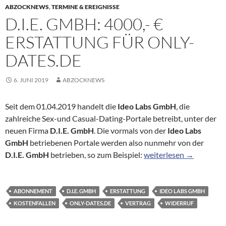
ABZOCKNEWS
,
TERMINE & EREIGNISSE
D.I.E. GMBH: 4000,- €
ERSTATTUNG FÜR ONLY-
DATES.DE
6. JUNI 2019
ABZOCKNEWS
Seit dem 01.04.2019 handelt die
Ideo Labs GmbH
, die
zahlreiche Sex-und Casual-Dating-Portale betreibt, unter der
neuen Firma
D.I.E. GmbH
. Die vormals von der
Ideo Labs
GmbH
betriebenen Portale werden also nunmehr von der
D.I.E. GmbH: 4000,- € E
D.I.E. GmbH
betrieben, so zum Beispiel:
weiterlesen
→
ABONNEMENT
D.I.E. GMBH
ERSTATTUNG
IDEO LABS GMBH
KOSTENFALLEN
ONLY-DATES.DE
VERTRAG
WIDERRUF