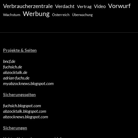
Vorwurf
Verbraucherzentrale
Verdacht
Video
Vertrag
Werbung
Wachstum
Österreich
Überwachung
Projekte & Seiten
bncf.de
fuchsich.de
abzocktalk.de
adrian-fuchs.de
myabzocknews.blogspot.com
Sicherungsseiten
fuchsich.blogspot.com
abzocktalk.blogspot.com
abzocknews.blogspot.com
Sicherungen