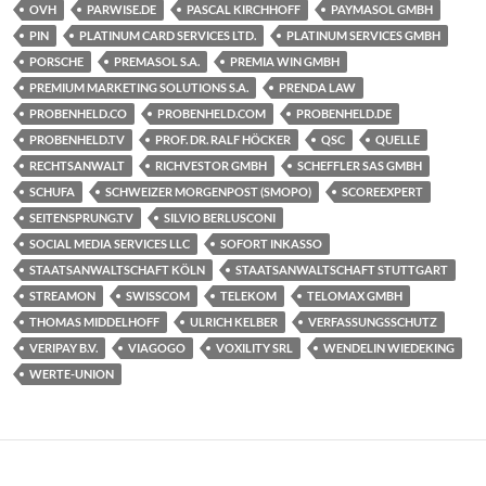
OVH
PARWISE.DE
PASCAL KIRCHHOFF
PAYMASOL GMBH
PIN
PLATINUM CARD SERVICES LTD.
PLATINUM SERVICES GMBH
PORSCHE
PREMASOL S.A.
PREMIA WIN GMBH
PREMIUM MARKETING SOLUTIONS S.A.
PRENDA LAW
PROBENHELD.CO
PROBENHELD.COM
PROBENHELD.DE
PROBENHELD.TV
PROF. DR. RALF HÖCKER
QSC
QUELLE
RECHTSANWALT
RICHVESTOR GMBH
SCHEFFLER SAS GMBH
SCHUFA
SCHWEIZER MORGENPOST (SMOPO)
SCOREEXPERT
SEITENSPRUNG.TV
SILVIO BERLUSCONI
SOCIAL MEDIA SERVICES LLC
SOFORT INKASSO
STAATSANWALTSCHAFT KÖLN
STAATSANWALTSCHAFT STUTTGART
STREAMON
SWISSCOM
TELEKOM
TELOMAX GMBH
THOMAS MIDDELHOFF
ULRICH KELBER
VERFASSUNGSSCHUTZ
VERIPAY B.V.
VIAGOGO
VOXILITY SRL
WENDELIN WIEDEKING
WERTE-UNION