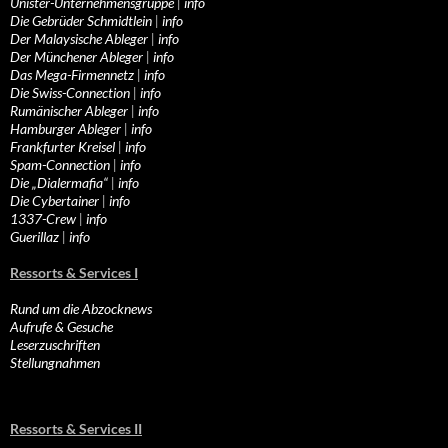
Unister-Unternehmensgruppe
|
info
Die Gebrüder Schmidtlein
|
info
Der Malaysische Ableger
|
info
Der Münchener Ableger
|
info
Das Mega-Firmennetz
|
info
Die Swiss-Connection
|
info
Rumänischer Ableger
|
info
Hamburger Ableger
|
info
Frankfurter Kreisel
|
info
Spam-Connection
|
info
Die „Dialermafia“
|
info
Die Cybertainer
|
info
1337-Crew
|
info
Guerillaz
|
info
Ressorts & Services I
Rund um die Abzocknews
Aufrufe & Gesuche
Leserzuschriften
Stellungnahmen
Ressorts & Services II