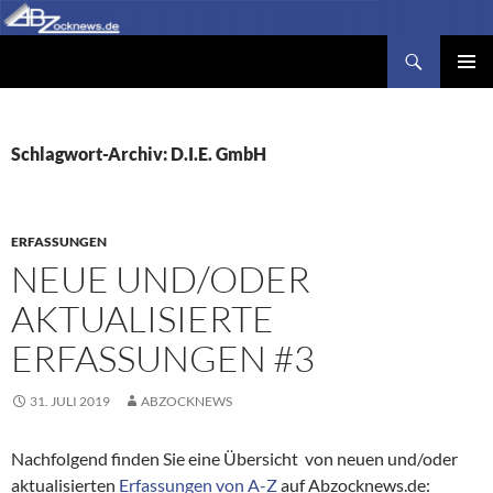
Zum
Inhalt
Suchen
Abzocknews.de
springen
PRIMÄR
MENÜ
Schlagwort-Archiv: D.I.E. GmbH
ERFASSUNGEN
NEUE UND/ODER
AKTUALISIERTE
ERFASSUNGEN #3
31. JULI 2019
ABZOCKNEWS
Nachfolgend finden Sie eine Übersicht von neuen und/oder
aktualisierten
Erfassungen von A-Z
auf Abzocknews.de: