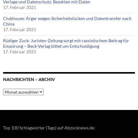
Verlage und Datenschutz: Bezahlen mit Daten
17. Februar 2021
Clubhouse: Ärger wegen Sicherheitslücken und Datentransfer nach
China
17. Februar 2021
Rüdiger Zuck: Juristen-Zeitung sorgt mit rassistischem Beitrag für
Empörung – Beck-Verlag bittet um Entschuldigung
17. Februar 2021
NACHRICHTEN – ARCHIV
Nachrichten
–
Archiv
Top 100 Schlagwörter (Tags) auf Abzocknews.de: