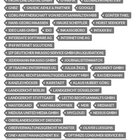
FRONTLINE DIGITAL GMBH
G-MAFIA
GLOBALPAYMENTS BV
GNBZ
GNJIDIC AEHLE & PARTNER
GOOGLE
GÖRG PARTNERSCHAFT VON RECHTSANWÄLTEN MBB
GÜNTER THIEL
HANS-GEORG MAASSEN
HAUKE SCHEFFLER
HORST SEEHOFER
IDEO LABS GMBH
IDO
INKASSOBÜRO
INTAXX B.V.
INTERDATE SOFTWARE AG
INTERNETONE AG
IP69 INTERNET SOLUTIONS
IZP DEUTSCHER INKASSO SERVICE GMBH (IN LIQUIDATION)
JEDERMANN INKASSO GMBH
JOURNALISTENWATCH
JP TRADING ENTERPRISES UG
JULIJA ŽIGEL
JUSDIREKT GMBH
JUSLEGAL RECHTSANWALTSGESELLSCHAFT MBH
KAI DIEKMANN
KANZLEI HÖCKER
KARSTADT
KLAUS HUBERT GÖRG
LANDGERICHT BERLIN
LANDGERICHT DÜSSELDORF
LANDGERICHT STUTTGART
LECTIO RECHTSANWALTS GMBH
MASTERCARD
MATHIAS DÖPFNER
MDR
MEDIASET
MEDUSA UNITED MEDIA GMBH
MYCLOUD
NESSUS GMBH
OBERLANDESGERICHT DRESDEN
OBERVERWALTUNGSGERICHT MÜNSTER
OLIVER LUESGENS
ONE+ ASSETMANAGEMENT B.V.
OPTIMIZE CONSUMER SERVICE B.V.