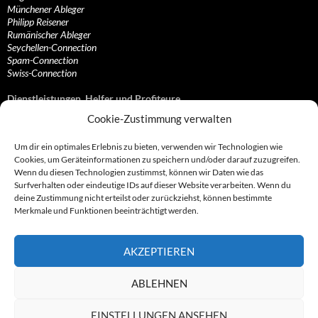
Münchener Ableger
Philipp Reisener
Rumänischer Ableger
Seychellen-Connection
Spam-Connection
Swiss-Connection
Dienstleistungen, Helfer und Profiteure
Cookie-Zustimmung verwalten
Anonymisierungsdienste, VPN- und Web-Proxy…
Anwaltliche Vertretungen, Kanzleien und Juristen
Um dir ein optimales Erlebnis zu bieten, verwenden wir Technologien wie
Bezahlsysteme, Finanzdienstleister und…
Cookies, um Geräteinformationen zu speichern und/oder darauf zuzugreifen.
Bürodienstleister, Firmengründer- und/oder…
Wenn du diesen Technologien zustimmst, können wir Daten wie das
Datenhändler, Adressbroker und zielgerichtetes…
Surfverhalten oder eindeutige IDs auf dieser Website verarbeiten. Wenn du
Hosting, Routing, Provider, Domain-, Web- und…
deine Zustimmung nicht erteilst oder zurückziehst, können bestimmte
Inkasso, Forderungsmanagement und eintreibende…
Merkmale und Funktionen beeinträchtigt werden.
Spieleanbieter, Online- und Browsergames
Onlinecasinos, Glücksspiele, Poker, Roulette & Co.
Partnerprogramme, Vertriebskanäle- und…
AKZEPTIEREN
Telekommunikationsdienstleister, Internet…
Vereine, Verbände, Vereinigungen und Lobbyisten
Web-Rotlichtbezirk, Erotik- und XXX-Anbieter
ABLEHNEN
Sonstige Dienstleister, Profiteure und Kooperationen
EINSTELLUNGEN ANSEHEN