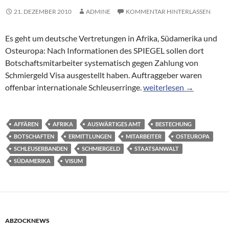
21. DEZEMBER 2010
ADMINE
KOMMENTAR HINTERLASSEN
Es geht um deutsche Vertretungen in Afrika, Südamerika und
Osteuropa: Nach Informationen des SPIEGEL sollen dort
Botschaftsmitarbeiter systematisch gegen Zahlung von
Schmiergeld Visa ausgestellt haben. Auftraggeber waren
Visa-Vergabe: Neue Sch
offenbar internationale Schleuserringe.
weiterlesen
→
AFFÄREN
AFRIKA
AUSWÄRTIGES AMT
BESTECHUNG
BOTSCHAFTEN
ERMITTLUNGEN
MITARBEITER
OSTEUROPA
SCHLEUSERBANDEN
SCHMIERGELD
STAATSANWALT
SÜDAMERIKA
VISUM
ABZOCKNEWS