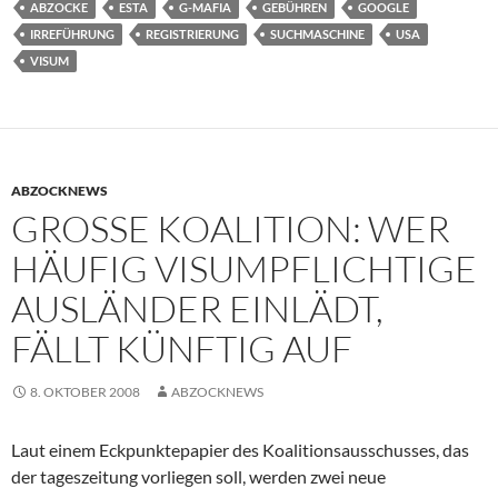
ABZOCKE
ESTA
G-MAFIA
GEBÜHREN
GOOGLE
IRREFÜHRUNG
REGISTRIERUNG
SUCHMASCHINE
USA
VISUM
ABZOCKNEWS
GROSSE KOALITION: WER H
ÄUFIG VISUMPFLICHTIGE A
USLÄNDER EINLÄDT, F
ÄLLT KÜNFTIG AUF
8. OKTOBER 2008
ABZOCKNEWS
Laut einem Eckpunktepapier des Koalitionsausschusses, das
der tageszeitung vorliegen soll, werden zwei neue