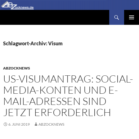
Zum
Inhalt
Suchen
Abzocknews.de
springen
PRIMÄR
MENÜ
Schlagwort-Archiv: Visum
ABZOCKNEWS
US-VISUMANTRAG: SOCIAL-
MEDIA-KONTEN UND E-
MAIL-ADRESSEN SIND
JETZT ERFORDERLICH
6. JUNI 2019
ABZOCKNEWS