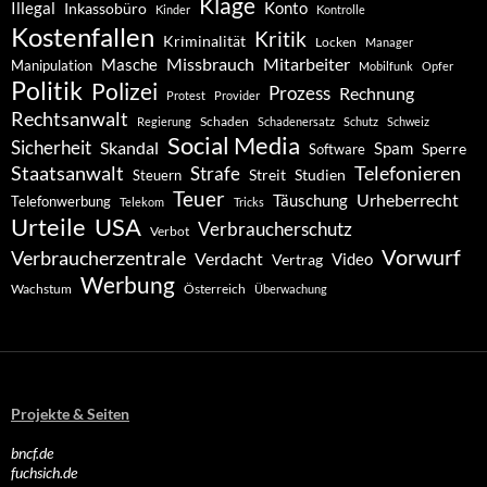
Klage
Konto
Illegal
Inkassobüro
Kinder
Kontrolle
Kostenfallen
Kritik
Kriminalität
Locken
Manager
Missbrauch
Mitarbeiter
Masche
Manipulation
Mobilfunk
Opfer
Politik
Polizei
Prozess
Rechnung
Protest
Provider
Rechtsanwalt
Schaden
Regierung
Schadenersatz
Schutz
Schweiz
Social Media
Sicherheit
Skandal
Spam
Software
Sperre
Staatsanwalt
Telefonieren
Strafe
Studien
Steuern
Streit
Teuer
Urheberrecht
Täuschung
Telefonwerbung
Telekom
Tricks
Urteile
USA
Verbraucherschutz
Verbot
Vorwurf
Verbraucherzentrale
Verdacht
Video
Vertrag
Werbung
Wachstum
Österreich
Überwachung
Projekte & Seiten
bncf.de
fuchsich.de