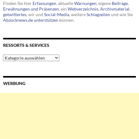
Finden Sie hier
Erfassungen
, aktuelle
Warnungen
, eigene
Beiträge
,
Erwähnungen und Präsenzen
, ein
Webverzeichnis
,
Archivmaterial
,
getwittertes
, wir und
Social-Media
, weitere
Schlagzeilen
und wie Sie
Abzocknews.de unterstützen
können.
RESSORTS & SERVICES
Ressorts
&
Services
WERBUNG