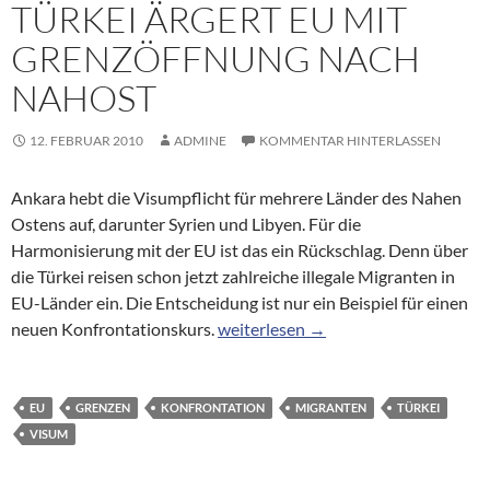
TÜRKEI ÄRGERT EU MIT
GRENZÖFFNUNG NACH
NAHOST
12. FEBRUAR 2010
ADMINE
KOMMENTAR HINTERLASSEN
Ankara hebt die Visumpflicht für mehrere Länder des Nahen
Ostens auf, darunter Syrien und Libyen. Für die
Harmonisierung mit der EU ist das ein Rückschlag. Denn über
die Türkei reisen schon jetzt zahlreiche illegale Migranten in
EU-Länder ein. Die Entscheidung ist nur ein Beispiel für einen
Türkei ärgert EU mit Grenzöffnung 
neuen Konfrontationskurs.
weiterlesen
→
EU
GRENZEN
KONFRONTATION
MIGRANTEN
TÜRKEI
VISUM