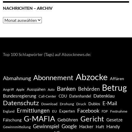
NACHRICHTEN – ARCHIV
Nachrichten
–
Archiv
Top 100 Schlagwörter (Tags) auf Abzocknews.de:
Abzocke
Abonnement
Abmahnung
Affären
Betrug
Banken
Behörden
Ausspähen
Angriff
Apple
Auto
Datenklau
Bundesregierung
CDU
Datenhandel
Call-Center
Datenschutz
E-Mail
Dubios
Drohung
Download
Druck
Ermittlungen
Facebook
Experten
EU
Festnahme
England
FDP
G-MAFIA
Gericht
Gebühren
Gesetze
Fälschung
Gewinnspiel
Google
Handy
Hacker
Haft
Gewinnmitteilung