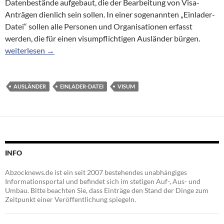
Datenbestände aufgebaut, die der Bearbeitung von Visa-
Anträgen dienlich sein sollen. In einer sogenannten „Einlader-
Datei“ sollen alle Personen und Organisationen erfasst
werden, die für einen visumpflichtigen Ausländer bürgen.
Große Koalition: Wer häufig visumpflichtige Ausländer einlädt, fä
weiterlesen
→
AUSLÄNDER
EINLADER-DATEI
VISUM
INFO
Abzocknews.de ist ein seit 2007 bestehendes unabhängiges
Informationsportal und befindet sich im stetigen Auf-, Aus- und
Umbau. Bitte beachten Sie, dass Einträge den Stand der Dinge zum
Zeitpunkt einer Veröffentlichung spiegeln.