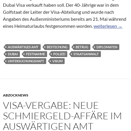
Dubai Visa verkauft haben soll. Der 40-Jährige war in dem
Golfstaat der Leiter der Visa-Abteilung und wurde nach
Angaben des Außenministeriums bereits am 21. Mai während
Betrug mit Einreis
eines Heimaturlaubs festgenommen worden.
weiterlesen
→
AUSWÄRTIGES AMT
BESTECHUNG
BETRUG
DIPLOMATEN
DUBAI
FESTNAHME
POLIZEI
STAATSANWALT
UNTERSUCHUNGSHAFT
VISUM
ABZOCKNEWS
VISA-VERGABE: NEUE
SCHMIERGELD-AFFÄRE IM
AUSWÄRTIGEN AMT