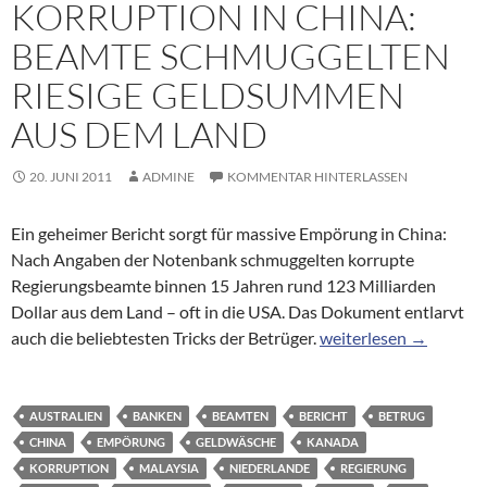
KORRUPTION IN CHINA:
BEAMTE SCHMUGGELTEN
RIESIGE GELDSUMMEN
AUS DEM LAND
20. JUNI 2011
ADMINE
KOMMENTAR HINTERLASSEN
Ein geheimer Bericht sorgt für massive Empörung in China:
Nach Angaben der Notenbank schmuggelten korrupte
Regierungsbeamte binnen 15 Jahren rund 123 Milliarden
Dollar aus dem Land – oft in die USA. Das Dokument entlarvt
Korruption in China:
auch die beliebtesten Tricks der Betrüger.
weiterlesen
→
AUSTRALIEN
BANKEN
BEAMTEN
BERICHT
BETRUG
CHINA
EMPÖRUNG
GELDWÄSCHE
KANADA
KORRUPTION
MALAYSIA
NIEDERLANDE
REGIERUNG