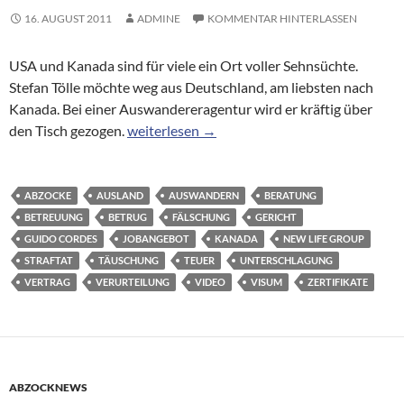
16. AUGUST 2011
ADMINE
KOMMENTAR HINTERLASSEN
USA und Kanada sind für viele ein Ort voller Sehnsüchte.
Stefan Tölle möchte weg aus Deutschland, am liebsten nach
Kanada. Bei einer Auswandereragentur wird er kräftig über
ZDF WISO ermittelt vom 01.08.2011: Teurer
den Tisch gezogen.
weiterlesen
→
ABZOCKE
AUSLAND
AUSWANDERN
BERATUNG
BETREUUNG
BETRUG
FÄLSCHUNG
GERICHT
GUIDO CORDES
JOBANGEBOT
KANADA
NEW LIFE GROUP
STRAFTAT
TÄUSCHUNG
TEUER
UNTERSCHLAGUNG
VERTRAG
VERURTEILUNG
VIDEO
VISUM
ZERTIFIKATE
ABZOCKNEWS