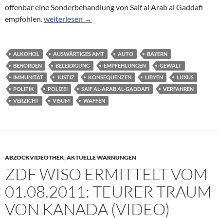
offenbar eine Sonderbehandlung von Saif al Arab al Gaddafi
Vorzugsbehandlung für Gaddafi-Sohn in Deutschlan
empfohlen.
weiterlesen
→
ALKOHOL
AUSWÄRTIGES AMT
AUTO
BAYERN
BEHÖRDEN
BELEIDIGUNG
EMPFEHLUNGEN
GEWALT
IMMUNITÄT
JUSTIZ
KONSEQUENZEN
LIBYEN
LUXUS
POLITIK
POLIZEI
SAIF AL-ARAB AL-GADDAFI
VERFAHREN
VERZICHT
VISUM
WAFFEN
ABZOCKVIDEOTHEK
,
AKTUELLE WARNUNGEN
ZDF WISO ERMITTELT VOM
01.08.2011: TEURER TRAUM
VON KANADA (VIDEO)