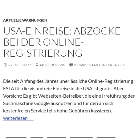
AKTUELLE WARNUNGEN
USA-EINREISE: ABZOCKE
BEI DER ONLINE-
REGISTRIERUNG
22. JULI 2009
ABZOCKNEWS
KOMMENTAR HINTERLASSEN
Die seit Anfang des Jahres unerlässliche Online-Registrierung
ESTA für die visumfreie Einreise in die USA ist gratis. Aber
Vorsicht: Es gibt Webseiten-Betreiber, die eine Irreführung der
Suchmaschine Google ausnutzen und für den an sich
kostenfreien Service teils hohe Gebühren kassieren.
USA-Einreise: Abzocke bei der Online-Registrierung
weiterlesen
→