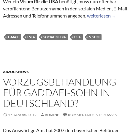
Wer ein
Visum für die USA
benötigt, muss nun offenbar
verpflichtend Benutzernamen in den sozialen Medien, E-Mail-
US-Visumantrag: Socia
Adressen und Telefonnummern angeben.
weiterlesen
→
E-MAIL
ESTA
SOCIAL MEDIA
USA
VISUM
ABZOCKNEWS
VORZUGSBEHANDLUNG
FÜR GADDAFI-SOHN IN
DEUTSCHLAND?
17. JANUAR 2012
ADMINE
KOMMENTAR HINTERLASSEN
Das Auswärtige Amt hat 2007 den bayerischen Behörden