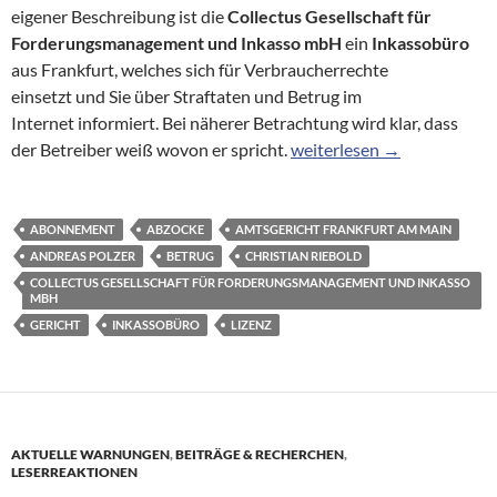
eigener Beschreibung ist die
Collectus Gesellschaft für
Forderungsmanagement und Inkasso mbH
ein
Inkassobüro
aus Frankfurt, welches sich für Verbraucherrechte
einsetzt und Sie über Straftaten und Betrug im
Internet informiert. Bei näherer Betrachtung wird klar, dass
Collectus-Inkasso: Wer sic
der Betreiber weiß wovon er spricht.
weiterlesen
→
ABONNEMENT
ABZOCKE
AMTSGERICHT FRANKFURT AM MAIN
ANDREAS POLZER
BETRUG
CHRISTIAN RIEBOLD
COLLECTUS GESELLSCHAFT FÜR FORDERUNGSMANAGEMENT UND INKASSO
MBH
GERICHT
INKASSOBÜRO
LIZENZ
AKTUELLE WARNUNGEN
,
BEITRÄGE & RECHERCHEN
,
LESERREAKTIONEN