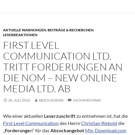
AKTUELLE WARNUNGEN
,
BEITRÄGE & RECHERCHEN
,
LESERREAKTIONEN
FIRST LEVEL
COMMUNICATION LTD.
TRITT FORDERUNGEN AN
DIE NOM – NEW ONLINE
MEDIA LTD. AB
30. JULI 2010
ABZOCKNEWS
3 KOMMENTARE
Wie einer aktuellen
Leserzuschrift
zu entnehmen ist, hat die
First Level Communication
des Herrn
Christian Riebold
die
„
Forderunge
n“ für das
Abzockangebot
Mix-Download.com