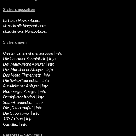
Sicherungsseiten
fuchsich.blogspot.com
abzocktalk.blogspot.com
abzocknews.blogspot.com
Sicherungen
Unister-Unternehmensgruppe
|
info
Die Gebrüder Schmidtlein
|
info
Der Malaysische Ableger
|
info
Der Münchener Ableger
|
info
Das Mega-Firmennetz
|
info
Die Swiss-Connection
|
info
Rumänischer Ableger
|
info
Hamburger Ableger
|
info
Frankfurter Kreisel
|
info
Spam-Connection
|
info
Die „Dialermafia“
|
info
Die Cybertainer
|
info
1337-Crew
|
info
Guerillaz
|
info
Ressorts & Services I