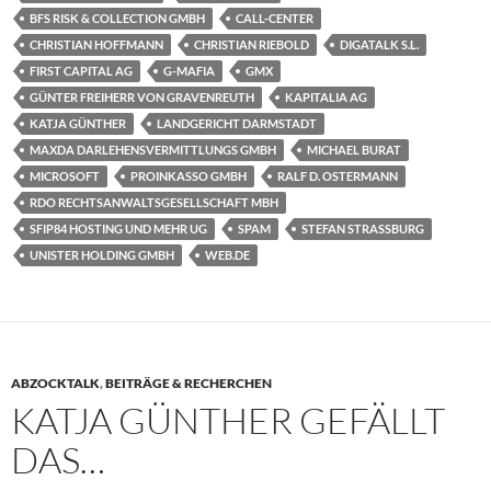
BFS RISK & COLLECTION GMBH
CALL-CENTER
CHRISTIAN HOFFMANN
CHRISTIAN RIEBOLD
DIGATALK S.L.
FIRST CAPITAL AG
G-MAFIA
GMX
GÜNTER FREIHERR VON GRAVENREUTH
KAPITALIA AG
KATJA GÜNTHER
LANDGERICHT DARMSTADT
MAXDA DARLEHENSVERMITTLUNGS GMBH
MICHAEL BURAT
MICROSOFT
PROINKASSO GMBH
RALF D. OSTERMANN
RDO RECHTSANWALTSGESELLSCHAFT MBH
SFIP84 HOSTING UND MEHR UG
SPAM
STEFAN STRASSBURG
UNISTER HOLDING GMBH
WEB.DE
ABZOCKTALK
,
BEITRÄGE & RECHERCHEN
KATJA GÜNTHER GEFÄLLT
DAS…