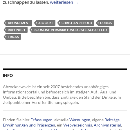
Abo-Fallen: Die Tricks der Internetabzoc
zuschnappen zu lassen.
weiterlesen
→
ABONNEMENT
ABZOCKE
CHRISTIAN RIEBOLD
DUBIOS
RAFFINIERT
RC ONLINE-VERMARKTUNGSGESELLSCHAFT LTD.
TRICKS
INFO
Abzocknews.de ist ein seit 2007 bestehendes unabhängiges
Informationsportal und befindet sich im stetigen Auf-, Aus- und
Umbau. Bitte beachten Sie, dass Einträge den Stand der Dinge zum
Zeitpunkt einer Veröffentlichung spiegeln.
Finden Sie hier
Erfassungen
, aktuelle
Warnungen
, eigene
Beiträge
,
Erwähnungen und Präsenzen
, ein
Webverzeichnis
,
Archivmaterial
,