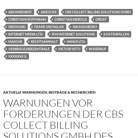
ABONNEMENT
ABZOCKE
CBS COLLECT BILLING SOLUTIONS GMBH
CHRISTIAN HOFFMANN
CHRISTIAN RIEBOLD
DREIST
DROHUNG
FRANK MICHALAK
INKASSOBÜRO
INTERNET MEDIA LTD.
IP69 INTERNET SOLUTIONS
KOSTENFALLEN
MASCHE
RECHTSANWALT
VANUS LTD.
VERBRAUCHERZENTRALE
VICTOR VITTI
WIDERRUF
XXXXXXX X.
AKTUELLE WARNUNGEN
,
BEITRÄGE & RECHERCHEN
WARNUNGEN VOR
FORDERUNGEN DER CBS
COLLECT BILLING
SOLUTIONS GMBH DES