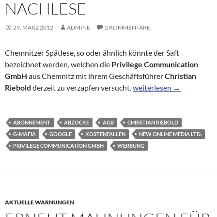
NACHLESE
29. MÄRZ 2012
ADMINE
2 KOMMENTARE
Chemnitzer Spätlese, so oder ähnlich könnte der Saft
bezeichnet werden, welchen die
Privilege Communication
GmbH
aus Chemnitz mit ihrem Geschäftsführer
Christian
Abofallen: Abzockers Na
Riebold
derzeit zu verzapfen versucht.
weiterlesen
→
ABONNEMENT
ABZOCKE
AGB
CHRISTIAN RIEBOLD
G-MAFIA
GOOGLE
KOSTENFALLEN
NEW ONLINE MEDIA LTD.
PRIVILEGE COMMUNICATION GMBH
WERBUNG
AKTUELLE WARNUNGEN