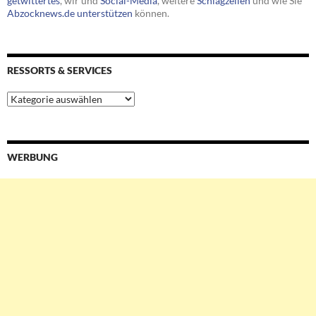
getwittertes
, wir und
Social-Media
, weitere
Schlagzeilen
und wie Sie
Abzocknews.de unterstützen
können.
RESSORTS & SERVICES
Ressorts
&
Services
WERBUNG