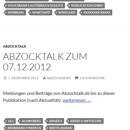
VOLKSBANK LAUTERBACH-SCHLITZ
WEBUCATION GMBH
WERBUNG
WHATSAPP
WIRECARD
XXXXXXXX XXXXX
ABZOCKTALK
ABZOCKTALK ZUM
07.12.2012
7. DEZEMBER 2012
ABZOCKNEWS
1 KOMMENTAR
Meldungen und Beiträge von Abzocktalk.de bis zu dieser
Abzocktalk zum 07.12.2012
Publikation (nach Aktualität):
weiterlesen
→
1&1
ACHIM BERG
ARVATO
ARVATO INFOSCORE
BERNHARD SYNDIKUS
BERTELSMANN