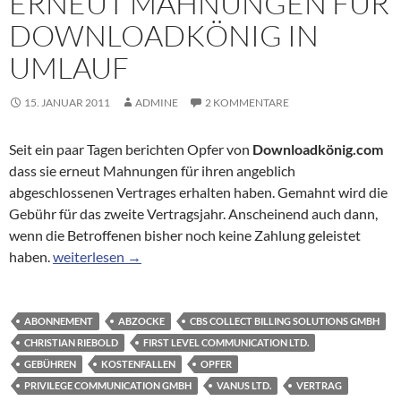
ERNEUT MAHNUNGEN FÜR
DOWNLOADKÖNIG IN
UMLAUF
15. JANUAR 2011
ADMINE
2 KOMMENTARE
Seit ein paar Tagen berichten Opfer von
Downloadkönig.com
dass sie erneut Mahnungen für ihren angeblich
abgeschlossenen Vertrages erhalten haben. Gemahnt wird die
Gebühr für das zweite Vertragsjahr. Anscheinend auch dann,
wenn die Betroffenen bisher noch keine Zahlung geleistet
Erneut Mahnungen für Downloadkönig in Umlauf
haben.
weiterlesen
→
ABONNEMENT
ABZOCKE
CBS COLLECT BILLING SOLUTIONS GMBH
CHRISTIAN RIEBOLD
FIRST LEVEL COMMUNICATION LTD.
GEBÜHREN
KOSTENFALLEN
OPFER
PRIVILEGE COMMUNICATION GMBH
VANUS LTD.
VERTRAG