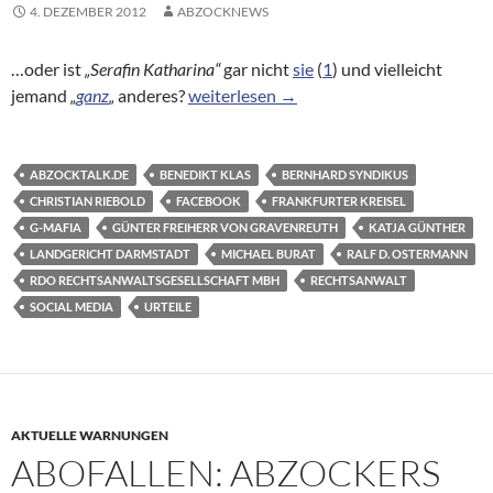
4. DEZEMBER 2012
ABZOCKNEWS
…oder ist
„Serafin Katharina“
gar nicht
sie
(
1
) und vielleicht
Katja Günther gefällt das…
jemand
„
ganz
„
anderes?
weiterlesen
→
ABZOCKTALK.DE
BENEDIKT KLAS
BERNHARD SYNDIKUS
CHRISTIAN RIEBOLD
FACEBOOK
FRANKFURTER KREISEL
G-MAFIA
GÜNTER FREIHERR VON GRAVENREUTH
KATJA GÜNTHER
LANDGERICHT DARMSTADT
MICHAEL BURAT
RALF D. OSTERMANN
RDO RECHTSANWALTSGESELLSCHAFT MBH
RECHTSANWALT
SOCIAL MEDIA
URTEILE
AKTUELLE WARNUNGEN
ABOFALLEN: ABZOCKERS