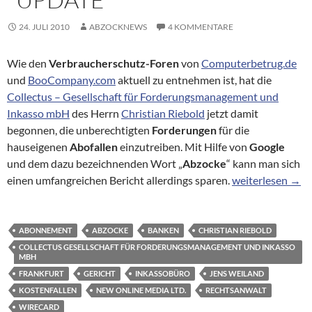
24. JULI 2010
ABZOCKNEWS
4 KOMMENTARE
Wie den
Verbraucherschutz-Foren
von
Computerbetrug.de
und
BooCompany.com
aktuell zu entnehmen ist, hat die
Collectus – Gesellschaft für Forderungsmanagement und
Inkasso mbH
des Herrn
Christian Riebold
jetzt damit
begonnen, die unberechtigten
Forderungen
für die
hauseigenen
Abofallen
einzutreiben. Mit Hilfe von
Google
und dem dazu bezeichnenden Wort „
Abzocke
“ kann man sich
Die Forderungen 
einen umfangreichen Bericht allerdings sparen.
weiterlesen
→
ABONNEMENT
ABZOCKE
BANKEN
CHRISTIAN RIEBOLD
COLLECTUS GESELLSCHAFT FÜR FORDERUNGSMANAGEMENT UND INKASSO
MBH
FRANKFURT
GERICHT
INKASSOBÜRO
JENS WEILAND
KOSTENFALLEN
NEW ONLINE MEDIA LTD.
RECHTSANWALT
WIRECARD