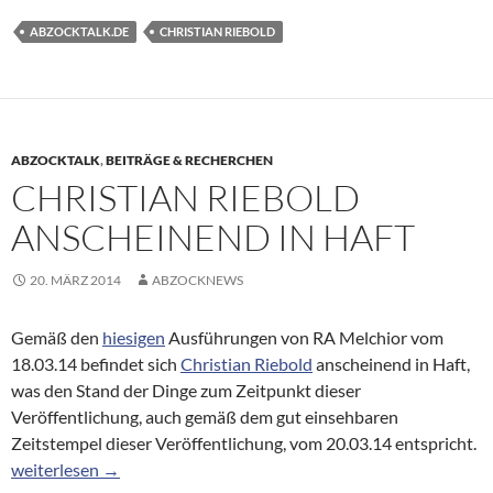
ABZOCKTALK.DE
CHRISTIAN RIEBOLD
ABZOCKTALK
,
BEITRÄGE & RECHERCHEN
CHRISTIAN RIEBOLD
ANSCHEINEND IN HAFT
20. MÄRZ 2014
ABZOCKNEWS
Gemäß den
hiesigen
Ausführungen von RA Melchior vom
18.03.14 befindet sich
Christian Riebold
anscheinend in Haft,
was den Stand der Dinge zum Zeitpunkt dieser
Veröffentlichung, auch gemäß dem gut einsehbaren
Zeitstempel dieser Veröffentlichung, vom 20.03.14 entspricht.
Christian Riebold anscheinend in Haft
weiterlesen
→