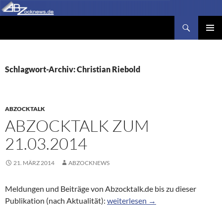
Zum
Inhalt
Suchen
Abzocknews.de
springen
PRIMÄR
MENÜ
Schlagwort-Archiv: Christian Riebold
ABZOCKTALK
ABZOCKTALK ZUM
21.03.2014
21. MÄRZ 2014
ABZOCKNEWS
Meldungen und Beiträge von Abzocktalk.de bis zu dieser
Abzocktalk zum 21.03.2014
Publikation (nach Aktualität):
weiterlesen
→