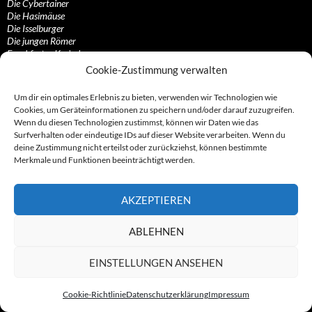
Die Cybertainer
Die Hasimäuse
Die Isselburger
Die jungen Römer
Frankfurter Kreisel
Gebrüder Schmidtlein
Cookie-Zustimmung verwalten
Hamburger Ableger
Kalletaler-Dreieck
Um dir ein optimales Erlebnis zu bieten, verwenden wir Technologien wie
Malaysischer-Ableger
Cookies, um Geräteinformationen zu speichern und/oder darauf zuzugreifen.
Mega-Firmennetz
Wenn du diesen Technologien zustimmst, können wir Daten wie das
Münchener Ableger
Surfverhalten oder eindeutige IDs auf dieser Website verarbeiten. Wenn du
Philipp Reisener
deine Zustimmung nicht erteilst oder zurückziehst, können bestimmte
Rumänischer Ableger
Merkmale und Funktionen beeinträchtigt werden.
Seychellen-Connection
Spam-Connection
Swiss-Connection
AKZEPTIEREN
Dienstleistungen, Helfer und Profiteure
ABLEHNEN
Anonymisierungsdienste, VPN- und Web-Proxy…
Anwaltliche Vertretungen, Kanzleien und Juristen
EINSTELLUNGEN ANSEHEN
Bezahlsysteme, Finanzdienstleister und…
Bürodienstleister, Firmengründer- und/oder…
Datenhändler, Adressbroker und zielgerichtetes…
Cookie-Richtlinie
Datenschutzerklärung
Impressum
Hosting, Routing, Provider, Domain-, Web- und…