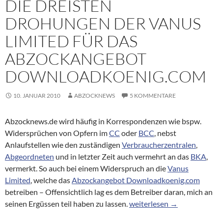
DIE DREISTEN
DROHUNGEN DER VANUS
LIMITED FÜR DAS
ABZOCKANGEBOT
DOWNLOADKOENIG.COM
10. JANUAR 2010
ABZOCKNEWS
5 KOMMENTARE
Abzocknews.de wird häufig in Korrespondenzen wie bspw.
Widersprüchen von Opfern im
CC
oder
BCC
, nebst
Anlaufstellen wie den zuständigen
Verbraucherzentralen
,
Abgeordneten
und in letzter Zeit auch vermehrt an das
BKA
,
vermerkt. So auch bei einem Widerspruch an die
Vanus
Limited
, welche das
Abzockangebot Downloadkoenig.com
betreiben – Offensichtlich lag es dem Betreiber daran, mich an
Die dreisten Drohungen d
seinen Ergüssen teil haben zu lassen.
weiterlesen
→