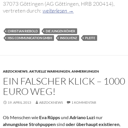
37073 Göttingen (AG Göttingen, HRB 200414),
Die HSG Communication GmbH von Christ
vertreten durch:
weiterlesen
→
CHRISTIAN RIEBOLD
DIE JUNGEN RÖMER
HSG COMMUNICATION GMBH
INSOLVENZ
PLEITE
ABZOCKNEWS
,
AKTUELLE WARNUNGEN
,
ANMERKUNGEN
EIN FALSCHER KLICK – 1000
EURO WEG!
19. APRIL 2013
ABZOCKNEWS
1 KOMMENTAR
Ob Menschen wie
Eva Rüpps
und
Adriano Luzi
nur
ahnungslose Strohpuppen
sind
oder überhaupt existieren
,