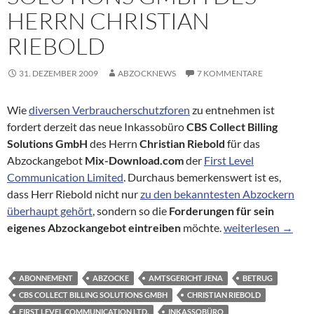
HERRN CHRISTIAN
RIEBOLD
31. DEZEMBER 2009
ABZOCKNEWS
7 KOMMENTARE
Wie
diversen Verbraucherschutzforen
zu entnehmen ist
fordert derzeit das neue Inkassobüro
CBS Collect Billing
Solutions GmbH
des Herrn
Christian Riebold
für das
Abzockangebot
Mix-Download.com
der
First Level
Communication Limited
. Durchaus bemerkenswert ist es,
dass Herr Riebold nicht nur
zu den bekanntesten Abzockern
überhaupt gehört
, sondern so die
Forderungen für sein
Warnungen vor For
eigenes Abzockangebot eintreiben
möchte.
weiterlesen
→
ABONNEMENT
ABZOCKE
AMTSGERICHT JENA
BETRUG
CBS COLLECT BILLING SOLUTIONS GMBH
CHRISTIAN RIEBOLD
FIRST LEVEL COMMUNICATION LTD.
INKASSOBÜRO