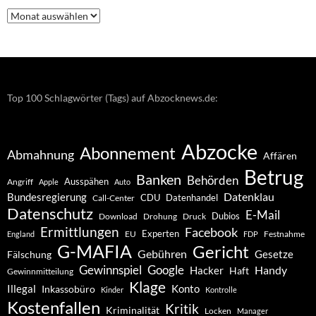
Nachrichten
–
Archiv
Top 100 Schlagwörter (Tags) auf Abzocknews.de:
Abzocke
Abonnement
Abmahnung
Affären
Betrug
Banken
Behörden
Ausspähen
Angriff
Apple
Auto
Datenklau
Bundesregierung
CDU
Datenhandel
Call-Center
Datenschutz
E-Mail
Dubios
Drohung
Download
Druck
Ermittlungen
Facebook
Experten
EU
Festnahme
England
FDP
G-MAFIA
Gericht
Gebühren
Gesetze
Fälschung
Gewinnspiel
Google
Handy
Hacker
Haft
Gewinnmitteilung
Klage
Konto
Illegal
Inkassobüro
Kinder
Kontrolle
Kostenfallen
Kritik
Kriminalität
Locken
Manager