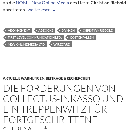
an die
NOM – New Online Media
des Herrn
Christian Riebold
First Level Communication Ltd. tritt Forderungen 
abgetreten.
weiterlesen
→
ABONNEMENT
ABZOCKE
BANKEN
CHRISTIAN RIEBOLD
FIRST LEVEL COMMUNICATION LTD.
KOSTENFALLEN
NEW ONLINE MEDIA LTD.
WIRECARD
AKTUELLE WARNUNGEN
,
BEITRÄGE & RECHERCHEN
DIE FORDERUNGEN VON
COLLECTUS-INKASSO UND
EIN TREPPENWITZ FÜR
FORTGESCHRITTENE
*UPDATE*