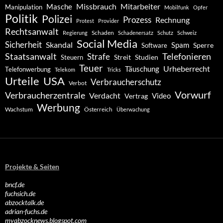
Missbrauch
Mitarbeiter
Masche
Manipulation
Mobilfunk
Opfer
Politik
Polizei
Prozess
Rechnung
Protest
Provider
Rechtsanwalt
Schaden
Regierung
Schadenersatz
Schutz
Schweiz
Social Media
Sicherheit
Skandal
Spam
Software
Sperre
Staatsanwalt
Telefonieren
Strafe
Studien
Steuern
Streit
Teuer
Urheberrecht
Täuschung
Telefonwerbung
Telekom
Tricks
Urteile
USA
Verbraucherschutz
Verbot
Vorwurf
Verbraucherzentrale
Verdacht
Video
Vertrag
Werbung
Wachstum
Österreich
Überwachung
Projekte & Seiten
bncf.de
fuchsich.de
abzocktalk.de
adrian-fuchs.de
myabzocknews.blogspot.com