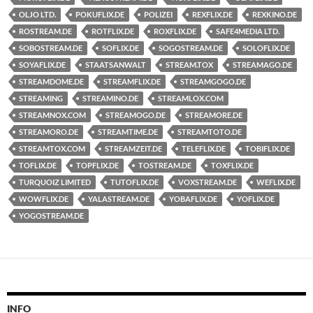
OLJO LTD.
POKUFLIX.DE
POLIZEI
REXFLIX.DE
REXKINO.DE
ROSTREAM.DE
ROTFLIX.DE
ROXFLIX.DE
SAFE4MEDIA LTD.
SOBOSTREAM.DE
SOFLIX.DE
SOGOSTREAM.DE
SOLOFLIX.DE
SOYAFLIX.DE
STAATSANWALT
STREAM.TOX
STREAMAGO.DE
STREAMDOME.DE
STREAMFLIX.DE
STREAMGOGO.DE
STREAMING
STREAMINO.DE
STREAMLOX.COM
STREAMNOX.COM
STREAMOGO.DE
STREAMORE.DE
STREAMORO.DE
STREAMTIME.DE
STREAMTOTO.DE
STREAMTOX.COM
STREAMZEIT.DE
TELEFLIX.DE
TOBIFLIX.DE
TOFLIX.DE
TOPFLIX.DE
TOSTREAM.DE
TOXFLIX.DE
TURQUOIZ LIMITED
TUTOFLIX.DE
VOXSTREAM.DE
WEFLIX.DE
WOWFLIX.DE
YALASTREAM.DE
YOBAFLIX.DE
YOFLIX.DE
YOGOSTREAM.DE
INFO