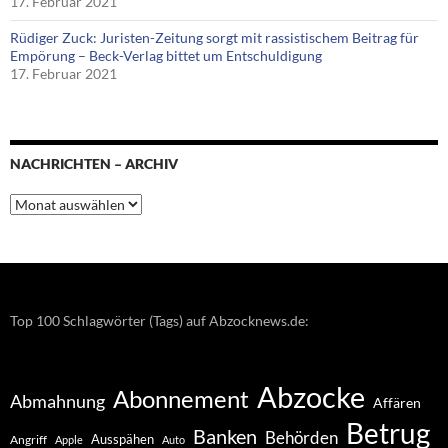
17. Februar 2021
Rüdiger Zuck: Juristen-Zeitung sorgt mit rassistischem Beitrag für
Empörung – Beck-Verlag bittet um Entschuldigung
17. Februar 2021
NACHRICHTEN – ARCHIV
Nachrichten
–
Archiv
Top 100 Schlagwörter (Tags) auf Abzocknews.de:
Abzocke
Abonnement
Abmahnung
Affären
Betrug
Banken
Behörden
Ausspähen
Angriff
Apple
Auto