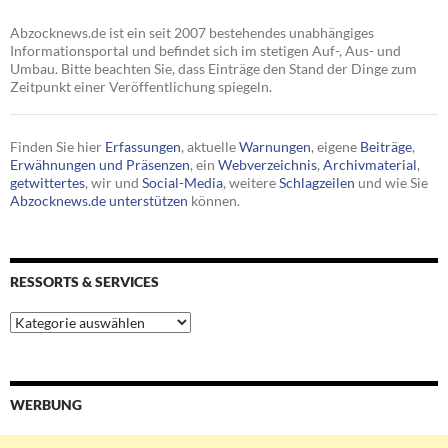
Abzocknews.de ist ein seit 2007 bestehendes unabhängiges
Informationsportal und befindet sich im stetigen Auf-, Aus- und
Umbau. Bitte beachten Sie, dass Einträge den Stand der Dinge zum
Zeitpunkt einer Veröffentlichung spiegeln.
Finden Sie hier
Erfassungen
, aktuelle
Warnungen
, eigene
Beiträge
,
Erwähnungen und Präsenzen
, ein
Webverzeichnis
,
Archivmaterial
,
getwittertes
, wir und
Social-Media
, weitere
Schlagzeilen
und wie Sie
Abzocknews.de unterstützen
können.
RESSORTS & SERVICES
Ressorts
&
Services
WERBUNG