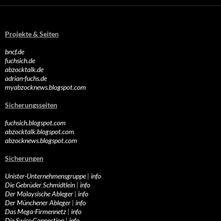
Projekte & Seiten
bncf.de
fuchsich.de
abzocktalk.de
adrian-fuchs.de
myabzocknews.blogspot.com
Sicherungsseiten
fuchsich.blogspot.com
abzocktalk.blogspot.com
abzocknews.blogspot.com
Sicherungen
Unister-Unternehmensgruppe
|
info
Die Gebrüder Schmidtlein
|
info
Der Malaysische Ableger
|
info
Der Münchener Ableger
|
info
Das Mega-Firmennetz
|
info
Die Swiss-Connection
|
info