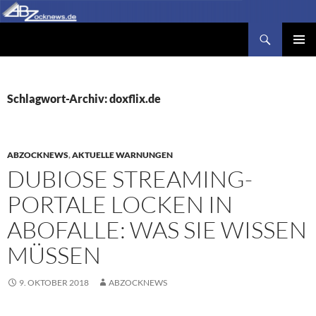
Zum
Inhalt
Suchen
Abzocknews.de
springen
PRIMÄR
MENÜ
Schlagwort-Archiv: doxflix.de
ABZOCKNEWS
,
AKTUELLE WARNUNGEN
DUBIOSE STREAMING-
PORTALE LOCKEN IN
ABOFALLE: WAS SIE WISSEN
MÜSSEN
9. OKTOBER 2018
ABZOCKNEWS