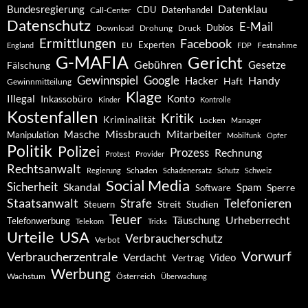
Datenklau
Bundesregierung
CDU
Datenhandel
Call-Center
Datenschutz
E-Mail
Dubios
Drohung
Download
Druck
Ermittlungen
Facebook
Experten
EU
Festnahme
England
FDP
G-MAFIA
Gericht
Gebühren
Gesetze
Fälschung
Gewinnspiel
Google
Handy
Hacker
Haft
Gewinnmitteilung
Klage
Konto
Illegal
Inkassobüro
Kinder
Kontrolle
Kostenfallen
Kritik
Kriminalität
Locken
Manager
Missbrauch
Mitarbeiter
Masche
Manipulation
Mobilfunk
Opfer
Politik
Polizei
Prozess
Rechnung
Protest
Provider
Rechtsanwalt
Schaden
Regierung
Schadenersatz
Schutz
Schweiz
Social Media
Sicherheit
Skandal
Spam
Software
Sperre
Staatsanwalt
Telefonieren
Strafe
Studien
Steuern
Streit
Teuer
Urheberrecht
Täuschung
Telefonwerbung
Telekom
Tricks
Urteile
USA
Verbraucherschutz
Verbot
Vorwurf
Verbraucherzentrale
Verdacht
Video
Vertrag
Werbung
Wachstum
Österreich
Überwachung