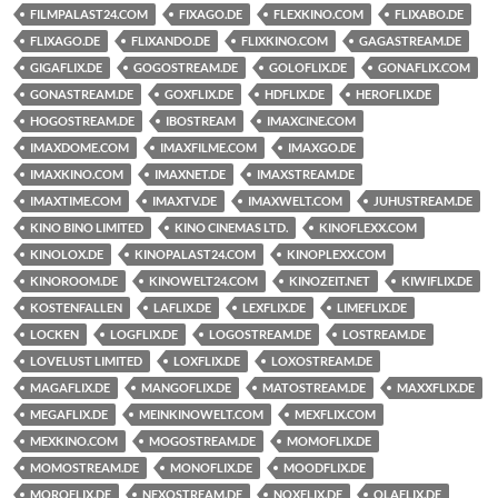
FILMPALAST24.COM
FIXAGO.DE
FLEXKINO.COM
FLIXABO.DE
FLIXAGO.DE
FLIXANDO.DE
FLIXKINO.COM
GAGASTREAM.DE
GIGAFLIX.DE
GOGOSTREAM.DE
GOLOFLIX.DE
GONAFLIX.COM
GONASTREAM.DE
GOXFLIX.DE
HDFLIX.DE
HEROFLIX.DE
HOGOSTREAM.DE
IBOSTREAM
IMAXCINE.COM
IMAXDOME.COM
IMAXFILME.COM
IMAXGO.DE
IMAXKINO.COM
IMAXNET.DE
IMAXSTREAM.DE
IMAXTIME.COM
IMAXTV.DE
IMAXWELT.COM
JUHUSTREAM.DE
KINO BINO LIMITED
KINO CINEMAS LTD.
KINOFLEXX.COM
KINOLOX.DE
KINOPALAST24.COM
KINOPLEXX.COM
KINOROOM.DE
KINOWELT24.COM
KINOZEIT.NET
KIWIFLIX.DE
KOSTENFALLEN
LAFLIX.DE
LEXFLIX.DE
LIMEFLIX.DE
LOCKEN
LOGFLIX.DE
LOGOSTREAM.DE
LOSTREAM.DE
LOVELUST LIMITED
LOXFLIX.DE
LOXOSTREAM.DE
MAGAFLIX.DE
MANGOFLIX.DE
MATOSTREAM.DE
MAXXFLIX.DE
MEGAFLIX.DE
MEINKINOWELT.COM
MEXFLIX.COM
MEXKINO.COM
MOGOSTREAM.DE
MOMOFLIX.DE
MOMOSTREAM.DE
MONOFLIX.DE
MOODFLIX.DE
MOROFLIX.DE
NEXOSTREAM.DE
NOXFLIX.DE
OLAFLIX.DE