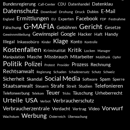
Datenklau
Bundesregierung
CDU
Datenhandel
Call-Center
Datenschutz
E-Mail
Dubios
Drohung
Download
Druck
Ermittlungen
Facebook
Experten
EU
Festnahme
England
FDP
G-MAFIA
Gericht
Gebühren
Gesetze
Fälschung
Gewinnspiel
Google
Handy
Hacker
Haft
Gewinnmitteilung
Klage
Konto
Illegal
Inkassobüro
Kinder
Kontrolle
Kostenfallen
Kritik
Kriminalität
Locken
Manager
Missbrauch
Mitarbeiter
Masche
Manipulation
Mobilfunk
Opfer
Politik
Polizei
Prozess
Rechnung
Protest
Provider
Rechtsanwalt
Schaden
Regierung
Schadenersatz
Schutz
Schweiz
Social Media
Sicherheit
Skandal
Spam
Software
Sperre
Staatsanwalt
Telefonieren
Strafe
Studien
Steuern
Streit
Teuer
Urheberrecht
Täuschung
Telefonwerbung
Telekom
Tricks
Urteile
USA
Verbraucherschutz
Verbot
Vorwurf
Verbraucherzentrale
Verdacht
Video
Vertrag
Werbung
Wachstum
Österreich
Überwachung