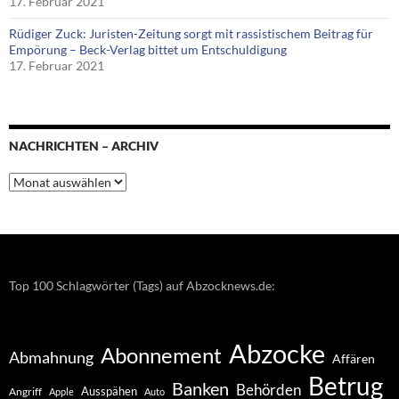
17. Februar 2021
Rüdiger Zuck: Juristen-Zeitung sorgt mit rassistischem Beitrag für
Empörung – Beck-Verlag bittet um Entschuldigung
17. Februar 2021
NACHRICHTEN – ARCHIV
Nachrichten
–
Archiv
Top 100 Schlagwörter (Tags) auf Abzocknews.de:
Abzocke
Abonnement
Abmahnung
Affären
Betrug
Banken
Behörden
Ausspähen
Angriff
Apple
Auto