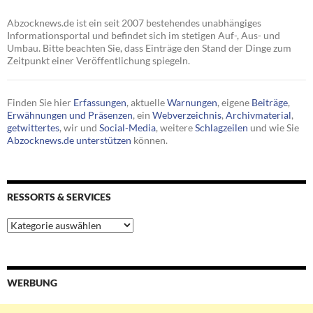
Abzocknews.de ist ein seit 2007 bestehendes unabhängiges
Informationsportal und befindet sich im stetigen Auf-, Aus- und
Umbau. Bitte beachten Sie, dass Einträge den Stand der Dinge zum
Zeitpunkt einer Veröffentlichung spiegeln.
Finden Sie hier
Erfassungen
, aktuelle
Warnungen
, eigene
Beiträge
,
Erwähnungen und Präsenzen
, ein
Webverzeichnis
,
Archivmaterial
,
getwittertes
, wir und
Social-Media
, weitere
Schlagzeilen
und wie Sie
Abzocknews.de unterstützen
können.
RESSORTS & SERVICES
Ressorts
&
Services
WERBUNG