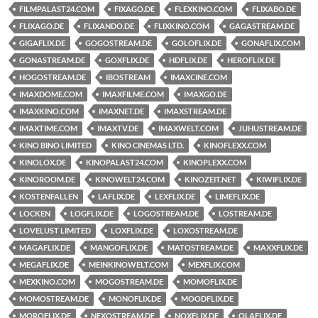
FILMPALAST24.COM
FIXAGO.DE
FLEXKINO.COM
FLIXABO.DE
FLIXAGO.DE
FLIXANDO.DE
FLIXKINO.COM
GAGASTREAM.DE
GIGAFLIX.DE
GOGOSTREAM.DE
GOLOFLIX.DE
GONAFLIX.COM
GONASTREAM.DE
GOXFLIX.DE
HDFLIX.DE
HEROFLIX.DE
HOGOSTREAM.DE
IBOSTREAM
IMAXCINE.COM
IMAXDOME.COM
IMAXFILME.COM
IMAXGO.DE
IMAXKINO.COM
IMAXNET.DE
IMAXSTREAM.DE
IMAXTIME.COM
IMAXTV.DE
IMAXWELT.COM
JUHUSTREAM.DE
KINO BINO LIMITED
KINO CINEMAS LTD.
KINOFLEXX.COM
KINOLOX.DE
KINOPALAST24.COM
KINOPLEXX.COM
KINOROOM.DE
KINOWELT24.COM
KINOZEIT.NET
KIWIFLIX.DE
KOSTENFALLEN
LAFLIX.DE
LEXFLIX.DE
LIMEFLIX.DE
LOCKEN
LOGFLIX.DE
LOGOSTREAM.DE
LOSTREAM.DE
LOVELUST LIMITED
LOXFLIX.DE
LOXOSTREAM.DE
MAGAFLIX.DE
MANGOFLIX.DE
MATOSTREAM.DE
MAXXFLIX.DE
MEGAFLIX.DE
MEINKINOWELT.COM
MEXFLIX.COM
MEXKINO.COM
MOGOSTREAM.DE
MOMOFLIX.DE
MOMOSTREAM.DE
MONOFLIX.DE
MOODFLIX.DE
MOROFLIX.DE
NEXOSTREAM.DE
NOXFLIX.DE
OLAFLIX.DE