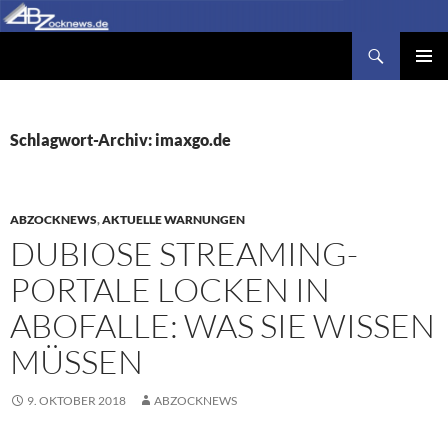
Zum
Inhalt
Suchen
Abzocknews.de
springen
PRIMÄR
MENÜ
Schlagwort-Archiv: imaxgo.de
ABZOCKNEWS
,
AKTUELLE WARNUNGEN
DUBIOSE STREAMING-
PORTALE LOCKEN IN
ABOFALLE: WAS SIE WISSEN
MÜSSEN
9. OKTOBER 2018
ABZOCKNEWS