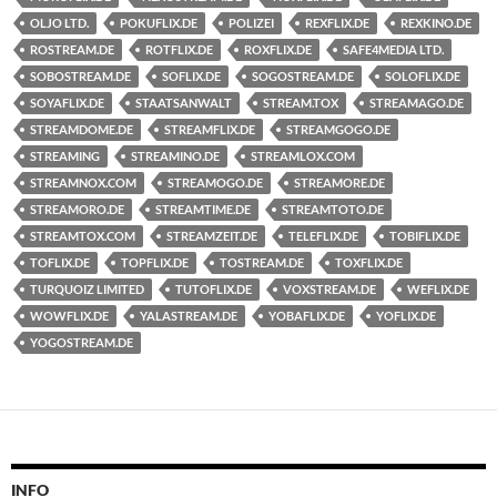
OLJO LTD.
POKUFLIX.DE
POLIZEI
REXFLIX.DE
REXKINO.DE
ROSTREAM.DE
ROTFLIX.DE
ROXFLIX.DE
SAFE4MEDIA LTD.
SOBOSTREAM.DE
SOFLIX.DE
SOGOSTREAM.DE
SOLOFLIX.DE
SOYAFLIX.DE
STAATSANWALT
STREAM.TOX
STREAMAGO.DE
STREAMDOME.DE
STREAMFLIX.DE
STREAMGOGO.DE
STREAMING
STREAMINO.DE
STREAMLOX.COM
STREAMNOX.COM
STREAMOGO.DE
STREAMORE.DE
STREAMORO.DE
STREAMTIME.DE
STREAMTOTO.DE
STREAMTOX.COM
STREAMZEIT.DE
TELEFLIX.DE
TOBIFLIX.DE
TOFLIX.DE
TOPFLIX.DE
TOSTREAM.DE
TOXFLIX.DE
TURQUOIZ LIMITED
TUTOFLIX.DE
VOXSTREAM.DE
WEFLIX.DE
WOWFLIX.DE
YALASTREAM.DE
YOBAFLIX.DE
YOFLIX.DE
YOGOSTREAM.DE
INFO