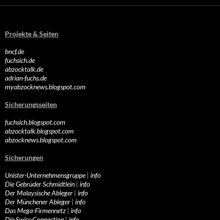
Projekte & Seiten
bncf.de
fuchsich.de
abzocktalk.de
adrian-fuchs.de
myabzocknews.blogspot.com
Sicherungsseiten
fuchsich.blogspot.com
abzocktalk.blogspot.com
abzocknews.blogspot.com
Sicherungen
Unister-Unternehmensgruppe
|
info
Die Gebrüder Schmidtlein
|
info
Der Malaysische Ableger
|
info
Der Münchener Ableger
|
info
Das Mega-Firmennetz
|
info
Die Swiss-Connection
|
info