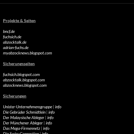
Projekte & Seiten
bncf.de
fuchsich.de
abzocktalk.de
adrian-fuchs.de
myabzocknews.blogspot.com
Sicherungsseiten
fuchsich.blogspot.com
abzocktalk.blogspot.com
abzocknews.blogspot.com
Sicherungen
Unister-Unternehmensgruppe
|
info
Die Gebrüder Schmidtlein
|
info
Der Malaysische Ableger
|
info
Der Münchener Ableger
|
info
Das Mega-Firmennetz
|
info
Die Swiss-Connection
|
info