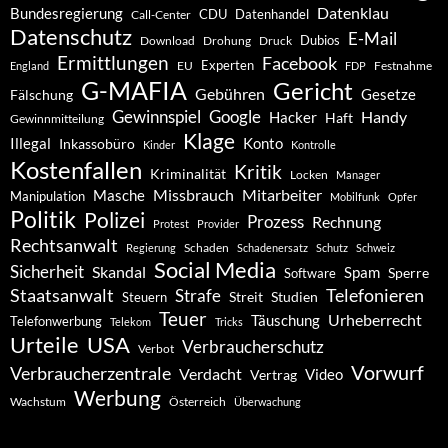
Datenklau
Bundesregierung
CDU
Datenhandel
Call-Center
Datenschutz
E-Mail
Dubios
Drohung
Download
Druck
Ermittlungen
Facebook
Experten
EU
Festnahme
England
FDP
G-MAFIA
Gericht
Gebühren
Gesetze
Fälschung
Gewinnspiel
Google
Handy
Hacker
Haft
Gewinnmitteilung
Klage
Konto
Illegal
Inkassobüro
Kinder
Kontrolle
Kostenfallen
Kritik
Kriminalität
Locken
Manager
Missbrauch
Mitarbeiter
Masche
Manipulation
Mobilfunk
Opfer
Politik
Polizei
Prozess
Rechnung
Protest
Provider
Rechtsanwalt
Schaden
Regierung
Schadenersatz
Schutz
Schweiz
Social Media
Sicherheit
Skandal
Spam
Software
Sperre
Staatsanwalt
Telefonieren
Strafe
Studien
Steuern
Streit
Teuer
Urheberrecht
Täuschung
Telefonwerbung
Telekom
Tricks
Urteile
USA
Verbraucherschutz
Verbot
Vorwurf
Verbraucherzentrale
Verdacht
Video
Vertrag
Werbung
Wachstum
Österreich
Überwachung