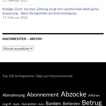
17. Februar 2021
Rüdiger Zuck: Juristen-Zeitung sorgt mit rassistischem Beitrag für
Empörung – Beck-Verlag bittet um Entschuldigung
17. Februar 2021
NACHRICHTEN – ARCHIV
Nachrichten
–
Archiv
Top 100 Schlagwörter (Tags) auf Abzocknews.de:
Abzocke
Abonnement
Abmahnung
Affären
Betrug
Banken
Behörden
Ausspähen
Angriff
Apple
Auto