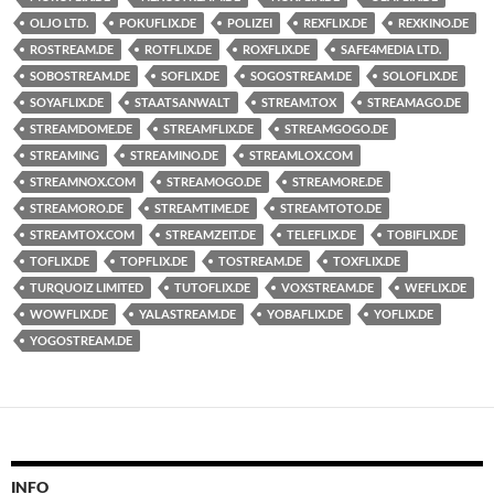
OLJO LTD.
POKUFLIX.DE
POLIZEI
REXFLIX.DE
REXKINO.DE
ROSTREAM.DE
ROTFLIX.DE
ROXFLIX.DE
SAFE4MEDIA LTD.
SOBOSTREAM.DE
SOFLIX.DE
SOGOSTREAM.DE
SOLOFLIX.DE
SOYAFLIX.DE
STAATSANWALT
STREAM.TOX
STREAMAGO.DE
STREAMDOME.DE
STREAMFLIX.DE
STREAMGOGO.DE
STREAMING
STREAMINO.DE
STREAMLOX.COM
STREAMNOX.COM
STREAMOGO.DE
STREAMORE.DE
STREAMORO.DE
STREAMTIME.DE
STREAMTOTO.DE
STREAMTOX.COM
STREAMZEIT.DE
TELEFLIX.DE
TOBIFLIX.DE
TOFLIX.DE
TOPFLIX.DE
TOSTREAM.DE
TOXFLIX.DE
TURQUOIZ LIMITED
TUTOFLIX.DE
VOXSTREAM.DE
WEFLIX.DE
WOWFLIX.DE
YALASTREAM.DE
YOBAFLIX.DE
YOFLIX.DE
YOGOSTREAM.DE
INFO