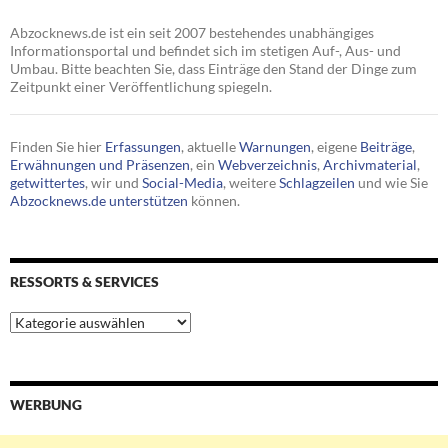
Abzocknews.de ist ein seit 2007 bestehendes unabhängiges
Informationsportal und befindet sich im stetigen Auf-, Aus- und
Umbau. Bitte beachten Sie, dass Einträge den Stand der Dinge zum
Zeitpunkt einer Veröffentlichung spiegeln.
Finden Sie hier
Erfassungen
, aktuelle
Warnungen
, eigene
Beiträge
,
Erwähnungen und Präsenzen
, ein
Webverzeichnis
,
Archivmaterial
,
getwittertes
, wir und
Social-Media
, weitere
Schlagzeilen
und wie Sie
Abzocknews.de unterstützen
können.
RESSORTS & SERVICES
Ressorts
&
Services
WERBUNG