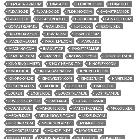
FILMPALAST24.COM
FIXAGO.DE
FLEXKINO.COM
FLIXABO.DE
FLIXAGO.DE
FLIXANDO.DE
FLIXKINO.COM
GAGASTREAM.DE
GIGAFLIX.DE
GOGOSTREAM.DE
GOLOFLIX.DE
GONAFLIX.COM
GONASTREAM.DE
GOXFLIX.DE
HDFLIX.DE
HEROFLIX.DE
HOGOSTREAM.DE
IBOSTREAM
IMAXCINE.COM
IMAXDOME.COM
IMAXFILME.COM
IMAXGO.DE
IMAXKINO.COM
IMAXNET.DE
IMAXSTREAM.DE
IMAXTIME.COM
IMAXTV.DE
IMAXWELT.COM
JUHUSTREAM.DE
KINO BINO LIMITED
KINO CINEMAS LTD.
KINOFLEXX.COM
KINOLOX.DE
KINOPALAST24.COM
KINOPLEXX.COM
KINOROOM.DE
KINOWELT24.COM
KINOZEIT.NET
KIWIFLIX.DE
KOSTENFALLEN
LAFLIX.DE
LEXFLIX.DE
LIMEFLIX.DE
LOCKEN
LOGFLIX.DE
LOGOSTREAM.DE
LOSTREAM.DE
LOVELUST LIMITED
LOXFLIX.DE
LOXOSTREAM.DE
MAGAFLIX.DE
MANGOFLIX.DE
MATOSTREAM.DE
MAXXFLIX.DE
MEGAFLIX.DE
MEINKINOWELT.COM
MEXFLIX.COM
MEXKINO.COM
MOGOSTREAM.DE
MOMOFLIX.DE
MOMOSTREAM.DE
MONOFLIX.DE
MOODFLIX.DE
MOROFLIX.DE
NEXOSTREAM.DE
NOXFLIX.DE
OLAFLIX.DE