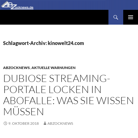
Zum
Inhalt
Suchen
Abzocknews.de
springen
PRIMÄR
MENÜ
Schlagwort-Archiv: kinowelt24.com
ABZOCKNEWS
,
AKTUELLE WARNUNGEN
DUBIOSE STREAMING-
PORTALE LOCKEN IN
ABOFALLE: WAS SIE WISSEN
MÜSSEN
9. OKTOBER 2018
ABZOCKNEWS