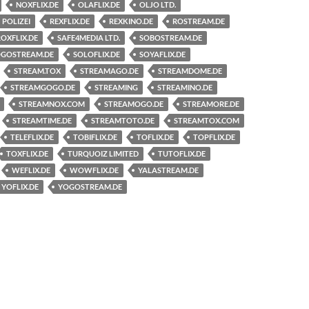
NOXFLIX.DE
OLAFLIX.DE
OLJO LTD.
POLIZEI
REXFLIX.DE
REXKINO.DE
ROSTREAM.DE
ROXFLIX.DE
SAFE4MEDIA LTD.
SOBOSTREAM.DE
OGOSTREAM.DE
SOLOFLIX.DE
SOYAFLIX.DE
STREAM.TOX
STREAMAGO.DE
STREAMDOME.DE
STREAMGOGO.DE
STREAMING
STREAMINO.DE
STREAMNOX.COM
STREAMOGO.DE
STREAMORE.DE
STREAMTIME.DE
STREAMTOTO.DE
STREAMTOX.COM
TELEFLIX.DE
TOBIFLIX.DE
TOFLIX.DE
TOPFLIX.DE
TOXFLIX.DE
TURQUOIZ LIMITED
TUTOFLIX.DE
WEFLIX.DE
WOWFLIX.DE
YALASTREAM.DE
YOFLIX.DE
YOGOSTREAM.DE