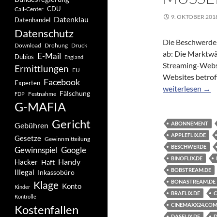
CDU
Call-Center
9. OKTOBER 201
Datenklau
Datenhandel
Datenschutz
Die Beschwerde
Drohung
Download
Druck
ab: Die Marktwä
E-Mail
Dubios
England
Streaming-Webse
Ermittlungen
EU
Websites betroff
Facebook
Experten
Dubiose Streami
weiterlesen
→
Fälschung
Festnahme
FDP
G-MAFIA
Gericht
ABONNEMENT
Gebühren
APPLEFLIX.DE
Gesetze
Gewinnmitteilung
BESCHWERDE
Gewinnspiel
Google
BINOFLIX.DE
Handy
Hacker
Haft
BOBSTREAM.DE
Illegal
Inkassobüro
BONASTREAM.DE
Klage
Konto
Kinder
BRAFLIX.DE
C
Kontrolle
CINEMAXX24.CO
Kostenfallen
DASFLIX.DE
D