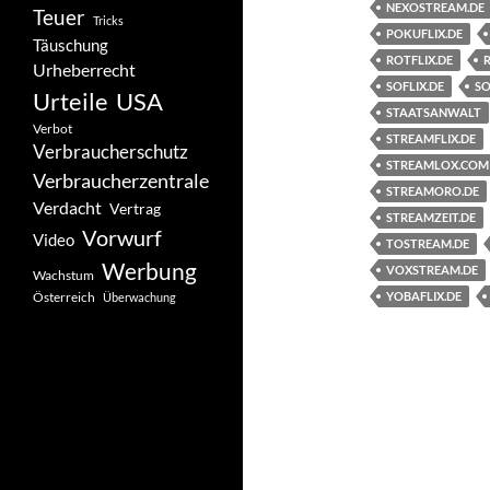
NEXOSTREAM.DE
Teuer
Tricks
POKUFLIX.DE
Täuschung
ROTFLIX.DE
Urheberrecht
SOFLIX.DE
S
Urteile
USA
STAATSANWALT
Verbot
STREAMFLIX.DE
Verbraucherschutz
STREAMLOX.COM
Verbraucherzentrale
STREAMORO.DE
Verdacht
Vertrag
STREAMZEIT.DE
Vorwurf
Video
TOSTREAM.DE
Werbung
VOXSTREAM.DE
Wachstum
Österreich
YOBAFLIX.DE
Überwachung