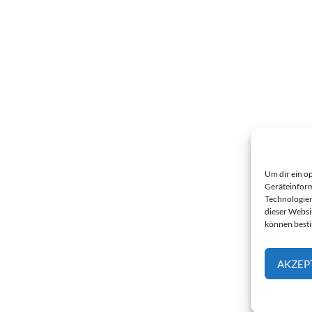
Um dir ein o
Geräteinform
Technologien
dieser Websi
können best
AKZEP