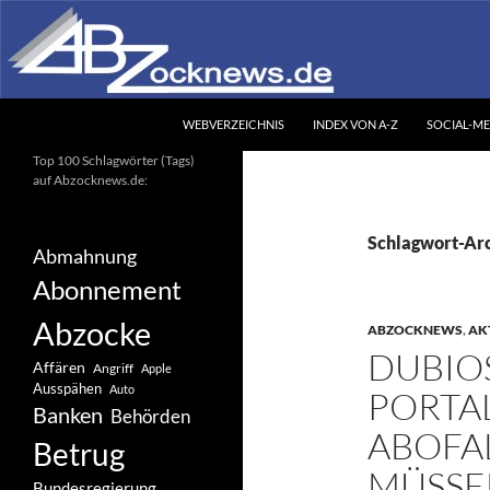
Zum
Inhalt
springen
Suchen
Abzocknews.de
WEBVERZEICHNIS
INDEX VON A-Z
SOCIAL-ME
Ihr unabhängiges
Top 100 Schlagwörter (Tags)
Informationsportal
auf Abzocknews.de:
Schlagwort-Arch
Abmahnung
Abonnement
Abzocke
ABZOCKNEWS
,
AK
DUBIO
Affären
Angriff
Apple
Ausspähen
Auto
PORTA
Banken
Behörden
ABOFAL
Betrug
MÜSSE
Bundesregierung