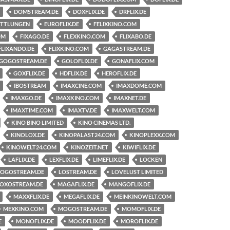
DOMSTREAM.DE
DOXFLIX.DE
DRFLIX.DE
ITTLUNGEN
EUROFLIX.DE
FELIXKINO.COM
OM
FIXAGO.DE
FLEXKINO.COM
FLIXABO.DE
FLIXANDO.DE
FLIXKINO.COM
GAGASTREAM.DE
GOGOSTREAM.DE
GOLOFLIX.DE
GONAFLIX.COM
GOXFLIX.DE
HDFLIX.DE
HEROFLIX.DE
IBOSTREAM
IMAXCINE.COM
IMAXDOME.COM
IMAXGO.DE
IMAXKINO.COM
IMAXNET.DE
IMAXTIME.COM
IMAXTV.DE
IMAXWELT.COM
KINO BINO LIMITED
KINO CINEMAS LTD.
KINOLOX.DE
KINOPALAST24.COM
KINOPLEXX.COM
KINOWELT24.COM
KINOZEIT.NET
KIWIFLIX.DE
LAFLIX.DE
LEXFLIX.DE
LIMEFLIX.DE
LOCKEN
LOGOSTREAM.DE
LOSTREAM.DE
LOVELUST LIMITED
OXOSTREAM.DE
MAGAFLIX.DE
MANGOFLIX.DE
MAXXFLIX.DE
MEGAFLIX.DE
MEINKINOWELT.COM
MEXKINO.COM
MOGOSTREAM.DE
MOMOFLIX.DE
E
MONOFLIX.DE
MOODFLIX.DE
MOROFLIX.DE