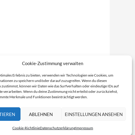
Cookie-Zustimmung verwalten
ptimales Erlebnis zu bieten, verwenden wir Technologien wie Cookies, um
ationen zu speichern und/oder darauf zuzugreifen. Wenn du diesen
 zustimmst, können wir Daten wie das Surfverhalten oder eindeutige IDs auf
te verarbeiten. Wenn du deine Zustimmung nicht erteilst oder zurückziehst,
immte Merkmale und Funktionen beeinträchtigt werden.
TIEREN
ABLEHNEN
EINSTELLUNGEN ANSEHEN
Cookie-Richtlinie
Datenschutzerklärung
Impressum