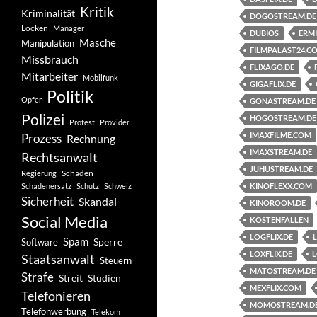
Kritik
Kriminalität
DOGOSTREAM.DE
Locken
Manager
DUBIOS
ERM
Masche
Manipulation
FILMPALAST24.C
Missbrauch
FLIXAGO.DE
Mitarbeiter
Mobilfunk
GIGAFLIX.DE
Politik
Opfer
GONASTREAM.DE
Polizei
HOGOSTREAM.DE
Protest
Provider
IMAXFILME.COM
Prozess
Rechnung
IMAXSTREAM.DE
Rechtsanwalt
JUHUSTREAM.DE
Schaden
Regierung
Schadenersatz
Schutz
Schweiz
KINOFLEXX.COM
Sicherheit
Skandal
KINOROOM.DE
Social Media
KOSTENFALLEN
LOGFLIX.DE
Spam
Software
Sperre
LOXFLIX.DE
L
Staatsanwalt
Steuern
MATOSTREAM.DE
Strafe
Studien
Streit
MEXFLIX.COM
Telefonieren
MOMOSTREAM.D
Telefonwerbung
Telekom