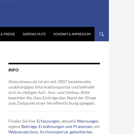
 & PRESSE
DATENSCHUTZ
KONTAKT & IMPRESSUM
INFO
Abzocknews.de ist ein seit 2007 bestehendes
unabhängiges Informationsportal und befindet
sich im stetigen Auf-, Aus- und Umbau. Bitte
beachten Sie, dass Einträge den Stand der Dinge
zum Zeitpunkt einer Veröffentlichung spiegeln.
Finden Sie hier
Erfassungen
, aktuelle
Warnungen
,
eigene
Beiträge
,
Erwähnungen und Präsenzen
, ein
Webverzeichnis
,
Archivmaterial
,
getwittertes
,