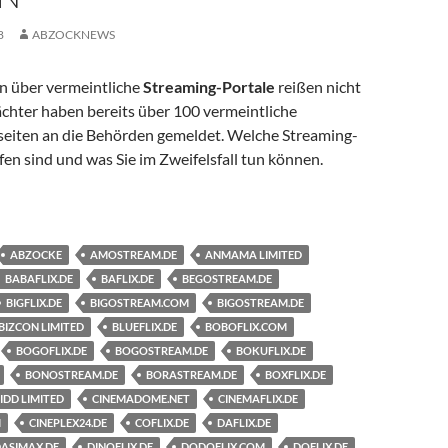
8
ABZOCKNEWS
n über vermeintliche
Streaming-Portale
reißen nicht
chter haben bereits über 100 vermeintliche
iten an die Behörden gemeldet. Welche Streaming-
en sind und was Sie im Zweifelsfall tun können.
ng-Portale locken in Abofalle: Was Sie wissen müssen
ABZOCKE
AMOSTREAM.DE
ANMAMA LIMITED
BABAFLIX.DE
BAFLIX.DE
BEGOSTREAM.DE
BIGFLIX.DE
BIGOSTREAM.COM
BIGOSTREAM.DE
BIZCON LIMITED
BLUEFLIX.DE
BOBOFLIX.COM
BOGOFLIX.DE
BOGOSTREAM.DE
BOKUFLIX.DE
BONOSTREAM.DE
BORASTREAM.DE
BOXFLIX.DE
IDD LIMITED
CINEMADOME.NET
CINEMAFLIX.DE
M
CINEPLEX24.DE
COFLIX.DE
DAFLIX.DE
ASIMAX.DE
DINOFLIX.DE
DODOFLIX.COM
DOFLIX.DE