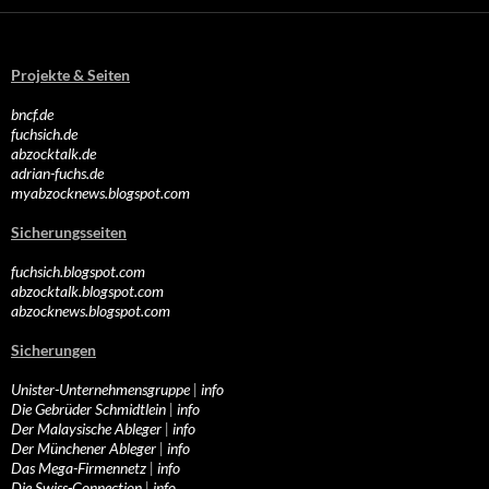
Projekte & Seiten
bncf.de
fuchsich.de
abzocktalk.de
adrian-fuchs.de
myabzocknews.blogspot.com
Sicherungsseiten
fuchsich.blogspot.com
abzocktalk.blogspot.com
abzocknews.blogspot.com
Sicherungen
Unister-Unternehmensgruppe
|
info
Die Gebrüder Schmidtlein
|
info
Der Malaysische Ableger
|
info
Der Münchener Ableger
|
info
Das Mega-Firmennetz
|
info
Die Swiss-Connection
|
info