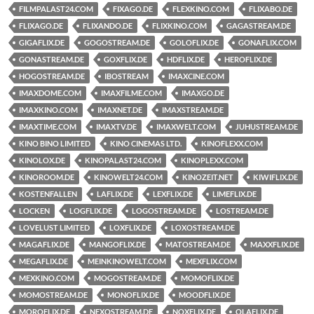
FILMPALAST24.COM
FIXAGO.DE
FLEXKINO.COM
FLIXABO.DE
FLIXAGO.DE
FLIXANDO.DE
FLIXKINO.COM
GAGASTREAM.DE
GIGAFLIX.DE
GOGOSTREAM.DE
GOLOFLIX.DE
GONAFLIX.COM
GONASTREAM.DE
GOXFLIX.DE
HDFLIX.DE
HEROFLIX.DE
HOGOSTREAM.DE
IBOSTREAM
IMAXCINE.COM
IMAXDOME.COM
IMAXFILME.COM
IMAXGO.DE
IMAXKINO.COM
IMAXNET.DE
IMAXSTREAM.DE
IMAXTIME.COM
IMAXTV.DE
IMAXWELT.COM
JUHUSTREAM.DE
KINO BINO LIMITED
KINO CINEMAS LTD.
KINOFLEXX.COM
KINOLOX.DE
KINOPALAST24.COM
KINOPLEXX.COM
KINOROOM.DE
KINOWELT24.COM
KINOZEIT.NET
KIWIFLIX.DE
KOSTENFALLEN
LAFLIX.DE
LEXFLIX.DE
LIMEFLIX.DE
LOCKEN
LOGFLIX.DE
LOGOSTREAM.DE
LOSTREAM.DE
LOVELUST LIMITED
LOXFLIX.DE
LOXOSTREAM.DE
MAGAFLIX.DE
MANGOFLIX.DE
MATOSTREAM.DE
MAXXFLIX.DE
MEGAFLIX.DE
MEINKINOWELT.COM
MEXFLIX.COM
MEXKINO.COM
MOGOSTREAM.DE
MOMOFLIX.DE
MOMOSTREAM.DE
MONOFLIX.DE
MOODFLIX.DE
MOROFLIX.DE
NEXOSTREAM.DE
NOXFLIX.DE
OLAFLIX.DE