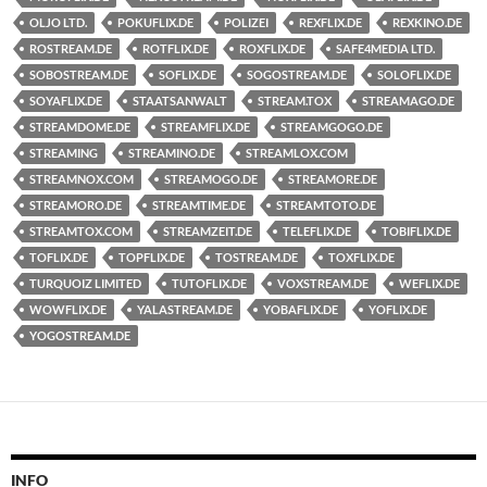
OLJO LTD.
POKUFLIX.DE
POLIZEI
REXFLIX.DE
REXKINO.DE
ROSTREAM.DE
ROTFLIX.DE
ROXFLIX.DE
SAFE4MEDIA LTD.
SOBOSTREAM.DE
SOFLIX.DE
SOGOSTREAM.DE
SOLOFLIX.DE
SOYAFLIX.DE
STAATSANWALT
STREAM.TOX
STREAMAGO.DE
STREAMDOME.DE
STREAMFLIX.DE
STREAMGOGO.DE
STREAMING
STREAMINO.DE
STREAMLOX.COM
STREAMNOX.COM
STREAMOGO.DE
STREAMORE.DE
STREAMORO.DE
STREAMTIME.DE
STREAMTOTO.DE
STREAMTOX.COM
STREAMZEIT.DE
TELEFLIX.DE
TOBIFLIX.DE
TOFLIX.DE
TOPFLIX.DE
TOSTREAM.DE
TOXFLIX.DE
TURQUOIZ LIMITED
TUTOFLIX.DE
VOXSTREAM.DE
WEFLIX.DE
WOWFLIX.DE
YALASTREAM.DE
YOBAFLIX.DE
YOFLIX.DE
YOGOSTREAM.DE
INFO