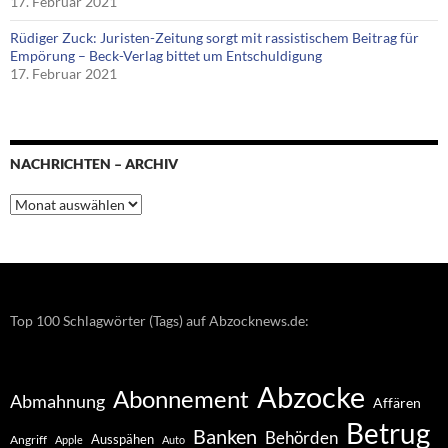
17. Februar 2021
Rüdiger Zuck: Juristen-Zeitung sorgt mit rassistischem Beitrag für
Empörung – Beck-Verlag bittet um Entschuldigung
17. Februar 2021
NACHRICHTEN – ARCHIV
Nachrichten
–
Archiv
Top 100 Schlagwörter (Tags) auf Abzocknews.de:
Abzocke
Abonnement
Abmahnung
Affären
Betrug
Banken
Behörden
Ausspähen
Angriff
Apple
Auto