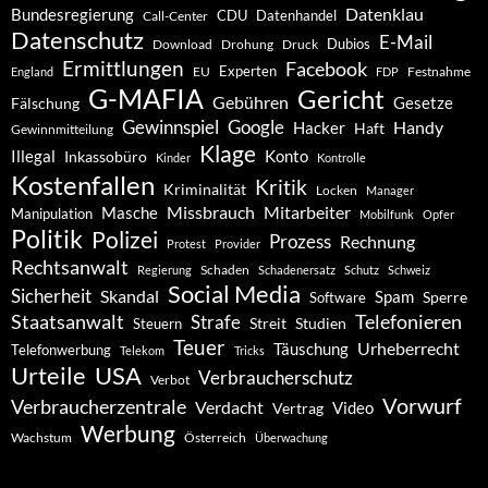
Datenklau
Bundesregierung
CDU
Datenhandel
Call-Center
Datenschutz
E-Mail
Dubios
Drohung
Download
Druck
Ermittlungen
Facebook
Experten
EU
Festnahme
England
FDP
G-MAFIA
Gericht
Gebühren
Gesetze
Fälschung
Gewinnspiel
Google
Handy
Hacker
Haft
Gewinnmitteilung
Klage
Konto
Illegal
Inkassobüro
Kinder
Kontrolle
Kostenfallen
Kritik
Kriminalität
Locken
Manager
Missbrauch
Mitarbeiter
Masche
Manipulation
Mobilfunk
Opfer
Politik
Polizei
Prozess
Rechnung
Protest
Provider
Rechtsanwalt
Schaden
Regierung
Schadenersatz
Schutz
Schweiz
Social Media
Sicherheit
Skandal
Spam
Software
Sperre
Staatsanwalt
Telefonieren
Strafe
Studien
Steuern
Streit
Teuer
Urheberrecht
Täuschung
Telefonwerbung
Telekom
Tricks
Urteile
USA
Verbraucherschutz
Verbot
Vorwurf
Verbraucherzentrale
Verdacht
Video
Vertrag
Werbung
Wachstum
Österreich
Überwachung