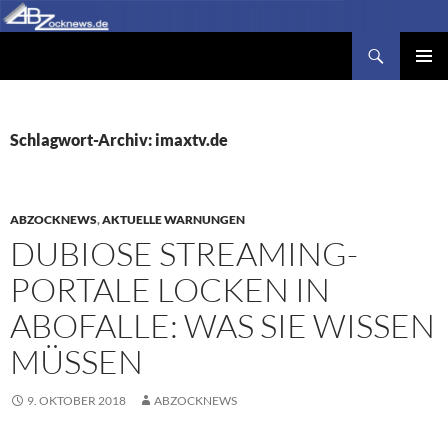
Zum
Inhalt
Suchen
Abzocknews.de
springen
PRIMÄR
MENÜ
Schlagwort-Archiv: imaxtv.de
ABZOCKNEWS
,
AKTUELLE WARNUNGEN
DUBIOSE STREAMING-
PORTALE LOCKEN IN
ABOFALLE: WAS SIE WISSEN
MÜSSEN
9. OKTOBER 2018
ABZOCKNEWS