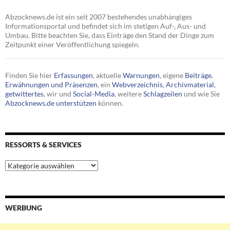
Abzocknews.de ist ein seit 2007 bestehendes unabhängiges
Informationsportal und befindet sich im stetigen Auf-, Aus- und
Umbau. Bitte beachten Sie, dass Einträge den Stand der Dinge zum
Zeitpunkt einer Veröffentlichung spiegeln.
Finden Sie hier
Erfassungen
, aktuelle
Warnungen
, eigene
Beiträge
,
Erwähnungen und Präsenzen
, ein
Webverzeichnis
,
Archivmaterial
,
getwittertes
, wir und
Social-Media
, weitere
Schlagzeilen
und wie Sie
Abzocknews.de unterstützen
können.
RESSORTS & SERVICES
Ressorts
&
Services
WERBUNG