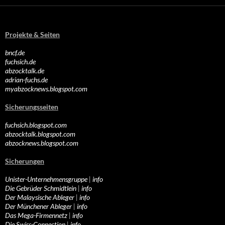
Projekte & Seiten
bncf.de
fuchsich.de
abzocktalk.de
adrian-fuchs.de
myabzocknews.blogspot.com
Sicherungsseiten
fuchsich.blogspot.com
abzocktalk.blogspot.com
abzocknews.blogspot.com
Sicherungen
Unister-Unternehmensgruppe
|
info
Die Gebrüder Schmidtlein
|
info
Der Malaysische Ableger
|
info
Der Münchener Ableger
|
info
Das Mega-Firmennetz
|
info
Die Swiss-Connection
|
info