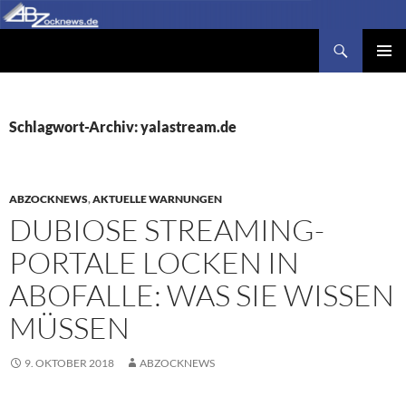
Zum
Inhalt
Suchen
Abzocknews.de
springen
PRIMÄR
MENÜ
Schlagwort-Archiv: yalastream.de
ABZOCKNEWS
,
AKTUELLE WARNUNGEN
DUBIOSE STREAMING-
PORTALE LOCKEN IN
ABOFALLE: WAS SIE WISSEN
MÜSSEN
9. OKTOBER 2018
ABZOCKNEWS