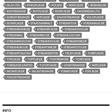
OLJO LTD.
POKUFLIX.DE
POLIZEI
REXFLIX.DE
REXKINO.DE
ROSTREAM.DE
ROTFLIX.DE
ROXFLIX.DE
SAFE4MEDIA LTD.
SOBOSTREAM.DE
SOFLIX.DE
SOGOSTREAM.DE
SOLOFLIX.DE
SOYAFLIX.DE
STAATSANWALT
STREAM.TOX
STREAMAGO.DE
STREAMDOME.DE
STREAMFLIX.DE
STREAMGOGO.DE
STREAMING
STREAMINO.DE
STREAMLOX.COM
STREAMNOX.COM
STREAMOGO.DE
STREAMORE.DE
STREAMORO.DE
STREAMTIME.DE
STREAMTOTO.DE
STREAMTOX.COM
STREAMZEIT.DE
TELEFLIX.DE
TOBIFLIX.DE
TOFLIX.DE
TOPFLIX.DE
TOSTREAM.DE
TOXFLIX.DE
TURQUOIZ LIMITED
TUTOFLIX.DE
VOXSTREAM.DE
WEFLIX.DE
WOWFLIX.DE
YALASTREAM.DE
YOBAFLIX.DE
YOFLIX.DE
YOGOSTREAM.DE
INFO