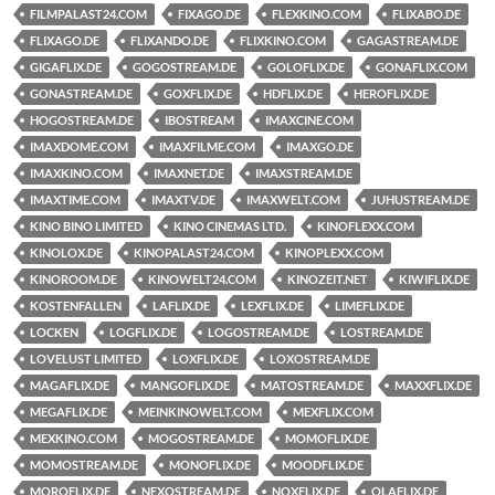
FILMPALAST24.COM
FIXAGO.DE
FLEXKINO.COM
FLIXABO.DE
FLIXAGO.DE
FLIXANDO.DE
FLIXKINO.COM
GAGASTREAM.DE
GIGAFLIX.DE
GOGOSTREAM.DE
GOLOFLIX.DE
GONAFLIX.COM
GONASTREAM.DE
GOXFLIX.DE
HDFLIX.DE
HEROFLIX.DE
HOGOSTREAM.DE
IBOSTREAM
IMAXCINE.COM
IMAXDOME.COM
IMAXFILME.COM
IMAXGO.DE
IMAXKINO.COM
IMAXNET.DE
IMAXSTREAM.DE
IMAXTIME.COM
IMAXTV.DE
IMAXWELT.COM
JUHUSTREAM.DE
KINO BINO LIMITED
KINO CINEMAS LTD.
KINOFLEXX.COM
KINOLOX.DE
KINOPALAST24.COM
KINOPLEXX.COM
KINOROOM.DE
KINOWELT24.COM
KINOZEIT.NET
KIWIFLIX.DE
KOSTENFALLEN
LAFLIX.DE
LEXFLIX.DE
LIMEFLIX.DE
LOCKEN
LOGFLIX.DE
LOGOSTREAM.DE
LOSTREAM.DE
LOVELUST LIMITED
LOXFLIX.DE
LOXOSTREAM.DE
MAGAFLIX.DE
MANGOFLIX.DE
MATOSTREAM.DE
MAXXFLIX.DE
MEGAFLIX.DE
MEINKINOWELT.COM
MEXFLIX.COM
MEXKINO.COM
MOGOSTREAM.DE
MOMOFLIX.DE
MOMOSTREAM.DE
MONOFLIX.DE
MOODFLIX.DE
MOROFLIX.DE
NEXOSTREAM.DE
NOXFLIX.DE
OLAFLIX.DE