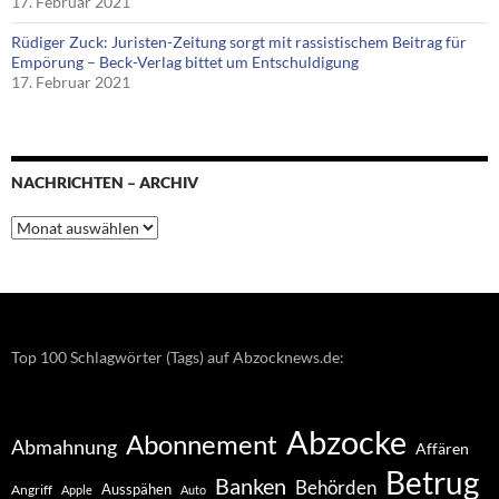
17. Februar 2021
Rüdiger Zuck: Juristen-Zeitung sorgt mit rassistischem Beitrag für
Empörung – Beck-Verlag bittet um Entschuldigung
17. Februar 2021
NACHRICHTEN – ARCHIV
Nachrichten
–
Archiv
Top 100 Schlagwörter (Tags) auf Abzocknews.de:
Abzocke
Abonnement
Abmahnung
Affären
Betrug
Banken
Behörden
Ausspähen
Angriff
Apple
Auto