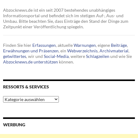
Abzocknews.de ist ein seit 2007 bestehendes unabhängiges
Informationsportal und befindet sich im stetigen Auf-, Aus- und
Umbau. Bitte beachten Sie, dass Einträge den Stand der Dinge zum
Zeitpunkt einer Veröffentlichung spiegeln.
Finden Sie hier
Erfassungen
, aktuelle
Warnungen
, eigene
Beiträge
,
Erwähnungen und Präsenzen
, ein
Webverzeichnis
,
Archivmaterial
,
getwittertes
, wir und
Social-Media
, weitere
Schlagzeilen
und wie Sie
Abzocknews.de unterstützen
können.
RESSORTS & SERVICES
Ressorts
&
Services
WERBUNG