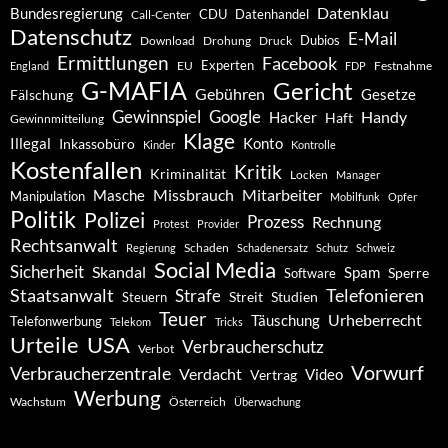
Datenklau
Bundesregierung
CDU
Datenhandel
Call-Center
Datenschutz
E-Mail
Dubios
Drohung
Download
Druck
Ermittlungen
Facebook
Experten
EU
Festnahme
England
FDP
G-MAFIA
Gericht
Gebühren
Gesetze
Fälschung
Gewinnspiel
Google
Handy
Hacker
Haft
Gewinnmitteilung
Klage
Konto
Illegal
Inkassobüro
Kinder
Kontrolle
Kostenfallen
Kritik
Kriminalität
Locken
Manager
Missbrauch
Mitarbeiter
Masche
Manipulation
Mobilfunk
Opfer
Politik
Polizei
Prozess
Rechnung
Protest
Provider
Rechtsanwalt
Schaden
Regierung
Schadenersatz
Schutz
Schweiz
Social Media
Sicherheit
Skandal
Spam
Software
Sperre
Staatsanwalt
Telefonieren
Strafe
Studien
Steuern
Streit
Teuer
Urheberrecht
Täuschung
Telefonwerbung
Telekom
Tricks
Urteile
USA
Verbraucherschutz
Verbot
Vorwurf
Verbraucherzentrale
Verdacht
Video
Vertrag
Werbung
Wachstum
Österreich
Überwachung