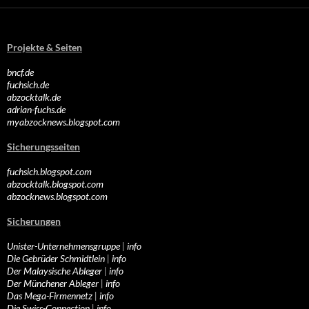
Projekte & Seiten
bncf.de
fuchsich.de
abzocktalk.de
adrian-fuchs.de
myabzocknews.blogspot.com
Sicherungsseiten
fuchsich.blogspot.com
abzocktalk.blogspot.com
abzocknews.blogspot.com
Sicherungen
Unister-Unternehmensgruppe
|
info
Die Gebrüder Schmidtlein
|
info
Der Malaysische Ableger
|
info
Der Münchener Ableger
|
info
Das Mega-Firmennetz
|
info
Die Swiss-Connection
|
info