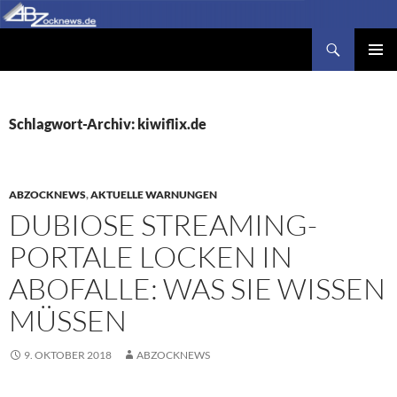
Zum
Inhalt
Suchen
Abzocknews.de
springen
PRIMÄR
MENÜ
Schlagwort-Archiv: kiwiflix.de
ABZOCKNEWS
,
AKTUELLE WARNUNGEN
DUBIOSE STREAMING-
PORTALE LOCKEN IN
ABOFALLE: WAS SIE WISSEN
MÜSSEN
9. OKTOBER 2018
ABZOCKNEWS