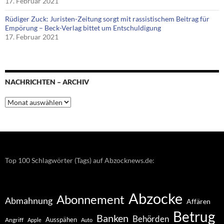
17. Februar 2021
Rüdiger Zuck: Juristen-Zeitung sorgt mit rassistischem Beitrag für
Empörung – Beck-Verlag bittet um Entschuldigung
17. Februar 2021
NACHRICHTEN – ARCHIV
Nachrichten
–
Archiv
Top 100 Schlagwörter (Tags) auf Abzocknews.de:
Abzocke
Abonnement
Abmahnung
Affären
Betrug
Banken
Behörden
Ausspähen
Angriff
Apple
Auto