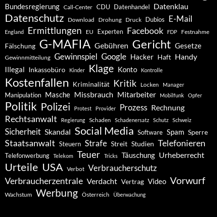
Datenklau
Bundesregierung
CDU
Datenhandel
Call-Center
Datenschutz
E-Mail
Dubios
Drohung
Download
Druck
Ermittlungen
Facebook
Experten
EU
Festnahme
England
FDP
G-MAFIA
Gericht
Gebühren
Gesetze
Fälschung
Gewinnspiel
Google
Handy
Hacker
Haft
Gewinnmitteilung
Klage
Konto
Illegal
Inkassobüro
Kinder
Kontrolle
Kostenfallen
Kritik
Kriminalität
Locken
Manager
Missbrauch
Mitarbeiter
Masche
Manipulation
Mobilfunk
Opfer
Politik
Polizei
Prozess
Rechnung
Protest
Provider
Rechtsanwalt
Schaden
Regierung
Schadenersatz
Schutz
Schweiz
Social Media
Sicherheit
Skandal
Spam
Software
Sperre
Staatsanwalt
Telefonieren
Strafe
Studien
Steuern
Streit
Teuer
Urheberrecht
Täuschung
Telefonwerbung
Telekom
Tricks
Urteile
USA
Verbraucherschutz
Verbot
Vorwurf
Verbraucherzentrale
Verdacht
Video
Vertrag
Werbung
Wachstum
Österreich
Überwachung