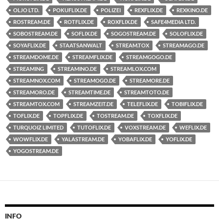
OLJO LTD.
POKUFLIX.DE
POLIZEI
REXFLIX.DE
REXKINO.DE
ROSTREAM.DE
ROTFLIX.DE
ROXFLIX.DE
SAFE4MEDIA LTD.
SOBOSTREAM.DE
SOFLIX.DE
SOGOSTREAM.DE
SOLOFLIX.DE
SOYAFLIX.DE
STAATSANWALT
STREAM.TOX
STREAMAGO.DE
STREAMDOME.DE
STREAMFLIX.DE
STREAMGOGO.DE
STREAMING
STREAMINO.DE
STREAMLOX.COM
STREAMNOX.COM
STREAMOGO.DE
STREAMORE.DE
STREAMORO.DE
STREAMTIME.DE
STREAMTOTO.DE
STREAMTOX.COM
STREAMZEIT.DE
TELEFLIX.DE
TOBIFLIX.DE
TOFLIX.DE
TOPFLIX.DE
TOSTREAM.DE
TOXFLIX.DE
TURQUOIZ LIMITED
TUTOFLIX.DE
VOXSTREAM.DE
WEFLIX.DE
WOWFLIX.DE
YALASTREAM.DE
YOBAFLIX.DE
YOFLIX.DE
YOGOSTREAM.DE
INFO