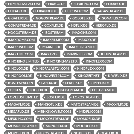
FILMPALAST24.COM
FIXAGO.DE
FLEXKINO.COM
FLIXABO.DE
FLIXAGO.DE
FLIXANDO.DE
FLIXKINO.COM
GAGASTREAM.DE
GIGAFLIX.DE
GOGOSTREAM.DE
GOLOFLIX.DE
GONAFLIX.COM
GONASTREAM.DE
GOXFLIX.DE
HDFLIX.DE
HEROFLIX.DE
HOGOSTREAM.DE
IBOSTREAM
IMAXCINE.COM
IMAXDOME.COM
IMAXFILME.COM
IMAXGO.DE
IMAXKINO.COM
IMAXNET.DE
IMAXSTREAM.DE
IMAXTIME.COM
IMAXTV.DE
IMAXWELT.COM
JUHUSTREAM.DE
KINO BINO LIMITED
KINO CINEMAS LTD.
KINOFLEXX.COM
KINOLOX.DE
KINOPALAST24.COM
KINOPLEXX.COM
KINOROOM.DE
KINOWELT24.COM
KINOZEIT.NET
KIWIFLIX.DE
KOSTENFALLEN
LAFLIX.DE
LEXFLIX.DE
LIMEFLIX.DE
LOCKEN
LOGFLIX.DE
LOGOSTREAM.DE
LOSTREAM.DE
LOVELUST LIMITED
LOXFLIX.DE
LOXOSTREAM.DE
MAGAFLIX.DE
MANGOFLIX.DE
MATOSTREAM.DE
MAXXFLIX.DE
MEGAFLIX.DE
MEINKINOWELT.COM
MEXFLIX.COM
MEXKINO.COM
MOGOSTREAM.DE
MOMOFLIX.DE
MOMOSTREAM.DE
MONOFLIX.DE
MOODFLIX.DE
MOROFLIX.DE
NEXOSTREAM.DE
NOXFLIX.DE
OLAFLIX.DE