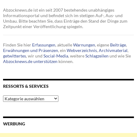
Abzocknews.de ist ein seit 2007 bestehendes unabhängiges
Informationsportal und befindet sich im stetigen Auf-, Aus- und
Umbau. Bitte beachten Sie, dass Einträge den Stand der Dinge zum
Zeitpunkt einer Veröffentlichung spiegeln.
Finden Sie hier
Erfassungen
, aktuelle
Warnungen
, eigene
Beiträge
,
Erwähnungen und Präsenzen
, ein
Webverzeichnis
,
Archivmaterial
,
getwittertes
, wir und
Social-Media
, weitere
Schlagzeilen
und wie Sie
Abzocknews.de unterstützen
können.
RESSORTS & SERVICES
Ressorts
&
Services
WERBUNG