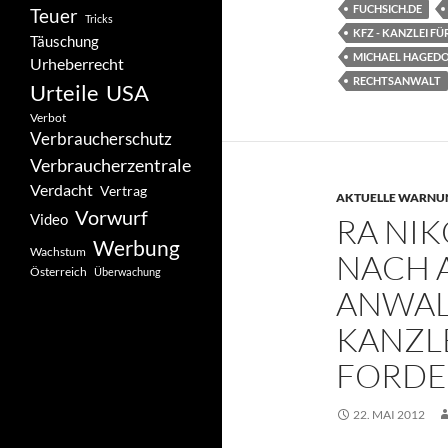
FUCHSICH.DE
Teuer
Tricks
KFZ - KANZLEI 
Täuschung
MICHAEL HAGED
Urheberrecht
RECHTSANWALT
Urteile
USA
Verbot
Verbraucherschutz
Verbraucherzentrale
Verdacht
Vertrag
AKTUELLE WARNU
Vorwurf
Video
RA NIK
Werbung
Wachstum
NACH 
Österreich
Überwachung
ANWAL
KANZL
FORD
22. MAI 2012