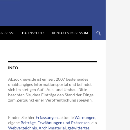
 & PRESSE
DATENSCHUTZ
KONTAKT & IMPRESSUM
INFO
Abzocknews.de ist ein seit 2007 bestehendes
unabhängiges Informationsportal und befindet
sich im stetigen Auf-, Aus- und Umbau. Bitte
beachten Sie, dass Einträge den Stand der Dinge
zum Zeitpunkt einer Veröffentlichung spiegeln.
Finden Sie hier
Erfassungen
, aktuelle
Warnungen
,
eigene
Beiträge
,
Erwähnungen und Präsenzen
, ein
Webverzeichnis
,
Archivmaterial
,
getwittertes
,