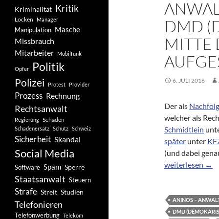
ANWAL
Kritik
Kriminalität
Locken
Manager
DMD (
Masche
Manipulation
MITTE
Missbrauch
Mitarbeiter
Mobilfunk
AUFGE
Politik
Opfer
Polizei
6. JULI 2016
Protest
Provider
Prozess
Rechnung
Der als
Nachfolg
Rechtsanwalt
welcher als Rec
Schaden
Regierung
Schmidtlein
unt
Schadenersatz
Schutz
Schweiz
Sicherheit
Skandal
später
unter
KFZ
Social Media
(und dabei genau
Nikolai Fedor Z
weiterlesen
→
Spam
Software
Sperre
Staatsanwalt
Steuern
Strafe
Studien
Streit
ANINOS – ANWAL
Telefonieren
DMD (DEMOKARIS
Telefonwerbung
Telekom