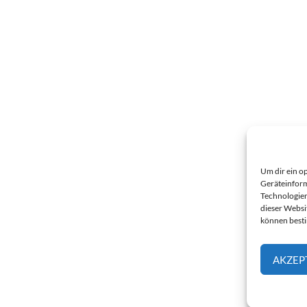
Um dir ein o
Geräteinform
Technologien
dieser Websi
können best
AKZEP