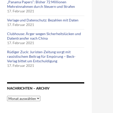
„Panama Papers“: Bisher 72 Millionen
Mehreinnahmen durch Steuern und Strafen
17. Februar 2021
Verlage und Datenschutz: Bezahlen mit Daten
17. Februar 2021
Clubhouse: Ärger wegen Sicherheitslücken und
Datentransfer nach China
s Anwaltsinkasso nun KFZ – Kanzlei für Forderungsmanagement
17. Februar 2021
Rüdiger Zuck: Juristen-Zeitung sorgt mit
rassistischem Beitrag für Empörung – Beck-
Verlag bittet um Entschuldigung
17. Februar 2021
NACHRICHTEN – ARCHIV
Nachrichten
–
Archiv