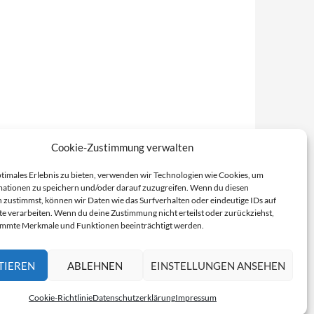
Cookie-Zustimmung verwalten
ptimales Erlebnis zu bieten, verwenden wir Technologien wie Cookies, um
ationen zu speichern und/oder darauf zuzugreifen. Wenn du diesen
 zustimmst, können wir Daten wie das Surfverhalten oder eindeutige IDs auf
te verarbeiten. Wenn du deine Zustimmung nicht erteilst oder zurückziehst,
immte Merkmale und Funktionen beeinträchtigt werden.
TIEREN
ABLEHNEN
EINSTELLUNGEN ANSEHEN
Cookie-Richtlinie
Datenschutzerklärung
Impressum