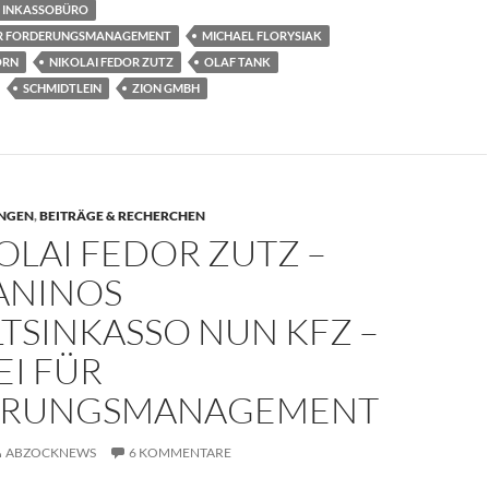
INKASSOBÜRO
FÜR FORDERUNGSMANAGEMENT
MICHAEL FLORYSIAK
ORN
NIKOLAI FEDOR ZUTZ
OLAF TANK
SCHMIDTLEIN
ZION GMBH
NGEN
,
BEITRÄGE & RECHERCHEN
OLAI FEDOR ZUTZ –
ANINOS
TSINKASSO NUN KFZ –
EI FÜR
ERUNGSMANAGEMENT
ABZOCKNEWS
6 KOMMENTARE