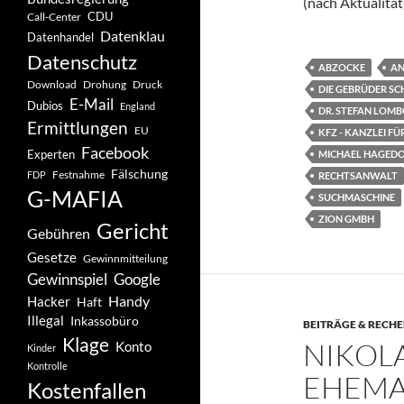
(nach Aktualität
CDU
Call-Center
Datenklau
Datenhandel
Datenschutz
ABZOCKE
AN
Drohung
Download
Druck
DIE GEBRÜDER SC
E-Mail
Dubios
England
DR. STEFAN LOM
Ermittlungen
EU
KFZ - KANZLEI 
Facebook
Experten
MICHAEL HAGED
Fälschung
Festnahme
FDP
RECHTSANWALT
G-MAFIA
SUCHMASCHINE
ZION GMBH
Gericht
Gebühren
Gesetze
Gewinnmitteilung
Gewinnspiel
Google
Handy
Hacker
Haft
Illegal
Inkassobüro
BEITRÄGE & RECH
Klage
NIKOLA
Konto
Kinder
Kontrolle
EHEMA
Kostenfallen