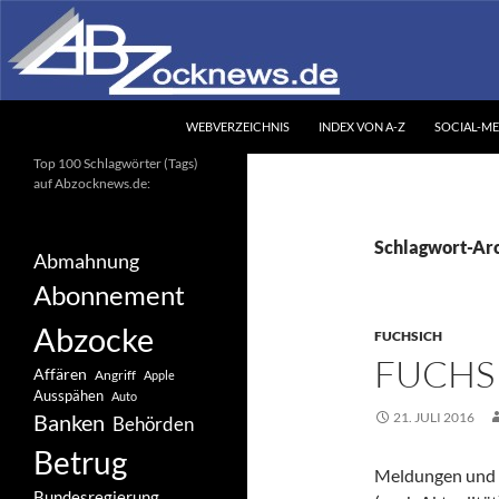
Zum
Inhalt
springen
Suchen
Abzocknews.de
WEBVERZEICHNIS
INDEX VON A-Z
SOCIAL-ME
Ihr unabhängiges
Top 100 Schlagwörter (Tags)
Informationsportal
auf Abzocknews.de:
Schlagwort-Arc
Abmahnung
Abonnement
Abzocke
FUCHSICH
FUCHSI
Affären
Angriff
Apple
Ausspähen
Auto
21. JULI 2016
Banken
Behörden
Betrug
Meldungen und 
Bundesregierung