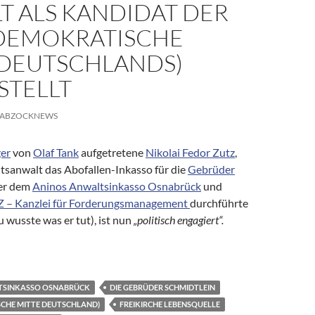
T ALS KANDIDAT DER
DEMOKRATISCHE
 DEUTSCHLANDS)
STELLT
ABZOCKNEWS
er
von
Olaf Tank
aufgetretene
Nikolai Fedor Zutz
,
htsanwalt das Abofallen-Inkasso für die
Gebrüder
er dem
Aninos Anwaltsinkasso Osnabrück
und
 – Kanzlei für Forderungsmanagement
durchführte
 wusste was er tut), ist nun
„politisch engagiert“.
utz: Ehemaliger Abofallen-Anwalt als Kandidat der DMD (Demokra
TSINKASSO OSNABRÜCK
DIE GEBRÜDER SCHMIDTLEIN
CHE MITTE DEUTSCHLAND)
FREIKIRCHE LEBENSQUELLE