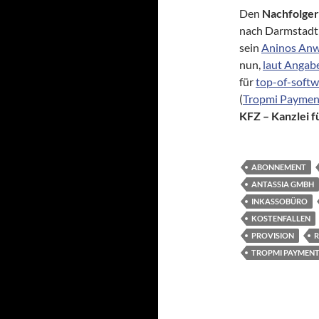
Den
Nachfolger
nach Darmstadt
sein
Aninos Anw
nun,
laut Angab
für
top-of-softw
(
Tropmi Paymen
KFZ – Kanzlei 
ABONNEMENT
ANTASSIA GMBH
INKASSOBÜRO
KOSTENFALLEN
PROVISION
TROPMI PAYMEN