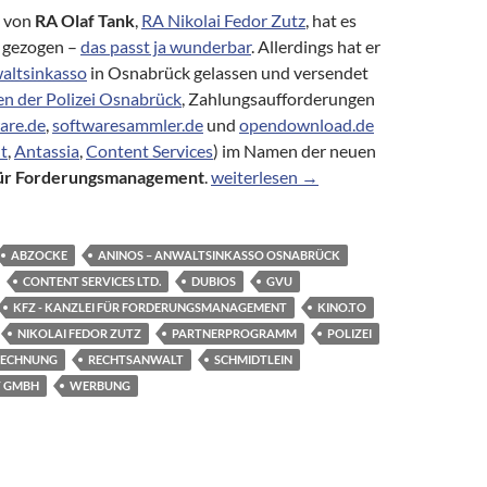
von
RA Olaf Tank
,
RA Nikolai Fedor Zutz
, hat es
 gezogen –
das passt ja wunderbar
. Allerdings hat er
altsinkasso
in Osnabrück gelassen und versendet
en der Polizei Osnabrück
, Zahlungsaufforderungen
are.de
,
softwaresammler.de
und
opendownload.de
t
,
Antassia
,
Content Services
) im Namen der neuen
RA Nikolai Fedor Zutz – nach Anino
für Forderungsmanagement
.
weiterlesen
→
ABZOCKE
ANINOS – ANWALTSINKASSO OSNABRÜCK
CONTENT SERVICES LTD.
DUBIOS
GVU
KFZ - KANZLEI FÜR FORDERUNGSMANAGEMENT
KINO.TO
NIKOLAI FEDOR ZUTZ
PARTNERPROGRAMM
POLIZEI
RECHNUNG
RECHTSANWALT
SCHMIDTLEIN
T GMBH
WERBUNG