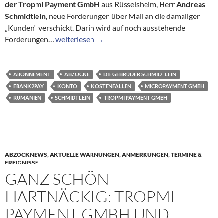
der
Tropmi Payment GmbH
aus Rüsselsheim, Herr
Andreas
Schmidtlein
, neue Forderungen über Mail an die damaligen
„Kunden“ verschickt. Darin wird auf noch ausstehende
Erneute Forderungen nach alter Abofalle in top-
Forderungen…
weiterlesen
→
ABONNEMENT
ABZOCKE
DIE GEBRÜDER SCHMIDTLEIN
EBANK2PAY
KONTO
KOSTENFALLEN
MICROPAYMENT GMBH
RUMÄNIEN
SCHMIDTLEIN
TROPMI PAYMENT GMBH
ABZOCKNEWS
,
AKTUELLE WARNUNGEN
,
ANMERKUNGEN
,
TERMINE &
EREIGNISSE
GANZ SCHÖN
HARTNÄCKIG: TROPMI
PAYMENT GMBH UND