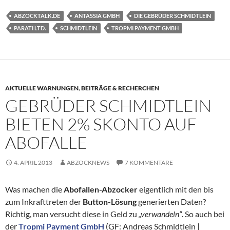
ABZOCKTALK.DE
ANTASSIA GMBH
DIE GEBRÜDER SCHMIDTLEIN
PARATI LTD.
SCHMIDTLEIN
TROPMI PAYMENT GMBH
AKTUELLE WARNUNGEN
,
BEITRÄGE & RECHERCHEN
GEBRÜDER SCHMIDTLEIN
BIETEN 2% SKONTO AUF
ABOFALLE
4. APRIL 2013
ABZOCKNEWS
7 KOMMENTARE
Was machen die
Abofallen-Abzocker
eigentlich mit den bis
zum Inkrafttreten der
Button-Lösung
generierten Daten?
Richtig, man versucht diese in Geld zu
„verwandeln“
. So auch bei
der
Tropmi Payment GmbH
(GF: Andreas Schmidtlein |