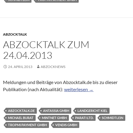
ABZOCKTALK
ABZOCKTALK ZUM
24.04.2013
24. APRIL 2013
ABZOCKNEWS
Meldungen und Beiträge von Abzocktalk.de bis zu dieser
Abzocktalk zum 24.04.2013
Publikation (nach Aktualität):
weiterlesen
→
ABZOCKTALK.DE
ANTASSIA GMBH
LANDGERICHT KIEL
MICHAEL BURAT
MINTNET GMBH
PARATI LTD.
SCHMIDTLEIN
TROPMI PAYMENT GMBH
VENDIS GMBH