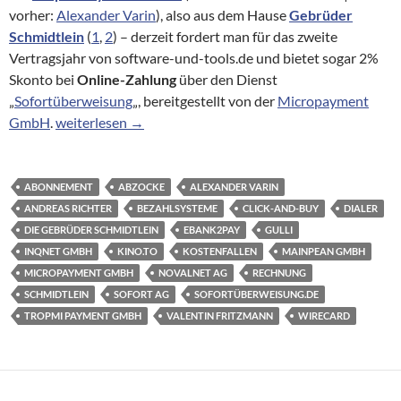
vorher:
Alexander Varin
), also aus dem Hause
Gebrüder
Schmidtlein
(
1
,
2
) – derzeit fordert man für das zweite
Vertragsjahr von software-und-tools.de und bietet sogar 2%
Skonto bei
Online-Zahlung
über den Dienst
„
Sofortüberweisung
„, bereitgestellt von der
Micropayment
Gebrüder Schmidtlein bieten 2% Skonto auf Abofalle
GmbH
.
weiterlesen
→
ABONNEMENT
ABZOCKE
ALEXANDER VARIN
ANDREAS RICHTER
BEZAHLSYSTEME
CLICK-AND-BUY
DIALER
DIE GEBRÜDER SCHMIDTLEIN
EBANK2PAY
GULLI
INQNET GMBH
KINO.TO
KOSTENFALLEN
MAINPEAN GMBH
MICROPAYMENT GMBH
NOVALNET AG
RECHNUNG
SCHMIDTLEIN
SOFORT AG
SOFORTÜBERWEISUNG.DE
TROPMI PAYMENT GMBH
VALENTIN FRITZMANN
WIRECARD