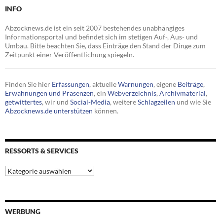
INFO
Abzocknews.de ist ein seit 2007 bestehendes unabhängiges
Informationsportal und befindet sich im stetigen Auf-, Aus- und
Umbau. Bitte beachten Sie, dass Einträge den Stand der Dinge zum
Zeitpunkt einer Veröffentlichung spiegeln.
Finden Sie hier
Erfassungen
, aktuelle
Warnungen
, eigene
Beiträge
,
Erwähnungen und Präsenzen
, ein
Webverzeichnis
,
Archivmaterial
,
getwittertes
, wir und
Social-Media
, weitere
Schlagzeilen
und wie Sie
Abzocknews.de unterstützen
können.
RESSORTS & SERVICES
Ressorts
&
Services
WERBUNG