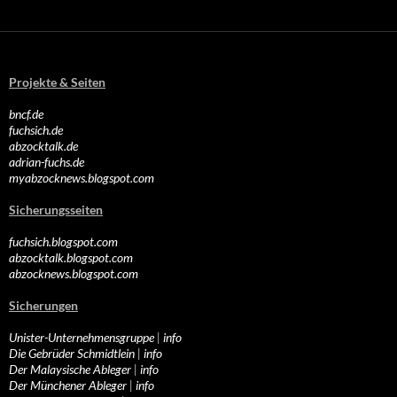
Projekte & Seiten
bncf.de
fuchsich.de
abzocktalk.de
adrian-fuchs.de
myabzocknews.blogspot.com
Sicherungsseiten
fuchsich.blogspot.com
abzocktalk.blogspot.com
abzocknews.blogspot.com
Sicherungen
Unister-Unternehmensgruppe
|
info
Die Gebrüder Schmidtlein
|
info
Der Malaysische Ableger
|
info
Der Münchener Ableger
|
info