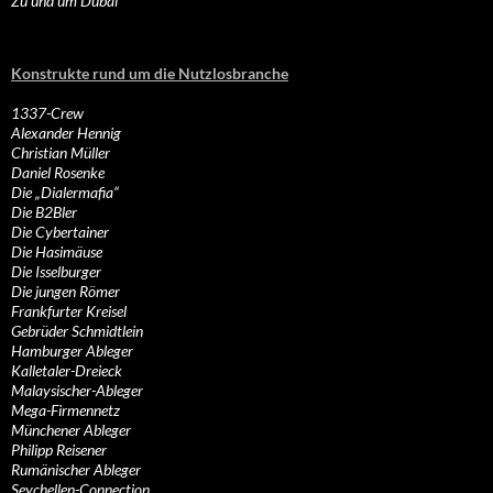
Zu und um Dubai
Konstrukte rund um die Nutzlosbranche
1337-Crew
Alexander Hennig
Christian Müller
Daniel Rosenke
Die „Dialermafia“
Die B2Bler
Die Cybertainer
Die Hasimäuse
Die Isselburger
Die jungen Römer
Frankfurter Kreisel
Gebrüder Schmidtlein
Hamburger Ableger
Kalletaler-Dreieck
Malaysischer-Ableger
Mega-Firmennetz
Münchener Ableger
Philipp Reisener
Rumänischer Ableger
Seychellen-Connection