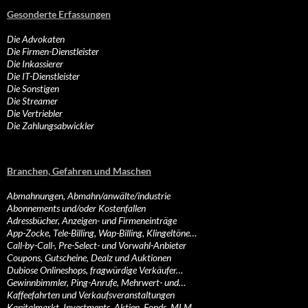
Gesonderte Erfassungen
Die Advokaten
Die Firmen-Dienstleister
Die Inkassierer
Die IT-Dienstleister
Die Sonstigen
Die Streamer
Die Vertriebler
Die Zahlungsabwickler
Branchen, Gefahren und Maschen
Abmahnungen, Abmahn/anwälte/industrie
Abonnements und/oder Kostenfallen
Adressbücher, Anzeigen- und Firmeneinträge
App-Zocke, Tele-Billing, Wap-Billing, Klingeltöne…
Call-by-Call-, Pre-Select- und Vorwahl-Anbieter
Coupons, Gutscheine, Dealz und Auktionen
Dubiose Onlineshops, fragwürdige Verkäufer…
Gewinnbimmler, Ping-Anrufe, Mehrwert- und…
Kaffeefahrten und Verkaufsveranstaltungen
Kapitalmarkt, Investments, Aktien, Fonds, MLM…