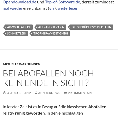
Opendownload.de
und
Top-of-Software.de
, derzeit zumindest
Ein neuer Geschäftsführer bei d
mal wieder
erreichbar ist (
via
).
weiterlesen
→
ABZOCKTALK.DE
ALEXANDER VARIN
DIE GEBRÜDER SCHMIDTLEIN
SCHMIDTLEIN
TROPMI PAYMENT GMBH
AKTUELLE WARNUNGEN
BEI ABOFALLEN NOCH
KEIN ENDE IN SICHT?
4. AUGUST 2012
ABZOCKNEWS
2 KOMMENTARE
In letzter Zeit ist es in Bezug auf die klassischen
Abofallen
relativ
ruhig geworden
. In den einschlägigen