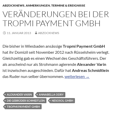
ABZOCKNEWS
,
ANMERKUNGEN
,
TERMINE & EREIGNISSE
VERÄNDERUNGEN BEI DER
TROPMI PAYMENT GMBH
11. JANUAR 2013
ABZOCKNEWS
Die bisher in Wiesbaden ansässige
Tropmi Payment GmbH
hat ihr Domizil seit November 2012 nach Rüsselsheim verlegt.
Gleichzeitig gab es einen Wechsel des Geschäftsführers. Der
als anscheind nur als Strohmann agierende
Alexander Varin
ist inzwischen ausgeschieden. Dafür hat
Andreas Schmidtlein
Veränderungen bei der Tr
das Ruder nun selber übernommen.
weiterlesen
→
ALEXANDER VARIN
ANNABELLA ODRY
DIE GEBRÜDER SCHMIDTLEIN
NESOSOL GMBH
TROPMI PAYMENT GMBH