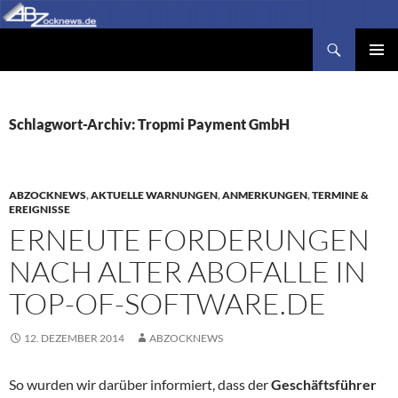
Zum
Inhalt
Suchen
Abzocknews.de
springen
PRIMÄR
MENÜ
Schlagwort-Archiv: Tropmi Payment GmbH
ABZOCKNEWS
,
AKTUELLE WARNUNGEN
,
ANMERKUNGEN
,
TERMINE &
EREIGNISSE
ERNEUTE FORDERUNGEN
NACH ALTER ABOFALLE IN
TOP-OF-SOFTWARE.DE
12. DEZEMBER 2014
ABZOCKNEWS
So wurden wir darüber informiert, dass der
Geschäftsführer