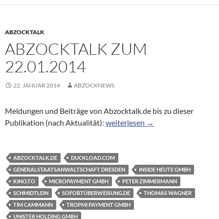
ABZOCKTALK
ABZOCKTALK ZUM
22.01.2014
22. JANUAR 2014
ABZOCKNEWS
Meldungen und Beiträge von Abzocktalk.de bis zu dieser
Abzocktalk zum 22.01.2014
Publikation (nach Aktualität):
weiterlesen
→
ABZOCKTALK.DE
DUCKLOAD.COM
GENERALSTAATSANWALTSCHAFT DRESDEN
INSIDE HEUTE GMBH
KINO.TO
MICROPAYMENT GMBH
PETER ZIMMERMANN
SCHMIDTLEIN
SOFORTÜBERWEISUNG.DE
THOMAS WAGNER
TIM CAMMANN
TROPMI PAYMENT GMBH
UNISTER HOLDING GMBH