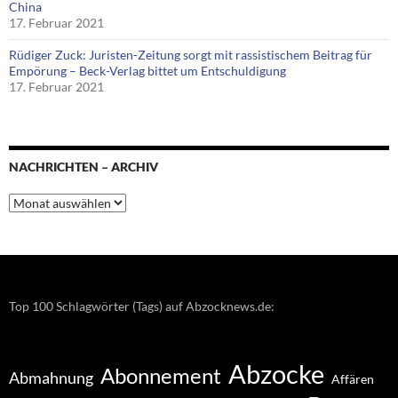
China
17. Februar 2021
Rüdiger Zuck: Juristen-Zeitung sorgt mit rassistischem Beitrag für
Empörung – Beck-Verlag bittet um Entschuldigung
17. Februar 2021
NACHRICHTEN – ARCHIV
Nachrichten
–
Archiv
Top 100 Schlagwörter (Tags) auf Abzocknews.de:
Abzocke
Abonnement
Abmahnung
Affären