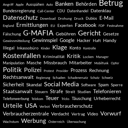
Betrug
Banken
Behörden
Ausspähen
Angriff
Apple
Auto
Datenklau
Bundesregierung
CDU
Datenhandel
Call-Center
Datenschutz
E-Mail
Dubios
Drohung
Download
Druck
Ermittlungen
Facebook
Experten
EU
Festnahme
England
FDP
G-MAFIA
Gericht
Gebühren
Gesetze
Fälschung
Gewinnspiel
Google
Handy
Hacker
Haft
Gewinnmitteilung
Klage
Konto
Illegal
Inkassobüro
Kinder
Kontrolle
Kostenfallen
Kritik
Kriminalität
Locken
Manager
Missbrauch
Mitarbeiter
Masche
Manipulation
Mobilfunk
Opfer
Politik
Polizei
Prozess
Rechnung
Protest
Provider
Rechtsanwalt
Schaden
Regierung
Schadenersatz
Schutz
Schweiz
Social Media
Sicherheit
Skandal
Spam
Software
Sperre
Staatsanwalt
Telefonieren
Strafe
Studien
Steuern
Streit
Teuer
Urheberrecht
Täuschung
Telefonwerbung
Telekom
Tricks
Urteile
USA
Verbraucherschutz
Verbot
Vorwurf
Verbraucherzentrale
Verdacht
Video
Vertrag
Werbung
Wachstum
Österreich
Überwachung