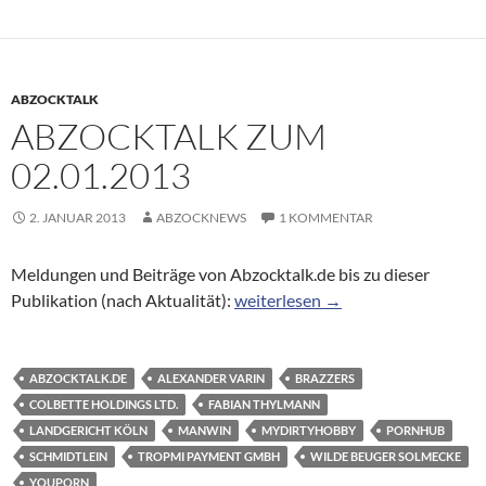
ABZOCKTALK
ABZOCKTALK ZUM
02.01.2013
2. JANUAR 2013
ABZOCKNEWS
1 KOMMENTAR
Meldungen und Beiträge von Abzocktalk.de bis zu dieser
Abzocktalk zum 02.01.2013
Publikation (nach Aktualität):
weiterlesen
→
ABZOCKTALK.DE
ALEXANDER VARIN
BRAZZERS
COLBETTE HOLDINGS LTD.
FABIAN THYLMANN
LANDGERICHT KÖLN
MANWIN
MYDIRTYHOBBY
PORNHUB
SCHMIDTLEIN
TROPMI PAYMENT GMBH
WILDE BEUGER SOLMECKE
YOUPORN