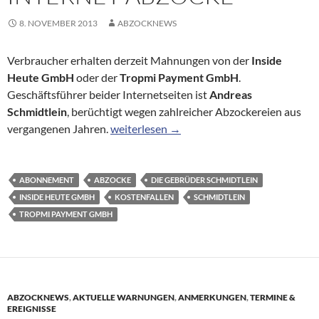
8. NOVEMBER 2013
ABZOCKNEWS
Verbraucher erhalten derzeit Mahnungen von der
Inside
Heute GmbH
oder der
Tropmi Payment GmbH
.
Geschäftsführer beider Internetseiten ist
Andreas
Schmidtlein
, berüchtigt wegen zahlreicher Abzockereien aus
Verbraucherzentrale warnt erneut vor Int
vergangenen Jahren.
weiterlesen
→
ABONNEMENT
ABZOCKE
DIE GEBRÜDER SCHMIDTLEIN
INSIDE HEUTE GMBH
KOSTENFALLEN
SCHMIDTLEIN
TROPMI PAYMENT GMBH
ABZOCKNEWS
,
AKTUELLE WARNUNGEN
,
ANMERKUNGEN
,
TERMINE &
EREIGNISSE