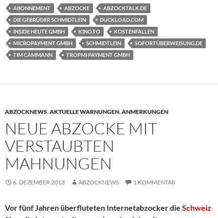
ABONNEMENT
ABZOCKE
ABZOCKTALK.DE
DIE GEBRÜDER SCHMIDTLEIN
DUCKLOAD.COM
INSIDE HEUTE GMBH
KINO.TO
KOSTENFALLEN
MICROPAYMENT GMBH
SCHMIDTLEIN
SOFORTÜBERWEISUNG.DE
TIM CAMMANN
TROPMI PAYMENT GMBH
ABZOCKNEWS
,
AKTUELLE WARNUNGEN
,
ANMERKUNGEN
NEUE ABZOCKE MIT
VERSTAUBTEN
MAHNUNGEN
6. DEZEMBER 2013
ABZOCKNEWS
1 KOMMENTAR
Vor fünf Jahren überfluteten Internetabzocker die
Schweiz