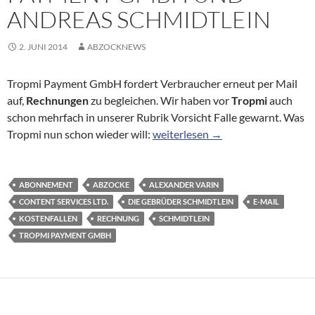
ANDREAS SCHMIDTLEIN
2. JUNI 2014
ABZOCKNEWS
Tropmi Payment GmbH fordert Verbraucher erneut per Mail
auf,
Rechnungen
zu begleichen. Wir haben vor
Tropmi
auch
schon mehrfach in unserer Rubrik Vorsicht Falle gewarnt. Was
Ganz schön hartnäckig: Tropmi 
Tropmi nun schon wieder will:
weiterlesen
→
ABONNEMENT
ABZOCKE
ALEXANDER VARIN
CONTENT SERVICES LTD.
DIE GEBRÜDER SCHMIDTLEIN
E-MAIL
KOSTENFALLEN
RECHNUNG
SCHMIDTLEIN
TROPMI PAYMENT GMBH