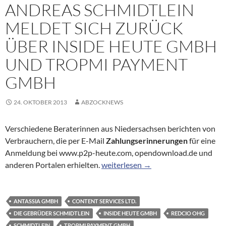
ANDREAS SCHMIDTLEIN
MELDET SICH ZURÜCK
ÜBER INSIDE HEUTE GMBH
UND TROPMI PAYMENT
GMBH
24. OKTOBER 2013
ABZOCKNEWS
Verschiedene Beraterinnen aus Niedersachsen berichten von
Verbrauchern, die per E-Mail
Zahlungserinnerungen
für eine
Anmeldung bei www.p2p-heute.com, opendownload.de und
Andreas Schmidtlein meldet sich 
anderen Portalen erhielten.
weiterlesen
→
ANTASSIA GMBH
CONTENT SERVICES LTD.
DIE GEBRÜDER SCHMIDTLEIN
INSIDE HEUTE GMBH
REDCIO OHG
SCHMIDTLEIN
TROPMI PAYMENT GMBH