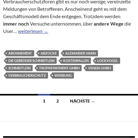
Verbraucherschutzforen gibt es nur noch wenige, vereinzelte
Meldungen von Betroffenen. Anscheinend geht es mit dem
Geschäftsmodell dem Ende entgegen. Trotzdem werden
immer noch
Versuche unternommen, über
andere Wege
die
Bei Abofallen noch kein Ende in Sicht?
User…
weiterlesen
→
ABONNEMENT
ABZOCKE
ALEXANDER VARIN
DIE GEBRÜDER SCHMIDTLEIN
KOSTENFALLEN
LOCKVOGEL
SCHMIDTLEIN
TROPMI PAYMENT GMBH
VENDIS GMBH
VERBRAUCHERSCHUTZ
WERBUNG
Beitragsnavigation
1
2
NÄCHSTE →