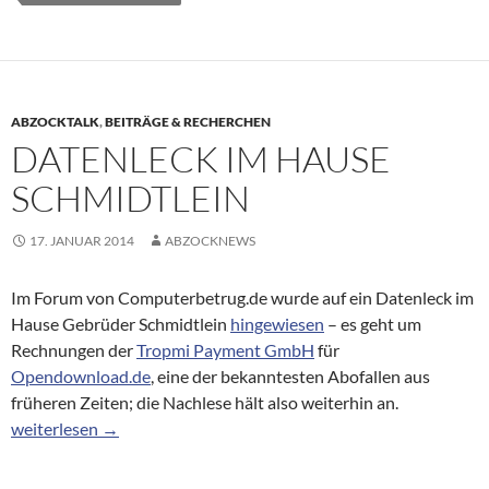
ABZOCKTALK
,
BEITRÄGE & RECHERCHEN
DATENLECK IM HAUSE
SCHMIDTLEIN
17. JANUAR 2014
ABZOCKNEWS
Im Forum von Computerbetrug.de wurde auf ein Datenleck im
Hause Gebrüder Schmidtlein
hingewiesen
– es geht um
Rechnungen der
Tropmi Payment GmbH
für
Opendownload.de
, eine der bekanntesten Abofallen aus
früheren Zeiten; die Nachlese hält also weiterhin an.
Datenleck im Hause Schmidtlein
weiterlesen
→