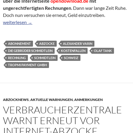
über die Internetseite
opendownload.de
mit
ungerechtfertigten Rechnungen
. Dann war lange Zeit Ruhe.
Doch nun versuchen sie erneut, Geld einzutreiben.
Neue Abzocke mit verstaubten Mahnungen
weiterlesen
→
ABONNEMENT
ABZOCKE
ALEXANDER VARIN
DIE GEBRÜDER SCHMIDTLEIN
KOSTENFALLEN
OLAF TANK
RECHNUNG
SCHMIDTLEIN
SCHWEIZ
TROPMI PAYMENT GMBH
ABZOCKNEWS
,
AKTUELLE WARNUNGEN
,
ANMERKUNGEN
VERBRAUCHERZENTRALE
WARNT ERNEUT VOR
INTERNET-ABZOCKE