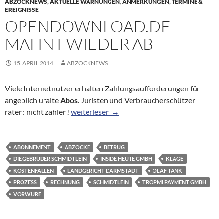
ABZOCKNEWS
,
AKTUELLE WARNUNGEN
,
ANMERKUNGEN
,
TERMINE &
EREIGNISSE
OPENDOWNLOAD.DE
MAHNT WIEDER AB
15. APRIL 2014
ABZOCKNEWS
Viele Internetnutzer erhalten Zahlungsaufforderungen für
angeblich uralte
Abos
. Juristen und Verbraucherschützer
Opendownload.de mahnt wieder ab
raten: nicht zahlen!
weiterlesen
→
ABONNEMENT
ABZOCKE
BETRUG
DIE GEBRÜDER SCHMIDTLEIN
INSIDE HEUTE GMBH
KLAGE
KOSTENFALLEN
LANDGERICHT DARMSTADT
OLAF TANK
PROZESS
RECHNUNG
SCHMIDTLEIN
TROPMI PAYMENT GMBH
VORWURF