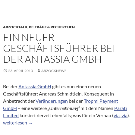
ABZOCKTALK
,
BEITRÄGE & RECHERCHEN
EIN NEUER
GESCHÄFTSFÜHRER BEI
DER ANTASSIA GMBH
23. APRIL 2013
ABZOCKNEWS
Bei der
Antassia GmbH
gibt es nun einen neuen
Geschäftsführer: Andreas Schmidtlein. Konsequent in
Anbetracht der
Veränderungen
bei der
Tropmi Payment
GmbH
– eine weitere
„Unternehmung“
mit dem Namen
Parati
Limited
kursiert derzeit ebenfalls; was für ein Verhau (
via
,
via
).
Ein neuer Geschäftsführer bei der Antassia GmbH
weiterlesen
→