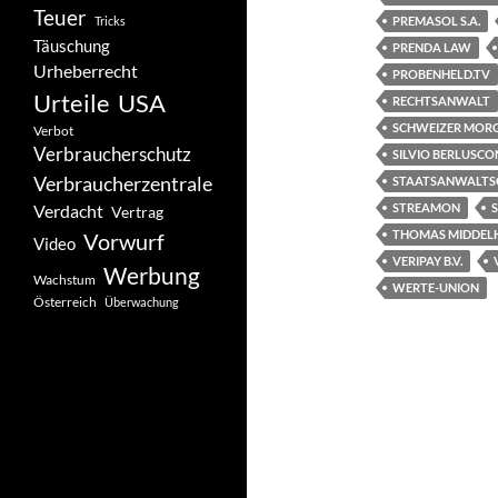
Teuer
Tricks
PREMASOL S.A.
Täuschung
PRENDA LAW
Urheberrecht
PROBENHELD.TV
Urteile
USA
RECHTSANWALT
SCHWEIZER MORG
Verbot
Verbraucherschutz
SILVIO BERLUSCO
Verbraucherzentrale
STAATSANWALTS
Verdacht
STREAMON
Vertrag
THOMAS MIDDEL
Vorwurf
Video
VERIPAY B.V.
Werbung
Wachstum
WERTE-UNION
Österreich
Überwachung