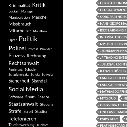
FLIRTCAFE ONLIN
Kritik
Kriminalität
GLOBALPAYMENT
Locken
Manager
Masche
GÖRG PARTNERS
Manipulation
Missbrauch
HANS-GEORG MAA
Mitarbeiter
IDEO LABS GMBH
Mobilfunk
Politik
INTERDATE SOFT
Opfer
IZP DEUTSCHER I
Polizei
Protest
Provider
JEDERMANN INK
Prozess
Rechnung
JP TRADING ENTE
Rechtsanwalt
JUSLEGAL RECHT
Schaden
Regierung
KANZLEI HÖCKER
Schadenersatz
Schutz
Schweiz
LANDGERICHT BE
Sicherheit
Skandal
LANDGERICHT S
Social Media
MATHIAS DÖPFN
Spam
Software
Sperre
MYCLOUD
N
Staatsanwalt
Steuern
OBERVERWALTUN
Strafe
Studien
Streit
ONE+ ASSETMANA
Telefonieren
PARWISE.DE
Telefonwerbung
Telekom
PLATINUM CARD S