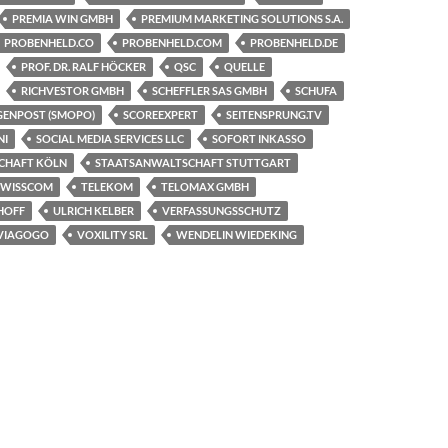
PREMIA WIN GMBH
PREMIUM MARKETING SOLUTIONS S.A.
PROBENHELD.CO
PROBENHELD.COM
PROBENHELD.DE
PROF. DR. RALF HÖCKER
QSC
QUELLE
RICHVESTOR GMBH
SCHEFFLER SAS GMBH
SCHUFA
ENPOST (SMOPO)
SCOREEXPERT
SEITENSPRUNG.TV
NI
SOCIAL MEDIA SERVICES LLC
SOFORT INKASSO
CHAFT KÖLN
STAATSANWALTSCHAFT STUTTGART
SWISSCOM
TELEKOM
TELOMAX GMBH
HOFF
ULRICH KELBER
VERFASSUNGSSCHUTZ
VIAGOGO
VOXILITY SRL
WENDELIN WIEDEKING