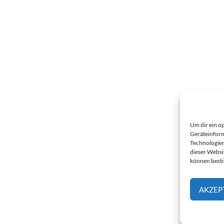
Um dir ein o
Geräteinform
Technologien
dieser Websi
können best
AKZEP