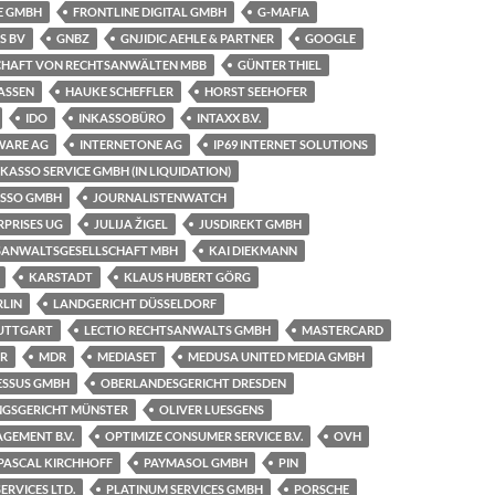
E GMBH
FRONTLINE DIGITAL GMBH
G-MAFIA
S BV
GNBZ
GNJIDIC AEHLE & PARTNER
GOOGLE
CHAFT VON RECHTSANWÄLTEN MBB
GÜNTER THIEL
SSEN
HAUKE SCHEFFLER
HORST SEEHOFER
IDO
INKASSOBÜRO
INTAXX B.V.
WARE AG
INTERNETONE AG
IP69 INTERNET SOLUTIONS
NKASSO SERVICE GMBH (IN LIQUIDATION)
ASSO GMBH
JOURNALISTENWATCH
RPRISES UG
JULIJA ŽIGEL
JUSDIREKT GMBH
SANWALTSGESELLSCHAFT MBH
KAI DIEKMANN
KARSTADT
KLAUS HUBERT GÖRG
RLIN
LANDGERICHT DÜSSELDORF
TUTTGART
LECTIO RECHTSANWALTS GMBH
MASTERCARD
ER
MDR
MEDIASET
MEDUSA UNITED MEDIA GMBH
ESSUS GMBH
OBERLANDESGERICHT DRESDEN
GSGERICHT MÜNSTER
OLIVER LUESGENS
GEMENT B.V.
OPTIMIZE CONSUMER SERVICE B.V.
OVH
PASCAL KIRCHHOFF
PAYMASOL GMBH
PIN
ERVICES LTD.
PLATINUM SERVICES GMBH
PORSCHE