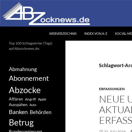
Zum
Inhalt
springen
Suchen
Abzocknews.de
WEBVERZEICHNIS
INDEX VON A-Z
SOCIAL-ME
Ihr unabhängiges
Top 100 Schlagwörter (Tags)
Informationsportal
auf Abzocknews.de:
Schlagwort-Arc
Abmahnung
Abonnement
Abzocke
ERFASSUNGEN
NEUE 
Affären
Angriff
Apple
Ausspähen
Auto
AKTUAL
Banken
Behörden
ERFAS
Betrug
Bundesregierung
31. JULI 2019