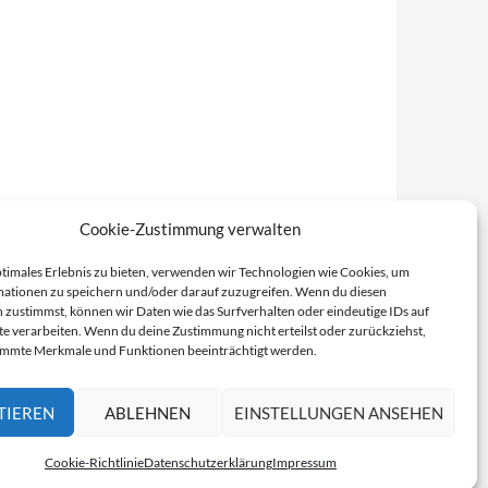
Cookie-Zustimmung verwalten
ptimales Erlebnis zu bieten, verwenden wir Technologien wie Cookies, um
ationen zu speichern und/oder darauf zuzugreifen. Wenn du diesen
 zustimmst, können wir Daten wie das Surfverhalten oder eindeutige IDs auf
te verarbeiten. Wenn du deine Zustimmung nicht erteilst oder zurückziehst,
immte Merkmale und Funktionen beeinträchtigt werden.
TIEREN
ABLEHNEN
EINSTELLUNGEN ANSEHEN
Cookie-Richtlinie
Datenschutzerklärung
Impressum