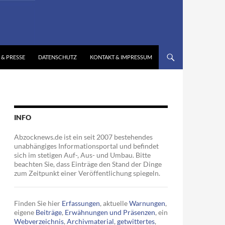
 & PRESSE
DATENSCHUTZ
KONTAKT & IMPRESSUM
INFO
Abzocknews.de ist ein seit 2007 bestehendes
unabhängiges Informationsportal und befindet
sich im stetigen Auf-, Aus- und Umbau. Bitte
beachten Sie, dass Einträge den Stand der Dinge
zum Zeitpunkt einer Veröffentlichung spiegeln.
Finden Sie hier
Erfassungen
, aktuelle
Warnungen
,
eigene
Beiträge
,
Erwähnungen und Präsenzen
, ein
Webverzeichnis
,
Archivmaterial
,
getwittertes
,