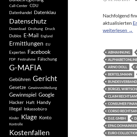
CDU
Call-Center
Datenklau
Datenhandel
Nachfolgend fin
Datenschutz
aktualisierten
E
Drohung
Download
Druck
Neue und/oder a
weiterlesen
→
E-Mail
Dubios
England
Ermittlungen
EU
Facebook
Experten
ABMAHNUNG
Fälschung
Festnahme
FDP
ALPHABETONLINES
G-MAFIA
ARNO DOLL
BERTELSMANN
Gericht
Gebühren
BUNDESVERBAND 
Gesetze
Gewinnmitteilung
BÜRGEL WIRTSCH
Gewinnspiel
Google
CLAIM RECHTSA
Handy
Hacker
Haft
CONSUMER FINAN
Illegal
Inkassobüro
CORSO RECHTSA
Klage
Konto
Kinder
D.I.E. GMBH
D
Kontrolle
EPAG DOMAINSER
Kostenfallen
EURO COLLECTIONS