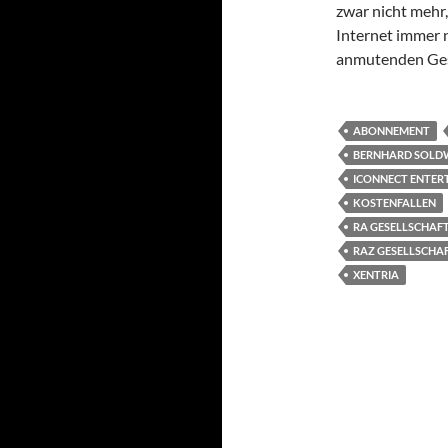
zwar nicht mehr,
Internet immer 
anmutenden Ges
ABONNEMENT
BERNHARD SOLD
ICONNECT ENTER
KOSTENFALLEN
RA GESELLSCHA
RAZ GESELLSCH
XENTRIA