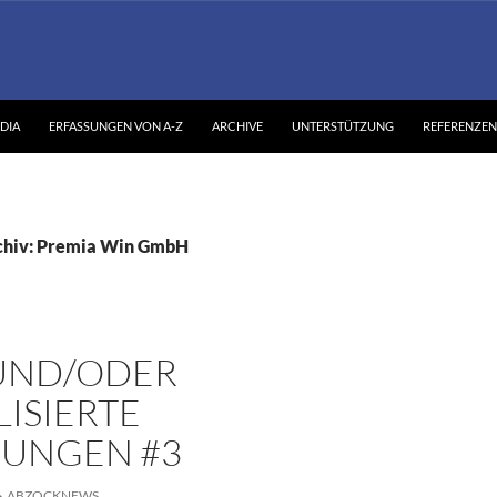
DIA
ERFASSUNGEN VON A-Z
ARCHIVE
UNTERSTÜTZUNG
REFERENZEN
chiv: Premia Win GmbH
UND/ODER
ISIERTE
SUNGEN #3
ABZOCKNEWS