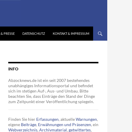
 & PRESSE
DATENSCHUTZ
KONTAKT & IMPRESSUM
INFO
Abzocknews.de ist ein seit 2007 bestehendes
unabhängiges Informationsportal und befindet
sich im stetigen Auf-, Aus- und Umbau. Bitte
beachten Sie, dass Einträge den Stand der Dinge
zum Zeitpunkt einer Veröffentlichung spiegeln.
Finden Sie hier
Erfassungen
, aktuelle
Warnungen
,
eigene
Beiträge
,
Erwähnungen und Präsenzen
, ein
Webverzeichnis
,
Archivmaterial
,
getwittertes
,