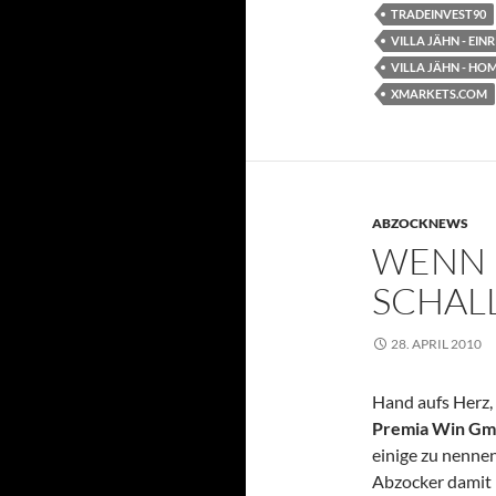
TRADEINVEST90
VILLA JÄHN - E
VILLA JÄHN - HO
XMARKETS.COM
ABZOCKNEWS
WENN 
SCHAL
28. APRIL 2010
Hand aufs Herz,
Premia Win G
einige zu nennen
Abzocker damit 