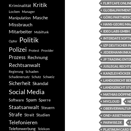
FLIRTCAFE ONLIN
Kritik
Kriminalität
GLOBALPAYMENT
Locken
Manager
Masche
GÖRG PARTNERS
Manipulation
Missbrauch
HANS-GEORG MAA
Mitarbeiter
IDEO LABS GMBH
Mobilfunk
Politik
INTERDATE SOFT
Opfer
IZP DEUTSCHER I
Polizei
Protest
Provider
JEDERMANN INK
Prozess
Rechnung
JP TRADING ENTE
Rechtsanwalt
JUSLEGAL RECHT
Schaden
Regierung
KANZLEI HÖCKER
Schadenersatz
Schutz
Schweiz
LANDGERICHT BE
Sicherheit
Skandal
LANDGERICHT S
Social Media
MATHIAS DÖPFN
Spam
Software
Sperre
MYCLOUD
N
Staatsanwalt
Steuern
OBERVERWALTUN
Strafe
Studien
Streit
ONE+ ASSETMANA
Telefonieren
PARWISE.DE
Telefonwerbung
Telekom
PLATINUM CARD S