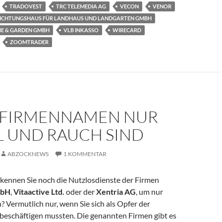
TRADOVEST
TRC TELEMEDIA AG
VECON
VENOR
INRICHTUNGSHAUS FÜR LANDHAUS UND LANDGARTEN GMBH
ME & GARDEN GMBH
VLB INKASSO
WIRECARD
ZOOMTRADER
FIRMENNAMEN NUR
L UND RAUCH SIND
ABZOCKNEWS
1 KOMMENTAR
 kennen Sie noch die Nutzlosdienste der Firmen
mbH
,
Vitaactive Ltd.
oder der
Xentria AG
, um nur
? Vermutlich nur, wenn Sie sich als Opfer der
beschäftigen mussten. Die genannten Firmen gibt es