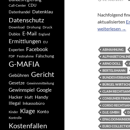
CDU
Call-Center
Datenklau
Datenhandel
Nachfolgend fin
Datenschutz
aktualisierten
E
Drohung
Download
Druck
Neue und/oder a
weiterlesen
→
E-Mail
Dubios
England
Ermittlungen
EU
Facebook
Experten
ABMAHNUNG
Fälschung
Festnahme
FDP
ALPHABETONLINES
G-MAFIA
ARNO DOLL
BERTELSMANN
Gericht
Gebühren
BUNDESVERBAND 
Gesetze
Gewinnmitteilung
BÜRGEL WIRTSCH
Gewinnspiel
Google
CLAIM RECHTSA
Handy
Hacker
Haft
CONSUMER FINAN
Illegal
Inkassobüro
CORSO RECHTSA
Klage
Konto
Kinder
D.I.E. GMBH
D
Kontrolle
EPAG DOMAINSER
Kostenfallen
EURO COLLECTIONS