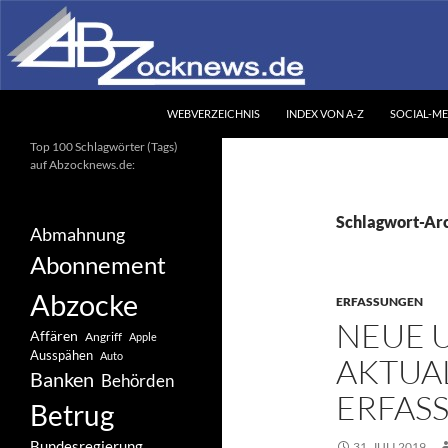
Zum
Inhalt
springen
Suchen
Abzocknews.de
WEBVERZEICHNIS
INDEX VON A-Z
SOCIAL-ME
Ihr unabhängiges
Top 100 Schlagwörter (Tags)
Informationsportal
auf Abzocknews.de:
Schlagwort-Ar
Abmahnung
Abonnement
Abzocke
ERFASSUNGEN
NEUE 
Affären
Angriff
Apple
Ausspähen
Auto
AKTUAL
Banken
Behörden
ERFAS
Betrug
Bundesregierung
31. JULI 2019