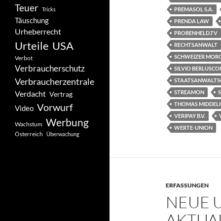
Teuer
Tricks
PREMASOL S.A.
Täuschung
PRENDA LAW
Urheberrecht
PROBENHELD.TV
Urteile
USA
RECHTSANWALT
SCHWEIZER MORG
Verbot
Verbraucherschutz
SILVIO BERLUSCO
Verbraucherzentrale
STAATSANWALTS
Verdacht
STREAMON
Vertrag
THOMAS MIDDEL
Vorwurf
Video
VERIPAY B.V.
Werbung
Wachstum
WERTE-UNION
Österreich
Überwachung
ERFASSUNGEN
NEUE 
AKTUAL