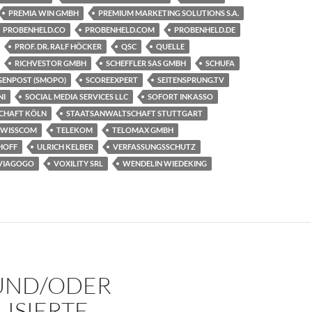
PREMIA WIN GMBH
PREMIUM MARKETING SOLUTIONS S.A.
PROBENHELD.CO
PROBENHELD.COM
PROBENHELD.DE
PROF. DR. RALF HÖCKER
QSC
QUELLE
RICHVESTOR GMBH
SCHEFFLER SAS GMBH
SCHUFA
ENPOST (SMOPO)
SCOREEXPERT
SEITENSPRUNG.TV
NI
SOCIAL MEDIA SERVICES LLC
SOFORT INKASSO
CHAFT KÖLN
STAATSANWALTSCHAFT STUTTGART
SWISSCOM
TELEKOM
TELOMAX GMBH
HOFF
ULRICH KELBER
VERFASSUNGSSCHUTZ
VIAGOGO
VOXILITY SRL
WENDELIN WIEDEKING
UND/ODER
ISIERTE