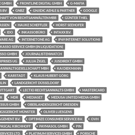
E GMBH
FRONTLINE DIGITAL GMBH
G-MAFIA
S BV
GNBZ
GNJIDIC AEHLE & PARTNER
GOOGLE
CHAFT VON RECHTSANWÄLTEN MBB
GÜNTER THIEL
SSEN
HAUKE SCHEFFLER
HORST SEEHOFER
IDO
INKASSOBÜRO
INTAXX B.V.
WARE AG
INTERNETONE AG
IP69 INTERNET SOLUTIONS
NKASSO SERVICE GMBH (IN LIQUIDATION)
ASSO GMBH
JOURNALISTENWATCH
RPRISES UG
JULIJA ŽIGEL
JUSDIREKT GMBH
SANWALTSGESELLSCHAFT MBH
KAI DIEKMANN
KARSTADT
KLAUS HUBERT GÖRG
RLIN
LANDGERICHT DÜSSELDORF
TUTTGART
LECTIO RECHTSANWALTS GMBH
MASTERCARD
ER
MDR
MEDIASET
MEDUSA UNITED MEDIA GMBH
ESSUS GMBH
OBERLANDESGERICHT DRESDEN
GSGERICHT MÜNSTER
OLIVER LUESGENS
GEMENT B.V.
OPTIMIZE CONSUMER SERVICE B.V.
OVH
PASCAL KIRCHHOFF
PAYMASOL GMBH
PIN
ERVICES LTD.
PLATINUM SERVICES GMBH
PORSCHE