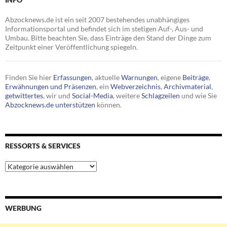
Abzocknews.de ist ein seit 2007 bestehendes unabhängiges
Informationsportal und befindet sich im stetigen Auf-, Aus- und
Umbau. Bitte beachten Sie, dass Einträge den Stand der Dinge zum
Zeitpunkt einer Veröffentlichung spiegeln.
Finden Sie hier
Erfassungen
, aktuelle
Warnungen
, eigene
Beiträge
,
Erwähnungen und Präsenzen
, ein
Webverzeichnis
,
Archivmaterial
,
getwittertes
, wir und
Social-Media
, weitere
Schlagzeilen
und wie Sie
Abzocknews.de unterstützen
können.
RESSORTS & SERVICES
Ressorts
&
Services
WERBUNG