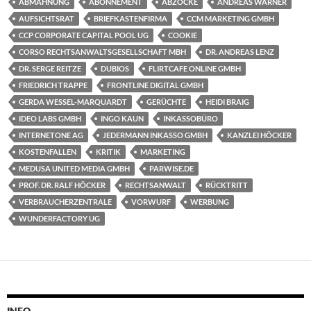
ABMAHNUNG
ABONNEMENT
ABZOCKE
ANDREAS WARNER
AUFSICHTSRAT
BRIEFKASTENFIRMA
CCM MARKETING GMBH
CCP CORPORATE CAPITAL POOL UG
COOKIE
CORSO RECHTSANWALTSGESELLSCHAFT MBH
DR. ANDREAS LENZ
DR. SERGE REITZE
DUBIOS
FLIRTCAFE ONLINE GMBH
FRIEDRICH TRAPPE
FRONTLINE DIGITAL GMBH
GERDA WESSEL-MARQUARDT
GERÜCHTE
HEIDI BRAIG
IDEO LABS GMBH
INGO KAUN
INKASSOBÜRO
INTERNETONE AG
JEDERMANN INKASSO GMBH
KANZLEI HÖCKER
KOSTENFALLEN
KRITIK
MARKETING
MEDUSA UNITED MEDIA GMBH
PARWISE.DE
PROF. DR. RALF HÖCKER
RECHTSANWALT
RÜCKTRITT
VERBRAUCHERZENTRALE
VORWURF
WERBUNG
WUNDERFACTORY UG
INFO