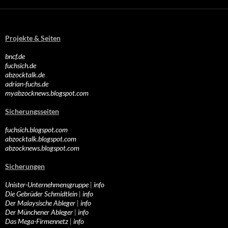
Projekte & Seiten
bncf.de
fuchsich.de
abzocktalk.de
adrian-fuchs.de
myabzocknews.blogspot.com
Sicherungsseiten
fuchsich.blogspot.com
abzocktalk.blogspot.com
abzocknews.blogspot.com
Sicherungen
Unister-Unternehmensgruppe
|
info
Die Gebrüder Schmidtlein
|
info
Der Malaysische Ableger
|
info
Der Münchener Ableger
|
info
Das Mega-Firmennetz
|
info