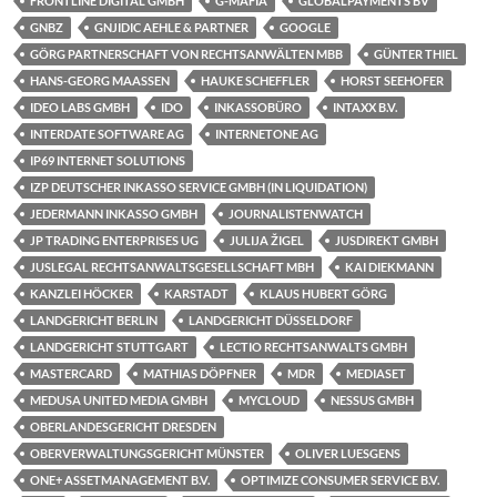
FRONTLINE DIGITAL GMBH
G-MAFIA
GLOBALPAYMENTS BV
GNBZ
GNJIDIC AEHLE & PARTNER
GOOGLE
GÖRG PARTNERSCHAFT VON RECHTSANWÄLTEN MBB
GÜNTER THIEL
HANS-GEORG MAASSEN
HAUKE SCHEFFLER
HORST SEEHOFER
IDEO LABS GMBH
IDO
INKASSOBÜRO
INTAXX B.V.
INTERDATE SOFTWARE AG
INTERNETONE AG
IP69 INTERNET SOLUTIONS
IZP DEUTSCHER INKASSO SERVICE GMBH (IN LIQUIDATION)
JEDERMANN INKASSO GMBH
JOURNALISTENWATCH
JP TRADING ENTERPRISES UG
JULIJA ŽIGEL
JUSDIREKT GMBH
JUSLEGAL RECHTSANWALTSGESELLSCHAFT MBH
KAI DIEKMANN
KANZLEI HÖCKER
KARSTADT
KLAUS HUBERT GÖRG
LANDGERICHT BERLIN
LANDGERICHT DÜSSELDORF
LANDGERICHT STUTTGART
LECTIO RECHTSANWALTS GMBH
MASTERCARD
MATHIAS DÖPFNER
MDR
MEDIASET
MEDUSA UNITED MEDIA GMBH
MYCLOUD
NESSUS GMBH
OBERLANDESGERICHT DRESDEN
OBERVERWALTUNGSGERICHT MÜNSTER
OLIVER LUESGENS
ONE+ ASSETMANAGEMENT B.V.
OPTIMIZE CONSUMER SERVICE B.V.