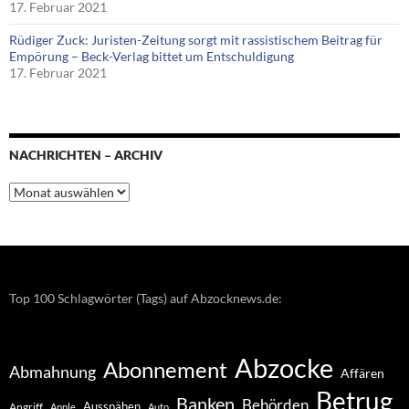
17. Februar 2021
Rüdiger Zuck: Juristen-Zeitung sorgt mit rassistischem Beitrag für
Empörung – Beck-Verlag bittet um Entschuldigung
17. Februar 2021
NACHRICHTEN – ARCHIV
Nachrichten
–
Archiv
Top 100 Schlagwörter (Tags) auf Abzocknews.de:
Abzocke
Abonnement
Abmahnung
Affären
Betrug
Banken
Behörden
Ausspähen
Angriff
Apple
Auto