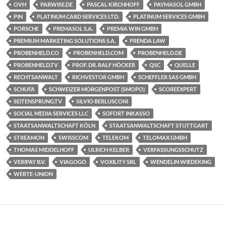
OVH
PARWISE.DE
PASCAL KIRCHHOFF
PAYMASOL GMBH
PIN
PLATINUM CARD SERVICES LTD.
PLATINUM SERVICES GMBH
PORSCHE
PREMASOL S.A.
PREMIA WIN GMBH
PREMIUM MARKETING SOLUTIONS S.A.
PRENDA LAW
PROBENHELD.CO
PROBENHELD.COM
PROBENHELD.DE
PROBENHELD.TV
PROF. DR. RALF HÖCKER
QSC
QUELLE
RECHTSANWALT
RICHVESTOR GMBH
SCHEFFLER SAS GMBH
SCHUFA
SCHWEIZER MORGENPOST (SMOPO)
SCOREEXPERT
SEITENSPRUNG.TV
SILVIO BERLUSCONI
SOCIAL MEDIA SERVICES LLC
SOFORT INKASSO
STAATSANWALTSCHAFT KÖLN
STAATSANWALTSCHAFT STUTTGART
STREAMON
SWISSCOM
TELEKOM
TELOMAX GMBH
THOMAS MIDDELHOFF
ULRICH KELBER
VERFASSUNGSSCHUTZ
VERIPAY B.V.
VIAGOGO
VOXILITY SRL
WENDELIN WIEDEKING
WERTE-UNION