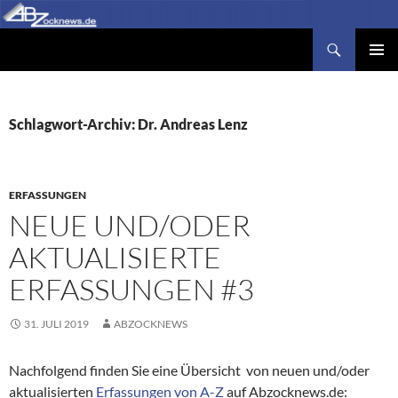
Zum
Inhalt
Suchen
Abzocknews.de
springen
PRIMÄR
MENÜ
Schlagwort-Archiv: Dr. Andreas Lenz
ERFASSUNGEN
NEUE UND/ODER
AKTUALISIERTE
ERFASSUNGEN #3
31. JULI 2019
ABZOCKNEWS
Nachfolgend finden Sie eine Übersicht von neuen und/oder
aktualisierten
Erfassungen von A-Z
auf Abzocknews.de: