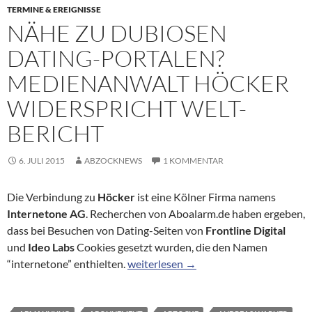
TERMINE & EREIGNISSE
NÄHE ZU DUBIOSEN
DATING-PORTALEN?
MEDIENANWALT HÖCKER
WIDERSPRICHT WELT-
BERICHT
6. JULI 2015
ABZOCKNEWS
1 KOMMENTAR
Die Verbindung zu
Höcker
ist eine Kölner Firma namens
Internetone AG
. Recherchen von Aboalarm.de haben ergeben,
dass bei Besuchen von Dating-Seiten von
Frontline Digital
und
Ideo Labs
Cookies gesetzt wurden, die den Namen
Nähe zu dubiosen Dating-Portalen? M
“internetone” enthielten.
weiterlesen
→