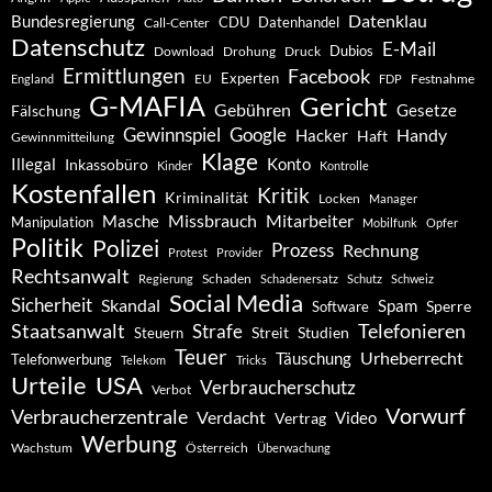
Datenklau
Bundesregierung
CDU
Datenhandel
Call-Center
Datenschutz
E-Mail
Dubios
Drohung
Download
Druck
Ermittlungen
Facebook
Experten
EU
Festnahme
England
FDP
G-MAFIA
Gericht
Gebühren
Gesetze
Fälschung
Gewinnspiel
Google
Handy
Hacker
Haft
Gewinnmitteilung
Klage
Konto
Illegal
Inkassobüro
Kinder
Kontrolle
Kostenfallen
Kritik
Kriminalität
Locken
Manager
Missbrauch
Mitarbeiter
Masche
Manipulation
Mobilfunk
Opfer
Politik
Polizei
Prozess
Rechnung
Protest
Provider
Rechtsanwalt
Schaden
Regierung
Schadenersatz
Schutz
Schweiz
Social Media
Sicherheit
Skandal
Spam
Software
Sperre
Staatsanwalt
Telefonieren
Strafe
Studien
Steuern
Streit
Teuer
Urheberrecht
Täuschung
Telefonwerbung
Telekom
Tricks
Urteile
USA
Verbraucherschutz
Verbot
Vorwurf
Verbraucherzentrale
Verdacht
Video
Vertrag
Werbung
Wachstum
Österreich
Überwachung