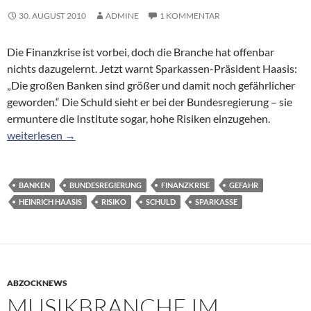
30. AUGUST 2010
ADMINE
1 KOMMENTAR
Die Finanzkrise ist vorbei, doch die Branche hat offenbar
nichts dazugelernt. Jetzt warnt Sparkassen-Präsident Haasis:
„Die großen Banken sind größer und damit noch gefährlicher
geworden.“ Die Schuld sieht er bei der Bundesregierung – sie
ermuntere die Institute sogar, hohe Risiken einzugehen.
Warnung der Sparkassen: „Banken sind noch gefährlicher als vor
weiterlesen
→
BANKEN
BUNDESREGIERUNG
FINANZKRISE
GEFAHR
HEINRICH HAASIS
RISIKO
SCHULD
SPARKASSE
ABZOCKNEWS
MUSIKBRANCHE IM