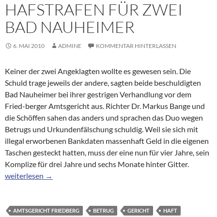
HAFSTRAFEN FÜR ZWEI
BAD NAUHEIMER
6. MAI 2010
ADMINE
KOMMENTAR HINTERLASSEN
Keiner der zwei Angeklagten wollte es gewesen sein. Die
Schuld trage jeweils der andere, sagten beide beschuldigten
Bad Nauheimer bei ihrer gestrigen Verhandlung vor dem
Fried-berger Amtsgericht aus. Richter Dr. Markus Bange und
die Schöffen sahen das anders und sprachen das Duo wegen
Betrugs und Urkundenfälschung schuldig. Weil sie sich mit
illegal erworbenen Bankdaten massenhaft Geld in die eigenen
Taschen gesteckt hatten, muss der eine nun für vier Jahre, sein
Komplize für drei Jahre und sechs Monate hinter Gitter.
Betrug mit Bankkonten: Hafstrafen für zwei Bad Nauheimer
weiterlesen
→
AMTSGERICHT FRIEDBERG
BETRUG
GERICHT
HAFT