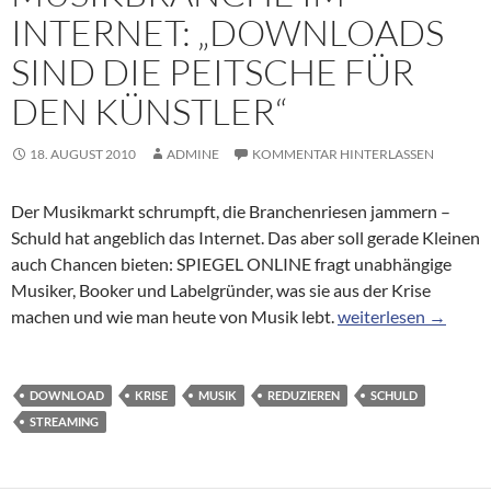
INTERNET: „DOWNLOADS
SIND DIE PEITSCHE FÜR
DEN KÜNSTLER“
18. AUGUST 2010
ADMINE
KOMMENTAR HINTERLASSEN
Der Musikmarkt schrumpft, die Branchenriesen jammern –
Schuld hat angeblich das Internet. Das aber soll gerade Kleinen
auch Chancen bieten: SPIEGEL ONLINE fragt unabhängige
Musiker, Booker und Labelgründer, was sie aus der Krise
Musikbranche im Int
machen und wie man heute von Musik lebt.
weiterlesen
→
DOWNLOAD
KRISE
MUSIK
REDUZIEREN
SCHULD
STREAMING