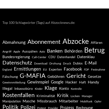
Archiv
Top 100 Schlagwörter (Tags) auf Abzocknews.de:
Abzocke
Abonnement
Abmahnung
Affären
Betrug
Banken
Behörden
Ausspähen
Angriff
Apple
Auto
Datenklau
Bundesregierung
CDU
Datenhandel
Call-Center
Datenschutz
E-Mail
Dubios
Drohung
Download
Druck
Ermittlungen
Facebook
Experten
EU
Festnahme
England
FDP
G-MAFIA
Gericht
Gebühren
Gesetze
Fälschung
Gewinnspiel
Google
Handy
Hacker
Haft
Gewinnmitteilung
Klage
Konto
Illegal
Inkassobüro
Kinder
Kontrolle
Kostenfallen
Kritik
Kriminalität
Locken
Manager
Missbrauch
Mitarbeiter
Masche
Manipulation
Mobilfunk
Opfer
Politik
Polizei
Prozess
Rechnung
Protest
Provider