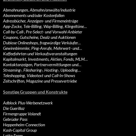
Abmahnungen, Abmahn/anwälte/industrie
Abonnements und/oder Kostenfallen
Adressbücher, Anzeigen- und Firmeneinträge
App-Zocke, Tele-Billing, Wap-Billing, Klingeltöne…
Call-by-Call-, Pre-Select- und Vorwahl-Anbieter
Coupons, Gutscheine, Dealz und Auktionen
Dubiose Onlineshops, fragwürdige Verkäufer…
Gewinnbimmler, Ping-Anrufe, Mehrwert- und…
Kaffeefahrten und Verkaufsveranstaltungen
Kapitalmarkt, Investments, Aktien, Fonds, MLM…
Kontaktanzeigen, Partnervermittlungen und…
Streaming-, Filesharing-, Hosting-, Uploading…
Teleshopping, Videotext und Call-In-Shows
Zeitschriften, Magazine und Pressevertriebe
Sonstige Gruppen und Konstrukte
Adblock Plus-Werbenetzwerk
Die Guerillaz
Firmengruppe Volandt
Gebrüder Pass
Heppenheim-Connection
Kash-Capital Group
Lotto-Team