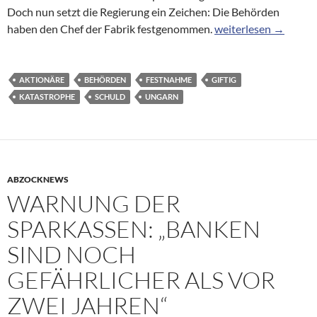
Doch nun setzt die Regierung ein Zeichen: Die Behörden
Ungarn: Chef des U
haben den Chef der Fabrik festgenommen.
weiterlesen
→
AKTIONÄRE
BEHÖRDEN
FESTNAHME
GIFTIG
KATASTROPHE
SCHULD
UNGARN
ABZOCKNEWS
WARNUNG DER
SPARKASSEN: „BANKEN
SIND NOCH
GEFÄHRLICHER ALS VOR
ZWEI JAHREN“