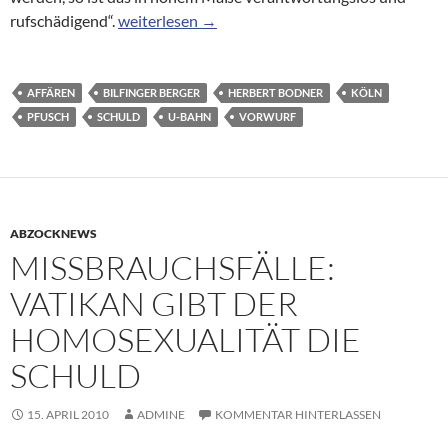
Bauriese Bilfinger Berger wehrt sich gegen Vorw
rufschädigend“.
weiterlesen
→
AFFÄREN
BILFINGER BERGER
HERBERT BODNER
KÖLN
PFUSCH
SCHULD
U-BAHN
VORWURF
ABZOCKNEWS
MISSBRAUCHSFÄLLE:
VATIKAN GIBT DER
HOMOSEXUALITÄT DIE
SCHULD
15. APRIL 2010
ADMINE
KOMMENTAR HINTERLASSEN