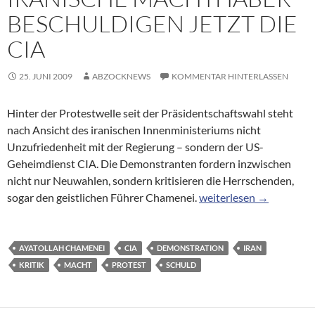
BESCHULDIGEN JETZT DIE
CIA
25. JUNI 2009
ABZOCKNEWS
KOMMENTAR HINTERLASSEN
Hinter der Protestwelle seit der Präsidentschaftswahl steht
nach Ansicht des iranischen Innenministeriums nicht
Unzufriedenheit mit der Regierung – sondern der US-
Geheimdienst CIA. Die Demonstranten fordern inzwischen
nicht nur Neuwahlen, sondern kritisieren die Herrschenden,
Demonstrationen: Irani
sogar den geistlichen Führer Chamenei.
weiterlesen
→
AYATOLLAH CHAMENEI
CIA
DEMONSTRATION
IRAN
KRITIK
MACHT
PROTEST
SCHULD