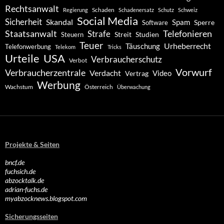
Rechtsanwalt
Schaden
Regierung
Schadenersatz
Schutz
Schweiz
Social Media
Sicherheit
Skandal
Spam
Software
Sperre
Staatsanwalt
Telefonieren
Strafe
Studien
Steuern
Streit
Teuer
Urheberrecht
Täuschung
Telefonwerbung
Telekom
Tricks
Urteile
USA
Verbraucherschutz
Verbot
Vorwurf
Verbraucherzentrale
Verdacht
Video
Vertrag
Werbung
Wachstum
Österreich
Überwachung
Projekte & Seiten
bncf.de
fuchsich.de
abzocktalk.de
adrian-fuchs.de
myabzocknews.blogspot.com
Sicherungsseiten