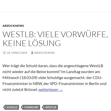
ABZOCKNEWS
WESTLB: VIELE VORWÜRFE,
KEINE LÖSUNG
18. MÄRZ 2009
ABZOCKNEWS
Wer trägt die Schuld daran, dass die angeschlagene WestLB
nicht wieder auf die Beine kommt? Im Landtag wurden am
Mittwoch (18.03.09) viele Schuldige ausgemacht: der CDU-
Finanzminister in NRW, der SPD-Finanzminister in Berlin und
WestLB: Viele Vorwürfe, keine Lösung
nicht zuletzt Brüssel.
weiterlesen
→
SCHULD
VORWURF
WESTLB