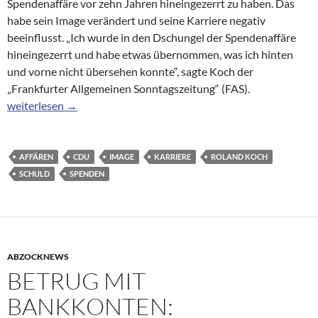
Spendenaffäre vor zehn Jahren hineingezerrt zu haben. Das
habe sein Image verändert und seine Karriere negativ
beeinflusst. „Ich wurde in den Dschungel der Spendenaffäre
hineingezerrt und habe etwas übernommen, was ich hinten
und vorne nicht übersehen konnte“, sagte Koch der
„Frankfurter Allgemeinen Sonntagszeitung“ (FAS).
Spenden-Affäre: Koch gibt CDU Schuld an seinem schlechten I
weiterlesen
→
AFFÄREN
CDU
IMAGE
KARRIERE
ROLAND KOCH
SCHULD
SPENDEN
ABZOCKNEWS
BETRUG MIT
BANKKONTEN: