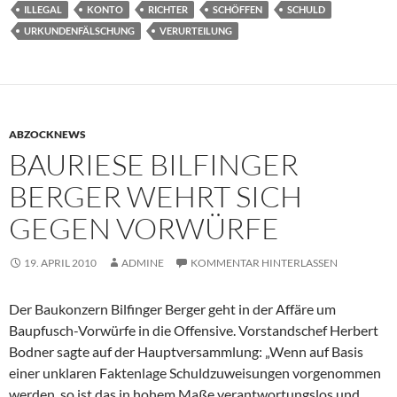
ILLEGAL
KONTO
RICHTER
SCHÖFFEN
SCHULD
URKUNDENFÄLSCHUNG
VERURTEILUNG
ABZOCKNEWS
BAURIESE BILFINGER
BERGER WEHRT SICH
GEGEN VORWÜRFE
19. APRIL 2010
ADMINE
KOMMENTAR HINTERLASSEN
Der Baukonzern Bilfinger Berger geht in der Affäre um
Baupfusch-Vorwürfe in die Offensive. Vorstandschef Herbert
Bodner sagte auf der Hauptversammlung: „Wenn auf Basis
einer unklaren Faktenlage Schuldzuweisungen vorgenommen
werden, so ist das in hohem Maße verantwortungslos und