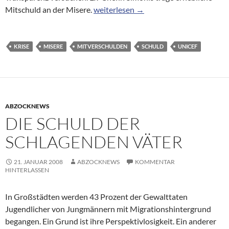
Unicef macht Simonis zum Sündenboc
Mitschuld an der Misere.
weiterlesen
→
KRISE
MISERE
MITVERSCHULDEN
SCHULD
UNICEF
ABZOCKNEWS
DIE SCHULD DER
SCHLAGENDEN VÄTER
21. JANUAR 2008
ABZOCKNEWS
KOMMENTAR
HINTERLASSEN
In Großstädten werden 43 Prozent der Gewalttaten
Jugendlicher von Jungmännern mit Migrationshintergrund
begangen. Ein Grund ist ihre Perspektivlosigkeit. Ein anderer