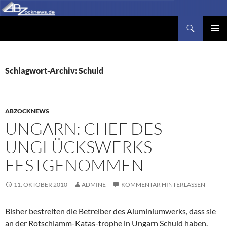
Zum
Inhalt
Suchen
Abzocknews.de
springen
PRIMÄR
MENÜ
Schlagwort-Archiv: Schuld
ABZOCKNEWS
UNGARN: CHEF DES
UNGLÜCKSWERKS
FESTGENOMMEN
11. OKTOBER 2010
ADMINE
KOMMENTAR HINTERLASSEN
Bisher bestreiten die Betreiber des Aluminiumwerks, dass sie
an der Rotschlamm-Katas-trophe in Ungarn Schuld haben.