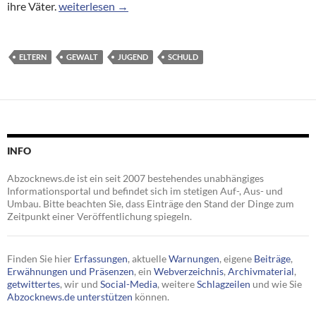
Die Schuld der schlagenden Väter
ihre Väter.
weiterlesen
→
ELTERN
GEWALT
JUGEND
SCHULD
INFO
Abzocknews.de ist ein seit 2007 bestehendes unabhängiges
Informationsportal und befindet sich im stetigen Auf-, Aus- und
Umbau. Bitte beachten Sie, dass Einträge den Stand der Dinge zum
Zeitpunkt einer Veröffentlichung spiegeln.
Finden Sie hier
Erfassungen
, aktuelle
Warnungen
, eigene
Beiträge
,
Erwähnungen und Präsenzen
, ein
Webverzeichnis
,
Archivmaterial
,
getwittertes
, wir und
Social-Media
, weitere
Schlagzeilen
und wie Sie
Abzocknews.de unterstützen
können.