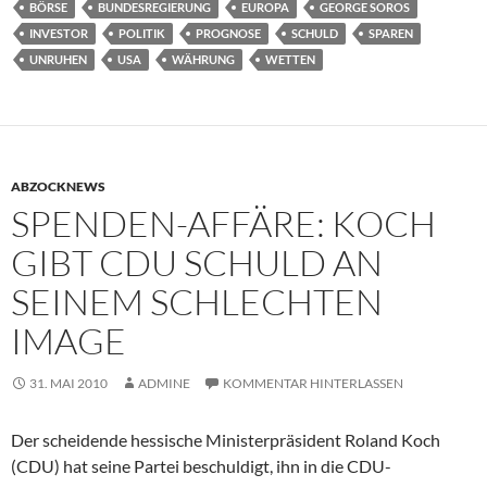
BÖRSE
BUNDESREGIERUNG
EUROPA
GEORGE SOROS
INVESTOR
POLITIK
PROGNOSE
SCHULD
SPAREN
UNRUHEN
USA
WÄHRUNG
WETTEN
ABZOCKNEWS
SPENDEN-AFFÄRE: KOCH
GIBT CDU SCHULD AN
SEINEM SCHLECHTEN
IMAGE
31. MAI 2010
ADMINE
KOMMENTAR HINTERLASSEN
Der scheidende hessische Ministerpräsident Roland Koch
(CDU) hat seine Partei beschuldigt, ihn in die CDU-