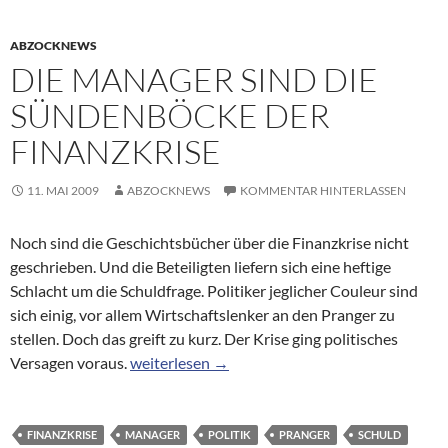
ABZOCKNEWS
DIE MANAGER SIND DIE
SÜNDENBÖCKE DER
FINANZKRISE
11. MAI 2009
ABZOCKNEWS
KOMMENTAR HINTERLASSEN
Noch sind die Geschichtsbücher über die Finanzkrise nicht
geschrieben. Und die Beteiligten liefern sich eine heftige
Schlacht um die Schuldfrage. Politiker jeglicher Couleur sind
sich einig, vor allem Wirtschaftslenker an den Pranger zu
stellen. Doch das greift zu kurz. Der Krise ging politisches
Die Manager sind die Sündenböcke der Finanz
Versagen voraus.
weiterlesen
→
FINANZKRISE
MANAGER
POLITIK
PRANGER
SCHULD