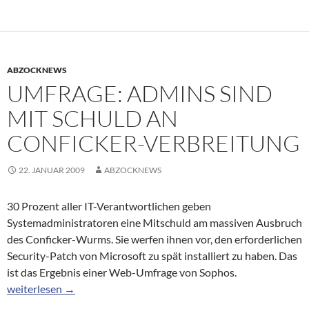
ABZOCKNEWS
UMFRAGE: ADMINS SIND
MIT SCHULD AN
CONFICKER-VERBREITUNG
22. JANUAR 2009
ABZOCKNEWS
30 Prozent aller IT-Verantwortlichen geben
Systemadministratoren eine Mitschuld am massiven Ausbruch
des Conficker-Wurms. Sie werfen ihnen vor, den erforderlichen
Security-Patch von Microsoft zu spät installiert zu haben. Das
ist das Ergebnis einer Web-Umfrage von Sophos.
Umfrage: Admins sind mit schuld an Conficker-Verbreitung
weiterlesen
→