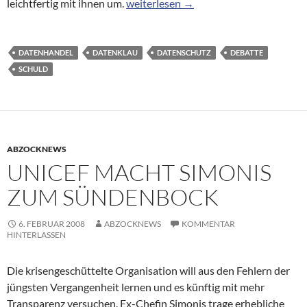
Datenschutz-Debatte: Ist der Kunde s
leichtfertig mit ihnen um.
weiterlesen
→
DATENHANDEL
DATENKLAU
DATENSCHUTZ
DEBATTE
SCHULD
ABZOCKNEWS
UNICEF MACHT SIMONIS
ZUM SÜNDENBOCK
6. FEBRUAR 2008
ABZOCKNEWS
KOMMENTAR
HINTERLASSEN
Die krisengeschüttelte Organisation will aus den Fehlern der
jüngsten Vergangenheit lernen und es künftig mit mehr
Transparenz versuchen. Ex-Chefin Simonis trage erhebliche