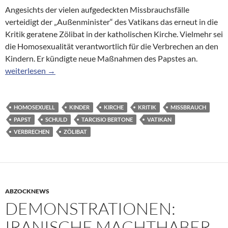
Angesichts der vielen aufgedeckten Missbrauchsfälle
verteidigt der „Außenminister“ des Vatikans das erneut in die
Kritik geratene Zölibat in der katholischen Kirche. Vielmehr sei
die Homosexualität verantwortlich für die Verbrechen an den
Kindern. Er kündigte neue Maßnahmen des Papstes an.
Missbrauchsfälle: Vatikan gibt der Homosexualität die Schuld
weiterlesen
→
HOMOSEXUELL
KINDER
KIRCHE
KRITIK
MISSBRAUCH
PAPST
SCHULD
TARCISIO BERTONE
VATIKAN
VERBRECHEN
ZÖLIBAT
ABZOCKNEWS
DEMONSTRATIONEN:
IRANISCHE MACHTHABER