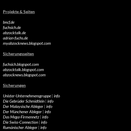
Projekte & Seiten
bncf.de
fuchsich.de
abzocktalk.de
adrian-fuchs.de
myabzocknews.blogspot.com
Sicherungsseiten
fuchsich.blogspot.com
abzocktalk.blogspot.com
abzocknews.blogspot.com
Sicherungen
Unister-Unternehmensgruppe
|
info
Die Gebrüder Schmidtlein
|
info
Der Malaysische Ableger
|
info
Der Münchener Ableger
|
info
Das Mega-Firmennetz
|
info
Die Swiss-Connection
|
info
Rumänischer Ableger
|
info