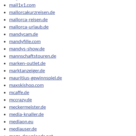
mail1x1.com
mallorcakurzreisen.de
mallorca-reisen.de
mallorca-urlaub.de
mandycam.de
mandyfille.com
mandys-show.de
mannschaftstouren.de
marken-outlet.de
marktanzeiger.de
mauritius-gewinnspiel.de
maxskishop.com
mcaffe.de
mccrazy.de
meckermeister.de
media-knaller.de
mediaon.eu
mediauser.de
mega-downloads.net