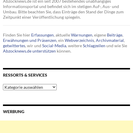
Abzocknews.de ist ein seit 2007 bestehendes unabhängiges
Informationsportal und befindet sich im stetigen Auf-, Aus- und
Umbau. Bitte beachten Sie, dass Einträge den Stand der Dinge zum
Zeitpunkt einer Veröffentlichung spiegeln.
Finden Sie hier
Erfassungen
, aktuelle
Warnungen
, eigene
Beiträge
,
Erwähnungen und Präsenzen
, ein
Webverzeichnis
,
Archivmaterial
,
getwittertes
, wir und
Social-Media
, weitere
Schlagzeilen
und wie Sie
Abzocknews.de unterstützen
können.
RESSORTS & SERVICES
Ressorts
&
Services
WERBUNG