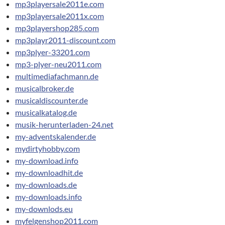
mp3playersale2011e.com
mp3playersale2011x.com
mp3playershop285.com
mp3playr2011-discount.com
mp3plyer-33201.com
mp3-plyer-neu2011.com
multimediafachmann.de
musicalbroker.de
musicaldiscounter.de
musicalkatalog.de
musik-herunterladen-24.net
my-adventskalender.de
mydirtyhobby.com
my-download.info
my-downloadhit.de
my-downloads.de
my-downloads.info
my-downlods.eu
myfelgenshop2011.com