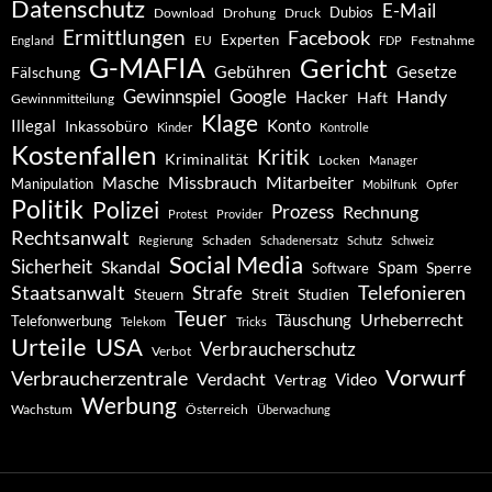
Datenschutz
E-Mail
Dubios
Drohung
Download
Druck
Ermittlungen
Facebook
Experten
EU
Festnahme
England
FDP
G-MAFIA
Gericht
Gebühren
Gesetze
Fälschung
Gewinnspiel
Google
Handy
Hacker
Haft
Gewinnmitteilung
Klage
Konto
Illegal
Inkassobüro
Kinder
Kontrolle
Kostenfallen
Kritik
Kriminalität
Locken
Manager
Missbrauch
Mitarbeiter
Masche
Manipulation
Mobilfunk
Opfer
Politik
Polizei
Prozess
Rechnung
Protest
Provider
Rechtsanwalt
Schaden
Regierung
Schadenersatz
Schutz
Schweiz
Social Media
Sicherheit
Skandal
Spam
Software
Sperre
Staatsanwalt
Telefonieren
Strafe
Studien
Steuern
Streit
Teuer
Urheberrecht
Täuschung
Telefonwerbung
Telekom
Tricks
Urteile
USA
Verbraucherschutz
Verbot
Vorwurf
Verbraucherzentrale
Verdacht
Video
Vertrag
Werbung
Wachstum
Österreich
Überwachung