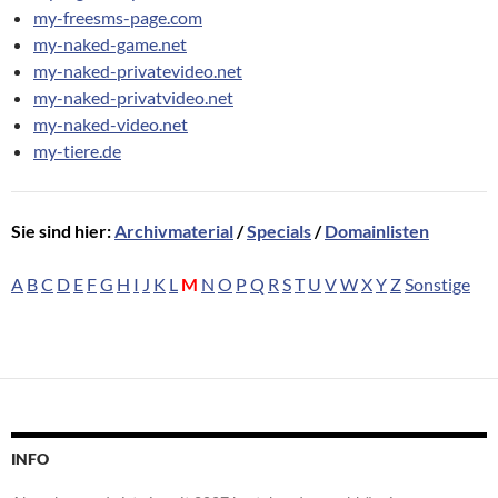
my-freesms-page.com
my-naked-game.net
my-naked-privatevideo.net
my-naked-privatvideo.net
my-naked-video.net
my-tiere.de
Sie sind hier:
Archivmaterial
/
Specials
/
Domainlisten
A
B
C
D
E
F
G
H
I
J
K
L
M
N
O
P
Q
R
S
T
U
V
W
X
Y
Z
Sonstige
INFO