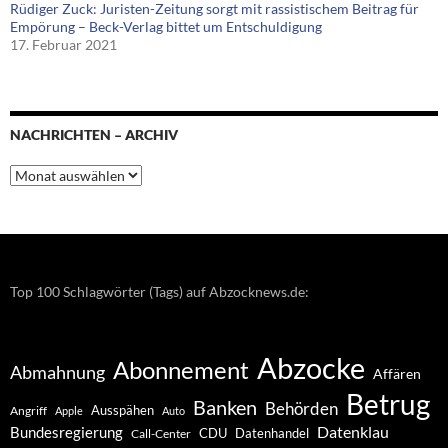
Rüdiger Zuck: Juristen-Zeitung sorgt mit rassistischem Beitrag für
Empörung – Beck-Verlag bittet um Entschuldigung
17. Februar 2021
NACHRICHTEN – ARCHIV
Nachrichten
–
Archiv
Top 100 Schlagwörter (Tags) auf Abzocknews.de:
Abzocke
Abonnement
Abmahnung
Affären
Betrug
Banken
Behörden
Ausspähen
Angriff
Apple
Auto
Datenklau
Bundesregierung
CDU
Datenhandel
Call-Center