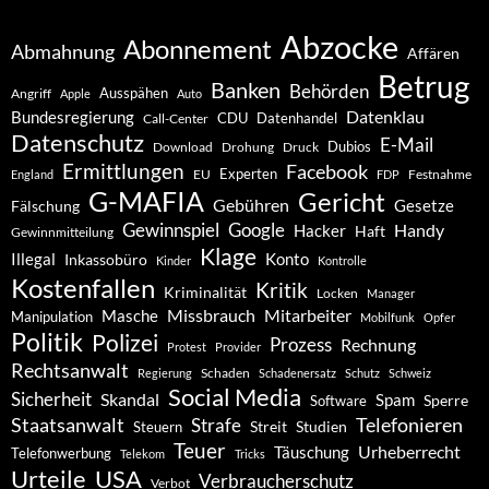
Abzocke
Abonnement
Abmahnung
Affären
Betrug
Banken
Behörden
Ausspähen
Angriff
Apple
Auto
Datenklau
Bundesregierung
CDU
Datenhandel
Call-Center
Datenschutz
E-Mail
Dubios
Drohung
Download
Druck
Ermittlungen
Facebook
Experten
EU
Festnahme
England
FDP
G-MAFIA
Gericht
Gebühren
Gesetze
Fälschung
Gewinnspiel
Google
Handy
Hacker
Haft
Gewinnmitteilung
Klage
Konto
Illegal
Inkassobüro
Kinder
Kontrolle
Kostenfallen
Kritik
Kriminalität
Locken
Manager
Missbrauch
Mitarbeiter
Masche
Manipulation
Mobilfunk
Opfer
Politik
Polizei
Prozess
Rechnung
Protest
Provider
Rechtsanwalt
Schaden
Regierung
Schadenersatz
Schutz
Schweiz
Social Media
Sicherheit
Skandal
Spam
Software
Sperre
Staatsanwalt
Telefonieren
Strafe
Studien
Steuern
Streit
Teuer
Urheberrecht
Täuschung
Telefonwerbung
Telekom
Tricks
Urteile
USA
Verbraucherschutz
Verbot