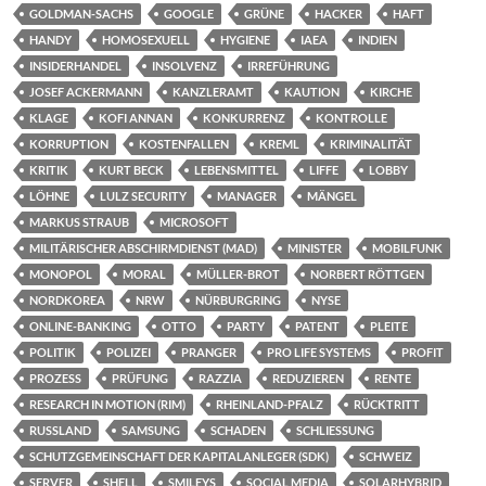
GOLDMAN-SACHS
GOOGLE
GRÜNE
HACKER
HAFT
HANDY
HOMOSEXUELL
HYGIENE
IAEA
INDIEN
INSIDERHANDEL
INSOLVENZ
IRREFÜHRUNG
JOSEF ACKERMANN
KANZLERAMT
KAUTION
KIRCHE
KLAGE
KOFI ANNAN
KONKURRENZ
KONTROLLE
KORRUPTION
KOSTENFALLEN
KREML
KRIMINALITÄT
KRITIK
KURT BECK
LEBENSMITTEL
LIFFE
LOBBY
LÖHNE
LULZ SECURITY
MANAGER
MÄNGEL
MARKUS STRAUB
MICROSOFT
MILITÄRISCHER ABSCHIRMDIENST (MAD)
MINISTER
MOBILFUNK
MONOPOL
MORAL
MÜLLER-BROT
NORBERT RÖTTGEN
NORDKOREA
NRW
NÜRBURGRING
NYSE
ONLINE-BANKING
OTTO
PARTY
PATENT
PLEITE
POLITIK
POLIZEI
PRANGER
PRO LIFE SYSTEMS
PROFIT
PROZESS
PRÜFUNG
RAZZIA
REDUZIEREN
RENTE
RESEARCH IN MOTION (RIM)
RHEINLAND-PFALZ
RÜCKTRITT
RUSSLAND
SAMSUNG
SCHADEN
SCHLIESSUNG
SCHUTZGEMEINSCHAFT DER KAPITALANLEGER (SDK)
SCHWEIZ
SERVER
SHELL
SMILEYS
SOCIAL MEDIA
SOLARHYBRID