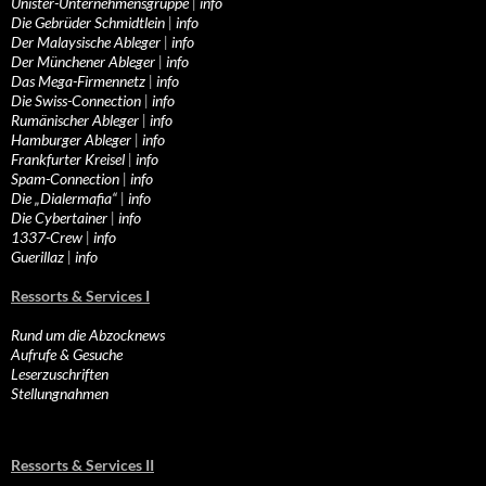
Unister-Unternehmensgruppe
|
info
Die Gebrüder Schmidtlein
|
info
Der Malaysische Ableger
|
info
Der Münchener Ableger
|
info
Das Mega-Firmennetz
|
info
Die Swiss-Connection
|
info
Rumänischer Ableger
|
info
Hamburger Ableger
|
info
Frankfurter Kreisel
|
info
Spam-Connection
|
info
Die „Dialermafia“
|
info
Die Cybertainer
|
info
1337-Crew
|
info
Guerillaz
|
info
Ressorts & Services I
Rund um die Abzocknews
Aufrufe & Gesuche
Leserzuschriften
Stellungnahmen
Ressorts & Services II