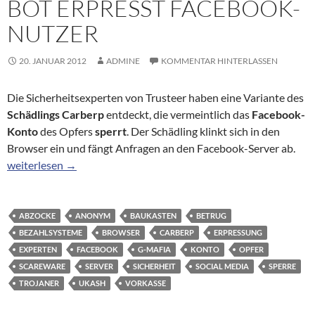
BOT ERPRESST FACEBOOK-
NUTZER
20. JANUAR 2012
ADMINE
KOMMENTAR HINTERLASSEN
Die Sicherheitsexperten von Trusteer haben eine Variante des
Schädlings Carberp
entdeckt, die vermeintlich das
Facebook-
Konto
des Opfers
sperrt
. Der Schädling klinkt sich in den
Browser ein und fängt Anfragen an den Facebook-Server ab.
Bot erpresst Facebook-Nutzer
weiterlesen
→
ABZOCKE
ANONYM
BAUKASTEN
BETRUG
BEZAHLSYSTEME
BROWSER
CARBERP
ERPRESSUNG
EXPERTEN
FACEBOOK
G-MAFIA
KONTO
OPFER
SCAREWARE
SERVER
SICHERHEIT
SOCIAL MEDIA
SPERRE
TROJANER
UKASH
VORKASSE