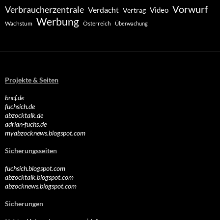
Vorwurf
Verbraucherzentrale
Verdacht
Video
Vertrag
Werbung
Wachstum
Österreich
Überwachung
Projekte & Seiten
bncf.de
fuchsich.de
abzocktalk.de
adrian-fuchs.de
myabzocknews.blogspot.com
Sicherungsseiten
fuchsich.blogspot.com
abzocktalk.blogspot.com
abzocknews.blogspot.com
Sicherungen