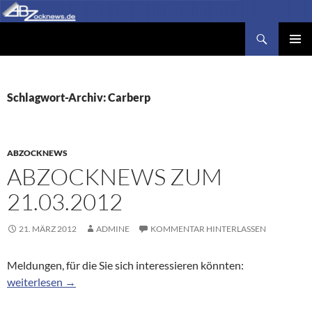
Zum
Inhalt
Suchen
Abzocknews.de
springen
PRIMÄR
MENÜ
Schlagwort-Archiv: Carberp
ABZOCKNEWS
ABZOCKNEWS ZUM
21.03.2012
21. MÄRZ 2012
ADMINE
KOMMENTAR HINTERLASSEN
Meldungen, für die Sie sich interessieren könnten:
Abzocknews zum 21.03.2012
weiterlesen
→