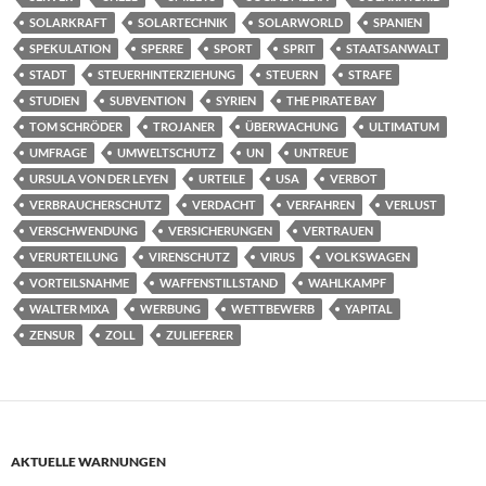
SOLARKRAFT
SOLARTECHNIK
SOLARWORLD
SPANIEN
SPEKULATION
SPERRE
SPORT
SPRIT
STAATSANWALT
STADT
STEUERHINTERZIEHUNG
STEUERN
STRAFE
STUDIEN
SUBVENTION
SYRIEN
THE PIRATE BAY
TOM SCHRÖDER
TROJANER
ÜBERWACHUNG
ULTIMATUM
UMFRAGE
UMWELTSCHUTZ
UN
UNTREUE
URSULA VON DER LEYEN
URTEILE
USA
VERBOT
VERBRAUCHERSCHUTZ
VERDACHT
VERFAHREN
VERLUST
VERSCHWENDUNG
VERSICHERUNGEN
VERTRAUEN
VERURTEILUNG
VIRENSCHUTZ
VIRUS
VOLKSWAGEN
VORTEILSNAHME
WAFFENSTILLSTAND
WAHLKAMPF
WALTER MIXA
WERBUNG
WETTBEWERB
YAPITAL
ZENSUR
ZOLL
ZULIEFERER
AKTUELLE WARNUNGEN