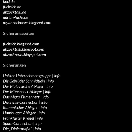
bncf.de
fuchsich.de
abzocktalk.de
adrian-fuchs.de
myabzocknews.blogspot.com
Sicherungsseiten
fuchsich.blogspot.com
abzocktalk.blogspot.com
abzocknews.blogspot.com
Sicherungen
Unister-Unternehmensgruppe
|
info
Die Gebrüder Schmidtlein
|
info
Der Malaysische Ableger
|
info
Der Münchener Ableger
|
info
Das Mega-Firmennetz
|
info
Die Swiss-Connection
|
info
Rumänischer Ableger
|
info
Hamburger Ableger
|
info
Frankfurter Kreisel
|
info
Spam-Connection
|
info
Die „Dialermafia“
|
info