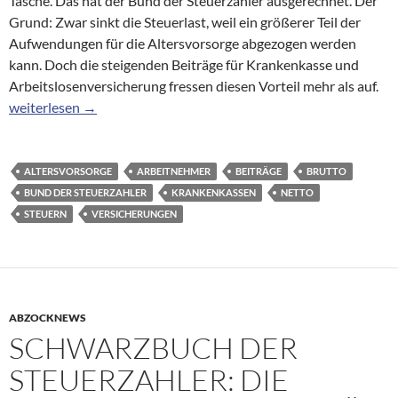
Tasche. Das hat der Bund der Steuerzahler ausgerechnet. Der
Grund: Zwar sinkt die Steuerlast, weil ein größerer Teil der
Aufwendungen für die Altersvorsorge abgezogen werden
kann. Doch die steigenden Beiträge für Krankenkasse und
Arbeitslosenversicherung fressen diesen Vorteil mehr als auf.
Steuerlast: Weniger Netto vom Brutto im nächsten Jahr
weiterlesen
→
ALTERSVORSORGE
ARBEITNEHMER
BEITRÄGE
BRUTTO
BUND DER STEUERZAHLER
KRANKENKASSEN
NETTO
STEUERN
VERSICHERUNGEN
ABZOCKNEWS
SCHWARZBUCH DER
STEUERZAHLER: DIE