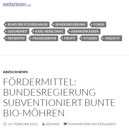
Krankenkassen: Steuerzahlerbund fordert Wegfall der Praxisge
weiterlesen
→
BUND DER STEUERZAHLER
BUNDESREGIERUNG
FONDS
GESUNDHEIT
KARL-HEINZ DÄKE
KRANKENKASSEN
PATIENTEN
PRAXISGEBÜHR
PROFIT
STUDIEN
VERZICHT
ABZOCKNEWS
FÖRDERMITTEL:
BUNDESREGIERUNG
SUBVENTIONIERT BUNTE
BIO-MÖHREN
14. FEBRUAR 2012
ADMINE
KOMMENTAR HINTERLASSEN