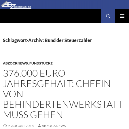
Zum
Inhalt
Suchen
Abzocknews.de
springen
PRIMÄR
MENÜ
Schlagwort-Archiv: Bund der Steuerzahler
ABZOCKNEWS
,
FUNDSTÜCKE
376.000 EURO
JAHRESGEHALT: CHEFIN
VON
BEHINDERTENWERKSTATT
MUSS GEHEN
9. AUGUST 2018
ABZOCKNEWS