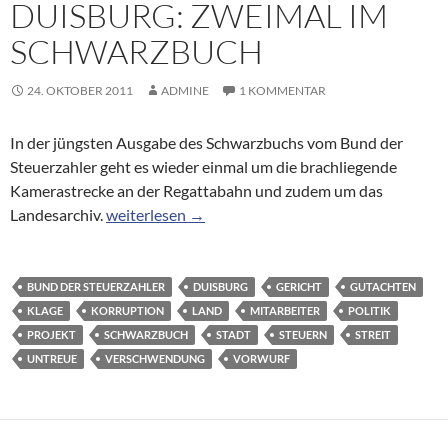
DUISBURG: ZWEIMAL IM
SCHWARZBUCH
24. OKTOBER 2011
ADMINE
1 KOMMENTAR
In der jüngsten Ausgabe des Schwarzbuchs vom Bund der
Steuerzahler geht es wieder einmal um die brachliegende
Kamerastrecke an der Regattabahn und zudem um das
Duisburg: Zweimal im Schwarzbuch
Landesarchiv.
weiterlesen
→
BUND DER STEUERZAHLER
DUISBURG
GERICHT
GUTACHTEN
KLAGE
KORRUPTION
LAND
MITARBEITER
POLITIK
PROJEKT
SCHWARZBUCH
STADT
STEUERN
STREIT
UNTREUE
VERSCHWENDUNG
VORWURF