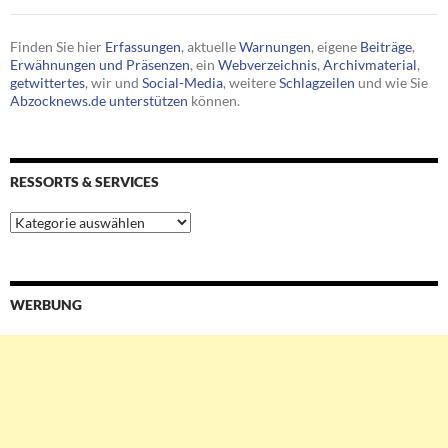
Finden Sie hier
Erfassungen
, aktuelle
Warnungen
, eigene
Beiträge
,
Erwähnungen und Präsenzen
, ein
Webverzeichnis
,
Archivmaterial
,
getwittertes
, wir und
Social-Media
, weitere
Schlagzeilen
und wie Sie
Abzocknews.de unterstützen
können.
RESSORTS & SERVICES
Ressorts
&
Services
WERBUNG