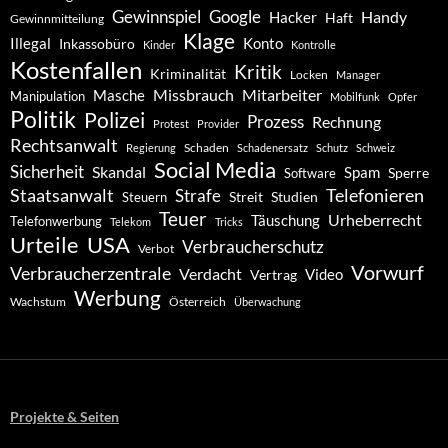
Gewinnspiel
Google
Handy
Hacker
Haft
Gewinnmitteilung
Klage
Konto
Illegal
Inkassobüro
Kinder
Kontrolle
Kostenfallen
Kritik
Kriminalität
Locken
Manager
Missbrauch
Mitarbeiter
Masche
Manipulation
Mobilfunk
Opfer
Politik
Polizei
Prozess
Rechnung
Protest
Provider
Rechtsanwalt
Schaden
Regierung
Schadenersatz
Schutz
Schweiz
Social Media
Sicherheit
Skandal
Spam
Software
Sperre
Staatsanwalt
Telefonieren
Strafe
Studien
Steuern
Streit
Teuer
Urheberrecht
Täuschung
Telefonwerbung
Telekom
Tricks
Urteile
USA
Verbraucherschutz
Verbot
Vorwurf
Verbraucherzentrale
Verdacht
Video
Vertrag
Werbung
Wachstum
Österreich
Überwachung
Projekte & Seiten