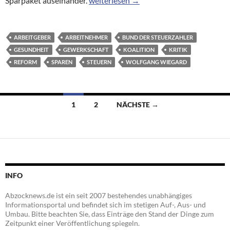
Sparpaket auseinander.
weiterlesen
→
ARBEITGEBER
ARBEITNEHMER
BUND DER STEUERZAHLER
GESUNDHEIT
GEWERKSCHAFT
KOALITION
KRITIK
REFORM
SPAREN
STEUERN
WOLFGANG WIEGARD
Beitragsnavigation
1
2
NÄCHSTE →
INFO
Abzocknews.de ist ein seit 2007 bestehendes unabhängiges
Informationsportal und befindet sich im stetigen Auf-, Aus- und
Umbau. Bitte beachten Sie, dass Einträge den Stand der Dinge zum
Zeitpunkt einer Veröffentlichung spiegeln.