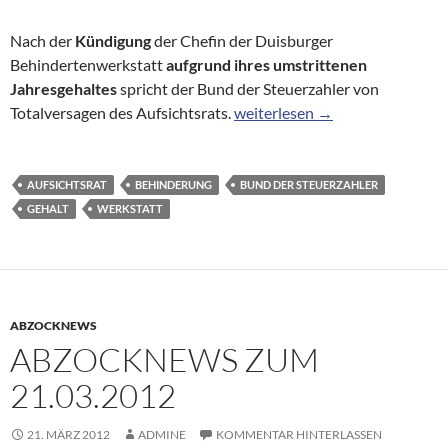
Nach der
Kündigung
der Chefin der Duisburger
Behindertenwerkstatt
aufgrund ihres umstrittenen
Jahresgehaltes
spricht der Bund der Steuerzahler von
376.000 Euro Jahresgehalt: Ch
Totalversagen des Aufsichtsrats.
weiterlesen
→
AUFSICHTSRAT
BEHINDERUNG
BUND DER STEUERZAHLER
GEHALT
WERKSTATT
ABZOCKNEWS
ABZOCKNEWS ZUM
21.03.2012
21. MÄRZ 2012
ADMINE
KOMMENTAR HINTERLASSEN