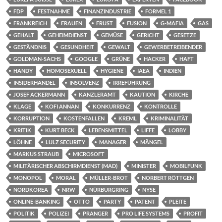
FDP
FESTNAHME
FINANZINDUSTRIE
FORMEL 1
FRANKREICH
FRAUEN
FRUST
FUSION
G-MAFIA
GAS
GEHALT
GEHEIMDIENST
GEMÜSE
GERICHT
GESETZE
GESTÄNDNIS
GESUNDHEIT
GEWALT
GEWERBETREIBENDER
GOLDMAN-SACHS
GOOGLE
GRÜNE
HACKER
HAFT
HANDY
HOMOSEXUELL
HYGIENE
IAEA
INDIEN
INSIDERHANDEL
INSOLVENZ
IRREFÜHRUNG
JOSEF ACKERMANN
KANZLERAMT
KAUTION
KIRCHE
KLAGE
KOFI ANNAN
KONKURRENZ
KONTROLLE
KORRUPTION
KOSTENFALLEN
KREML
KRIMINALITÄT
KRITIK
KURT BECK
LEBENSMITTEL
LIFFE
LOBBY
LÖHNE
LULZ SECURITY
MANAGER
MÄNGEL
MARKUS STRAUB
MICROSOFT
MILITÄRISCHER ABSCHIRMDIENST (MAD)
MINISTER
MOBILFUNK
MONOPOL
MORAL
MÜLLER-BROT
NORBERT RÖTTGEN
NORDKOREA
NRW
NÜRBURGRING
NYSE
ONLINE-BANKING
OTTO
PARTY
PATENT
PLEITE
POLITIK
POLIZEI
PRANGER
PRO LIFE SYSTEMS
PROFIT