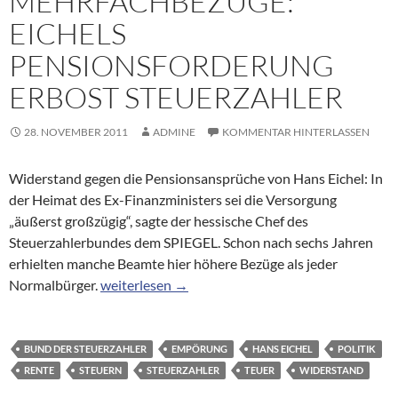
MEHRFACHBEZÜGE:
EICHELS
PENSIONSFORDERUNG
ERBOST STEUERZAHLER
28. NOVEMBER 2011
ADMINE
KOMMENTAR HINTERLASSEN
Widerstand gegen die Pensionsansprüche von Hans Eichel: In
der Heimat des Ex-Finanzministers sei die Versorgung
„äußerst großzügig“, sagte der hessische Chef des
Steuerzahlerbundes dem SPIEGEL. Schon nach sechs Jahren
erhielten manche Beamte hier höhere Bezüge als jeder
Mehrfachbezüge: Eichels Pensionsforderung erbo
Normalbürger.
weiterlesen
→
BUND DER STEUERZAHLER
EMPÖRUNG
HANS EICHEL
POLITIK
RENTE
STEUERN
STEUERZAHLER
TEUER
WIDERSTAND