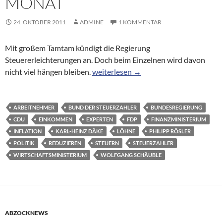
MONAT
24. OKTOBER 2011
ADMINE
1 KOMMENTAR
Mit großem Tamtam kündigt die Regierung
Steuererleichterungen an. Doch beim Einzelnen wird davon
Bei 3000 Euro brutto: Neun Euro sch
nicht viel hängen bleiben.
weiterlesen
→
ARBEITNEHMER
BUND DER STEUERZAHLER
BUNDESREGIERUNG
CDU
EINKOMMEN
EXPERTEN
FDP
FINANZMINISTERIUM
INFLATION
KARL-HEINZ DÄKE
LÖHNE
PHILIPP RÖSLER
POLITIK
REDUZIEREN
STEUERN
STEUERZAHLER
WIRTSCHAFTSMINISTERIUM
WOLFGANG SCHÄUBLE
ABZOCKNEWS