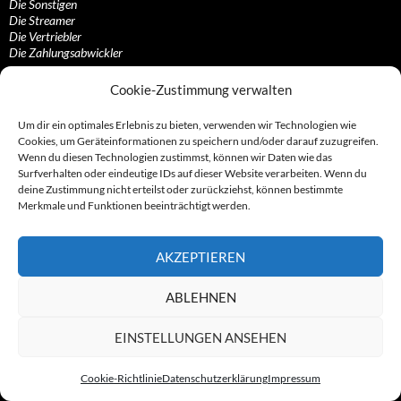
Die Sonstigen
Die Streamer
Die Vertriebler
Die Zahlungsabwickler
Cookie-Zustimmung verwalten
Branchen, Gefahren und Maschen
Um dir ein optimales Erlebnis zu bieten, verwenden wir Technologien wie
Cookies, um Geräteinformationen zu speichern und/oder darauf zuzugreifen.
Abmahnungen, Abmahn/anwälte/industrie
Wenn du diesen Technologien zustimmst, können wir Daten wie das
Abonnements und/oder Kostenfallen
Surfverhalten oder eindeutige IDs auf dieser Website verarbeiten. Wenn du
Adressbücher, Anzeigen- und Firmeneinträge
deine Zustimmung nicht erteilst oder zurückziehst, können bestimmte
App-Zocke, Tele-Billing, Wap-Billing, Klingeltöne…
Merkmale und Funktionen beeinträchtigt werden.
Call-by-Call-, Pre-Select- und Vorwahl-Anbieter
Coupons, Gutscheine, Dealz und Auktionen
Dubiose Onlineshops, fragwürdige Verkäufer…
AKZEPTIEREN
Gewinnbimmler, Ping-Anrufe, Mehrwert- und…
Kaffeefahrten und Verkaufsveranstaltungen
Kapitalmarkt, Investments, Aktien, Fonds, MLM…
ABLEHNEN
Kontaktanzeigen, Partnervermittlungen und…
Streaming-, Filesharing-, Hosting-, Uploading…
EINSTELLUNGEN ANSEHEN
Teleshopping, Videotext und Call-In-Shows
Zeitschriften, Magazine und Pressevertriebe
Cookie-Richtlinie
Datenschutzerklärung
Impressum
Sonstige Gruppen und Konstrukte