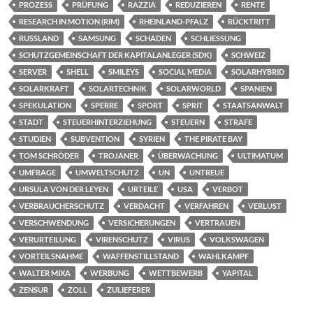
PROZESS
PRÜFUNG
RAZZIA
REDUZIEREN
RENTE
RESEARCH IN MOTION (RIM)
RHEINLAND-PFALZ
RÜCKTRITT
RUSSLAND
SAMSUNG
SCHADEN
SCHLIESSUNG
SCHUTZGEMEINSCHAFT DER KAPITALANLEGER (SDK)
SCHWEIZ
SERVER
SHELL
SMILEYS
SOCIAL MEDIA
SOLARHYBRID
SOLARKRAFT
SOLARTECHNIK
SOLARWORLD
SPANIEN
SPEKULATION
SPERRE
SPORT
SPRIT
STAATSANWALT
STADT
STEUERHINTERZIEHUNG
STEUERN
STRAFE
STUDIEN
SUBVENTION
SYRIEN
THE PIRATE BAY
TOM SCHRÖDER
TROJANER
ÜBERWACHUNG
ULTIMATUM
UMFRAGE
UMWELTSCHUTZ
UN
UNTREUE
URSULA VON DER LEYEN
URTEILE
USA
VERBOT
VERBRAUCHERSCHUTZ
VERDACHT
VERFAHREN
VERLUST
VERSCHWENDUNG
VERSICHERUNGEN
VERTRAUEN
VERURTEILUNG
VIRENSCHUTZ
VIRUS
VOLKSWAGEN
VORTEILSNAHME
WAFFENSTILLSTAND
WAHLKAMPF
WALTER MIXA
WERBUNG
WETTBEWERB
YAPITAL
ZENSUR
ZOLL
ZULIEFERER