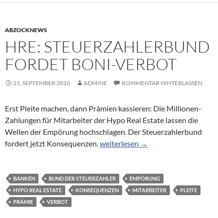
ABZOCKNEWS
HRE: STEUERZAHLERBUND
FORDET BONI-VERBOT
21. SEPTEMBER 2010
ADMINE
KOMMENTAR HINTERLASSEN
Erst Pleite machen, dann Prämien kassieren: Die Millionen-
Zahlungen für Mitarbeiter der Hypo Real Estate lassen die
Wellen der Empörung hochschlagen. Der Steuerzahlerbund
HRE: Steuerzahlerbund fordet Boni
fordert jetzt Konsequenzen.
weiterlesen
→
BANKEN
BUND DER STEUERZAHLER
EMPÖRUNG
HYPO REAL ESTATE
KONSEQUENZEN
MITARBEITER
PLEITE
PRÄMIE
VERBOT