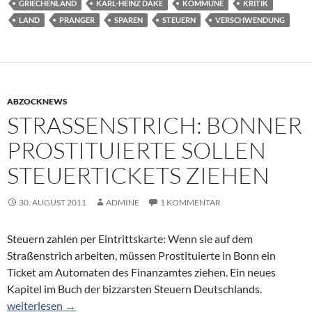
GRIECHENLAND
KARL-HEINZ DÄKE
KOMMUNE
KRITIK
LAND
PRANGER
SPAREN
STEUERN
VERSCHWENDUNG
ABZOCKNEWS
STRASSENSTRICH: BONNER P
ROSTITUIERTE SOLLEN S
TEUERTICKETS ZIEHEN
30. AUGUST 2011
ADMINE
1 KOMMENTAR
Steuern zahlen per Eintrittskarte: Wenn sie auf dem
Straßenstrich arbeiten, müssen Prostituierte in Bonn ein
Ticket am Automaten des Finanzamtes ziehen. Ein neues
Kapitel im Buch der bizzarsten Steuern Deutschlands.
Straßenstrich: Bonner Prostituierte sollen Steuertickets ziehen
weiterlesen
→