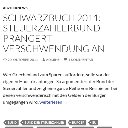
ABZOCKNEWS
SCHWARZBUCH 2011:
STEUERZAHLERBUND
PRANGERT
VERSCHWENDUNG AN
20. OKTOBER 2011
ADMINE
1 KOMMENTAR
Wer Griechenland zum Sparen auffordere, solle vor der
eigenen Haustür anfangen. So argumentiert der Bund der
Steuerzahler und zeigt eine ganze Reihe von Beispielen, bei
denen verschwenderisch mit den Geldern der Bürger
Schwarzbuch 2011: Steuerzahlerbund prang
umgegangen wird.
weiterlesen
→
BUND
BUND DER STEUERZAHLER
BÜRGER
EU