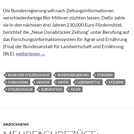
Die Bundesregierung will nach Zeitungsinformationen
verschiedenfarbige Bio-Möhren züchten lassen. Dafür zahle
sie in den nächsten drei Jahren 230.000 Euro Fördermittel,
berichtet die „Neue Osnabrücker Zeitung“ unter Berufung auf
das Forschungsinformationssystem für Agrar und Ernährung
(Fisa) der Bundesanstalt für Landwirtschaft und Ernährung
Fördermittel: Bundesregierung subventioniert bunte Bi
(BLE).
weiterlesen
→
BUND DER STEUERZAHLER
BUNDESREGIERUNG
FÖRDERN
FORSCHUNG
GEMÜSE
KRITIK
LEBENSMITTEL
STEUERN
STEUERZAHLER
SUBVENTION
TEUER
ABZOCKNEWS