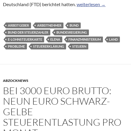
Einführung der elektronis
Deutschland (FTD) berichtet hatten.
weiterlesen
→
ARBEITGEBER
ARBEITNEHMER
BUND
BUND DER STEUERZAHLER
BUNDESREGIERUNG
E-LOHNSTEUERKARTE
ELENA
FINANZMINISTERIUM
LAND
PROBLEME
STEUERERKLÄRUNG
STEUERN
ABZOCKNEWS
BEI 3000 EURO BRUTTO:
NEUN EURO SCHWARZ-
GELBE
STEUERENTLASTUNG PRO