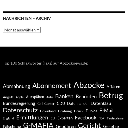
NACHRICHTEN – ARCHIV
Nachrichten
–
Archiv
Top 100 Schlagwörter (Tags) auf Abzocknews.de:
Abzocke
Abonnement
Abmahnung
Affären
Betrug
Banken
Behörden
Ausspähen
Angriff
Apple
Auto
Datenklau
Bundesregierung
CDU
Datenhandel
Call-Center
Datenschutz
E-Mail
Dubios
Drohung
Download
Druck
Ermittlungen
Facebook
Experten
EU
Festnahme
England
FDP
G-MAFIA
Gericht
Gebühren
Gesetze
Fälschung