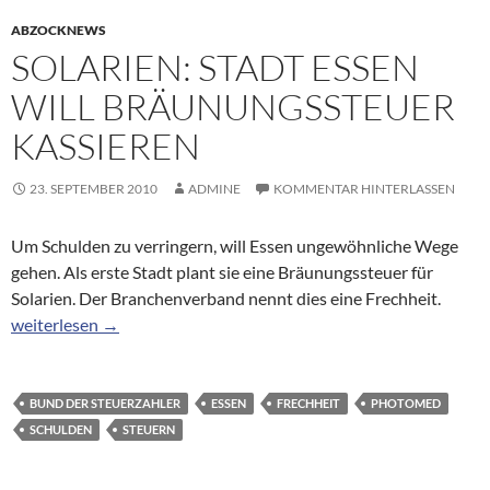
ABZOCKNEWS
SOLARIEN: STADT ESSEN
WILL BRÄUNUNGSSTEUER
KASSIEREN
23. SEPTEMBER 2010
ADMINE
KOMMENTAR HINTERLASSEN
Um Schulden zu verringern, will Essen ungewöhnliche Wege
gehen. Als erste Stadt plant sie eine Bräunungssteuer für
Solarien. Der Branchenverband nennt dies eine Frechheit.
Solarien: Stadt Essen will Bräunungssteuer kassieren
weiterlesen
→
BUND DER STEUERZAHLER
ESSEN
FRECHHEIT
PHOTOMED
SCHULDEN
STEUERN