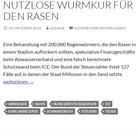
NUTZLOSE WURMKUR FÜR
DEN RASEN
28. OKTOBER 2010
ADMINE
KOMMENTAR HINTERLASSEN
Eine Behandlung mit 200.000 Regenwürmern, die den Rasen in
einem Stadion auflockern sollten, spekulative Finanzgeschäfte
beim Abwasserverband und eine falsch berechnete
Schutzwand beim ICE: Der Bund der Steuerzahler listet 127
Fälle auf, in denen der Staat Millionen in den Sand setzte.
Schwarzbuch der Steuerzahler: Die nutzlose Wurmkur für den R
weiterlesen
→
ABWASSER
BAHN
BUND DER STEUERZAHLER
ICE
KARL-HEINZ DÄKE
SCHWARZBUCH
STEUERN
TEUER