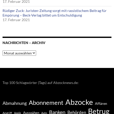
17. Februar 2021
Rüdiger Zuck: Juristen-Zeitung sorgt mit rassistischem Beitrag für
Empörung – Beck-Verlag bittet um Entschuldigung
17. Februar 2021
NACHRICHTEN – ARCHIV
Nachrichten
–
Archiv
Top 100 Schlagwörter (Tags) auf Abzocknews.de:
Abzocke
Abonnement
Abmahnung
Affären
Betrug
Banken
Behörden
Ausspähen
Angriff
Apple
Auto