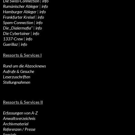
Die Swiss-Connection
|
info
Rumänischer Ableger
|
info
Hamburger Ableger
|
info
Frankfurter Kreisel
|
info
Spam-Connection
|
info
Die „Dialermafia“
|
info
Die Cybertainer
|
info
1337-Crew
|
info
Guerillaz
|
info
Ressorts & Services I
Rund um die Abzocknews
Aufrufe & Gesuche
Leserzuschriften
Stellungnahmen
Ressorts & Services II
Erfassungen von A-Z
Anwaltsverzeichnis
Archivmaterial
Referenzen / Presse
Specials