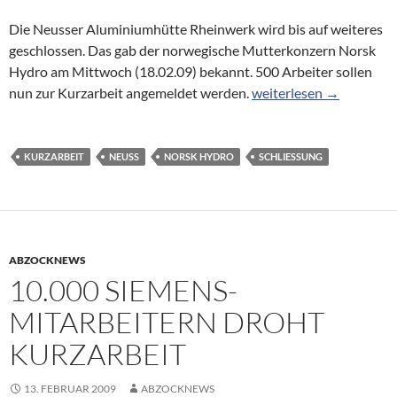
Die Neusser Aluminiumhütte Rheinwerk wird bis auf weiteres
geschlossen. Das gab der norwegische Mutterkonzern Norsk
Hydro am Mittwoch (18.02.09) bekannt. 500 Arbeiter sollen
Neusser Aluwerk stopp
nun zur Kurzarbeit angemeldet werden.
weiterlesen
→
KURZARBEIT
NEUSS
NORSK HYDRO
SCHLIESSUNG
ABZOCKNEWS
10.000 SIEMENS-
MITARBEITERN DROHT
KURZARBEIT
13. FEBRUAR 2009
ABZOCKNEWS