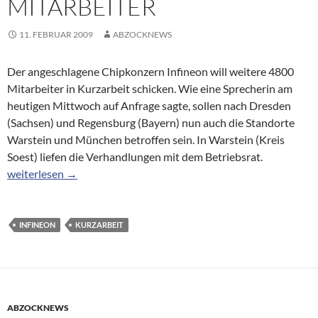
MITARBEITER
11. FEBRUAR 2009
ABZOCKNEWS
Der angeschlagene Chipkonzern Infineon will weitere 4800
Mitarbeiter in Kurzarbeit schicken. Wie eine Sprecherin am
heutigen Mittwoch auf Anfrage sagte, sollen nach Dresden
(Sachsen) und Regensburg (Bayern) nun auch die Standorte
Warstein und München betroffen sein. In Warstein (Kreis
Soest) liefen die Verhandlungen mit dem Betriebsrat.
Infineon: Kurzarbeit für weitere 4800 Mitarbeiter
weiterlesen
→
INFINEON
KURZARBEIT
ABZOCKNEWS