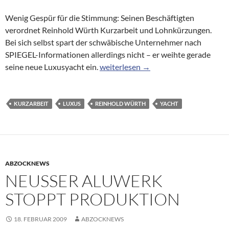
Wenig Gespür für die Stimmung: Seinen Beschäftigten
verordnet Reinhold Würth Kurzarbeit und Lohnkürzungen.
Bei sich selbst spart der schwäbische Unternehmer nach
SPIEGEL-Informationen allerdings nicht – er weihte gerade
Trotz Kurzarbeit: Schraubenkönig Wü
seine neue Luxusyacht ein.
weiterlesen
→
KURZARBEIT
LUXUS
REINHOLD WÜRTH
YACHT
ABZOCKNEWS
NEUSSER ALUWERK
STOPPT PRODUKTION
18. FEBRUAR 2009
ABZOCKNEWS