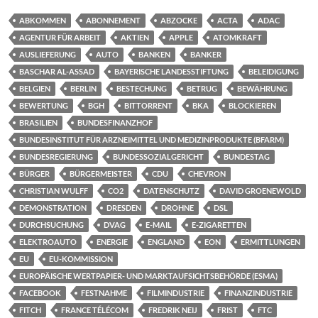
ABKOMMEN
ABONNEMENT
ABZOCKE
ACTA
ADAC
AGENTUR FÜR ARBEIT
AKTIEN
APPLE
ATOMKRAFT
AUSLIEFERUNG
AUTO
BANKEN
BANKER
BASCHAR AL-ASSAD
BAYERISCHE LANDESSTIFTUNG
BELEIDIGUNG
BELGIEN
BERLIN
BESTECHUNG
BETRUG
BEWÄHRUNG
BEWERTUNG
BGH
BITTORRENT
BKA
BLOCKIEREN
BRASILIEN
BUNDESFINANZHOF
BUNDESINSTITUT FÜR ARZNEIMITTEL UND MEDIZINPRODUKTE (BFARM)
BUNDESREGIERUNG
BUNDESSOZIALGERICHT
BUNDESTAG
BÜRGER
BÜRGERMEISTER
CDU
CHEVRON
CHRISTIAN WULFF
CO2
DATENSCHUTZ
DAVID GROENEWOLD
DEMONSTRATION
DRESDEN
DROHNE
DSL
DURCHSUCHUNG
DVAG
E-MAIL
E-ZIGARETTEN
ELEKTROAUTO
ENERGIE
ENGLAND
EON
ERMITTLUNGEN
EU
EU-KOMMISSION
EUROPÄISCHE WERTPAPIER- UND MARKTAUFSICHTSBEHÖRDE (ESMA)
FACEBOOK
FESTNAHME
FILMINDUSTRIE
FINANZINDUSTRIE
FITCH
FRANCE TÉLÉCOM
FREDRIK NEIJ
FRIST
FTC