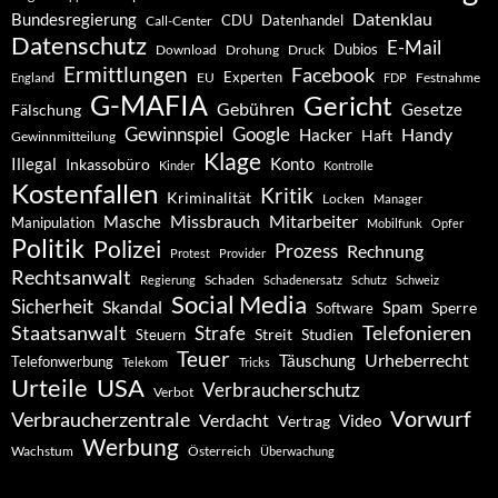
Datenklau
Bundesregierung
CDU
Datenhandel
Call-Center
Datenschutz
E-Mail
Dubios
Drohung
Download
Druck
Ermittlungen
Facebook
Experten
EU
Festnahme
England
FDP
G-MAFIA
Gericht
Gebühren
Gesetze
Fälschung
Gewinnspiel
Google
Handy
Hacker
Haft
Gewinnmitteilung
Klage
Konto
Illegal
Inkassobüro
Kinder
Kontrolle
Kostenfallen
Kritik
Kriminalität
Locken
Manager
Missbrauch
Mitarbeiter
Masche
Manipulation
Mobilfunk
Opfer
Politik
Polizei
Prozess
Rechnung
Protest
Provider
Rechtsanwalt
Schaden
Regierung
Schadenersatz
Schutz
Schweiz
Social Media
Sicherheit
Skandal
Spam
Software
Sperre
Staatsanwalt
Telefonieren
Strafe
Studien
Steuern
Streit
Teuer
Urheberrecht
Täuschung
Telefonwerbung
Telekom
Tricks
Urteile
USA
Verbraucherschutz
Verbot
Vorwurf
Verbraucherzentrale
Verdacht
Video
Vertrag
Werbung
Wachstum
Österreich
Überwachung