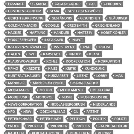
FUSSBALL
G-MAFIA
GAGFAH GROUP
GAS
GEBÜHREN
GEISTIGES EIGENTUM
GEMA
GESETZESENTWÜRFE
GESICHTSERKENNUNG
GESTÄNDNIS
GESUNDHEIT
GLÄUBIGER
GOLDMAN-SACHS
GOOGLE
GREG SMITH
GRIECHENLAND
HACKER
HAFTUNG
HÄNDLER
HARTZ IV
HORST KÖHLER
HORST SEEHOFER
ILSE AIGNER
INDECT
INSOLVENZVERWALTER
INVESTMENT
IPAD
IPHONE
ITALIEN
IWF
KARSTADT
KINDER
KLAGE
KLAUS WOWEREIT
KOHLE
KOOPERATION
KORRUPTION
KPMG
KREDITE
KRISE
KRITIK
KÜNDIGUNG
KURT FALTLHAUSER
KURZARBEIT
LIZENZ
LOBBY
MAN
MANAGER
MANFRED SCHMIDT
MARKUS SÖDER
MEDIA MARKT
MEDIEN
MEDIKAMENTE
MF GLOBAL
MOBILFUNK
MONOPOL
MUSIK
MUSIKINDUSTRIE
NEWS CORPORATION
NICOLAS BERGGRUEN
NIEDERLANDE
NPD
NRW
ODEON FILM AG
ÖL
PATENT
PETER SCHAAR
PETER SUNDE
PETITION
POLITIK
POLIZEI
PROFIL
PROTEST
PROVIDER
PROZESS
RATING-AGENTUR
RAUCHEN
REBEKAH BROOKS
REDUZIEREN
REFORM