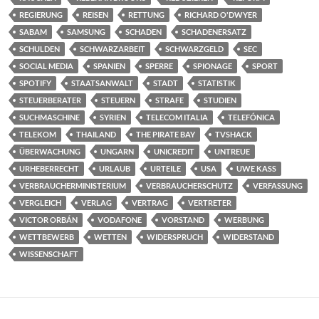
REGIERUNG
REISEN
RETTUNG
RICHARD O'DWYER
SABAM
SAMSUNG
SCHADEN
SCHADENERSATZ
SCHULDEN
SCHWARZARBEIT
SCHWARZGELD
SEC
SOCIAL MEDIA
SPANIEN
SPERRE
SPIONAGE
SPORT
SPOTIFY
STAATSANWALT
STADT
STATISTIK
STEUERBERATER
STEUERN
STRAFE
STUDIEN
SUCHMASCHINE
SYRIEN
TELECOM ITALIA
TELEFÓNICA
TELEKOM
THAILAND
THE PIRATE BAY
TVSHACK
ÜBERWACHUNG
UNGARN
UNICREDIT
UNTREUE
URHEBERRECHT
URLAUB
URTEILE
USA
UWE KASS
VERBRAUCHERMINISTERIUM
VERBRAUCHERSCHUTZ
VERFASSUNG
VERGLEICH
VERLAG
VERTRAG
VERTRETER
VICTOR ORBÁN
VODAFONE
VORSTAND
WERBUNG
WETTBEWERB
WETTEN
WIDERSPRUCH
WIDERSTAND
WISSENSCHAFT