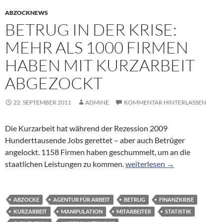
ABZOCKNEWS
BETRUG IN DER KRISE:
MEHR ALS 1000 FIRMEN
HABEN MIT KURZARBEIT
ABGEZOCKT
22. SEPTEMBER 2011
ADMINE
KOMMENTAR HINTERLASSEN
Die Kurzarbeit hat während der Rezession 2009
Hunderttausende Jobs gerettet – aber auch Betrüger
angelockt. 1158 Firmen haben geschummelt, um an die
Betrug in der Krise: Mehr a
staatlichen Leistungen zu kommen.
weiterlesen
→
ABZOCKE
AGENTUR FÜR ARBEIT
BETRUG
FINANZKRISE
KURZARBEIT
MANIPULATION
MITARBEITER
STATISTIK