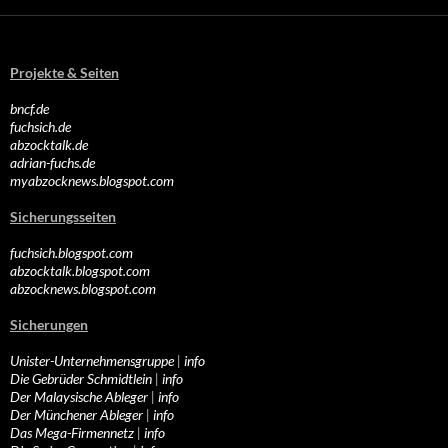
Projekte & Seiten
bncf.de
fuchsich.de
abzocktalk.de
adrian-fuchs.de
myabzocknews.blogspot.com
Sicherungsseiten
fuchsich.blogspot.com
abzocktalk.blogspot.com
abzocknews.blogspot.com
Sicherungen
Unister-Unternehmensgruppe
|
info
Die Gebrüder Schmidtlein
|
info
Der Malaysische Ableger
|
info
Der Münchener Ableger
|
info
Das Mega-Firmennetz
|
info