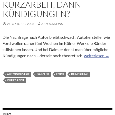
KURZARBEIT, DANN
KÜNDIGUNGEN?
21. OKTOBER 2008
ABZOCKNEWS
Die Nachfrage nach Autos bleibt schwach. Autohersteller wie
Ford wollen daher fünf Wochen im Kölner Werk die Bänder
stillstehen lassen. Und bei Daimler denkt man über mögliche
Autoindustrie: E
Kündigungen nach – derzeit noch theoretisch.
weiterlesen
→
AUTOINDUSTRIE
DAIMLER
FORD
KÜNDIGUNG
KURZARBEIT
INFO