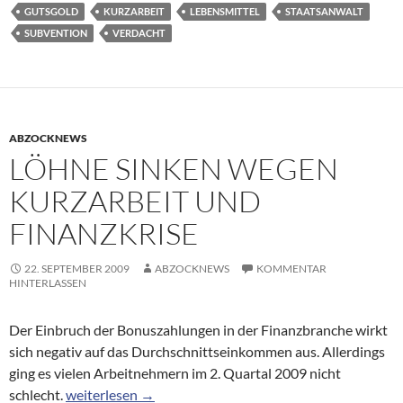
GUTSGOLD
KURZARBEIT
LEBENSMITTEL
STAATSANWALT
SUBVENTION
VERDACHT
ABZOCKNEWS
LÖHNE SINKEN WEGEN
KURZARBEIT UND
FINANZKRISE
22. SEPTEMBER 2009
ABZOCKNEWS
KOMMENTAR
HINTERLASSEN
Der Einbruch der Bonuszahlungen in der Finanzbranche wirkt
sich negativ auf das Durchschnittseinkommen aus. Allerdings
ging es vielen Arbeitnehmern im 2. Quartal 2009 nicht
Löhne sinken wegen Kurzarbeit und Finanzkrise
schlecht.
weiterlesen
→