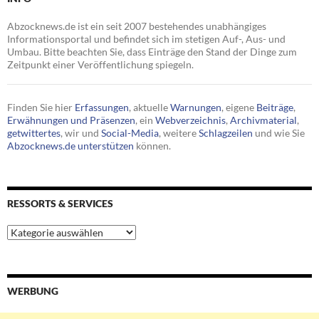
Abzocknews.de ist ein seit 2007 bestehendes unabhängiges
Informationsportal und befindet sich im stetigen Auf-, Aus- und
Umbau. Bitte beachten Sie, dass Einträge den Stand der Dinge zum
Zeitpunkt einer Veröffentlichung spiegeln.
Finden Sie hier
Erfassungen
, aktuelle
Warnungen
, eigene
Beiträge
,
Erwähnungen und Präsenzen
, ein
Webverzeichnis
,
Archivmaterial
,
getwittertes
, wir und
Social-Media
, weitere
Schlagzeilen
und wie Sie
Abzocknews.de unterstützen
können.
RESSORTS & SERVICES
Ressorts
&
Services
WERBUNG