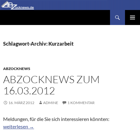
Zum
Inhalt
Suchen
Abzocknews.de
springen
PRIMÄR
MENÜ
Schlagwort-Archiv: Kurzarbeit
ABZOCKNEWS
ABZOCKNEWS ZUM
16.03.2012
16. MÄRZ 2012
ADMINE
1 KOMMENTAR
Meldungen, für die Sie sich interessieren könnten:
Abzocknews zum 16.03.2012
weiterlesen
→