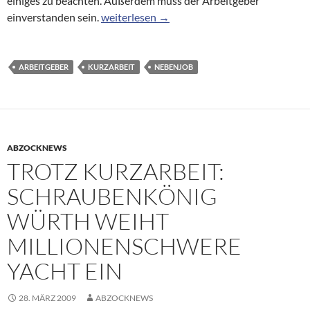
einiges zu beachten. Außerdem muss der Arbeitgeber
Nebenjobs für Kurzarbeiter lohnen nicht i
einverstanden sein.
weiterlesen
→
ARBEITGEBER
KURZARBEIT
NEBENJOB
ABZOCKNEWS
TROTZ KURZARBEIT:
SCHRAUBENKÖNIG
WÜRTH WEIHT
MILLIONENSCHWERE
YACHT EIN
28. MÄRZ 2009
ABZOCKNEWS