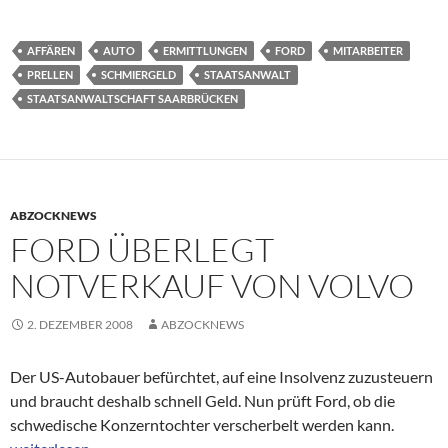
AFFÄREN
AUTO
ERMITTLUNGEN
FORD
MITARBEITER
PRELLEN
SCHMIERGELD
STAATSANWALT
STAATSANWALTSCHAFT SAARBRÜCKEN
ABZOCKNEWS
FORD ÜBERLEGT
NOTVERKAUF VON VOLVO
2. DEZEMBER 2008
ABZOCKNEWS
Der US-Autobauer befürchtet, auf eine Insolvenz zuzusteuern
und braucht deshalb schnell Geld. Nun prüft Ford, ob die
schwedische Konzerntochter verscherbelt werden kann.
Ford überlegt Notverkauf von Volvo