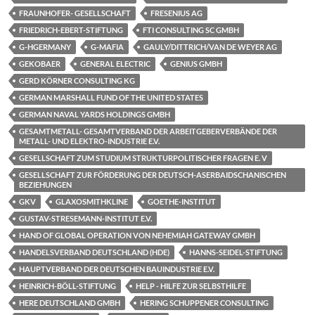
FRAUNHOFER- GESELLSCHAFT
FRESENIUS AG
FRIEDRICH-EBERT-STIFTUNG
FTI CONSULTING SC GMBH
G-HGERMANY
G-MAFIA
GAULY/DITTRICH/VAN DE WEYER AG
GEKOBAER
GENERAL ELECTRIC
GENIUS GMBH
GERD KÖRNER CONSULTING KG
GERMAN MARSHALL FUND OF THE UNITED STATES
GERMAN NAVAL YARDS HOLDINGS GMBH
GESAMTMETALL- GESAMTVERBAND DER ARBEITGEBERVERBÄNDE DER
METALL- UND ELEKTRO-INDUSTRIE E.V.
GESELLSCHAFT ZUM STUDIUM STRUKTURPOLITISCHER FRAGEN E. V
GESELLSCHAFT ZUR FÖRDERUNG DER DEUTSCH-ASERBAIDSCHANISCHEN
BEZIEHUNGEN
GKV
GLAXOSMITHKLINE
GOETHE-INSTITUT
GUSTAV-STRESEMANN-INSTITUT E.V.
HAND OF GLOBAL OPERATION VON NEHEMIAH GATEWAY GMBH
HANDELSVERBAND DEUTSCHLAND (HDE)
HANNS-SEIDEL-STIFTUNG
HAUPTVERBAND DER DEUTSCHEN BAUINDUSTRIE E.V.
HEINRICH-BÖLL-STIFTUNG
HELP - HILFE ZUR SELBSTHILFE
HERE DEUTSCHLAND GMBH
HERING SCHUPPENER CONSULTING