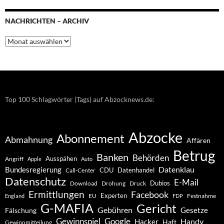
NACHRICHTEN – ARCHIV
Nachrichten
–
Archiv
Top 100 Schlagwörter (Tags) auf Abzocknews.de:
Abzocke
Abonnement
Abmahnung
Affären
Betrug
Banken
Behörden
Ausspähen
Angriff
Apple
Auto
Datenklau
Bundesregierung
CDU
Datenhandel
Call-Center
Datenschutz
E-Mail
Dubios
Drohung
Download
Druck
Ermittlungen
Facebook
Experten
EU
Festnahme
England
FDP
G-MAFIA
Gericht
Gebühren
Gesetze
Fälschung
Gewinnspiel
Google
Handy
Hacker
Haft
Gewinnmitteilung