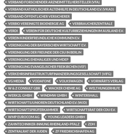
VERBAND FORSCHENDER ARZNEIMITTELHERSTELLER (VFA)
VERBAND KATHOLISCHER ALTENHILFE IN DEUTSCHLAND E.V. (VKAD)
VERBAND ÖFFENTLICHER VERSICHERER
VERBIO VEREINIGTE BIOENERGIE AG
VERBRAUCHERZENTRALE
VERDI
VEREIN FÜR DEUTSCHE KULTURBEZIEHUNGEN IM AUSLAND E.V.
VEREIN KINDERFREUNDLICHE KOMMUNEN E.V.
VEREINIGUNG DER BAYERISCHEN WIRTSCHAFT E.V.
VEREINIGUNG DER FREUNDE DER CSU IN BERLIN
VEREINIGUNG EHEMALIGER UND MDEP
VEREINIGUNG EVANGELISCHER FREIKIRCHEN (VEF)
VERKEHRSINFRASTRUKTURFINANZIERUNGSGESELLSCHAFT (VIFG)
VG MEDIA
VODAFONE
VOLKSWAGEN
VORWÄRTS VERLAG
W & Z CONSULT GBR
WACKER CHEMIE AG
WELTHUNGERHILFE
WERK2L GMBH
WINDMW GMBH
WINTERSHALL
WIRTSCHAFTSJUNIOREN DEUTSCHLAND E.V. (WJD)
WIRTSCHAFTSPRÜFERKAMMER
WIRTSCHAFTSRAT DER CDU E.V.
WMP EUROCOM AG
YOUNG LEADERS GMBH
ZAHNTECHNIKER-INNUNG RHEINLAND-PFALZ
ZDH
ZENTRALRAT DER JUDEN
ZF FRIEDRICHSHAFEN AG