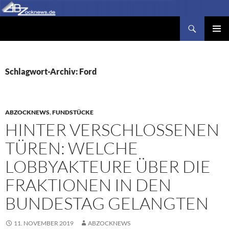
Zum
Inhalt
Suchen
Abzocknews.de
springen
PRIMÄR
MENÜ
Schlagwort-Archiv: Ford
ABZOCKNEWS
,
FUNDSTÜCKE
HINTER VERSCHLOSSENEN
TÜREN: WELCHE
LOBBYAKTEURE ÜBER DIE
FRAKTIONEN IN DEN
BUNDESTAG GELANGTEN
11. NOVEMBER 2019
ABZOCKNEWS