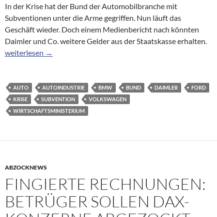
In der Krise hat der Bund der Automobilbranche mit
Subventionen unter die Arme gegriffen. Nun läuft das
Geschäft wieder. Doch einem Medienbericht nach könnten
Daimler und Co. weitere Gelder aus der Staatskasse erhalten.
Subventionen aus Konjunkturpaketen: Weitere Millionen warte
weiterlesen
→
AUTO
AUTOINDUSTRIE
BMW
BUND
DAIMLER
FORD
KRISE
SUBVENTION
VOLKSWAGEN
WIRTSCHAFTSMINISTERIUM
ABZOCKNEWS
FINGIERTE RECHNUNGEN:
BETRÜGER SOLLEN DAX-