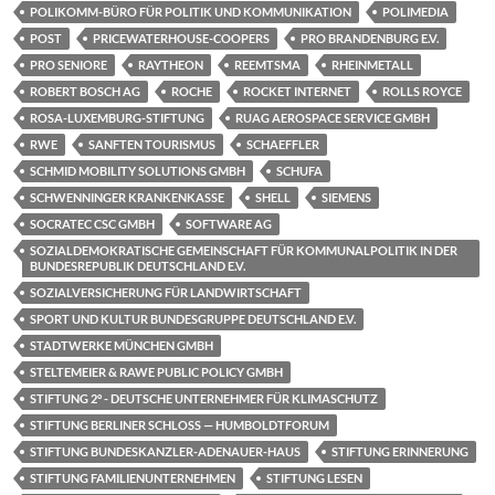
POLIKOMM-BÜRO FÜR POLITIK UND KOMMUNIKATION
POLIMEDIA
POST
PRICEWATERHOUSE-COOPERS
PRO BRANDENBURG E.V.
PRO SENIORE
RAYTHEON
REEMTSMA
RHEINMETALL
ROBERT BOSCH AG
ROCHE
ROCKET INTERNET
ROLLS ROYCE
ROSA-LUXEMBURG-STIFTUNG
RUAG AEROSPACE SERVICE GMBH
RWE
SANFTEN TOURISMUS
SCHAEFFLER
SCHMID MOBILITY SOLUTIONS GMBH
SCHUFA
SCHWENNINGER KRANKENKASSE
SHELL
SIEMENS
SOCRATEC CSC GMBH
SOFTWARE AG
SOZIALDEMOKRATISCHE GEMEINSCHAFT FÜR KOMMUNALPOLITIK IN DER
BUNDESREPUBLIK DEUTSCHLAND E.V.
SOZIALVERSICHERUNG FÜR LANDWIRTSCHAFT
SPORT UND KULTUR BUNDESGRUPPE DEUTSCHLAND E.V.
STADTWERKE MÜNCHEN GMBH
STELTEMEIER & RAWE PUBLIC POLICY GMBH
STIFTUNG 2° - DEUTSCHE UNTERNEHMER FÜR KLIMASCHUTZ
STIFTUNG BERLINER SCHLOSS — HUMBOLDTFORUM
STIFTUNG BUNDESKANZLER-ADENAUER-HAUS
STIFTUNG ERINNERUNG
STIFTUNG FAMILIENUNTERNEHMEN
STIFTUNG LESEN