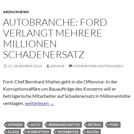
ABZOCKNEWS
AUTOBRANCHE: FORD
VERLANGT MEHRERE
MILLIONEN
SCHADENERSATZ
21. DEZEMBER 2010
ADMINE
KOMMENTAR HINTERLASSEN
Ford-Chef Bernhard Mattes geht in die Offensive: In der
Korruptionsaffäre um Bauaufträge des Konzerns will er
betrügerische Mitarbeiter auf Schadenersatz in Millionenhöhe
Autobranche: Ford verlangt mehrere Millionen Schad
verklagen.
weiterlesen
→
AFFÄREN
AUTO
BERNHARD MATTES
BETRUG
FORD
KLAGE
KORRUPTION
MITARBEITER
RAZZIA