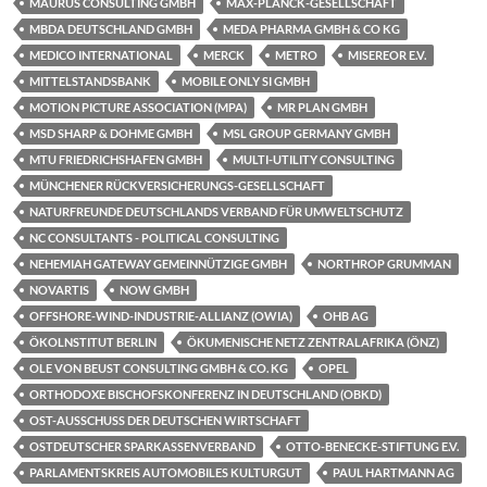
MAURUS CONSULTING GMBH
MAX-PLANCK-GESELLSCHAFT
MBDA DEUTSCHLAND GMBH
MEDA PHARMA GMBH & CO KG
MEDICO INTERNATIONAL
MERCK
METRO
MISEREOR E.V.
MITTELSTANDSBANK
MOBILE ONLY SI GMBH
MOTION PICTURE ASSOCIATION (MPA)
MR PLAN GMBH
MSD SHARP & DOHME GMBH
MSL GROUP GERMANY GMBH
MTU FRIEDRICHSHAFEN GMBH
MULTI-UTILITY CONSULTING
MÜNCHENER RÜCKVERSICHERUNGS-GESELLSCHAFT
NATURFREUNDE DEUTSCHLANDS VERBAND FÜR UMWELTSCHUTZ
NC CONSULTANTS - POLITICAL CONSULTING
NEHEMIAH GATEWAY GEMEINNÜTZIGE GMBH
NORTHROP GRUMMAN
NOVARTIS
NOW GMBH
OFFSHORE-WIND-INDUSTRIE-ALLIANZ (OWIA)
OHB AG
ÖKOLNSTITUT BERLIN
ÖKUMENISCHE NETZ ZENTRALAFRIKA (ÖNZ)
OLE VON BEUST CONSULTING GMBH & CO. KG
OPEL
ORTHODOXE BISCHOFSKONFERENZ IN DEUTSCHLAND (OBKD)
OST-AUSSCHUSS DER DEUTSCHEN WIRTSCHAFT
OSTDEUTSCHER SPARKASSENVERBAND
OTTO-BENECKE-STIFTUNG E.V.
PARLAMENTSKREIS AUTOMOBILES KULTURGUT
PAUL HARTMANN AG