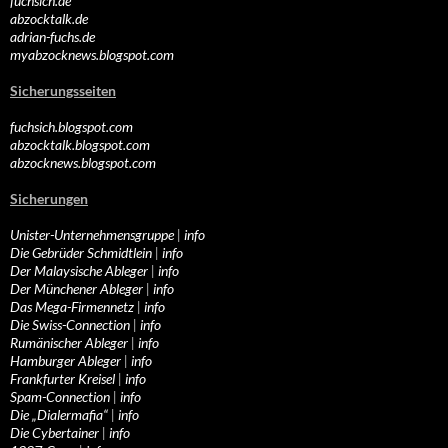
fuchsich.de
abzocktalk.de
adrian-fuchs.de
myabzocknews.blogspot.com
Sicherungsseiten
fuchsich.blogspot.com
abzocktalk.blogspot.com
abzocknews.blogspot.com
Sicherungen
Unister-Unternehmensgruppe
|
info
Die Gebrüder Schmidtlein
|
info
Der Malaysische Ableger
|
info
Der Münchener Ableger
|
info
Das Mega-Firmennetz
|
info
Die Swiss-Connection
|
info
Rumänischer Ableger
|
info
Hamburger Ableger
|
info
Frankfurter Kreisel
|
info
Spam-Connection
|
info
Die „Dialermafia“
|
info
Die Cybertainer
|
info