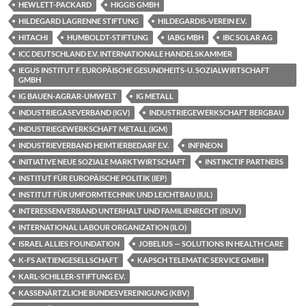
HEWLETT-PACKARD
HIGGIS GMBH
HILDEGARD LAGRENNE STIFTUNG
HILDEGARDIS-VEREIN E.V.
HITACHI
HUMBOLDT-STIFTUNG
IABG MBH
IBC SOLAR AG
ICC DEUTSCHLAND E.V. INTERNATIONALE HANDELSKAMMER
IEGUS INSTITUT F. EUROPÄISCHE GESUNDHEITS-U. SOZIALWIRTSCHAFT
GMBH
IG BAUEN-AGRAR-UMWELT
IG METALL
INDUSTRIEGASEVERBAND (IGV)
INDUSTRIEGEWERKSCHAFT BERGBAU
INDUSTRIEGEWERKSCHAFT METALL (IGM)
INDUSTRIEVERBAND HEIMTIERBEDARF E.V.
INFINEON
INITIATIVE NEUE SOZIALE MARKTWIRTSCHAFT
INSTINCTIF PARTNERS
INSTITUT FÜR EUROPÄISCHE POLITIK (IEP)
INSTITUT FÜR UMFORMTECHNIK UND LEICHTBAU (IUL)
INTERESSENVERBAND UNTERHALT UND FAMILIENRECHT (ISUV)
INTERNATIONAL LABOUR ORGANIZATION (ILO)
ISRAEL ALLIES FOUNDATION
JOBELIUS — SOLUTIONS IN HEALTH CARE
K-FS AKTIENGESELLSCHAFT
KAPSCH TELEMATIC SERVICE GMBH
KARL-SCHILLER-STIFTUNG E.V.
KASSENÄRTZLICHE BUNDESVEREINIGUNG (KBV)