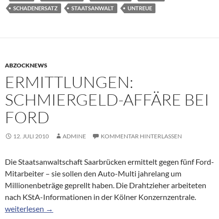
SCHADENERSATZ
STAATSANWALT
UNTREUE
ABZOCKNEWS
ERMITTLUNGEN:
SCHMIERGELD-AFFÄRE BEI
FORD
12. JULI 2010
ADMINE
KOMMENTAR HINTERLASSEN
Die Staatsanwaltschaft Saarbrücken ermittelt gegen fünf Ford-
Mitarbeiter – sie sollen den Auto-Multi jahrelang um
Millionenbeträge geprellt haben. Die Drahtzieher arbeiteten
nach KStA-Informationen in der Kölner Konzernzentrale.
Ermittlungen: Schmiergeld-Affäre bei Ford
weiterlesen
→