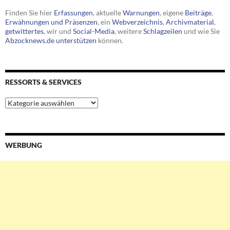
Finden Sie hier
Erfassungen
, aktuelle
Warnungen
, eigene
Beiträge
,
Erwähnungen und Präsenzen
, ein
Webverzeichnis
,
Archivmaterial
,
getwittertes
, wir und
Social-Media
, weitere
Schlagzeilen
und wie Sie
Abzocknews.de unterstützen
können.
RESSORTS & SERVICES
Ressorts
&
Services
WERBUNG