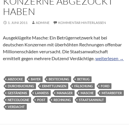
KONZERNE ABGEZOCKT
HABEN
1. JUNI 2011
ADMINE
KOMMENTAR HINTERLASSEN
Ausgeklügelte Masche: Ein Betrügernetzwerk hat bei
deutschen Konzernen mit überhöhten Rechnungen offenbar
Millionenschäden verursacht. Die Staatsanwaltschaft
Fingierte Rechnu
ermittelt gegen mehrere Dutzend Verdächtige.
weiterlesen
→
ABZOCKE
BAYER
BESTECHUNG
BETRUG
DURCHSUCHUNG
ERMITTLUNGEN
FÄLSCHUNG
FORD
GESTÄNDNIS
LANXESS
MANAGER
MASCHE
MITARBEITER
NETCOLOGNE
POST
RECHNUNG
STAATSANWALT
VERDACHT