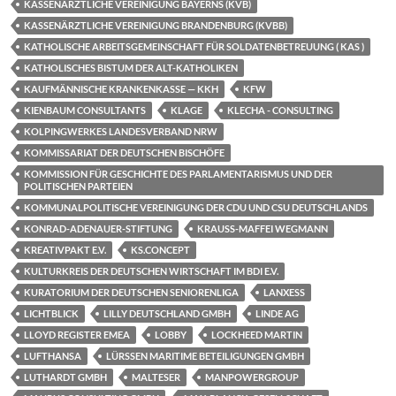
KASSENÄRZTLICHE VEREINIGUNG BAYERNS (KVB)
KASSENÄRZTLICHE VEREINIGUNG BRANDENBURG (KVBB)
KATHOLISCHE ARBEITSGEMEINSCHAFT FÜR SOLDATENBETREUUNG ( KAS )
KATHOLISCHES BISTUM DER ALT-KATHOLIKEN
KAUFMÄNNISCHE KRANKENKASSE — KKH
KFW
KIENBAUM CONSULTANTS
KLAGE
KLECHA - CONSULTING
KOLPINGWERKES LANDESVERBAND NRW
KOMMISSARIAT DER DEUTSCHEN BISCHÖFE
KOMMISSION FÜR GESCHICHTE DES PARLAMENTARISMUS UND DER
POLITISCHEN PARTEIEN
KOMMUNALPOLITISCHE VEREINIGUNG DER CDU UND CSU DEUTSCHLANDS
KONRAD-ADENAUER-STIFTUNG
KRAUSS-MAFFEI WEGMANN
KREATIVPAKT E.V.
KS.CONCEPT
KULTURKREIS DER DEUTSCHEN WIRTSCHAFT IM BDI E.V.
KURATORIUM DER DEUTSCHEN SENIORENLIGA
LANXESS
LICHTBLICK
LILLY DEUTSCHLAND GMBH
LINDE AG
LLOYD REGISTER EMEA
LOBBY
LOCKHEED MARTIN
LUFTHANSA
LÜRSSEN MARITIME BETEILIGUNGEN GMBH
LUTHARDT GMBH
MALTESER
MANPOWERGROUP