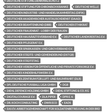
DEUTSCHE STIFTUNG DENKMALSCHUTZ
DEUTSCHE STIFTUNG FÜR CHRONISCH KRANKE
DEUTSCHE WELLE
DEUTSCHEN INDUSTRIE- UND HANDELSKAMMERTAG (DIFIK)
DEUTSCHER AKADEMISCHER AUSTAUSCHDIENST (DAAD)
DEUTSCHER BEAMTENBUND (DBB)
DEUTSCHER ETHIKRAT
DEUTSCHER FRAUENRAT - LOBBY DER FRAUEN
DEUTSCHER HAUSÄRZTEVERBAND E.V.
DEUTSCHER LANDKREISTAG E.V.
DEUTSCHER PFLEGERAT E.V.
DEUTSCHER SPARKASSEN- UND GIROVERBAND E.V.
DEUTSCHER STÄDTE- UND GEMEINDEBUND (DSTGB)
DEUTSCHER STÄDTETAG
DEUTSCHER VEREIN FÜR ÖFFENTLICHE UND PRIVATE FÜRSORGE E.V.
DEUTSCHES KINDERHILFSWERK E.V.
DEUTSCHES ZENTRUM FÜR LUFT- UND RAUMFAHRT (DLR)
DFL DEUTSCHE FUSSBALL LIGA GMBH
DGB
DIEHL DEFENCE HOLDING GMBH
DIEHL STIFTUNG & CO. KG
DIGITALCOURAGE E.V.
DLA PIPER
DPR E. V.
DR. KOCH CONSULTING
DWR ECO
EADS
EAS EV. ARBEITSGEMEINSCHAFT FÜR SOLDATENBETREUUNG IN DER BRD