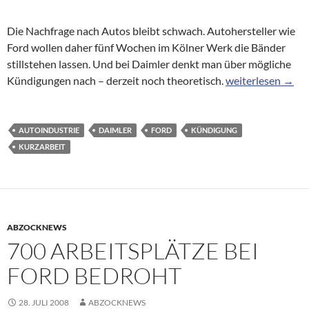
Die Nachfrage nach Autos bleibt schwach. Autohersteller wie
Ford wollen daher fünf Wochen im Kölner Werk die Bänder
stillstehen lassen. Und bei Daimler denkt man über mögliche
Autoindustrie: E
Kündigungen nach – derzeit noch theoretisch.
weiterlesen
→
AUTOINDUSTRIE
DAIMLER
FORD
KÜNDIGUNG
KURZARBEIT
ABZOCKNEWS
700 ARBEITSPLÄTZE BEI
FORD BEDROHT
28. JULI 2008
ABZOCKNEWS