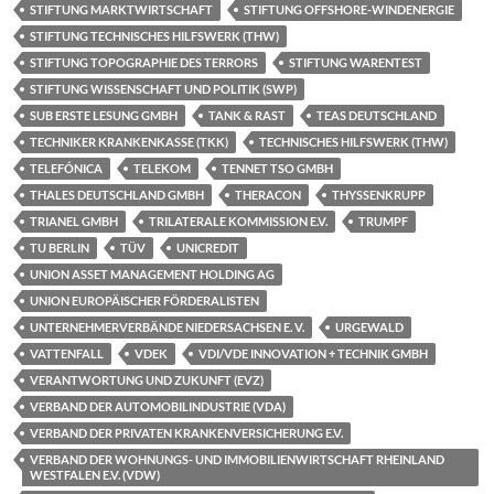
STIFTUNG MARKTWIRTSCHAFT
STIFTUNG OFFSHORE-WINDENERGIE
STIFTUNG TECHNISCHES HILFSWERK (THW)
STIFTUNG TOPOGRAPHIE DES TERRORS
STIFTUNG WARENTEST
STIFTUNG WISSENSCHAFT UND POLITIK (SWP)
SUB ERSTE LESUNG GMBH
TANK & RAST
TEAS DEUTSCHLAND
TECHNIKER KRANKENKASSE (TKK)
TECHNISCHES HILFSWERK (THW)
TELEFÓNICA
TELEKOM
TENNET TSO GMBH
THALES DEUTSCHLAND GMBH
THERACON
THYSSENKRUPP
TRIANEL GMBH
TRILATERALE KOMMISSION E.V.
TRUMPF
TU BERLIN
TÜV
UNICREDIT
UNION ASSET MANAGEMENT HOLDING AG
UNION EUROPÄISCHER FÖRDERALISTEN
UNTERNEHMERVERBÄNDE NIEDERSACHSEN E. V.
URGEWALD
VATTENFALL
VDEK
VDI/VDE INNOVATION + TECHNIK GMBH
VERANTWORTUNG UND ZUKUNFT (EVZ)
VERBAND DER AUTOMOBILINDUSTRIE (VDA)
VERBAND DER PRIVATEN KRANKENVERSICHERUNG E.V.
VERBAND DER WOHNUNGS- UND IMMOBILIENWIRTSCHAFT RHEINLAND
WESTFALEN E.V. (VDW)