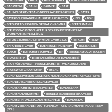
AURUBIS AG
AWO
AXEL SPRINGER
B. BRAUN MELSUNGEN AG
BAG WFBM
BAHN
BARMER
BASF
BAUINDUSTRIEVERBAND NIEDERSACHSEN-BREMEN
BAYER
BAYERISCHE KRANKENHAUSGESELLSCHAFT E.V.
BDI
BDK
BERGHOF FOUNDATION OPERATIONS GMBH
BERTELSMANN
BERUFSGENOSSENSCHAFT FÜR GESUNDHEITSDIENST UND
WOHLFAHRTSPFLEGE (BGW)
BETON & ROHRBAU C.F. THYMIAN GMBH & CO.
BITKOM
BMW
BNPO BERLIN GMBH
BOEHRINGER INGELHEIM
BOMBARDIER
BOSCH
BOTSCHAFT SCHWEIZ
BP
BRAND ASSOCIATES GMBH
BRAUNER SPP
BREITBANDBÜRO DES BUNDES (BBB)
BROT FÜR DIE WELT - EVANGELISCHER ENTWICKLUNGSDIENST
BRUNSWICK GROUP GMBH
BSS AG
BUND -KOMMISSION „LAGERUNG HOCHRADIOAKTIVER ABFALLSTOFFE
BUND DEUTSCHER NORDSCHLESWIGER
BUNDESARCHITEKTENKAMMER E.V.
BUNDESBANK
BUNDESNOTARKAMMER
BUNDESSTEUERBERATERKAMMER
BUNDESSTIFTUNG MAGNUS HIRSCHFELD
BUNDESTAG
BUNDESVERBAND DER DEUTSCHEN LUFT- UND RAUMFAHRTINDUSTRIE E.V.
(BDLI)