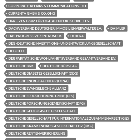
CORPORATE AFFAIRS & COMMUNICATIONS - JTI
CURRENTA GMBH & CO. OHG
D64 — ZENTRUM FÜR DIGITALEN FORTSCHRITT E.V.
DACHVERBAND DEUTSCHER IMMOBILIENVERWALTER E.V.
DAIMLER
DAS PROGRESSIVE ZENTRUM E.V.
DEBEKA
DEG -DEUTSCHE INVESTITIONS- UND ENTWICKLUNGSGESELLSCHAFT
DELOITTE
DER PARITÄTISCHE WOHLFAHRTSVERBAND GESAMTVERBAND E.V.
DEUTSCHE BKK
DEUTSCHE BÖRSE AG
DEUTSCHE DIABETES GESELLSCHAFT (DDG)
DEUTSCHE ENERGIEAGENTUR (DENA)
DEUTSCHE EVANGELISCHE ALLIANZ
DEUTSCHE FLUGSICHERUNG GMBH (DFS)
DEUTSCHE FORSCHUNGSGEMEINSCHAFT (DFG)
DEUTSCHE GEOLOGISCHE GESELLSCHAFT
DEUTSCHE GESELLSCHAFT FÜR INTERNATIONALE ZUSAMMENARBEIT (GIZ)
DEUTSCHE KRANKENHAUSGESELLSCHAFT E.V. (DKG)
DEUTSCHE RENTENVERSICHERUNG