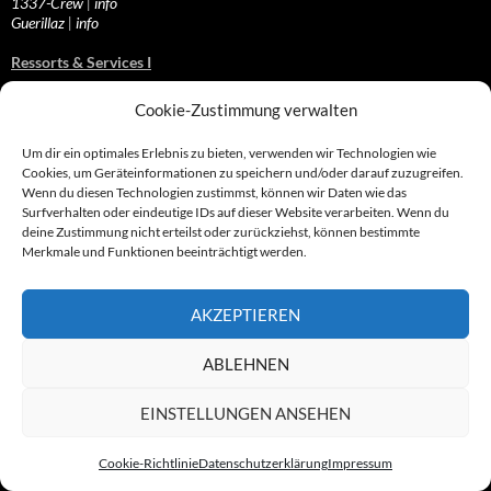
1337-Crew
|
info
Guerillaz
|
info
Ressorts & Services I
Rund um die Abzocknews
Cookie-Zustimmung verwalten
Aufrufe & Gesuche
Leserzuschriften
Um dir ein optimales Erlebnis zu bieten, verwenden wir Technologien wie
Stellungnahmen
Cookies, um Geräteinformationen zu speichern und/oder darauf zuzugreifen.
Wenn du diesen Technologien zustimmst, können wir Daten wie das
Surfverhalten oder eindeutige IDs auf dieser Website verarbeiten. Wenn du
deine Zustimmung nicht erteilst oder zurückziehst, können bestimmte
Ressorts & Services II
Merkmale und Funktionen beeinträchtigt werden.
Erfassungen von A-Z
Anwaltsverzeichnis
Archivmaterial
AKZEPTIEREN
Referenzen / Presse
Specials
ABLEHNEN
Aktuelle Warnungen
Termine & Ereignisse
Fundstücke
EINSTELLUNGEN ANSEHEN
Abgezockt – Was jetzt?
Beiträge & Recherchen
Cookie-Richtlinie
Datenschutzerklärung
Impressum
Domains
Abzockvideothek