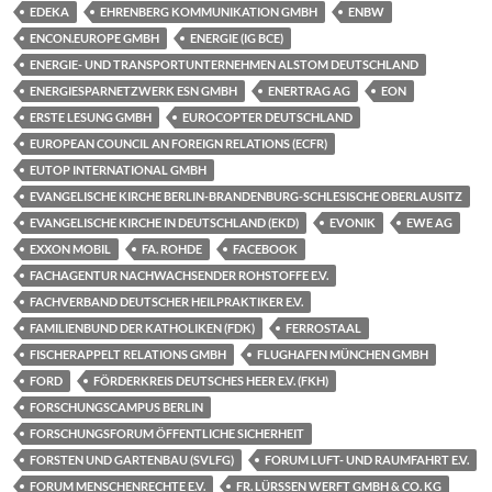
EDEKA
EHRENBERG KOMMUNIKATION GMBH
ENBW
ENCON.EUROPE GMBH
ENERGIE (IG BCE)
ENERGIE- UND TRANSPORTUNTERNEHMEN ALSTOM DEUTSCHLAND
ENERGIESPARNETZWERK ESN GMBH
ENERTRAG AG
EON
ERSTE LESUNG GMBH
EUROCOPTER DEUTSCHLAND
EUROPEAN COUNCIL AN FOREIGN RELATIONS (ECFR)
EUTOP INTERNATIONAL GMBH
EVANGELISCHE KIRCHE BERLIN-BRANDENBURG-SCHLESISCHE OBERLAUSITZ
EVANGELISCHE KIRCHE IN DEUTSCHLAND (EKD)
EVONIK
EWE AG
EXXON MOBIL
FA. ROHDE
FACEBOOK
FACHAGENTUR NACHWACHSENDER ROHSTOFFE E.V.
FACHVERBAND DEUTSCHER HEILPRAKTIKER E.V.
FAMILIENBUND DER KATHOLIKEN (FDK)
FERROSTAAL
FISCHERAPPELT RELATIONS GMBH
FLUGHAFEN MÜNCHEN GMBH
FORD
FÖRDERKREIS DEUTSCHES HEER E.V. (FKH)
FORSCHUNGSCAMPUS BERLIN
FORSCHUNGSFORUM ÖFFENTLICHE SICHERHEIT
FORSTEN UND GARTENBAU (SVLFG)
FORUM LUFT- UND RAUMFAHRT E.V.
FORUM MENSCHENRECHTE E.V.
FR. LÜRSSEN WERFT GMBH & CO. KG