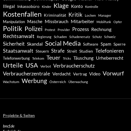
Klage
Konto
Illegal
Inkassobüro
Kinder
Kontrolle
Kostenfallen
Kritik
Kriminalität
Locken
Manager
Missbrauch
Mitarbeiter
Masche
Manipulation
Mobilfunk
Opfer
Politik
Polizei
Prozess
Rechnung
Protest
Provider
Rechtsanwalt
Schaden
Regierung
Schadenersatz
Schutz
Schweiz
Social Media
Sicherheit
Skandal
Spam
Software
Sperre
Staatsanwalt
Telefonieren
Strafe
Studien
Steuern
Streit
Teuer
Urheberrecht
Täuschung
Telefonwerbung
Telekom
Tricks
Urteile
USA
Verbraucherschutz
Verbot
Vorwurf
Verbraucherzentrale
Verdacht
Video
Vertrag
Werbung
Wachstum
Österreich
Überwachung
Projekte & Seiten
bncf.de