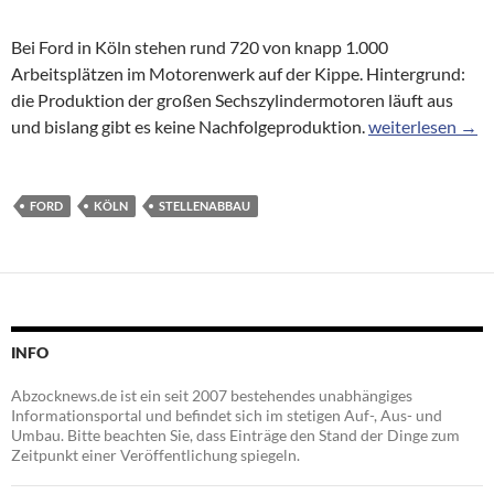
Bei Ford in Köln stehen rund 720 von knapp 1.000
Arbeitsplätzen im Motorenwerk auf der Kippe. Hintergrund:
die Produktion der großen Sechszylindermotoren läuft aus
700 Arbeitsplätz
und bislang gibt es keine Nachfolgeproduktion.
weiterlesen
→
FORD
KÖLN
STELLENABBAU
INFO
Abzocknews.de ist ein seit 2007 bestehendes unabhängiges
Informationsportal und befindet sich im stetigen Auf-, Aus- und
Umbau. Bitte beachten Sie, dass Einträge den Stand der Dinge zum
Zeitpunkt einer Veröffentlichung spiegeln.