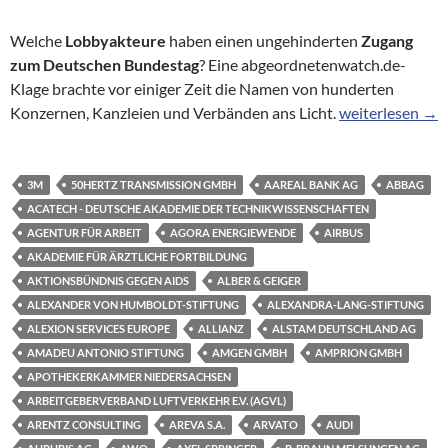
Welche
Lobbyakteure
haben einen ungehinderten
Zugang
zum Deutschen Bundestag
? Eine abgeordnetenwatch.de-
Klage brachte vor einiger Zeit die Namen von hunderten
Hinter verschlo
Konzernen, Kanzleien und Verbänden ans Licht.
weiterlesen
→
3M
50HERTZ TRANSMISSION GMBH
AAREAL BANK AG
ABBAG
ACATECH - DEUTSCHE AKADEMIE DER TECHNIKWISSENSCHAFTEN
AGENTUR FÜR ARBEIT
AGORA ENERGIEWENDE
AIRBUS
AKADEMIE FÜR ÄRZTLICHE FORTBILDUNG
AKTIONSBÜNDNIS GEGEN AIDS
ALBER & GEIGER
ALEXANDER VON HUMBOLDT-STIFTUNG
ALEXANDRA-LANG-STIFTUNG
ALEXION SERVICES EUROPE
ALLIANZ
ALSTAM DEUTSCHLAND AG
AMADEU ANTONIO STIFTUNG
AMGEN GMBH
AMPRION GMBH
APOTHEKERKAMMER NIEDERSACHSEN
ARBEITGEBERVERBAND LUFTVERKEHR E.V. (AGVL)
ARENTZ CONSULTING
AREVA S.A.
ARVATO
AUDI