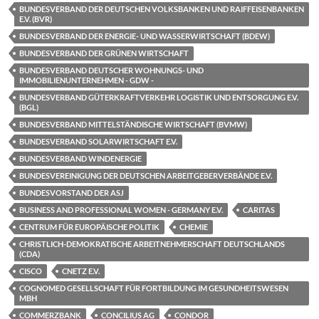
BUNDESVERBAND DER DEUTSCHEN VOLKSBANKEN UND RAIFFEISENBANKEN
E.V. (BVR)
BUNDESVERBAND DER ENERGIE- UND WASSERWIRTSCHAFT (BDEW)
BUNDESVERBAND DER GRÜNEN WIRTSCHAFT
BUNDESVERBAND DEUTSCHER WOHNUNGS- UND
IMMOBILIENUNTERNEHMEN - GDW -
BUNDESVERBAND GÜTERKRAFTVERKEHR LOGISTIK UND ENTSORGUNG E.V.
(BGL)
BUNDESVERBAND MITTELSTÄNDISCHE WIRTSCHAFT (BVMW)
BUNDESVERBAND SOLARWIRTSCHAFT E.V.
BUNDESVERBAND WINDENERGIE
BUNDESVEREINIGUNG DER DEUTSCHEN ARBEITGEBERVERBÄNDE E.V.
BUNDESVORSTAND DER ASJ
BUSINESS AND PROFESSIONAL WOMEN - GERMANY E.V.
CARITAS
CENTRUM FÜR EUROPÄISCHE POLITIK
CHEMIE
CHRISTLICH-DEMOKRATISCHE ARBEITNEHMERSCHAFT DEUTSCHLANDS
(CDA)
CISCO
CNETZ E.V.
COGNOMED GESELLSCHAFT FÜR FORTBILDUNG IM GESUNDHEITSWESEN
MBH
COMMERZBANK
CONCILIUS AG
CONDOR