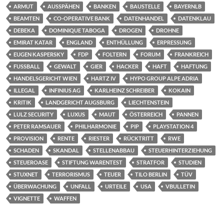
ARMUT
AUSSPÄHEN
BANKEN
BAUSTELLE
BAYERNLB
BEAMTEN
CO-OPERATIVE BANK
DATENHANDEL
DATENKLAU
DEBEKA
DOMINIQUE TABOGA
DROGEN
DROHNE
EMIRAT KATAR
ENGLAND
ENTHÜLLUNG
ERPRESSUNG
EUGEN KASPERSKY
FDP
FOLTERN
FORUM
FRANKREICH
FUSSBALL
GEWALT
GIER
HACKER
HAFT
HAFTUNG
HANDELSGERICHT WIEN
HARTZ IV
HYPO GROUP ALPE ADRIA
ILLEGAL
INFINIUS AG
KARLHEINZ SCHREIBER
KOKAIN
KRITIK
LANDGERICHT AUGSBURG
LIECHTENSTEIN
LULZ SECURITY
LUXUS
MAUT
ÖSTERREICH
PANNEN
PETER RAMSAUER
PHILHARMONIE
PIP
PLAYSTATION 4
PROVISION
RENTE
RIESTER
RÜCKTRITT
RWE
SCHADEN
SKANDAL
STELLENABBAU
STEUERHINTERZIEHUNG
STEUEROASE
STIFTUNG WARENTEST
STRATFOR
STUDIEN
STUXNET
TERRORISMUS
TEUER
TILO BERLIN
TÜV
ÜBERWACHUNG
UNFALL
URTEILE
USA
VBULLETIN
VIGNETTE
WAFFEN