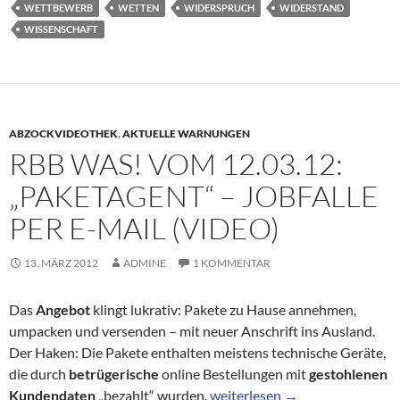
WETTBEWERB
WETTEN
WIDERSPRUCH
WIDERSTAND
WISSENSCHAFT
ABZOCKVIDEOTHEK
,
AKTUELLE WARNUNGEN
RBB WAS! VOM 12.03.12:
„PAKETAGENT“ – JOBFALLE
PER E-MAIL (VIDEO)
13. MÄRZ 2012
ADMINE
1 KOMMENTAR
Das
Angebot
klingt lukrativ: Pakete zu Hause annehmen,
umpacken und versenden – mit neuer Anschrift ins Ausland.
Der Haken: Die Pakete enthalten meistens technische Geräte,
die durch
betrügerische
online Bestellungen mit
gestohlenen
Rbb Was! vom 12.03.12: „Paketa
Kundendaten
„bezahlt“ wurden.
weiterlesen
→