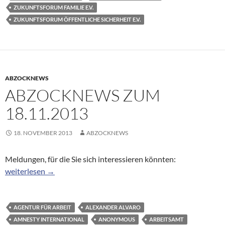
ZUKUNFTSFORUM FAMILIE E.V.
ZUKUNFTSFORUM ÖFFENTLICHE SICHERHEIT E.V.
ABZOCKNEWS
ABZOCKNEWS ZUM
18.11.2013
18. NOVEMBER 2013
ABZOCKNEWS
Meldungen, für die Sie sich interessieren könnten:
Abzocknews zum 18.11.2013
weiterlesen
→
AGENTUR FÜR ARBEIT
ALEXANDER ALVARO
AMNESTY INTERNATIONAL
ANONYMOUS
ARBEITSAMT