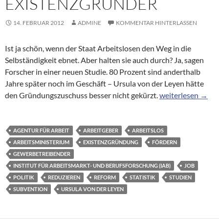
EXISTENZGRÜNDER
14. FEBRUAR 2012
ADMINE
KOMMENTAR HINTERLASSEN
Ist ja schön, wenn der Staat Arbeitslosen den Weg in die
Selbständigkeit ebnet. Aber halten sie auch durch? Ja, sagen
Forscher in einer neuen Studie. 80 Prozent sind anderthalb
Jahre später noch im Geschäft – Ursula von der Leyen hätte
Staatlicher Zusch
den Gründungszuschuss besser nicht gekürzt.
weiterlesen
→
AGENTUR FÜR ARBEIT
ARBEITGEBER
ARBEITSLOS
ARBEITSMINISTERIUM
EXISTENZGRÜNDUNG
FÖRDERN
GEWERBETREIBENDER
INSTITUT FÜR ARBEITSMARKT- UND BERUFSFORSCHUNG (IAB)
JOB
POLITIK
REDUZIEREN
REFORM
STATISTIK
STUDIEN
SUBVENTION
URSULA VON DER LEYEN