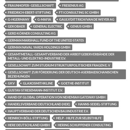
FRAUNHOFER- GESELLSCHAFT
FRESENIUS AG
FRIEDRICH-EBERT-STIFTUNG
FTI CONSULTING SC GMBH
G-HGERMANY
G-MAFIA
GAULY/DITTRICH/VAN DE WEYER AG
GEKOBAER
GENERAL ELECTRIC
GENIUS GMBH
GERD KÖRNER CONSULTING KG
GERMAN MARSHALL FUND OF THE UNITED STATES
GERMAN NAVAL YARDS HOLDINGS GMBH
GESAMTMETALL- GESAMTVERBAND DER ARBEITGEBERVERBÄNDE DER
METALL- UND ELEKTRO-INDUSTRIE E.V.
GESELLSCHAFT ZUM STUDIUM STRUKTURPOLITISCHER FRAGEN E. V
GESELLSCHAFT ZUR FÖRDERUNG DER DEUTSCH-ASERBAIDSCHANISCHEN
BEZIEHUNGEN
GKV
GLAXOSMITHKLINE
GOETHE-INSTITUT
GUSTAV-STRESEMANN-INSTITUT E.V.
HAND OF GLOBAL OPERATION VON NEHEMIAH GATEWAY GMBH
HANDELSVERBAND DEUTSCHLAND (HDE)
HANNS-SEIDEL-STIFTUNG
HAUPTVERBAND DER DEUTSCHEN BAUINDUSTRIE E.V.
HEINRICH-BÖLL-STIFTUNG
HELP - HILFE ZUR SELBSTHILFE
HERE DEUTSCHLAND GMBH
HERING SCHUPPENER CONSULTING