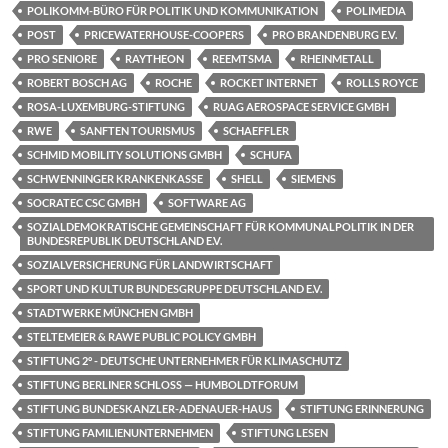
POLIKOMM-BÜRO FÜR POLITIK UND KOMMUNIKATION
POLIMEDIA
POST
PRICEWATERHOUSE-COOPERS
PRO BRANDENBURG E.V.
PRO SENIORE
RAYTHEON
REEMTSMA
RHEINMETALL
ROBERT BOSCH AG
ROCHE
ROCKET INTERNET
ROLLS ROYCE
ROSA-LUXEMBURG-STIFTUNG
RUAG AEROSPACE SERVICE GMBH
RWE
SANFTEN TOURISMUS
SCHAEFFLER
SCHMID MOBILITY SOLUTIONS GMBH
SCHUFA
SCHWENNINGER KRANKENKASSE
SHELL
SIEMENS
SOCRATEC CSC GMBH
SOFTWARE AG
SOZIALDEMOKRATISCHE GEMEINSCHAFT FÜR KOMMUNALPOLITIK IN DER
BUNDESREPUBLIK DEUTSCHLAND E.V.
SOZIALVERSICHERUNG FÜR LANDWIRTSCHAFT
SPORT UND KULTUR BUNDESGRUPPE DEUTSCHLAND E.V.
STADTWERKE MÜNCHEN GMBH
STELTEMEIER & RAWE PUBLIC POLICY GMBH
STIFTUNG 2° - DEUTSCHE UNTERNEHMER FÜR KLIMASCHUTZ
STIFTUNG BERLINER SCHLOSS — HUMBOLDTFORUM
STIFTUNG BUNDESKANZLER-ADENAUER-HAUS
STIFTUNG ERINNERUNG
STIFTUNG FAMILIENUNTERNEHMEN
STIFTUNG LESEN