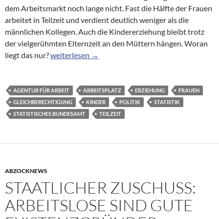
dem Arbeitsmarkt noch lange nicht. Fast die Hälfte der Frauen
arbeitet in Teilzeit und verdient deutlich weniger als die
männlichen Kollegen. Auch die Kindererziehung bleibt trotz
der vielgerühmten Elternzeit an den Müttern hängen. Woran
Arbeitsmarkt: Frauen in der Teilzeit-Falle
liegt das nur?
weiterlesen
→
AGENTUR FÜR ARBEIT
ARBEITSPLATZ
ERZIEHUNG
FRAUEN
GLEICHBERECHTIGUNG
KINDER
POLITIK
STATISTIK
STATISTISCHES BUNDESAMT
TEILZEIT
ABZOCKNEWS
STAATLICHER ZUSCHUSS:
ARBEITSLOSE SIND GUTE