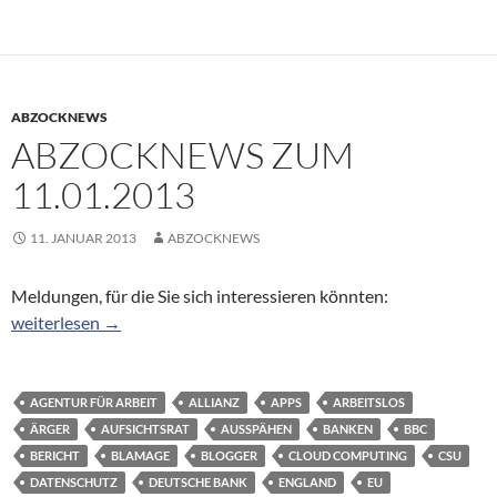
ABZOCKNEWS
ABZOCKNEWS ZUM
11.01.2013
11. JANUAR 2013
ABZOCKNEWS
Meldungen, für die Sie sich interessieren könnten:
Abzocknews zum 11.01.2013
weiterlesen
→
AGENTUR FÜR ARBEIT
ALLIANZ
APPS
ARBEITSLOS
ÄRGER
AUFSICHTSRAT
AUSSPÄHEN
BANKEN
BBC
BERICHT
BLAMAGE
BLOGGER
CLOUD COMPUTING
CSU
DATENSCHUTZ
DEUTSCHE BANK
ENGLAND
EU