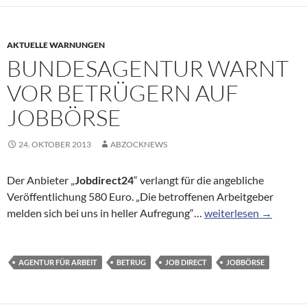
AKTUELLE WARNUNGEN
BUNDESAGENTUR WARNT
VOR BETRÜGERN AUF
JOBBÖRSE
24. OKTOBER 2013
ABZOCKNEWS
Der Anbieter „
Jobdirect24
“ verlangt für die angebliche
Veröffentlichung 580 Euro. „Die betroffenen Arbeitgeber
Bundesagentur warnt 
melden sich bei uns in heller Aufregung“…
weiterlesen
→
AGENTUR FÜR ARBEIT
BETRUG
JOB DIRECT
JOBBÖRSE