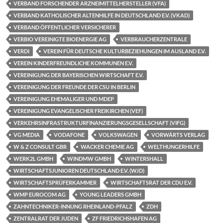
VERBAND FORSCHENDER ARZNEIMITTELHERSTELLER (VFA)
VERBAND KATHOLISCHER ALTENHILFE IN DEUTSCHLAND E.V. (VKAD)
VERBAND ÖFFENTLICHER VERSICHERER
VERBIO VEREINIGTE BIOENERGIE AG
VERBRAUCHERZENTRALE
VERDI
VEREIN FÜR DEUTSCHE KULTURBEZIEHUNGEN IM AUSLAND E.V.
VEREIN KINDERFREUNDLICHE KOMMUNEN E.V.
VEREINIGUNG DER BAYERISCHEN WIRTSCHAFT E.V.
VEREINIGUNG DER FREUNDE DER CSU IN BERLIN
VEREINIGUNG EHEMALIGER UND MDEP
VEREINIGUNG EVANGELISCHER FREIKIRCHEN (VEF)
VERKEHRSINFRASTRUKTURFINANZIERUNGSGESELLSCHAFT (VIFG)
VG MEDIA
VODAFONE
VOLKSWAGEN
VORWÄRTS VERLAG
W & Z CONSULT GBR
WACKER CHEMIE AG
WELTHUNGERHILFE
WERK2L GMBH
WINDMW GMBH
WINTERSHALL
WIRTSCHAFTSJUNIOREN DEUTSCHLAND E.V. (WJD)
WIRTSCHAFTSPRÜFERKAMMER
WIRTSCHAFTSRAT DER CDU E.V.
WMP EUROCOM AG
YOUNG LEADERS GMBH
ZAHNTECHNIKER-INNUNG RHEINLAND-PFALZ
ZDH
ZENTRALRAT DER JUDEN
ZF FRIEDRICHSHAFEN AG