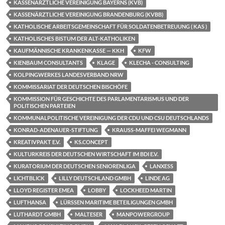
KASSENÄRZTLICHE VEREINIGUNG BAYERNS (KVB)
KASSENÄRZTLICHE VEREINIGUNG BRANDENBURG (KVBB)
KATHOLISCHE ARBEITSGEMEINSCHAFT FÜR SOLDATENBETREUUNG ( KAS )
KATHOLISCHES BISTUM DER ALT-KATHOLIKEN
KAUFMÄNNISCHE KRANKENKASSE — KKH
KFW
KIENBAUM CONSULTANTS
KLAGE
KLECHA - CONSULTING
KOLPINGWERKES LANDESVERBAND NRW
KOMMISSARIAT DER DEUTSCHEN BISCHÖFE
KOMMISSION FÜR GESCHICHTE DES PARLAMENTARISMUS UND DER
POLITISCHEN PARTEIEN
KOMMUNALPOLITISCHE VEREINIGUNG DER CDU UND CSU DEUTSCHLANDS
KONRAD-ADENAUER-STIFTUNG
KRAUSS-MAFFEI WEGMANN
KREATIVPAKT E.V.
KS.CONCEPT
KULTURKREIS DER DEUTSCHEN WIRTSCHAFT IM BDI E.V.
KURATORIUM DER DEUTSCHEN SENIORENLIGA
LANXESS
LICHTBLICK
LILLY DEUTSCHLAND GMBH
LINDE AG
LLOYD REGISTER EMEA
LOBBY
LOCKHEED MARTIN
LUFTHANSA
LÜRSSEN MARITIME BETEILIGUNGEN GMBH
LUTHARDT GMBH
MALTESER
MANPOWERGROUP