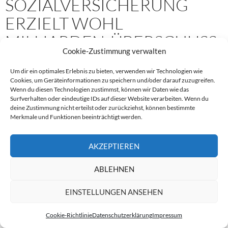
SOZIALVERSICHERUNG
ERZIELT WOHL
MILLIARDEN-ÜBERSCHUSS
Cookie-Zustimmung verwalten
17. JANUAR 2012
ADMINE
KOMMENTAR HINTERLASSEN
Um dir ein optimales Erlebnis zu bieten, verwenden wir Technologien wie
Cookies, um Geräteinformationen zu speichern und/oder darauf zuzugreifen.
Der Konjunktur sei Dank: Die Kassen der gesetzlichen
Wenn du diesen Technologien zustimmst, können wir Daten wie das
Surfverhalten oder eindeutige IDs auf dieser Website verarbeiten. Wenn du
Sozialversicherung sind prall gefüllt. Für 2011 zeichnet sich ein
deine Zustimmung nicht erteilst oder zurückziehst, können bestimmte
Milliardenplus ab. Besonders bei der Krankenversicherung
Merkmale und Funktionen beeinträchtigt werden.
Dank Beschäftigungsboom: Sozialversicheru
blieb viel Geld übrig.
weiterlesen
→
AKZEPTIEREN
AGENTUR FÜR ARBEIT
ARBEITNEHMER
ARBEITSLOS
BOOM
ABLEHNEN
DEUTSCHE RENTENVERSICHERUNG
KONJUNKTUR
KRANKENKASSEN
PFLEGE
PROFIT
SOZIALLEISTUNGEN
EINSTELLUNGEN ANSEHEN
STATISTIK
STATISTISCHES BUNDESAMT
UNFALL
VERSICHERUNGEN
WACHSTUM
Cookie-Richtlinie
Datenschutzerklärung
Impressum