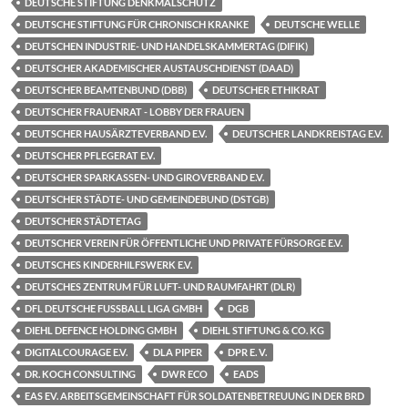
DEUTSCHE STIFTUNG DENKMALSCHUTZ
DEUTSCHE STIFTUNG FÜR CHRONISCH KRANKE
DEUTSCHE WELLE
DEUTSCHEN INDUSTRIE- UND HANDELSKAMMERTAG (DIFIK)
DEUTSCHER AKADEMISCHER AUSTAUSCHDIENST (DAAD)
DEUTSCHER BEAMTENBUND (DBB)
DEUTSCHER ETHIKRAT
DEUTSCHER FRAUENRAT - LOBBY DER FRAUEN
DEUTSCHER HAUSÄRZTEVERBAND E.V.
DEUTSCHER LANDKREISTAG E.V.
DEUTSCHER PFLEGERAT E.V.
DEUTSCHER SPARKASSEN- UND GIROVERBAND E.V.
DEUTSCHER STÄDTE- UND GEMEINDEBUND (DSTGB)
DEUTSCHER STÄDTETAG
DEUTSCHER VEREIN FÜR ÖFFENTLICHE UND PRIVATE FÜRSORGE E.V.
DEUTSCHES KINDERHILFSWERK E.V.
DEUTSCHES ZENTRUM FÜR LUFT- UND RAUMFAHRT (DLR)
DFL DEUTSCHE FUSSBALL LIGA GMBH
DGB
DIEHL DEFENCE HOLDING GMBH
DIEHL STIFTUNG & CO. KG
DIGITALCOURAGE E.V.
DLA PIPER
DPR E. V.
DR. KOCH CONSULTING
DWR ECO
EADS
EAS EV. ARBEITSGEMEINSCHAFT FÜR SOLDATENBETREUUNG IN DER BRD