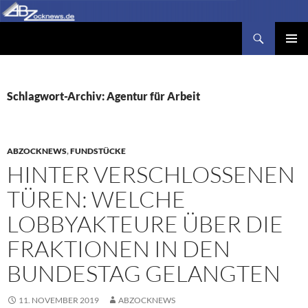
Zum
Inhalt
Suchen
Abzocknews.de
springen
PRIMÄR
MENÜ
Schlagwort-Archiv: Agentur für Arbeit
ABZOCKNEWS
,
FUNDSTÜCKE
HINTER VERSCHLOSSENEN
TÜREN: WELCHE
LOBBYAKTEURE ÜBER DIE
FRAKTIONEN IN DEN
BUNDESTAG GELANGTEN
11. NOVEMBER 2019
ABZOCKNEWS