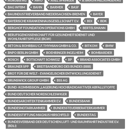
AURUBIS AG
AWO
AXEL SPRINGER
B. BRAUN MELSUNGEN AG
BAG WFBM
BAHN
BARMER
BASF
BAUINDUSTRIEVERBAND NIEDERSACHSEN-BREMEN
BAYER
BAYERISCHE KRANKENHAUSGESELLSCHAFT E.V.
BDI
BDK
BERGHOF FOUNDATION OPERATIONS GMBH
BERTELSMANN
BERUFSGENOSSENSCHAFT FÜR GESUNDHEITSDIENST UND
WOHLFAHRTSPFLEGE (BGW)
BETON & ROHRBAU C.F. THYMIAN GMBH & CO.
BITKOM
BMW
BNPO BERLIN GMBH
BOEHRINGER INGELHEIM
BOMBARDIER
BOSCH
BOTSCHAFT SCHWEIZ
BP
BRAND ASSOCIATES GMBH
BRAUNER SPP
BREITBANDBÜRO DES BUNDES (BBB)
BROT FÜR DIE WELT - EVANGELISCHER ENTWICKLUNGSDIENST
BRUNSWICK GROUP GMBH
BSS AG
BUND -KOMMISSION „LAGERUNG HOCHRADIOAKTIVER ABFALLSTOFFE
BUND DEUTSCHER NORDSCHLESWIGER
BUNDESARCHITEKTENKAMMER E.V.
BUNDESBANK
BUNDESNOTARKAMMER
BUNDESSTEUERBERATERKAMMER
BUNDESSTIFTUNG MAGNUS HIRSCHFELD
BUNDESTAG
BUNDESVERBAND DER DEUTSCHEN LUFT- UND RAUMFAHRTINDUSTRIE E.V.
(BDLI)