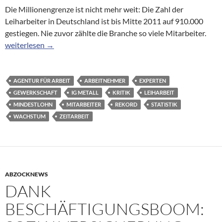
Die Millionengrenze ist nicht mehr weit: Die Zahl der
Leiharbeiter in Deutschland ist bis Mitte 2011 auf 910.000
gestiegen. Nie zuvor zählte die Branche so viele Mitarbeiter.
Unsichere Beschäftigung: Zahl der Leiharbeiter steigt auf Reko
weiterlesen
→
AGENTUR FÜR ARBEIT
ARBEITNEHMER
EXPERTEN
GEWERKSCHAFT
IG METALL
KRITIK
LEIHARBEIT
MINDESTLOHN
MITARBEITER
REKORD
STATISTIK
WACHSTUM
ZEITARBEIT
ABZOCKNEWS
DANK
BESCHÄFTIGUNGSBOOM: