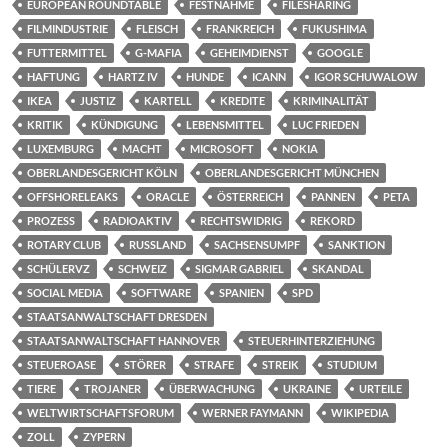
EUROPEAN ROUNDTABLE
FESTNAHME
FILESHARING
FILMINDUSTRIE
FLEISCH
FRANKREICH
FUKUSHIMA
FUTTERMITTEL
G-MAFIA
GEHEIMDIENST
GOOGLE
HAFTUNG
HARTZ IV
HUNDE
ICANN
IGOR SCHUWALOW
IKEA
JUSTIZ
KARTELL
KREDITE
KRIMINALITÄT
KRITIK
KÜNDIGUNG
LEBENSMITTEL
LUC FRIEDEN
LUXEMBURG
MACHT
MICROSOFT
NOKIA
OBERLANDESGERICHT KÖLN
OBERLANDESGERICHT MÜNCHEN
OFFSHORELEAKS
ORACLE
ÖSTERREICH
PANNEN
PETA
PROZESS
RADIOAKTIV
RECHTSWIDRIG
REKORD
ROTARY CLUB
RUSSLAND
SACHSENSUMPF
SANKTION
SCHÜLERVZ
SCHWEIZ
SIGMAR GABRIEL
SKANDAL
SOCIAL MEDIA
SOFTWARE
SPANIEN
SPD
STAATSANWALTSCHAFT DRESDEN
STAATSANWALTSCHAFT HANNOVER
STEUERHINTERZIEHUNG
STEUEROASE
STÖRER
STRAFE
STREIK
STUDIUM
TIERE
TROJANER
ÜBERWACHUNG
UKRAINE
URTEILE
WELTWIRTSCHAFTSFORUM
WERNER FAYMANN
WIKIPEDIA
ZOLL
ZYPERN