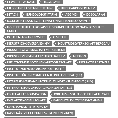
HEWLETT-PACKARD
HIGGIS GMBH
HILDEGARD LAGRENNE STIFTUNG
HILDEGARDIS-VEREIN E.V.
HITACHI
HUMBOLDT-STIFTUNG
IABG MBH
IBC SOLAR AG
ICC DEUTSCHLAND E.V. INTERNATIONALE HANDELSKAMMER
IEGUS INSTITUT F. EUROPÄISCHE GESUNDHEITS-U. SOZIALWIRTSCHAFT
GMBH
IG BAUEN-AGRAR-UMWELT
IG METALL
INDUSTRIEGASEVERBAND (IGV)
INDUSTRIEGEWERKSCHAFT BERGBAU
INDUSTRIEGEWERKSCHAFT METALL (IGM)
INDUSTRIEVERBAND HEIMTIERBEDARF E.V.
INFINEON
INITIATIVE NEUE SOZIALE MARKTWIRTSCHAFT
INSTINCTIF PARTNERS
INSTITUT FÜR EUROPÄISCHE POLITIK (IEP)
INSTITUT FÜR UMFORMTECHNIK UND LEICHTBAU (IUL)
INTERESSENVERBAND UNTERHALT UND FAMILIENRECHT (ISUV)
INTERNATIONAL LABOUR ORGANIZATION (ILO)
ISRAEL ALLIES FOUNDATION
JOBELIUS — SOLUTIONS IN HEALTH CARE
K-FS AKTIENGESELLSCHAFT
KAPSCH TELEMATIC SERVICE GMBH
KARL-SCHILLER-STIFTUNG E.V.
KASSENÄRTZLICHE BUNDESVEREINIGUNG (KBV)