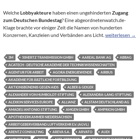
Welche
Lobbyakteure
haben einen ungehinderten
Zugang
zum Deutschen Bundestag
? Eine abgeordnetenwatch.de-
Klage brachte vor einiger Zeit die Namen von hunderten
Hinter verschlo
Konzernen, Kanzleien und Verbänden ans Licht.
weiterlesen
→
3M
50HERTZ TRANSMISSION GMBH
AAREAL BANK AG
ABBAG
ACATECH - DEUTSCHE AKADEMIE DER TECHNIKWISSENSCHAFTEN
AGENTUR FÜR ARBEIT
AGORA ENERGIEWENDE
AIRBUS
AKADEMIE FÜR ÄRZTLICHE FORTBILDUNG
AKTIONSBÜNDNIS GEGEN AIDS
ALBER & GEIGER
ALEXANDER VON HUMBOLDT-STIFTUNG
ALEXANDRA-LANG-STIFTUNG
ALEXION SERVICES EUROPE
ALLIANZ
ALSTAM DEUTSCHLAND AG
AMADEU ANTONIO STIFTUNG
AMGEN GMBH
AMPRION GMBH
APOTHEKERKAMMER NIEDERSACHSEN
ARBEITGEBERVERBAND LUFTVERKEHR E.V. (AGVL)
ARENTZ CONSULTING
AREVA S.A.
ARVATO
AUDI