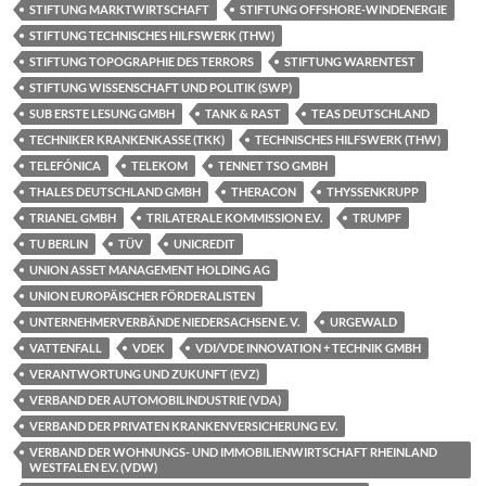
STIFTUNG MARKTWIRTSCHAFT
STIFTUNG OFFSHORE-WINDENERGIE
STIFTUNG TECHNISCHES HILFSWERK (THW)
STIFTUNG TOPOGRAPHIE DES TERRORS
STIFTUNG WARENTEST
STIFTUNG WISSENSCHAFT UND POLITIK (SWP)
SUB ERSTE LESUNG GMBH
TANK & RAST
TEAS DEUTSCHLAND
TECHNIKER KRANKENKASSE (TKK)
TECHNISCHES HILFSWERK (THW)
TELEFÓNICA
TELEKOM
TENNET TSO GMBH
THALES DEUTSCHLAND GMBH
THERACON
THYSSENKRUPP
TRIANEL GMBH
TRILATERALE KOMMISSION E.V.
TRUMPF
TU BERLIN
TÜV
UNICREDIT
UNION ASSET MANAGEMENT HOLDING AG
UNION EUROPÄISCHER FÖRDERALISTEN
UNTERNEHMERVERBÄNDE NIEDERSACHSEN E. V.
URGEWALD
VATTENFALL
VDEK
VDI/VDE INNOVATION + TECHNIK GMBH
VERANTWORTUNG UND ZUKUNFT (EVZ)
VERBAND DER AUTOMOBILINDUSTRIE (VDA)
VERBAND DER PRIVATEN KRANKENVERSICHERUNG E.V.
VERBAND DER WOHNUNGS- UND IMMOBILIENWIRTSCHAFT RHEINLAND
WESTFALEN E.V. (VDW)