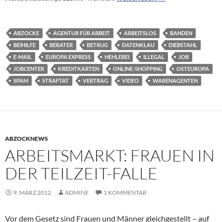
ABZOCKE
AGENTUR FÜR ARBEIT
ARBEITSLOS
BANDEN
BEIHILFE
BERATER
BETRUG
DATENKLAU
DIEBSTAHL
E-MAIL
EUROPA EXPRESS
HEHLEREI
ILLEGAL
JOB
JOBCENTER
KREDITKARTEN
ONLINE-SHOPPING
OSTEUROPA
SPAM
STRAFTAT
VERTRAG
VIDEO
WARENAGENTEN
ABZOCKNEWS
ARBEITSMARKT: FRAUEN IN
DER TEILZEIT-FALLE
9. MÄRZ 2012
ADMINE
1 KOMMENTAR
Vor dem Gesetz sind Frauen und Männer gleichgestellt – auf