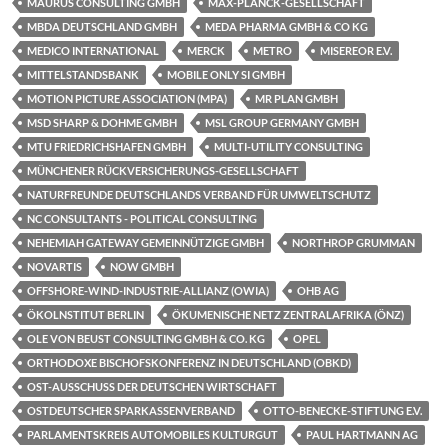
MAURUS CONSULTING GMBH
MAX-PLANCK-GESELLSCHAFT
MBDA DEUTSCHLAND GMBH
MEDA PHARMA GMBH & CO KG
MEDICO INTERNATIONAL
MERCK
METRO
MISEREOR E.V.
MITTELSTANDSBANK
MOBILE ONLY SI GMBH
MOTION PICTURE ASSOCIATION (MPA)
MR PLAN GMBH
MSD SHARP & DOHME GMBH
MSL GROUP GERMANY GMBH
MTU FRIEDRICHSHAFEN GMBH
MULTI-UTILITY CONSULTING
MÜNCHENER RÜCKVERSICHERUNGS-GESELLSCHAFT
NATURFREUNDE DEUTSCHLANDS VERBAND FÜR UMWELTSCHUTZ
NC CONSULTANTS - POLITICAL CONSULTING
NEHEMIAH GATEWAY GEMEINNÜTZIGE GMBH
NORTHROP GRUMMAN
NOVARTIS
NOW GMBH
OFFSHORE-WIND-INDUSTRIE-ALLIANZ (OWIA)
OHB AG
ÖKOLNSTITUT BERLIN
ÖKUMENISCHE NETZ ZENTRALAFRIKA (ÖNZ)
OLE VON BEUST CONSULTING GMBH & CO. KG
OPEL
ORTHODOXE BISCHOFSKONFERENZ IN DEUTSCHLAND (OBKD)
OST-AUSSCHUSS DER DEUTSCHEN WIRTSCHAFT
OSTDEUTSCHER SPARKASSENVERBAND
OTTO-BENECKE-STIFTUNG E.V.
PARLAMENTSKREIS AUTOMOBILES KULTURGUT
PAUL HARTMANN AG