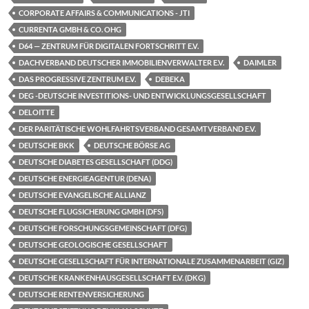
CORPORATE AFFAIRS & COMMUNICATIONS - JTI
CURRENTA GMBH & CO. OHG
D64 — ZENTRUM FÜR DIGITALEN FORTSCHRITT E.V.
DACHVERBAND DEUTSCHER IMMOBILIENVERWALTER E.V.
DAIMLER
DAS PROGRESSIVE ZENTRUM E.V.
DEBEKA
DEG -DEUTSCHE INVESTITIONS- UND ENTWICKLUNGSGESELLSCHAFT
DELOITTE
DER PARITÄTISCHE WOHLFAHRTSVERBAND GESAMTVERBAND E.V.
DEUTSCHE BKK
DEUTSCHE BÖRSE AG
DEUTSCHE DIABETES GESELLSCHAFT (DDG)
DEUTSCHE ENERGIEAGENTUR (DENA)
DEUTSCHE EVANGELISCHE ALLIANZ
DEUTSCHE FLUGSICHERUNG GMBH (DFS)
DEUTSCHE FORSCHUNGSGEMEINSCHAFT (DFG)
DEUTSCHE GEOLOGISCHE GESELLSCHAFT
DEUTSCHE GESELLSCHAFT FÜR INTERNATIONALE ZUSAMMENARBEIT (GIZ)
DEUTSCHE KRANKENHAUSGESELLSCHAFT E.V. (DKG)
DEUTSCHE RENTENVERSICHERUNG