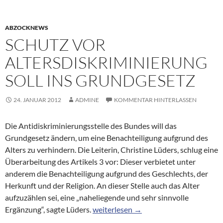
ABZOCKNEWS
SCHUTZ VOR
ALTERSDISKRIMINIERUNG
SOLL INS GRUNDGESETZ
24. JANUAR 2012
ADMINE
KOMMENTAR HINTERLASSEN
Die Antidiskriminierungsstelle des Bundes will das
Grundgesetz ändern, um eine Benachteiligung aufgrund des
Alters zu verhindern. Die Leiterin, Christine Lüders, schlug eine
Überarbeitung des Artikels 3 vor: Dieser verbietet unter
anderem die Benachteiligung aufgrund des Geschlechts, der
Herkunft und der Religion. An dieser Stelle auch das Alter
aufzuzählen sei, eine „naheliegende und sehr sinnvolle
Schutz vor Altersdiskriminierung soll
Ergänzung“, sagte Lüders.
weiterlesen
→