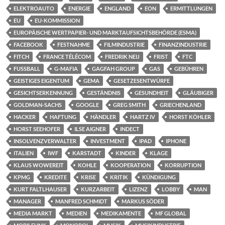
ELEKTROAUTO
ENERGIE
ENGLAND
EON
ERMITTLUNGEN
EU
EU-KOMMISSION
EUROPÄISCHE WERTPAPIER- UND MARKTAUFSICHTSBEHÖRDE (ESMA)
FACEBOOK
FESTNAHME
FILMINDUSTRIE
FINANZINDUSTRIE
FITCH
FRANCE TÉLÉCOM
FREDRIK NEIJ
FRIST
FTC
FUSSBALL
G-MAFIA
GAGFAH GROUP
GAS
GEBÜHREN
GEISTIGES EIGENTUM
GEMA
GESETZESENTWÜRFE
GESICHTSERKENNUNG
GESTÄNDNIS
GESUNDHEIT
GLÄUBIGER
GOLDMAN-SACHS
GOOGLE
GREG SMITH
GRIECHENLAND
HACKER
HAFTUNG
HÄNDLER
HARTZ IV
HORST KÖHLER
HORST SEEHOFER
ILSE AIGNER
INDECT
INSOLVENZVERWALTER
INVESTMENT
IPAD
IPHONE
ITALIEN
IWF
KARSTADT
KINDER
KLAGE
KLAUS WOWEREIT
KOHLE
KOOPERATION
KORRUPTION
KPMG
KREDITE
KRISE
KRITIK
KÜNDIGUNG
KURT FALTLHAUSER
KURZARBEIT
LIZENZ
LOBBY
MAN
MANAGER
MANFRED SCHMIDT
MARKUS SÖDER
MEDIA MARKT
MEDIEN
MEDIKAMENTE
MF GLOBAL