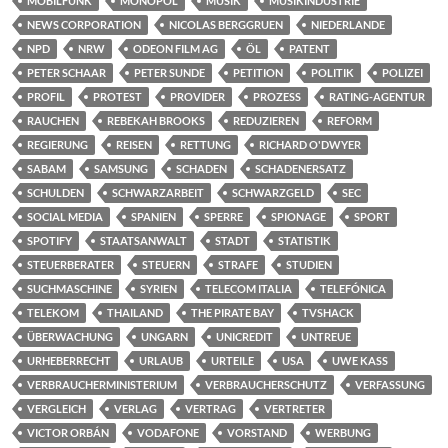
MOBILFUNK
MONOPOL
MUSIK
MUSIKINDUSTRIE
NEWS CORPORATION
NICOLAS BERGGRUEN
NIEDERLANDE
NPD
NRW
ODEON FILM AG
ÖL
PATENT
PETER SCHAAR
PETER SUNDE
PETITION
POLITIK
POLIZEI
PROFIL
PROTEST
PROVIDER
PROZESS
RATING-AGENTUR
RAUCHEN
REBEKAH BROOKS
REDUZIEREN
REFORM
REGIERUNG
REISEN
RETTUNG
RICHARD O'DWYER
SABAM
SAMSUNG
SCHADEN
SCHADENERSATZ
SCHULDEN
SCHWARZARBEIT
SCHWARZGELD
SEC
SOCIAL MEDIA
SPANIEN
SPERRE
SPIONAGE
SPORT
SPOTIFY
STAATSANWALT
STADT
STATISTIK
STEUERBERATER
STEUERN
STRAFE
STUDIEN
SUCHMASCHINE
SYRIEN
TELECOM ITALIA
TELEFÓNICA
TELEKOM
THAILAND
THE PIRATE BAY
TVSHACK
ÜBERWACHUNG
UNGARN
UNICREDIT
UNTREUE
URHEBERRECHT
URLAUB
URTEILE
USA
UWE KASS
VERBRAUCHERMINISTERIUM
VERBRAUCHERSCHUTZ
VERFASSUNG
VERGLEICH
VERLAG
VERTRAG
VERTRETER
VICTOR ORBÁN
VODAFONE
VORSTAND
WERBUNG