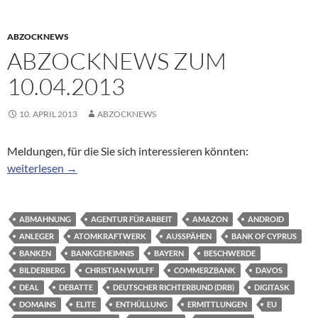
ABZOCKNEWS
ABZOCKNEWS ZUM
10.04.2013
10. APRIL 2013
ABZOCKNEWS
Meldungen, für die Sie sich interessieren könnten:
Abzocknews zum 10.04.2013
weiterlesen
→
ABMAHNUNG
AGENTUR FÜR ARBEIT
AMAZON
ANDROID
ANLEGER
ATOMKRAFTWERK
AUSSPÄHEN
BANK OF CYPRUS
BANKEN
BANKGEHEIMNIS
BAYERN
BESCHWERDE
BILDERBERG
CHRISTIAN WULFF
COMMERZBANK
DAVOS
DEAL
DEBATTE
DEUTSCHER RICHTERBUND (DRB)
DIGITASK
DOMAINS
ELITE
ENTHÜLLUNG
ERMITTLUNGEN
EU