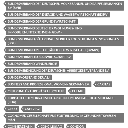
BUNDESVERBAND DER DEUTSCHEN VOLKSBANKEN UND RAIFFEISENBANKEN
E.V. (BVR)
BUNDESVERBAND DER ENERGIE- UND WASSERWIRTSCHAFT (BDEW)
BUNDESVERBAND DER GRÜNEN WIRTSCHAFT
BUNDESVERBAND DEUTSCHER WOHNUNGS- UND
IMMOBILIENUNTERNEHMEN - GDW -
BUNDESVERBAND GÜTERKRAFTVERKEHR LOGISTIK UND ENTSORGUNG E.V.
(BGL)
BUNDESVERBAND MITTELSTÄNDISCHE WIRTSCHAFT (BVMW)
BUNDESVERBAND SOLARWIRTSCHAFT E.V.
BUNDESVERBAND WINDENERGIE
BUNDESVEREINIGUNG DER DEUTSCHEN ARBEITGEBERVERBÄNDE E.V.
BUNDESVORSTAND DER ASJ
BUSINESS AND PROFESSIONAL WOMEN - GERMANY E.V.
CARITAS
CENTRUM FÜR EUROPÄISCHE POLITIK
CHEMIE
CHRISTLICH-DEMOKRATISCHE ARBEITNEHMERSCHAFT DEUTSCHLANDS
(CDA)
CISCO
CNETZ E.V.
COGNOMED GESELLSCHAFT FÜR FORTBILDUNG IM GESUNDHEITSWESEN
MBH
COMMERZBANK
CONCILIUS AG
CONDOR