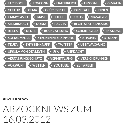
FACEBOOK
FOXCONN
FRANKREICH
FUSSBALL
G-MAFIA
GEFAHR
GEMA
GLÜCKSSPIEL
IG METALL
INDIEN
JIMMY SAVILE
KRISE
LOTTO
LUXUS
MANAGER
MISSBRAUCH
NOKIA
RAZZIA
RECHTSEXTREMISMUS
REISEN
RENTE
RÜCKZAHLUNG
SCHMIERGELD
SKANDAL
SOCIAL MEDIA
STEUERHINTERZIEHUNG
STEUERN
STUDIEN
TEUER
THYSSENKRUPP
TWITTER
ÜBERWACHUNG
URSULA VON DER LEYEN
USA
VERDACHT
VERFASSUNGSSCHUTZ
VERMITTLUNG
VERSICHERUNGEN
VORWURF
WETTEN
YOUTUBE
ZEITARBEIT
ABZOCKNEWS
ABZOCKNEWS ZUM
16.03.2012