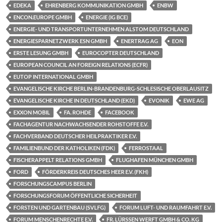
EDEKA
EHRENBERG KOMMUNIKATION GMBH
ENBW
ENCON.EUROPE GMBH
ENERGIE (IG BCE)
ENERGIE- UND TRANSPORTUNTERNEHMEN ALSTOM DEUTSCHLAND
ENERGIESPARNETZWERK ESN GMBH
ENERTRAG AG
EON
ERSTE LESUNG GMBH
EUROCOPTER DEUTSCHLAND
EUROPEAN COUNCIL AN FOREIGN RELATIONS (ECFR)
EUTOP INTERNATIONAL GMBH
EVANGELISCHE KIRCHE BERLIN-BRANDENBURG-SCHLESISCHE OBERLAUSITZ
EVANGELISCHE KIRCHE IN DEUTSCHLAND (EKD)
EVONIK
EWE AG
EXXON MOBIL
FA. ROHDE
FACEBOOK
FACHAGENTUR NACHWACHSENDER ROHSTOFFE E.V.
FACHVERBAND DEUTSCHER HEILPRAKTIKER E.V.
FAMILIENBUND DER KATHOLIKEN (FDK)
FERROSTAAL
FISCHERAPPELT RELATIONS GMBH
FLUGHAFEN MÜNCHEN GMBH
FORD
FÖRDERKREIS DEUTSCHES HEER E.V. (FKH)
FORSCHUNGSCAMPUS BERLIN
FORSCHUNGSFORUM ÖFFENTLICHE SICHERHEIT
FORSTEN UND GARTENBAU (SVLFG)
FORUM LUFT- UND RAUMFAHRT E.V.
FORUM MENSCHENRECHTE E.V.
FR. LÜRSSEN WERFT GMBH & CO. KG