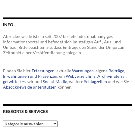
INFO
Abzocknews.de ist ein seit 2007 bestehendes unabhängiges
Informationsportal und befindet sich im stetigen Auf-, Aus- und
Umbau. Bitte beachten Sie, dass Einträge den Stand der Dinge zum
Zeitpunkt einer Veröffentlichung spiegeln.
Finden Sie hier
Erfassungen
, aktuelle
Warnungen
, eigene
Beiträge
,
Erwähnungen und Präsenzen
, ein
Webverzeichnis
,
Archivmaterial
,
getwittertes
, wir und
Social-Media
, weitere
Schlagzeilen
und wie Sie
Abzocknews.de unterstützen
können.
RESSORTS & SERVICES
Ressorts
&
Services