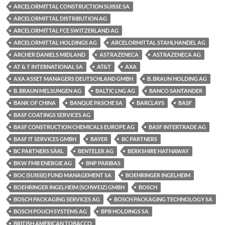
ARCELORMITTAL CONSTRUCTION SUISSE SA
ARCELORMITTAL DISTRIBUTION AG
ARCELORMITTAL FCE SWITZERLAND AG
ARCELORMITTAL HOLDINGS AG
ARCELORMITTAL STAHLHANDEL AG
ARCHER DANIELS MIDLAND
ASTRAZENECA
ASTRAZENECA AG
AT & T INTERNATIONAL SA
AT&T
AXA
AXA ASSET MANAGERS DEUTSCHLAND GMBH
B. BRAUN HOLDING AG
B. BRAUN MELSUNGEN AG
BALTIC LNG AG
BANCO SANTANDER
BANK OF CHINA
BANQUE PASCHE SA
BARCLAYS
BASF
BASF COATINGS SERVICES AG
BASF CONSTRUCTION CHEMICALS EUROPE AG
BASF INTERTRADE AG
BASF IT SERVICES GMBH
BAYER
BC PARTNERS
BC PARTNERS SÀRL
BENTELER AG
BERKSHIRE HATHAWAY
BKW FMB ENERGIE AG
BNP PARIBAS
BOC (SUISSE) FUND MANAGEMENT SA
BOEHRINGER INGELHEIM
BOEHRINGER INGELHEIM (SCHWEIZ) GMBH
BOSCH
BOSCH PACKAGING SERVICES AG
BOSCH PACKAGING TECHNOLOGY SA
BOSCH POUCH SYSTEMS AG
BPB HOLDINGS SA
BRITISH AMERICAN TOBACCO