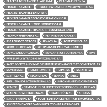
PLACE SAINT-FRANCOIS 1 LAUSANNE
PRAGMA ENERGY SA
PROCTER & GAMBLE
PROCTER & GAMBLE DEVELOPMENT CO AG
PROCTER & GAMBLE EUROPE SA
PROCTER & GAMBLE EXPORT OPERATIONS SARL
PROCTER & GAMBLE FOOD PRODUCTS SARL
PROCTER & GAMBLE TRADING INTERNATIONAL SARL
PROMOHYPERMARKT AG
PSA INTERNATIONAL SA
PSA PEUGEOT CITROEN
RIMACO SA
ROBERT BOSCH AG
RORO HOLDING AG
ROTHMANS OF PALL MALL LIMITED
ROYAL BANK OF CANADA
ROYCAN TRUST COMPANY SA
RWE
RWE SUPPLY & TRADING SWITZERLAND S.A.
SAFEC SOCIÉTÉ ANONYME D'ENTREPRISES FINANCIÈRES ET COMMERCIALES
SAMCO SAGL
SANOFI-AVENTIS
SAPAL SA
SARACO SA
SCINTILLA AG
SECURUM AG
SFAP SA
SHELL
SHELL BRANDS INTERNATIONAL AG
SHTOKMAN DEVELOPMENT AG
SIEMENS
SIEMENS FUEL GASIFICATION TECHNOLOGY HOLDING AG
SIEMENS POWER HOLDING AG
SIGURD RÜCK AG
SITEX SA
SOCAR TRADING SA
SOCIÉTÉ DES FORCES MOTRICES DU CHÂTELOT SA
SOCIÉTÉ FINANCIÈRE D'ADMINISTRATION DE PATRIMOINES