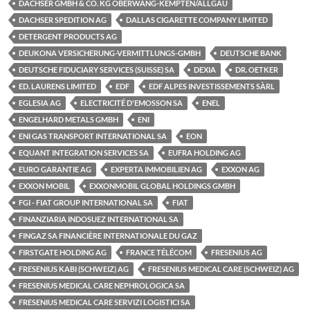
DACHSER GMBH & CO. KG OBERWANG-KEMPTEN/ALLGÄU
DACHSER SPEDITION AG
DALLAS CIGARETTE COMPANY LIMITED
DETERGENT PRODUCTS AG
DEUKONA VERSICHERUNG-VERMITTLUNGS-GMBH
DEUTSCHE BANK
DEUTSCHE FIDUCIARY SERVICES (SUISSE) SA
DEXIA
DR. OETKER
ED. LAURENS LIMITED
EDF
EDF ALPES INVESTISSEMENTS SÀRL
EGLESIA AG
ELECTRICITÉ D'EMOSSON SA
ENEL
ENGELHARD METALS GMBH
ENI
ENI GAS TRANSPORT INTERNATIONAL SA
EON
EQUANT INTEGRATION SERVICES SA
EUFRA HOLDING AG
EURO GARANTIE AG
EXPERTA IMMOBILIEN AG
EXXON AG
EXXON MOBIL
EXXONMOBIL GLOBAL HOLDINGS GMBH
FGI - FIAT GROUP INTERNATIONAL SA
FIAT
FINANZIARIA INDOSUEZ INTERNATIONAL SA
FINGAZ SA FINANCIÈRE INTERNATIONALE DU GAZ
FIRSTGATE HOLDING AG
FRANCE TÉLÉCOM
FRESENIUS AG
FRESENIUS KABI (SCHWEIZ) AG
FRESENIUS MEDICAL CARE (SCHWEIZ) AG
FRESENIUS MEDICAL CARE NEPHROLOGICA SA
FRESENIUS MEDICAL CARE SERVIZI LOGISTICI SA