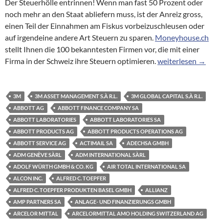
Der Steuerhölle entrinnen! Wenn man fast 50 Prozent oder
noch mehr an den Staat abliefern muss, ist der Anreiz gross,
einen Teil der Einnahmen am Fiskus vorbeizuschleusen oder
auf irgendeine andere Art Steuern zu sparen.
Moneyhouse.ch
stellt Ihnen die 100 bekanntesten Firmen vor, die mit einer
Briefkastenfirmen:
Firma in der Schweiz ihre Steuern optimieren.
weiterlesen
→
3M
3M ASSET MANAGEMENT S.À R.L.
3M GLOBAL CAPITAL S.À R.L.
ABBOTT AG
ABBOTT FINANCE COMPANY SA
ABBOTT LABORATORIES
ABBOTT LABORATORIES SA
ABBOTT PRODUCTS AG
ABBOTT PRODUCTS OPERATIONS AG
ABBOTT SERVICE AG
ACTIMAIL SA
ADECHSA GMBH
ADM GENÈVE SÀRL
ADM INTERNATIONAL SÀRL
ADOLF WÜRTH GMBH & CO. KG
AIR TOTAL INTERNATIONAL SA
ALCON INC.
ALFRED C. TOEPFER
ALFRED C. TOEPFER PRODUKTEN BASEL GMBH
ALLIANZ
AMP PARTNERS SA
ANLAGE- UND FINANZIERUNGS GMBH
ARCELOR MITTAL
ARCELORMITTAL AMO HOLDING SWITZERLAND AG