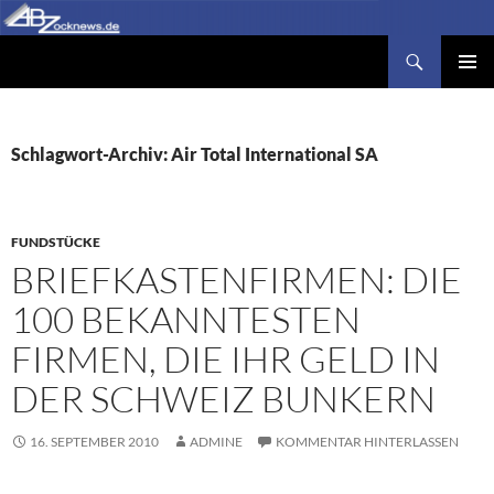
Zum
Inhalt
Suchen
Abzocknews.de
springen
PRIMÄR
MENÜ
Schlagwort-Archiv: Air Total International SA
FUNDSTÜCKE
BRIEFKASTENFIRMEN: DIE
100 BEKANNTESTEN
FIRMEN, DIE IHR GELD IN
DER SCHWEIZ BUNKERN
16. SEPTEMBER 2010
ADMINE
KOMMENTAR HINTERLASSEN