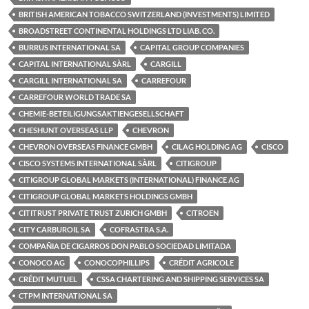
BRITISH AMERICAN TOBACCO SWITZERLAND (INVESTMENTS) LIMITED
BROADSTREET CONTINENTAL HOLDINGS LTD LIAB. CO.
BURRUS INTERNATIONAL SA
CAPITAL GROUP COMPANIES
CAPITAL INTERNATIONAL SÀRL
CARGILL
CARGILL INTERNATIONAL SA
CARREFOUR
CARREFOUR WORLD TRADE SA
CHEMIE-BETEILIGUNGSAKTIENGESELLSCHAFT
CHESHUNT OVERSEAS LLP
CHEVRON
CHEVRON OVERSEAS FINANCE GMBH
CILAG HOLDING AG
CISCO
CISCO SYSTEMS INTERNATIONAL SÀRL
CITIGROUP
CITIGROUP GLOBAL MARKETS (INTERNATIONAL) FINANCE AG
CITIGROUP GLOBAL MARKETS HOLDINGS GMBH
CITITRUST PRIVATE TRUST ZURICH GMBH
CITROEN
CITY CARBUROIL SA
COFRASTRA S.A.
COMPAÑIA DE CIGARROS DON PABLO SOCIEDAD LIMITADA
CONOCO AG
CONOCOPHILLIPS
CRÉDIT AGRICOLE
CRÉDIT MUTUEL
CSSA CHARTERING AND SHIPPING SERVICES SA
CTPM INTERNATIONAL SA