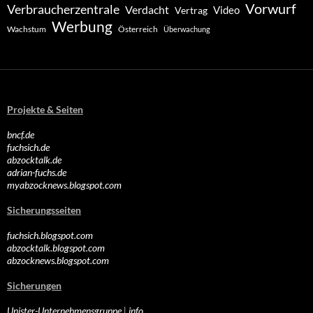
Vorwurf
Verbraucherzentrale
Verdacht
Video
Vertrag
Werbung
Wachstum
Österreich
Überwachung
Projekte & Seiten
bncf.de
fuchsich.de
abzocktalk.de
adrian-fuchs.de
myabzocknews.blogspot.com
Sicherungsseiten
fuchsich.blogspot.com
abzocktalk.blogspot.com
abzocknews.blogspot.com
Sicherungen
Unister-Unternehmensgruppe
|
info