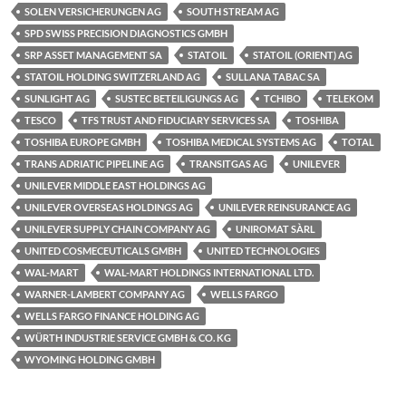
SOLEN VERSICHERUNGEN AG
SOUTH STREAM AG
SPD SWISS PRECISION DIAGNOSTICS GMBH
SRP ASSET MANAGEMENT SA
STATOIL
STATOIL (ORIENT) AG
STATOIL HOLDING SWITZERLAND AG
SULLANA TABAC SA
SUNLIGHT AG
SUSTEC BETEILIGUNGS AG
TCHIBO
TELEKOM
TESCO
TFS TRUST AND FIDUCIARY SERVICES SA
TOSHIBA
TOSHIBA EUROPE GMBH
TOSHIBA MEDICAL SYSTEMS AG
TOTAL
TRANS ADRIATIC PIPELINE AG
TRANSITGAS AG
UNILEVER
UNILEVER MIDDLE EAST HOLDINGS AG
UNILEVER OVERSEAS HOLDINGS AG
UNILEVER REINSURANCE AG
UNILEVER SUPPLY CHAIN COMPANY AG
UNIROMAT SÀRL
UNITED COSMECEUTICALS GMBH
UNITED TECHNOLOGIES
WAL-MART
WAL-MART HOLDINGS INTERNATIONAL LTD.
WARNER-LAMBERT COMPANY AG
WELLS FARGO
WELLS FARGO FINANCE HOLDING AG
WÜRTH INDUSTRIE SERVICE GMBH & CO. KG
WYOMING HOLDING GMBH