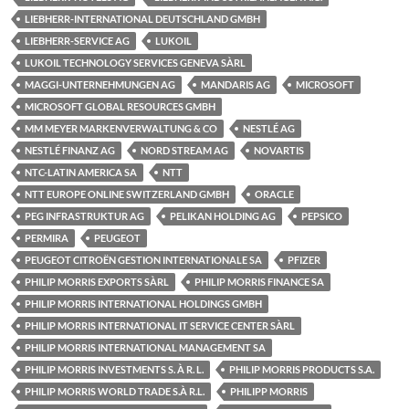
LIEBHERR-INTERNATIONAL DEUTSCHLAND GMBH
LIEBHERR-SERVICE AG
LUKOIL
LUKOIL TECHNOLOGY SERVICES GENEVA SÀRL
MAGGI-UNTERNEHMUNGEN AG
MANDARIS AG
MICROSOFT
MICROSOFT GLOBAL RESOURCES GMBH
MM MEYER MARKENVERWALTUNG & CO
NESTLÉ AG
NESTLÉ FINANZ AG
NORD STREAM AG
NOVARTIS
NTC-LATIN AMERICA SA
NTT
NTT EUROPE ONLINE SWITZERLAND GMBH
ORACLE
PEG INFRASTRUKTUR AG
PELIKAN HOLDING AG
PEPSICO
PERMIRA
PEUGEOT
PEUGEOT CITROËN GESTION INTERNATIONALE SA
PFIZER
PHILIP MORRIS EXPORTS SÀRL
PHILIP MORRIS FINANCE SA
PHILIP MORRIS INTERNATIONAL HOLDINGS GMBH
PHILIP MORRIS INTERNATIONAL IT SERVICE CENTER SÀRL
PHILIP MORRIS INTERNATIONAL MANAGEMENT SA
PHILIP MORRIS INVESTMENTS S. À R. L.
PHILIP MORRIS PRODUCTS S.A.
PHILIP MORRIS WORLD TRADE S.À R.L.
PHILIPP MORRIS