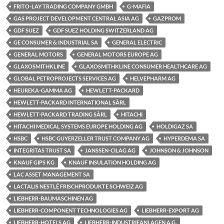
FRITO-LAY TRADING COMPANY GMBH
G-MAFIA
GAS PROJECT DEVELOPMENT CENTRAL ASIA AG
GAZPROM
GDF SUEZ
GDF SUEZ HOLDING SWITZERLAND AG
GE CONSUMER & INDUSTRIAL SA
GENERAL ELECTRIC
GENERAL MOTORS
GENERAL MOTORS EUROPE AG
GLAXOSMITHKLINE
GLAXOSMITHKLINE CONSUMER HEALTHCARE AG
GLOBAL PETROPROJECTS SERVICES AG
HELVEPHARM AG
HEUREKA-GAMMA AG
HEWLETT-PACKARD
HEWLETT-PACKARD INTERNATIONAL SÀRL
HEWLETT-PACKARD TRADING SÀRL
HITACHI
HITACHI MEDICAL SYSTEMS EUROPE HOLDING AG
HOLDIGAZ SA
HSBC
HSBC GUYERZELLER TRUST COMPANY AG
HYPERDEMA SA
INTEGRITAS TRUST SA
JANSSEN-CILAG AG
JOHNSON & JOHNSON
KNAUF GIPS KG
KNAUF INSULATION HOLDING AG
LAC ASSET MANAGEMENT SA
LACTALIS NESTLÉ FRISCHPRODUKTE SCHWEIZ AG
LIEBHERR-BAUMASCHINEN AG
LIEBHERR-COMPONENT TECHNOLOGIES AG
LIEBHERR-EXPORT AG
LIEBHERR-HOTELS AG
LIEBHERR-INDUSTRIEANLAGEN A.G.