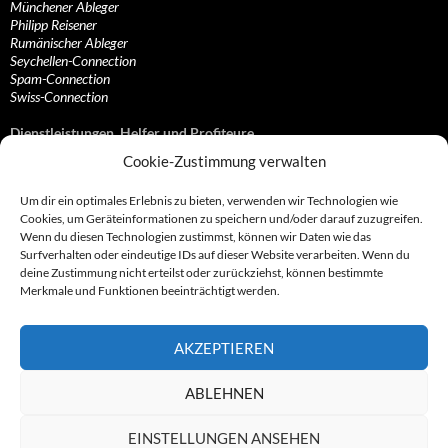
Münchener Ableger
Philipp Reisener
Rumänischer Ableger
Seychellen-Connection
Spam-Connection
Swiss-Connection
Dienstleistungen, Helfer und Profiteure
Cookie-Zustimmung verwalten
Anonymisierungsdienste, VPN- und Web-Proxy…
Anwaltliche Vertretungen, Kanzleien und Juristen
Um dir ein optimales Erlebnis zu bieten, verwenden wir Technologien wie
Bezahlsysteme, Finanzdienstleister und…
Cookies, um Geräteinformationen zu speichern und/oder darauf zuzugreifen.
Bürodienstleister, Firmengründer- und/oder…
Wenn du diesen Technologien zustimmst, können wir Daten wie das
Datenhändler, Adressbroker und zielgerichtetes…
Surfverhalten oder eindeutige IDs auf dieser Website verarbeiten. Wenn du
Hosting, Routing, Provider, Domain-, Web- und…
deine Zustimmung nicht erteilst oder zurückziehst, können bestimmte
Inkasso, Forderungsmanagement und eintreibende…
Merkmale und Funktionen beeinträchtigt werden.
Spieleanbieter, Online- und Browsergames
Onlinecasinos, Glücksspiele, Poker, Roulette & Co.
Partnerprogramme, Vertriebskanäle- und…
AKZEPTIEREN
Telekommunikationsdienstleister, Internet…
Vereine, Verbände, Vereinigungen und Lobbyisten
Web-Rotlichtbezirk, Erotik- und XXX-Anbieter
ABLEHNEN
Sonstige Dienstleister, Profiteure und Kooperationen
EINSTELLUNGEN ANSEHEN