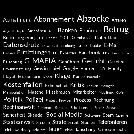
Abzocke
Abonnement
Abmahnung
Affären
Betrug
Banken
Behörden
Ausspähen
Angriff
Apple
Auto
Datenklau
Bundesregierung
CDU
Datenhandel
Call-Center
Datenschutz
E-Mail
Dubios
Drohung
Download
Druck
Ermittlungen
Facebook
Experten
EU
Festnahme
England
FDP
G-MAFIA
Gericht
Gebühren
Gesetze
Fälschung
Gewinnspiel
Google
Handy
Hacker
Haft
Gewinnmitteilung
Klage
Konto
Illegal
Inkassobüro
Kinder
Kontrolle
Kostenfallen
Kritik
Kriminalität
Locken
Manager
Missbrauch
Mitarbeiter
Masche
Manipulation
Mobilfunk
Opfer
Politik
Polizei
Prozess
Rechnung
Protest
Provider
Rechtsanwalt
Schaden
Regierung
Schadenersatz
Schutz
Schweiz
Social Media
Sicherheit
Skandal
Spam
Software
Sperre
Staatsanwalt
Telefonieren
Strafe
Studien
Steuern
Streit
Teuer
Urheberrecht
Täuschung
Telefonwerbung
Telekom
Tricks