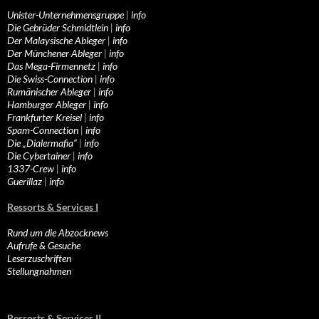
Unister-Unternehmensgruppe
|
info
Die Gebrüder Schmidtlein
|
info
Der Malaysische Ableger
|
info
Der Münchener Ableger
|
info
Das Mega-Firmennetz
|
info
Die Swiss-Connection
|
info
Rumänischer Ableger
|
info
Hamburger Ableger
|
info
Frankfurter Kreisel
|
info
Spam-Connection
|
info
Die „Dialermafia“
|
info
Die Cybertainer
|
info
1337-Crew
|
info
Guerillaz
|
info
Ressorts & Services I
Rund um die Abzocknews
Aufrufe & Gesuche
Leserzuschriften
Stellungnahmen
Ressorts & Services II