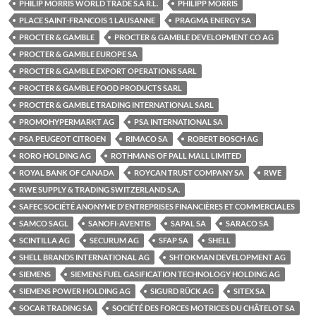
PHILIP MORRIS WORLD TRADE S.À R.L.
PHILIPP MORRIS
PLACE SAINT-FRANCOIS 1 LAUSANNE
PRAGMA ENERGY SA
PROCTER & GAMBLE
PROCTER & GAMBLE DEVELOPMENT CO AG
PROCTER & GAMBLE EUROPE SA
PROCTER & GAMBLE EXPORT OPERATIONS SARL
PROCTER & GAMBLE FOOD PRODUCTS SARL
PROCTER & GAMBLE TRADING INTERNATIONAL SARL
PROMOHYPERMARKT AG
PSA INTERNATIONAL SA
PSA PEUGEOT CITROEN
RIMACO SA
ROBERT BOSCH AG
RORO HOLDING AG
ROTHMANS OF PALL MALL LIMITED
ROYAL BANK OF CANADA
ROYCAN TRUST COMPANY SA
RWE
RWE SUPPLY & TRADING SWITZERLAND S.A.
SAFEC SOCIÉTÉ ANONYME D'ENTREPRISES FINANCIÈRES ET COMMERCIALES
SAMCO SAGL
SANOFI-AVENTIS
SAPAL SA
SARACO SA
SCINTILLA AG
SECURUM AG
SFAP SA
SHELL
SHELL BRANDS INTERNATIONAL AG
SHTOKMAN DEVELOPMENT AG
SIEMENS
SIEMENS FUEL GASIFICATION TECHNOLOGY HOLDING AG
SIEMENS POWER HOLDING AG
SIGURD RÜCK AG
SITEX SA
SOCAR TRADING SA
SOCIÉTÉ DES FORCES MOTRICES DU CHÂTELOT SA