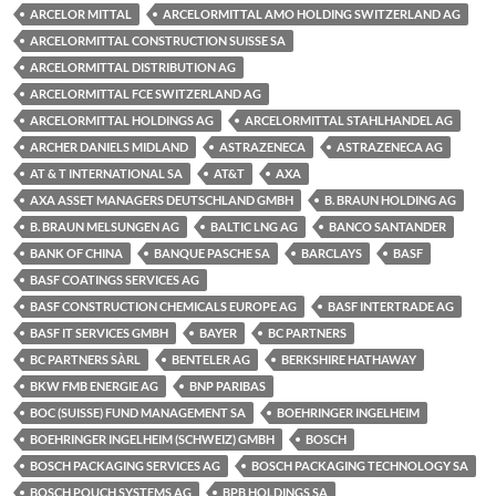
ARCELOR MITTAL
ARCELORMITTAL AMO HOLDING SWITZERLAND AG
ARCELORMITTAL CONSTRUCTION SUISSE SA
ARCELORMITTAL DISTRIBUTION AG
ARCELORMITTAL FCE SWITZERLAND AG
ARCELORMITTAL HOLDINGS AG
ARCELORMITTAL STAHLHANDEL AG
ARCHER DANIELS MIDLAND
ASTRAZENECA
ASTRAZENECA AG
AT & T INTERNATIONAL SA
AT&T
AXA
AXA ASSET MANAGERS DEUTSCHLAND GMBH
B. BRAUN HOLDING AG
B. BRAUN MELSUNGEN AG
BALTIC LNG AG
BANCO SANTANDER
BANK OF CHINA
BANQUE PASCHE SA
BARCLAYS
BASF
BASF COATINGS SERVICES AG
BASF CONSTRUCTION CHEMICALS EUROPE AG
BASF INTERTRADE AG
BASF IT SERVICES GMBH
BAYER
BC PARTNERS
BC PARTNERS SÀRL
BENTELER AG
BERKSHIRE HATHAWAY
BKW FMB ENERGIE AG
BNP PARIBAS
BOC (SUISSE) FUND MANAGEMENT SA
BOEHRINGER INGELHEIM
BOEHRINGER INGELHEIM (SCHWEIZ) GMBH
BOSCH
BOSCH PACKAGING SERVICES AG
BOSCH PACKAGING TECHNOLOGY SA
BOSCH POUCH SYSTEMS AG
BPB HOLDINGS SA