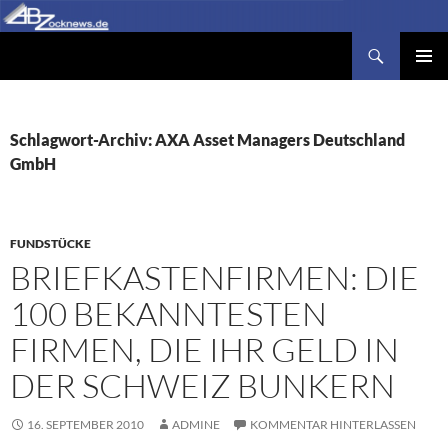
Zum
Inhalt
Suchen
Abzocknews.de
springen
PRIMÄR
MENÜ
Schlagwort-Archiv: AXA Asset Managers Deutschland
GmbH
FUNDSTÜCKE
BRIEFKASTENFIRMEN: DIE
100 BEKANNTESTEN
FIRMEN, DIE IHR GELD IN
DER SCHWEIZ BUNKERN
16. SEPTEMBER 2010
ADMINE
KOMMENTAR HINTERLASSEN