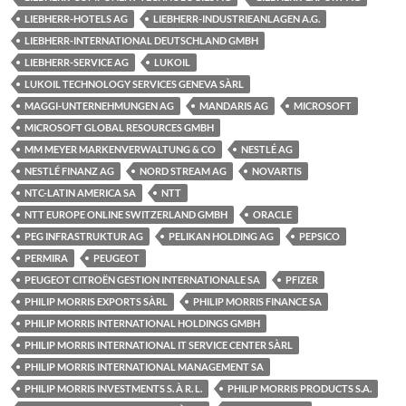
LIEBHERR-HOTELS AG
LIEBHERR-INDUSTRIEANLAGEN A.G.
LIEBHERR-INTERNATIONAL DEUTSCHLAND GMBH
LIEBHERR-SERVICE AG
LUKOIL
LUKOIL TECHNOLOGY SERVICES GENEVA SÀRL
MAGGI-UNTERNEHMUNGEN AG
MANDARIS AG
MICROSOFT
MICROSOFT GLOBAL RESOURCES GMBH
MM MEYER MARKENVERWALTUNG & CO
NESTLÉ AG
NESTLÉ FINANZ AG
NORD STREAM AG
NOVARTIS
NTC-LATIN AMERICA SA
NTT
NTT EUROPE ONLINE SWITZERLAND GMBH
ORACLE
PEG INFRASTRUKTUR AG
PELIKAN HOLDING AG
PEPSICO
PERMIRA
PEUGEOT
PEUGEOT CITROËN GESTION INTERNATIONALE SA
PFIZER
PHILIP MORRIS EXPORTS SÀRL
PHILIP MORRIS FINANCE SA
PHILIP MORRIS INTERNATIONAL HOLDINGS GMBH
PHILIP MORRIS INTERNATIONAL IT SERVICE CENTER SÀRL
PHILIP MORRIS INTERNATIONAL MANAGEMENT SA
PHILIP MORRIS INVESTMENTS S. À R. L.
PHILIP MORRIS PRODUCTS S.A.