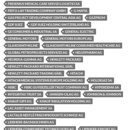
FRESENIUS MEDICAL CARE SERVIZI LOGISTICI SA
FRITO-LAY TRADING COMPANY GMBH
G-MAFIA
GAS PROJECT DEVELOPMENT CENTRAL ASIA AG
GAZPROM
GDF SUEZ
GDF SUEZ HOLDING SWITZERLAND AG
GE CONSUMER & INDUSTRIAL SA
GENERAL ELECTRIC
GENERAL MOTORS
GENERAL MOTORS EUROPE AG
GLAXOSMITHKLINE
GLAXOSMITHKLINE CONSUMER HEALTHCARE AG
GLOBAL PETROPROJECTS SERVICES AG
HELVEPHARM AG
HEUREKA-GAMMA AG
HEWLETT-PACKARD
HEWLETT-PACKARD INTERNATIONAL SÀRL
HEWLETT-PACKARD TRADING SÀRL
HITACHI
HITACHI MEDICAL SYSTEMS EUROPE HOLDING AG
HOLDIGAZ SA
HSBC
HSBC GUYERZELLER TRUST COMPANY AG
HYPERDEMA SA
INTEGRITAS TRUST SA
JANSSEN-CILAG AG
JOHNSON & JOHNSON
KNAUF GIPS KG
KNAUF INSULATION HOLDING AG
LAC ASSET MANAGEMENT SA
LACTALIS NESTLÉ FRISCHPRODUKTE SCHWEIZ AG
LIEBHERR-BAUMASCHINEN AG
LIEBHERR-COMPONENT TECHNOLOGIES AG
LIEBHERR-EXPORT AG