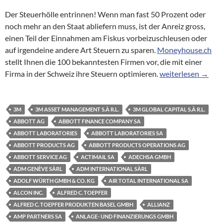
Der Steuerhölle entrinnen! Wenn man fast 50 Prozent oder
noch mehr an den Staat abliefern muss, ist der Anreiz gross,
einen Teil der Einnahmen am Fiskus vorbeizuschleusen oder
auf irgendeine andere Art Steuern zu sparen.
Moneyhouse.ch
stellt Ihnen die 100 bekanntesten Firmen vor, die mit einer
Briefkastenfirmen:
Firma in der Schweiz ihre Steuern optimieren.
weiterlesen
→
3M
3M ASSET MANAGEMENT S.À R.L.
3M GLOBAL CAPITAL S.À R.L.
ABBOTT AG
ABBOTT FINANCE COMPANY SA
ABBOTT LABORATORIES
ABBOTT LABORATORIES SA
ABBOTT PRODUCTS AG
ABBOTT PRODUCTS OPERATIONS AG
ABBOTT SERVICE AG
ACTIMAIL SA
ADECHSA GMBH
ADM GENÈVE SÀRL
ADM INTERNATIONAL SÀRL
ADOLF WÜRTH GMBH & CO. KG
AIR TOTAL INTERNATIONAL SA
ALCON INC.
ALFRED C. TOEPFER
ALFRED C. TOEPFER PRODUKTEN BASEL GMBH
ALLIANZ
AMP PARTNERS SA
ANLAGE- UND FINANZIERUNGS GMBH