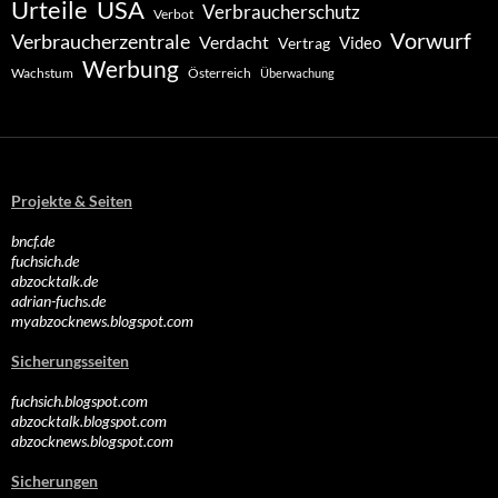
Urteile
USA
Verbraucherschutz
Verbot
Vorwurf
Verbraucherzentrale
Verdacht
Video
Vertrag
Werbung
Wachstum
Österreich
Überwachung
Projekte & Seiten
bncf.de
fuchsich.de
abzocktalk.de
adrian-fuchs.de
myabzocknews.blogspot.com
Sicherungsseiten
fuchsich.blogspot.com
abzocktalk.blogspot.com
abzocknews.blogspot.com
Sicherungen