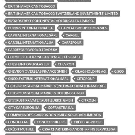
BRITISH AMERICAN TOBACCO
BRITISH AMERICAN TOBACCO SWITZERLAND (INVESTMENTS) LIMITED
BROADSTREET CONTINENTAL HOLDINGS LTD LIAB. CO.
BURRUS INTERNATIONAL SA
CAPITAL GROUP COMPANIES
CAPITAL INTERNATIONAL SÀRL
CARGILL
CARGILL INTERNATIONAL SA
CARREFOUR
CARREFOUR WORLD TRADE SA
CHEMIE-BETEILIGUNGSAKTIENGESELLSCHAFT
CHESHUNT OVERSEAS LLP
CHEVRON
CHEVRON OVERSEAS FINANCE GMBH
CILAG HOLDING AG
CISCO
CISCO SYSTEMS INTERNATIONAL SÀRL
CITIGROUP
CITIGROUP GLOBAL MARKETS (INTERNATIONAL) FINANCE AG
CITIGROUP GLOBAL MARKETS HOLDINGS GMBH
CITITRUST PRIVATE TRUST ZURICH GMBH
CITROEN
CITY CARBUROIL SA
COFRASTRA S.A.
COMPAÑIA DE CIGARROS DON PABLO SOCIEDAD LIMITADA
CONOCO AG
CONOCOPHILLIPS
CRÉDIT AGRICOLE
CRÉDIT MUTUEL
CSSA CHARTERING AND SHIPPING SERVICES SA