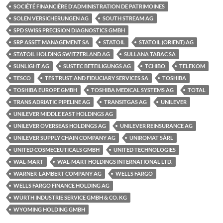
SOCIÉTÉ FINANCIÈRE D'ADMINISTRATION DE PATRIMOINES
SOLEN VERSICHERUNGEN AG
SOUTH STREAM AG
SPD SWISS PRECISION DIAGNOSTICS GMBH
SRP ASSET MANAGEMENT SA
STATOIL
STATOIL (ORIENT) AG
STATOIL HOLDING SWITZERLAND AG
SULLANA TABAC SA
SUNLIGHT AG
SUSTEC BETEILIGUNGS AG
TCHIBO
TELEKOM
TESCO
TFS TRUST AND FIDUCIARY SERVICES SA
TOSHIBA
TOSHIBA EUROPE GMBH
TOSHIBA MEDICAL SYSTEMS AG
TOTAL
TRANS ADRIATIC PIPELINE AG
TRANSITGAS AG
UNILEVER
UNILEVER MIDDLE EAST HOLDINGS AG
UNILEVER OVERSEAS HOLDINGS AG
UNILEVER REINSURANCE AG
UNILEVER SUPPLY CHAIN COMPANY AG
UNIROMAT SÀRL
UNITED COSMECEUTICALS GMBH
UNITED TECHNOLOGIES
WAL-MART
WAL-MART HOLDINGS INTERNATIONAL LTD.
WARNER-LAMBERT COMPANY AG
WELLS FARGO
WELLS FARGO FINANCE HOLDING AG
WÜRTH INDUSTRIE SERVICE GMBH & CO. KG
WYOMING HOLDING GMBH