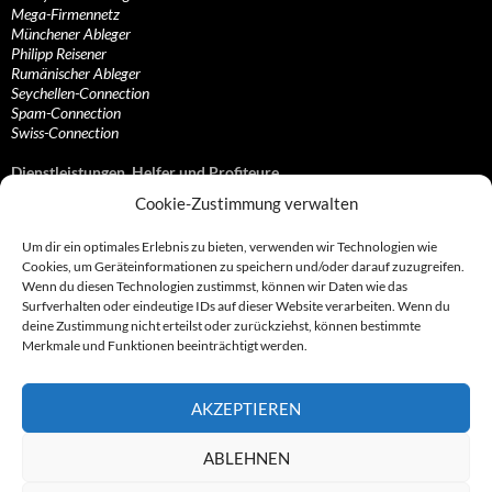
Mega-Firmennetz
Münchener Ableger
Philipp Reisener
Rumänischer Ableger
Seychellen-Connection
Spam-Connection
Swiss-Connection
Dienstleistungen, Helfer und Profiteure
Cookie-Zustimmung verwalten
Anonymisierungsdienste, VPN- und Web-Proxy…
Anwaltliche Vertretungen, Kanzleien und Juristen
Um dir ein optimales Erlebnis zu bieten, verwenden wir Technologien wie
Bezahlsysteme, Finanzdienstleister und…
Cookies, um Geräteinformationen zu speichern und/oder darauf zuzugreifen.
Bürodienstleister, Firmengründer- und/oder…
Wenn du diesen Technologien zustimmst, können wir Daten wie das
Datenhändler, Adressbroker und zielgerichtetes…
Surfverhalten oder eindeutige IDs auf dieser Website verarbeiten. Wenn du
Hosting, Routing, Provider, Domain-, Web- und…
deine Zustimmung nicht erteilst oder zurückziehst, können bestimmte
Inkasso, Forderungsmanagement und eintreibende…
Merkmale und Funktionen beeinträchtigt werden.
Spieleanbieter, Online- und Browsergames
Onlinecasinos, Glücksspiele, Poker, Roulette & Co.
Partnerprogramme, Vertriebskanäle- und…
AKZEPTIEREN
Telekommunikationsdienstleister, Internet…
Vereine, Verbände, Vereinigungen und Lobbyisten
Web-Rotlichtbezirk, Erotik- und XXX-Anbieter
ABLEHNEN
Sonstige Dienstleister, Profiteure und Kooperationen