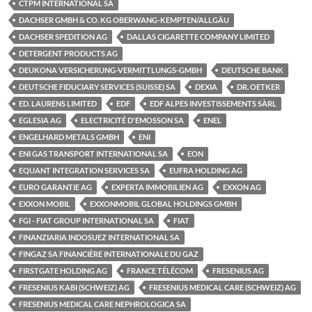
CTPM INTERNATIONAL SA
DACHSER GMBH & CO. KG OBERWANG-KEMPTEN/ALLGÄU
DACHSER SPEDITION AG
DALLAS CIGARETTE COMPANY LIMITED
DETERGENT PRODUCTS AG
DEUKONA VERSICHERUNG-VERMITTLUNGS-GMBH
DEUTSCHE BANK
DEUTSCHE FIDUCIARY SERVICES (SUISSE) SA
DEXIA
DR. OETKER
ED. LAURENS LIMITED
EDF
EDF ALPES INVESTISSEMENTS SÀRL
EGLESIA AG
ELECTRICITÉ D'EMOSSON SA
ENEL
ENGELHARD METALS GMBH
ENI
ENI GAS TRANSPORT INTERNATIONAL SA
EON
EQUANT INTEGRATION SERVICES SA
EUFRA HOLDING AG
EURO GARANTIE AG
EXPERTA IMMOBILIEN AG
EXXON AG
EXXON MOBIL
EXXONMOBIL GLOBAL HOLDINGS GMBH
FGI - FIAT GROUP INTERNATIONAL SA
FIAT
FINANZIARIA INDOSUEZ INTERNATIONAL SA
FINGAZ SA FINANCIÈRE INTERNATIONALE DU GAZ
FIRSTGATE HOLDING AG
FRANCE TÉLÉCOM
FRESENIUS AG
FRESENIUS KABI (SCHWEIZ) AG
FRESENIUS MEDICAL CARE (SCHWEIZ) AG
FRESENIUS MEDICAL CARE NEPHROLOGICA SA