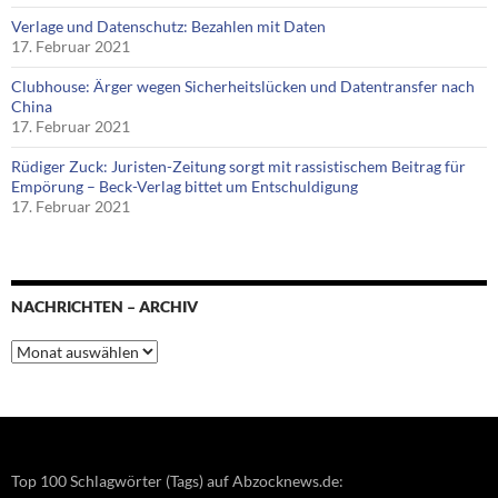
Verlage und Datenschutz: Bezahlen mit Daten
17. Februar 2021
Clubhouse: Ärger wegen Sicherheitslücken und Datentransfer nach
China
17. Februar 2021
Rüdiger Zuck: Juristen-Zeitung sorgt mit rassistischem Beitrag für
Empörung – Beck-Verlag bittet um Entschuldigung
17. Februar 2021
NACHRICHTEN – ARCHIV
Nachrichten
–
Archiv
Top 100 Schlagwörter (Tags) auf Abzocknews.de: