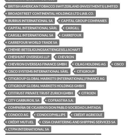
BRITISH AMERICAN TOBACCO SWITZERLAND (INVESTMENTS) LIMITED
BROADSTREET CONTINENTAL HOLDINGS LTD LIAB. CO.
BURRUS INTERNATIONAL SA
CAPITAL GROUP COMPANIES
CAPITAL INTERNATIONAL SÀRL
CARGILL
CARGILL INTERNATIONAL SA
CARREFOUR
CARREFOUR WORLD TRADE SA
CHEMIE-BETEILIGUNGSAKTIENGESELLSCHAFT
CHESHUNT OVERSEAS LLP
CHEVRON
CHEVRON OVERSEAS FINANCE GMBH
CILAG HOLDING AG
CISCO
CISCO SYSTEMS INTERNATIONAL SÀRL
CITIGROUP
CITIGROUP GLOBAL MARKETS (INTERNATIONAL) FINANCE AG
CITIGROUP GLOBAL MARKETS HOLDINGS GMBH
CITITRUST PRIVATE TRUST ZURICH GMBH
CITROEN
CITY CARBUROIL SA
COFRASTRA S.A.
COMPAÑIA DE CIGARROS DON PABLO SOCIEDAD LIMITADA
CONOCO AG
CONOCOPHILLIPS
CRÉDIT AGRICOLE
CRÉDIT MUTUEL
CSSA CHARTERING AND SHIPPING SERVICES SA
CTPM INTERNATIONAL SA