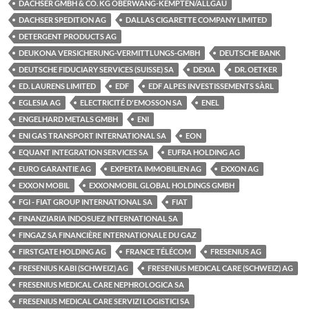
DACHSER GMBH & CO. KG OBERWANG-KEMPTEN/ALLGÄU
DACHSER SPEDITION AG
DALLAS CIGARETTE COMPANY LIMITED
DETERGENT PRODUCTS AG
DEUKONA VERSICHERUNG-VERMITTLUNGS-GMBH
DEUTSCHE BANK
DEUTSCHE FIDUCIARY SERVICES (SUISSE) SA
DEXIA
DR. OETKER
ED. LAURENS LIMITED
EDF
EDF ALPES INVESTISSEMENTS SÀRL
EGLESIA AG
ELECTRICITÉ D'EMOSSON SA
ENEL
ENGELHARD METALS GMBH
ENI
ENI GAS TRANSPORT INTERNATIONAL SA
EON
EQUANT INTEGRATION SERVICES SA
EUFRA HOLDING AG
EURO GARANTIE AG
EXPERTA IMMOBILIEN AG
EXXON AG
EXXON MOBIL
EXXONMOBIL GLOBAL HOLDINGS GMBH
FGI - FIAT GROUP INTERNATIONAL SA
FIAT
FINANZIARIA INDOSUEZ INTERNATIONAL SA
FINGAZ SA FINANCIÈRE INTERNATIONALE DU GAZ
FIRSTGATE HOLDING AG
FRANCE TÉLÉCOM
FRESENIUS AG
FRESENIUS KABI (SCHWEIZ) AG
FRESENIUS MEDICAL CARE (SCHWEIZ) AG
FRESENIUS MEDICAL CARE NEPHROLOGICA SA
FRESENIUS MEDICAL CARE SERVIZI LOGISTICI SA