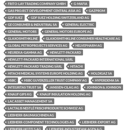
FRITO-LAY TRADING COMPANY GMBH
G-MAFIA
GAS PROJECT DEVELOPMENT CENTRAL ASIA AG
GAZPROM
GDF SUEZ
GDF SUEZ HOLDING SWITZERLAND AG
GE CONSUMER & INDUSTRIAL SA
GENERAL ELECTRIC
GENERAL MOTORS
GENERAL MOTORS EUROPE AG
GLAXOSMITHKLINE
GLAXOSMITHKLINE CONSUMER HEALTHCARE AG
GLOBAL PETROPROJECTS SERVICES AG
HELVEPHARM AG
HEUREKA-GAMMA AG
HEWLETT-PACKARD
HEWLETT-PACKARD INTERNATIONAL SÀRL
HEWLETT-PACKARD TRADING SÀRL
HITACHI
HITACHI MEDICAL SYSTEMS EUROPE HOLDING AG
HOLDIGAZ SA
HSBC
HSBC GUYERZELLER TRUST COMPANY AG
HYPERDEMA SA
INTEGRITAS TRUST SA
JANSSEN-CILAG AG
JOHNSON & JOHNSON
KNAUF GIPS KG
KNAUF INSULATION HOLDING AG
LAC ASSET MANAGEMENT SA
LACTALIS NESTLÉ FRISCHPRODUKTE SCHWEIZ AG
LIEBHERR-BAUMASCHINEN AG
LIEBHERR-COMPONENT TECHNOLOGIES AG
LIEBHERR-EXPORT AG
LIEBHERR-HOTELS AG
LIEBHERR-INDUSTRIEANLAGEN A.G.