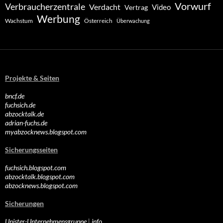
Vorwurf
Verbraucherzentrale
Verdacht
Video
Vertrag
Werbung
Wachstum
Österreich
Überwachung
Projekte & Seiten
bncf.de
fuchsich.de
abzocktalk.de
adrian-fuchs.de
myabzocknews.blogspot.com
Sicherungsseiten
fuchsich.blogspot.com
abzocktalk.blogspot.com
abzocknews.blogspot.com
Sicherungen
Unister-Unternehmensgruppe
|
info