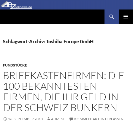
Zum
Inhalt
Suchen
Abzocknews.de
springen
PRIMÄR
MENÜ
Schlagwort-Archiv: Toshiba Europe GmbH
FUNDSTÜCKE
BRIEFKASTENFIRMEN: DIE
100 BEKANNTESTEN
FIRMEN, DIE IHR GELD IN
DER SCHWEIZ BUNKERN
16. SEPTEMBER 2010
ADMINE
KOMMENTAR HINTERLASSEN