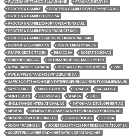
PLACE SAINT-FRANCOIS 1 LAUSANNE
PRAGMA ENERGY SA
PROCTER & GAMBLE
PROCTER & GAMBLE DEVELOPMENT CO AG
PROCTER & GAMBLE EUROPE SA
PROCTER & GAMBLE EXPORT OPERATIONS SARL
PROCTER & GAMBLE FOOD PRODUCTS SARL
PROCTER & GAMBLE TRADING INTERNATIONAL SARL
PROMOHYPERMARKT AG
PSA INTERNATIONAL SA
PSA PEUGEOT CITROEN
RIMACO SA
ROBERT BOSCH AG
RORO HOLDING AG
ROTHMANS OF PALL MALL LIMITED
ROYAL BANK OF CANADA
ROYCAN TRUST COMPANY SA
RWE
RWE SUPPLY & TRADING SWITZERLAND S.A.
SAFEC SOCIÉTÉ ANONYME D'ENTREPRISES FINANCIÈRES ET COMMERCIALES
SAMCO SAGL
SANOFI-AVENTIS
SAPAL SA
SARACO SA
SCINTILLA AG
SECURUM AG
SFAP SA
SHELL
SHELL BRANDS INTERNATIONAL AG
SHTOKMAN DEVELOPMENT AG
SIEMENS
SIEMENS FUEL GASIFICATION TECHNOLOGY HOLDING AG
SIEMENS POWER HOLDING AG
SIGURD RÜCK AG
SITEX SA
SOCAR TRADING SA
SOCIÉTÉ DES FORCES MOTRICES DU CHÂTELOT SA
SOCIÉTÉ FINANCIÈRE D'ADMINISTRATION DE PATRIMOINES