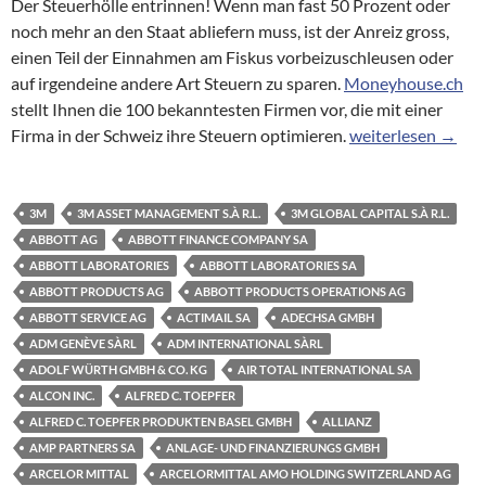
Der Steuerhölle entrinnen! Wenn man fast 50 Prozent oder
noch mehr an den Staat abliefern muss, ist der Anreiz gross,
einen Teil der Einnahmen am Fiskus vorbeizuschleusen oder
auf irgendeine andere Art Steuern zu sparen.
Moneyhouse.ch
stellt Ihnen die 100 bekanntesten Firmen vor, die mit einer
Briefkastenfirmen:
Firma in der Schweiz ihre Steuern optimieren.
weiterlesen
→
3M
3M ASSET MANAGEMENT S.À R.L.
3M GLOBAL CAPITAL S.À R.L.
ABBOTT AG
ABBOTT FINANCE COMPANY SA
ABBOTT LABORATORIES
ABBOTT LABORATORIES SA
ABBOTT PRODUCTS AG
ABBOTT PRODUCTS OPERATIONS AG
ABBOTT SERVICE AG
ACTIMAIL SA
ADECHSA GMBH
ADM GENÈVE SÀRL
ADM INTERNATIONAL SÀRL
ADOLF WÜRTH GMBH & CO. KG
AIR TOTAL INTERNATIONAL SA
ALCON INC.
ALFRED C. TOEPFER
ALFRED C. TOEPFER PRODUKTEN BASEL GMBH
ALLIANZ
AMP PARTNERS SA
ANLAGE- UND FINANZIERUNGS GMBH
ARCELOR MITTAL
ARCELORMITTAL AMO HOLDING SWITZERLAND AG