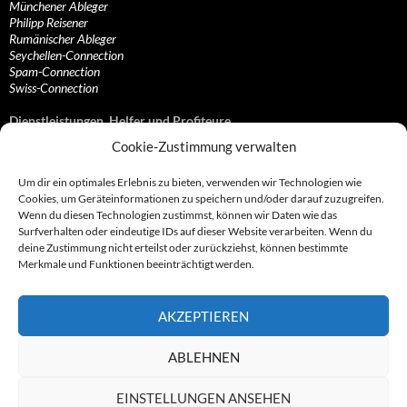
Münchener Ableger
Philipp Reisener
Rumänischer Ableger
Seychellen-Connection
Spam-Connection
Swiss-Connection
Dienstleistungen, Helfer und Profiteure
Cookie-Zustimmung verwalten
Anonymisierungsdienste, VPN- und Web-Proxy…
Anwaltliche Vertretungen, Kanzleien und Juristen
Um dir ein optimales Erlebnis zu bieten, verwenden wir Technologien wie
Bezahlsysteme, Finanzdienstleister und…
Cookies, um Geräteinformationen zu speichern und/oder darauf zuzugreifen.
Bürodienstleister, Firmengründer- und/oder…
Wenn du diesen Technologien zustimmst, können wir Daten wie das
Datenhändler, Adressbroker und zielgerichtetes…
Surfverhalten oder eindeutige IDs auf dieser Website verarbeiten. Wenn du
Hosting, Routing, Provider, Domain-, Web- und…
deine Zustimmung nicht erteilst oder zurückziehst, können bestimmte
Inkasso, Forderungsmanagement und eintreibende…
Merkmale und Funktionen beeinträchtigt werden.
Spieleanbieter, Online- und Browsergames
Onlinecasinos, Glücksspiele, Poker, Roulette & Co.
Partnerprogramme, Vertriebskanäle- und…
AKZEPTIEREN
Telekommunikationsdienstleister, Internet…
Vereine, Verbände, Vereinigungen und Lobbyisten
Web-Rotlichtbezirk, Erotik- und XXX-Anbieter
ABLEHNEN
Sonstige Dienstleister, Profiteure und Kooperationen
EINSTELLUNGEN ANSEHEN