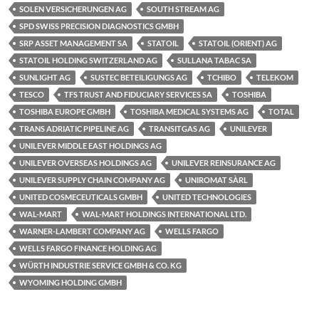
SOLEN VERSICHERUNGEN AG
SOUTH STREAM AG
SPD SWISS PRECISION DIAGNOSTICS GMBH
SRP ASSET MANAGEMENT SA
STATOIL
STATOIL (ORIENT) AG
STATOIL HOLDING SWITZERLAND AG
SULLANA TABAC SA
SUNLIGHT AG
SUSTEC BETEILIGUNGS AG
TCHIBO
TELEKOM
TESCO
TFS TRUST AND FIDUCIARY SERVICES SA
TOSHIBA
TOSHIBA EUROPE GMBH
TOSHIBA MEDICAL SYSTEMS AG
TOTAL
TRANS ADRIATIC PIPELINE AG
TRANSITGAS AG
UNILEVER
UNILEVER MIDDLE EAST HOLDINGS AG
UNILEVER OVERSEAS HOLDINGS AG
UNILEVER REINSURANCE AG
UNILEVER SUPPLY CHAIN COMPANY AG
UNIROMAT SÀRL
UNITED COSMECEUTICALS GMBH
UNITED TECHNOLOGIES
WAL-MART
WAL-MART HOLDINGS INTERNATIONAL LTD.
WARNER-LAMBERT COMPANY AG
WELLS FARGO
WELLS FARGO FINANCE HOLDING AG
WÜRTH INDUSTRIE SERVICE GMBH & CO. KG
WYOMING HOLDING GMBH