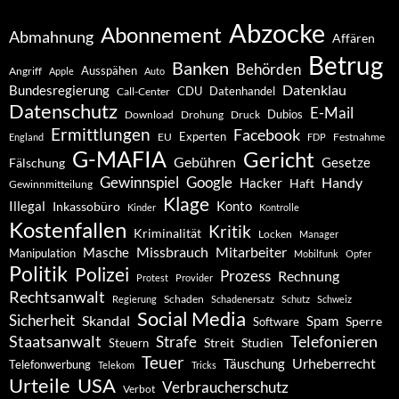
Abzocke
Abonnement
Abmahnung
Affären
Betrug
Banken
Behörden
Ausspähen
Angriff
Apple
Auto
Datenklau
Bundesregierung
CDU
Datenhandel
Call-Center
Datenschutz
E-Mail
Dubios
Drohung
Download
Druck
Ermittlungen
Facebook
Experten
EU
Festnahme
England
FDP
G-MAFIA
Gericht
Gebühren
Gesetze
Fälschung
Gewinnspiel
Google
Handy
Hacker
Haft
Gewinnmitteilung
Klage
Konto
Illegal
Inkassobüro
Kinder
Kontrolle
Kostenfallen
Kritik
Kriminalität
Locken
Manager
Missbrauch
Mitarbeiter
Masche
Manipulation
Mobilfunk
Opfer
Politik
Polizei
Prozess
Rechnung
Protest
Provider
Rechtsanwalt
Schaden
Regierung
Schadenersatz
Schutz
Schweiz
Social Media
Sicherheit
Skandal
Spam
Software
Sperre
Staatsanwalt
Telefonieren
Strafe
Studien
Steuern
Streit
Teuer
Urheberrecht
Täuschung
Telefonwerbung
Telekom
Tricks
Urteile
USA
Verbraucherschutz
Verbot