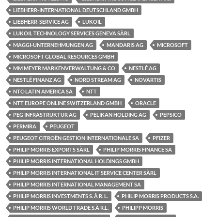
LIEBHERR-INTERNATIONAL DEUTSCHLAND GMBH
LIEBHERR-SERVICE AG
LUKOIL
LUKOIL TECHNOLOGY SERVICES GENEVA SÀRL
MAGGI-UNTERNEHMUNGEN AG
MANDARIS AG
MICROSOFT
MICROSOFT GLOBAL RESOURCES GMBH
MM MEYER MARKENVERWALTUNG & CO
NESTLÉ AG
NESTLÉ FINANZ AG
NORD STREAM AG
NOVARTIS
NTC-LATIN AMERICA SA
NTT
NTT EUROPE ONLINE SWITZERLAND GMBH
ORACLE
PEG INFRASTRUKTUR AG
PELIKAN HOLDING AG
PEPSICO
PERMIRA
PEUGEOT
PEUGEOT CITROËN GESTION INTERNATIONALE SA
PFIZER
PHILIP MORRIS EXPORTS SÀRL
PHILIP MORRIS FINANCE SA
PHILIP MORRIS INTERNATIONAL HOLDINGS GMBH
PHILIP MORRIS INTERNATIONAL IT SERVICE CENTER SÀRL
PHILIP MORRIS INTERNATIONAL MANAGEMENT SA
PHILIP MORRIS INVESTMENTS S. À R. L.
PHILIP MORRIS PRODUCTS S.A.
PHILIP MORRIS WORLD TRADE S.À R.L.
PHILIPP MORRIS