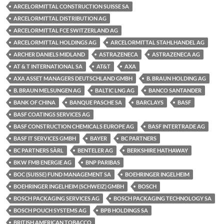
ARCELORMITTAL CONSTRUCTION SUISSE SA
ARCELORMITTAL DISTRIBUTION AG
ARCELORMITTAL FCE SWITZERLAND AG
ARCELORMITTAL HOLDINGS AG
ARCELORMITTAL STAHLHANDEL AG
ARCHER DANIELS MIDLAND
ASTRAZENECA
ASTRAZENECA AG
AT & T INTERNATIONAL SA
AT&T
AXA
AXA ASSET MANAGERS DEUTSCHLAND GMBH
B. BRAUN HOLDING AG
B. BRAUN MELSUNGEN AG
BALTIC LNG AG
BANCO SANTANDER
BANK OF CHINA
BANQUE PASCHE SA
BARCLAYS
BASF
BASF COATINGS SERVICES AG
BASF CONSTRUCTION CHEMICALS EUROPE AG
BASF INTERTRADE AG
BASF IT SERVICES GMBH
BAYER
BC PARTNERS
BC PARTNERS SÀRL
BENTELER AG
BERKSHIRE HATHAWAY
BKW FMB ENERGIE AG
BNP PARIBAS
BOC (SUISSE) FUND MANAGEMENT SA
BOEHRINGER INGELHEIM
BOEHRINGER INGELHEIM (SCHWEIZ) GMBH
BOSCH
BOSCH PACKAGING SERVICES AG
BOSCH PACKAGING TECHNOLOGY SA
BOSCH POUCH SYSTEMS AG
BPB HOLDINGS SA
BRITISH AMERICAN TOBACCO