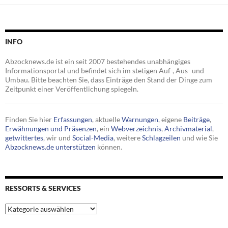
INFO
Abzocknews.de ist ein seit 2007 bestehendes unabhängiges
Informationsportal und befindet sich im stetigen Auf-, Aus- und
Umbau. Bitte beachten Sie, dass Einträge den Stand der Dinge zum
Zeitpunkt einer Veröffentlichung spiegeln.
Finden Sie hier
Erfassungen
, aktuelle
Warnungen
, eigene
Beiträge
,
Erwähnungen und Präsenzen
, ein
Webverzeichnis
,
Archivmaterial
,
getwittertes
, wir und
Social-Media
, weitere
Schlagzeilen
und wie Sie
Abzocknews.de unterstützen
können.
RESSORTS & SERVICES
Ressorts
&
Services