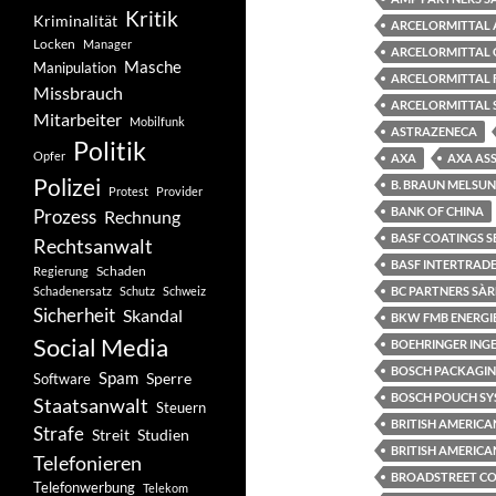
Kritik
Kriminalität
ARCELORMITTAL 
Locken
Manager
ARCELORMITTAL 
Masche
Manipulation
ARCELORMITTAL 
Missbrauch
ARCELORMITTAL 
Mitarbeiter
Mobilfunk
ASTRAZENECA
Politik
Opfer
AXA
AXA AS
Polizei
B. BRAUN MELSU
Protest
Provider
BANK OF CHINA
Prozess
Rechnung
BASF COATINGS S
Rechtsanwalt
BASF INTERTRADE
Schaden
Regierung
Schadenersatz
Schutz
Schweiz
BC PARTNERS SÀR
Sicherheit
Skandal
BKW FMB ENERGI
Social Media
BOEHRINGER ING
BOSCH PACKAGIN
Spam
Software
Sperre
BOSCH POUCH SY
Staatsanwalt
Steuern
BRITISH AMERIC
Strafe
Studien
Streit
BRITISH AMERICA
Telefonieren
BROADSTREET CON
Telefonwerbung
Telekom