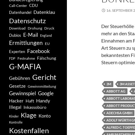
CDU
Call-Center
16. SEPTEMBER 
Datenklau
Datenhandel
Datenschutz
Der Steuerhölle
Drohung
Download
Druck
mehr an den Staat
E-Mail
Dubios
England
Einnahmen am Fi
Ermittlungen
EU
Art Steuern zu 
Facebook
Experten
bekanntesten Fir
Fälschung
Festnahme
FDP
Steuern optimie
G-MAFIA
Gericht
Gebühren
3M
3M ASSET
Gesetze
Gewinnmitteilung
ABBOTT AG
Gewinnspiel
Google
ABBOTT LABORAT
Handy
Hacker
Haft
ABBOTT PRODUCT
Illegal
Inkassobüro
ADECHSA GMBH
Klage
Konto
Kinder
ADOLF WÜRTH GM
Kontrolle
ALFRED C. TOEPF
Kostenfallen
AMP PARTNERS S