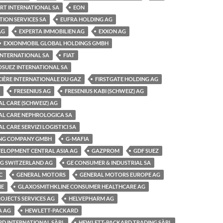
RT INTERNATIONAL SA
EON
ION SERVICES SA
EUFRA HOLDING AG
AG
EXPERTA IMMOBILIEN AG
EXXON AG
EXXONMOBIL GLOBAL HOLDINGS GMBH
 INTERNATIONAL SA
FIAT
OSUEZ INTERNATIONAL SA
CIÈRE INTERNATIONALE DU GAZ
FIRSTGATE HOLDING AG
FRESENIUS AG
FRESENIUS KABI (SCHWEIZ) AG
AL CARE (SCHWEIZ) AG
AL CARE NEPHROLOGICA SA
L CARE SERVIZI LOGISTICI SA
ING COMPANY GMBH
G-MAFIA
VELOPMENT CENTRAL ASIA AG
GAZPROM
GDF SUEZ
NG SWITZERLAND AG
GE CONSUMER & INDUSTRIAL SA
C
GENERAL MOTORS
GENERAL MOTORS EUROPE AG
NE
GLAXOSMITHKLINE CONSUMER HEALTHCARE AG
OJECTS SERVICES AG
HELVEPHARM AG
A AG
HEWLETT-PACKARD
D INTERNATIONAL SÀRL
HEWLETT-PACKARD TRADING SÀRL