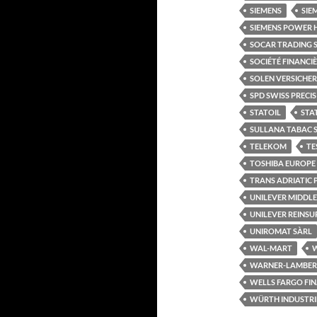
SIEMENS
SIE
SIEMENS POWER 
SOCAR TRADING 
SOCIÉTÉ FINANCI
SOLEN VERSICHE
SPD SWISS PRECI
STATOIL
STA
SULLANA TABAC 
TELEKOM
TE
TOSHIBA EUROPE
TRANS ADRIATIC P
UNILEVER MIDDLE
UNILEVER REINS
UNIROMAT SÀRL
WAL-MART
W
WARNER-LAMBER
WELLS FARGO FI
WÜRTH INDUSTRIE