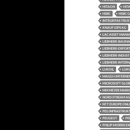
HITACHI
HIT
HSBC
HSBC 
INTEGRITAS TRUS
KNAUF GIPS KG
LAC ASSET MANA
LIEBHERR-BAUMA
LIEBHERR-EXPOR
LIEBHERR-INDUST
LIEBHERR-INTER
LUKOIL
LUKO
MAGGI-UNTERNE
MICROSOFT GLOB
MM MEYER MARK
NORD STREAM A
NTT EUROPE ONL
PEG INFRASTRUK
PEUGEOT
PE
PHILIP MORRIS E