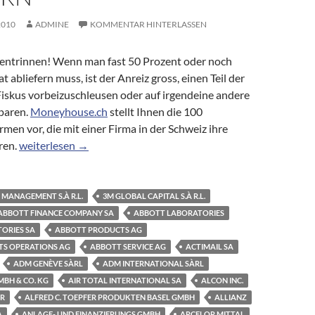
2010
ADMINE
KOMMENTAR HINTERLASSEN
 entrinnen! Wenn man fast 50 Prozent oder noch
 abliefern muss, ist der Anreiz gross, einen Teil der
skus vorbeizuschleusen oder auf irgendeine andere
sparen.
Moneyhouse.ch
stellt Ihnen die 100
men vor, die mit einer Firma in der Schweiz ihre
Briefkastenfirmen: Die 100 bekanntesten Firmen, die Ihr Geld
ren.
weiterlesen
→
 MANAGEMENT S.À R.L.
3M GLOBAL CAPITAL S.À R.L.
ABBOTT FINANCE COMPANY SA
ABBOTT LABORATORIES
ORIES SA
ABBOTT PRODUCTS AG
S OPERATIONS AG
ABBOTT SERVICE AG
ACTIMAIL SA
ADM GENÈVE SÀRL
ADM INTERNATIONAL SÀRL
BH & CO. KG
AIR TOTAL INTERNATIONAL SA
ALCON INC.
ER
ALFRED C. TOEPFER PRODUKTEN BASEL GMBH
ALLIANZ
A
ANLAGE- UND FINANZIERUNGS GMBH
ARCELOR MITTAL