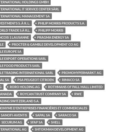
INTERNATIONAL HOLDINGS GMBH
TERNATIONAL IT SERVICE CENTER SÀRL
INTERNATIONAL MANAGEMENT SA
ESTMENTS S. À R. L.
PHILIP MORRIS PRODUCTS S.A.
RLD TRADE S.À R.L.
PHILIPP MORRIS
NCOIS 1 LAUSANNE
PRAGMA ENERGY SA
LE
PROCTER & GAMBLE DEVELOPMENT CO AG
LE EUROPE SA
LE EXPORT OPERATIONS SARL
LE FOOD PRODUCTS SARL
LE TRADING INTERNATIONAL SARL
PROMOHYPERMARKT AG
AL SA
PSA PEUGEOT CITROEN
RIMACO SA
G
RORO HOLDING AG
ROTHMANS OF PALL MALL LIMITED
CANADA
ROYCAN TRUST COMPANY SA
RWE
ADING SWITZERLAND S.A.
NONYME D'ENTREPRISES FINANCIÈRES ET COMMERCIALES
SANOFI-AVENTIS
SAPAL SA
SARACO SA
SECURUM AG
SFAP SA
SHELL
NTERNATIONAL AG
SHTOKMAN DEVELOPMENT AG