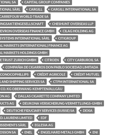
TIONAL SA
CAPITAL GROUP COMPANIES
TIONAL SÀRL
CARGILL
CARGILL INTERNATIONAL SA
CARREFOUR WORLD TRADE SA
GUNGSAKTIENGESELLSCHAFT
CHESHUNT OVERSEAS LLP
EVRON OVERSEAS FINANCE GMBH
CILAG HOLDING AG
 SYSTEMS INTERNATIONAL SÀRL
CITIGROUP
L MARKETS (INTERNATIONAL) FINANCE AG
AL MARKETS HOLDINGS GMBH
TE TRUST ZURICH GMBH
CITROEN
CITY CARBUROIL SA
COMPAÑIA DE CIGARROS DON PABLO SOCIEDAD LIMITADA
CONOCOPHILLIPS
CRÉDIT AGRICOLE
CRÉDIT MUTUEL
 AND SHIPPING SERVICES SA
CTPM INTERNATIONAL SA
 CO. KG OBERWANG-KEMPTEN/ALLGÄU
ION AG
DALLAS CIGARETTE COMPANY LIMITED
UCTS AG
DEUKONA VERSICHERUNG-VERMITTLUNGS-GMBH
DEUTSCHE FIDUCIARY SERVICES (SUISSE) SA
DEXIA
ED. LAURENS LIMITED
EDF
TISSEMENTS SÀRL
EGLESIA AG
MOSSON SA
ENEL
ENGELHARD METALS GMBH
ENI