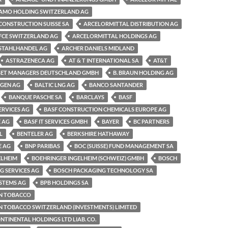
AMO HOLDING SWITZERLAND AG
CONSTRUCTION SUISSE SA
ARCELORMITTAL DISTRIBUTION AG
FCE SWITZERLAND AG
ARCELORMITTAL HOLDINGS AG
STAHLHANDEL AG
ARCHER DANIELS MIDLAND
ASTRAZENECA AG
AT & T INTERNATIONAL SA
AT&T
SET MANAGERS DEUTSCHLAND GMBH
B. BRAUN HOLDING AG
NGEN AG
BALTIC LNG AG
BANCO SANTANDER
BANQUE PASCHE SA
BARCLAYS
BASF
ERVICES AG
BASF CONSTRUCTION CHEMICALS EUROPE AG
 AG
BASF IT SERVICES GMBH
BAYER
BC PARTNERS
L
BENTELER AG
BERKSHIRE HATHAWAY
E AG
BNP PARIBAS
BOC (SUISSE) FUND MANAGEMENT SA
ELHEIM
BOEHRINGER INGELHEIM (SCHWEIZ) GMBH
BOSCH
G SERVICES AG
BOSCH PACKAGING TECHNOLOGY SA
STEMS AG
BPB HOLDINGS SA
AN TOBACCO
N TOBACCO SWITZERLAND (INVESTMENTS) LIMITED
TINENTAL HOLDINGS LTD LIAB. CO.