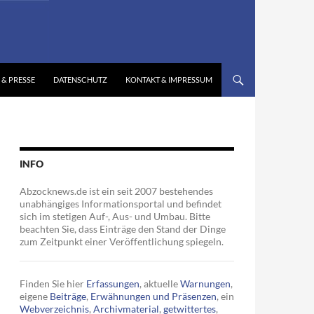
 & PRESSE
DATENSCHUTZ
KONTAKT & IMPRESSUM
INFO
Abzocknews.de ist ein seit 2007 bestehendes
unabhängiges Informationsportal und befindet
sich im stetigen Auf-, Aus- und Umbau. Bitte
beachten Sie, dass Einträge den Stand der Dinge
zum Zeitpunkt einer Veröffentlichung spiegeln.
Finden Sie hier
Erfassungen
, aktuelle
Warnungen
,
eigene
Beiträge
,
Erwähnungen und Präsenzen
, ein
Webverzeichnis
,
Archivmaterial
,
getwittertes
,