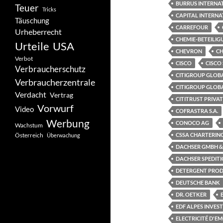
BURRUS INTERNA
Teuer
Tricks
CAPITAL INTERNA
Täuschung
CARREFOUR
Urheberrecht
CHEMIE-BETEILI
Urteile
USA
CHEVRON
CH
Verbot
CISCO
CISCO
Verbraucherschutz
CITIGROUP GLOBA
Verbraucherzentrale
CITIGROUP GLOB
Verdacht
Vertrag
CITITRUST PRIVA
Vorwurf
Video
COFRASTRA S.A.
Werbung
CONOCO AG
Wachstum
Österreich
CSSA CHARTERING
Überwachung
DACHSER GMBH &
DACHSER SPEDIT
DETERGENT PROD
DEUTSCHE BANK
DR. OETKER
EDF ALPES INVES
ELECTRICITÉ D'E