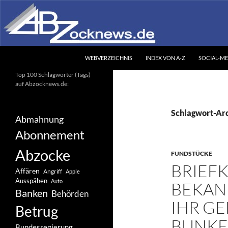
Zum
Inhalt
springen
Suchen
Abzocknews.de
WEBVERZEICHNIS
INDEX VON A-Z
SOCIAL-ME
Ihr unabhängiges
Top 100 Schlagwörter (Tags)
Informationsportal
auf Abzocknews.de:
Schlagwort-Ar
Abmahnung
Abonnement
Abzocke
FUNDSTÜCKE
BRIEFK
Affären
Angriff
Apple
Ausspähen
Auto
BEKAN
Banken
Behörden
IHR GE
Betrug
BUNK
Bundesregierung