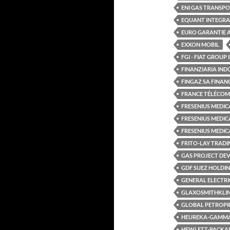
ENI GAS TRANSPO
EQUANT INTEGRAT
EURO GARANTIE 
EXXON MOBIL
FGI - FIAT GROUP
FINANZIARIA IND
FINGAZ SA FINAN
FRANCE TÉLÉCOM
FRESENIUS MEDIC
FRESENIUS MEDIC
FRESENIUS MEDICA
FRITO-LAY TRAD
GAS PROJECT DE
GDF SUEZ HOLDI
GENERAL ELECTRI
GLAXOSMITHKLI
GLOBAL PETROPR
HEUREKA-GAMM
HEWLETT-PACKAR