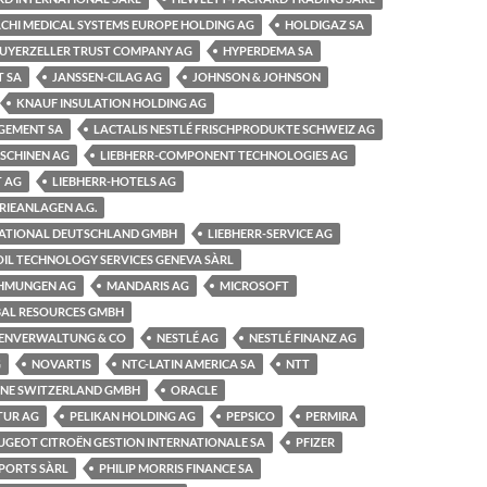
ACHI MEDICAL SYSTEMS EUROPE HOLDING AG
HOLDIGAZ SA
GUYERZELLER TRUST COMPANY AG
HYPERDEMA SA
T SA
JANSSEN-CILAG AG
JOHNSON & JOHNSON
KNAUF INSULATION HOLDING AG
GEMENT SA
LACTALIS NESTLÉ FRISCHPRODUKTE SCHWEIZ AG
SCHINEN AG
LIEBHERR-COMPONENT TECHNOLOGIES AG
T AG
LIEBHERR-HOTELS AG
RIEANLAGEN A.G.
NATIONAL DEUTSCHLAND GMBH
LIEBHERR-SERVICE AG
IL TECHNOLOGY SERVICES GENEVA SÀRL
HMUNGEN AG
MANDARIS AG
MICROSOFT
AL RESOURCES GMBH
ENVERWALTUNG & CO
NESTLÉ AG
NESTLÉ FINANZ AG
G
NOVARTIS
NTC-LATIN AMERICA SA
NTT
INE SWITZERLAND GMBH
ORACLE
TUR AG
PELIKAN HOLDING AG
PEPSICO
PERMIRA
UGEOT CITROËN GESTION INTERNATIONALE SA
PFIZER
XPORTS SÀRL
PHILIP MORRIS FINANCE SA