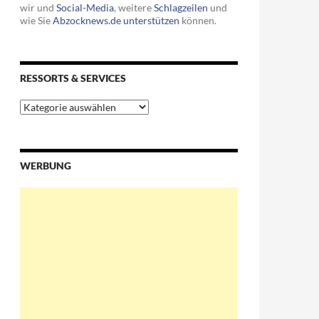
wir und
Social-Media
, weitere
Schlagzeilen
und
wie Sie
Abzocknews.de unterstützen
können.
RESSORTS & SERVICES
Ressorts
&
Services
 in der Schweiz bunkern
WERBUNG