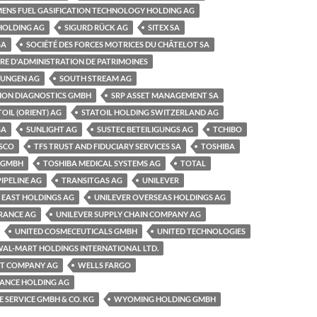
MENS FUEL GASIFICATION TECHNOLOGY HOLDING AG
HOLDING AG
SIGURD RÜCK AG
SITEX SA
SA
SOCIÉTÉ DES FORCES MOTRICES DU CHÂTELOT SA
ÈRE D'ADMINISTRATION DE PATRIMOINES
RUNGEN AG
SOUTH STREAM AG
SION DIAGNOSTICS GMBH
SRP ASSET MANAGEMENT SA
TOIL (ORIENT) AG
STATOIL HOLDING SWITZERLAND AG
SA
SUNLIGHT AG
SUSTEC BETEILIGUNGS AG
TCHIBO
SCO
TFS TRUST AND FIDUCIARY SERVICES SA
TOSHIBA
 GMBH
TOSHIBA MEDICAL SYSTEMS AG
TOTAL
IPELINE AG
TRANSITGAS AG
UNILEVER
 EAST HOLDINGS AG
UNILEVER OVERSEAS HOLDINGS AG
URANCE AG
UNILEVER SUPPLY CHAIN COMPANY AG
UNITED COSMECEUTICALS GMBH
UNITED TECHNOLOGIES
AL-MART HOLDINGS INTERNATIONAL LTD.
T COMPANY AG
WELLS FARGO
NANCE HOLDING AG
 SERVICE GMBH & CO. KG
WYOMING HOLDING GMBH