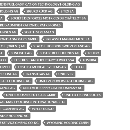
MENS FUEL GASIFICATION TECHNOLOGY HOLDING AG
HOLDING AG
SIGURD RÜCK AG
SITEX SA
SA
SOCIÉTÉ DES FORCES MOTRICES DU CHÂTELOT SA
ÈRE D'ADMINISTRATION DE PATRIMOINES
RUNGEN AG
SOUTH STREAM AG
SION DIAGNOSTICS GMBH
SRP ASSET MANAGEMENT SA
TOIL (ORIENT) AG
STATOIL HOLDING SWITZERLAND AG
SA
SUNLIGHT AG
SUSTEC BETEILIGUNGS AG
TCHIBO
SCO
TFS TRUST AND FIDUCIARY SERVICES SA
TOSHIBA
 GMBH
TOSHIBA MEDICAL SYSTEMS AG
TOTAL
IPELINE AG
TRANSITGAS AG
UNILEVER
 EAST HOLDINGS AG
UNILEVER OVERSEAS HOLDINGS AG
URANCE AG
UNILEVER SUPPLY CHAIN COMPANY AG
UNITED COSMECEUTICALS GMBH
UNITED TECHNOLOGIES
AL-MART HOLDINGS INTERNATIONAL LTD.
T COMPANY AG
WELLS FARGO
NANCE HOLDING AG
 SERVICE GMBH & CO. KG
WYOMING HOLDING GMBH