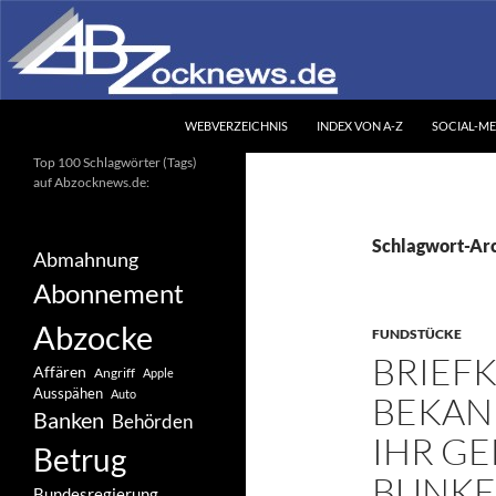
Zum
Inhalt
springen
Suchen
Abzocknews.de
WEBVERZEICHNIS
INDEX VON A-Z
SOCIAL-ME
Ihr unabhängiges
Top 100 Schlagwörter (Tags)
Informationsportal
auf Abzocknews.de:
Schlagwort-Arc
Abmahnung
Abonnement
Abzocke
FUNDSTÜCKE
BRIEFK
Affären
Angriff
Apple
Ausspähen
Auto
BEKAN
Banken
Behörden
IHR GE
Betrug
BUNK
Bundesregierung