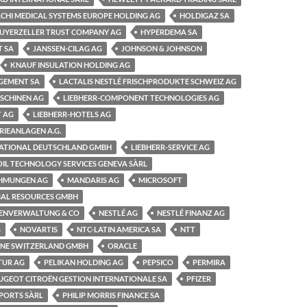
ACHI MEDICAL SYSTEMS EUROPE HOLDING AG
HOLDIGAZ SA
GUYERZELLER TRUST COMPANY AG
HYPERDEMA SA
T SA
JANSSEN-CILAG AG
JOHNSON & JOHNSON
KNAUF INSULATION HOLDING AG
GEMENT SA
LACTALIS NESTLÉ FRISCHPRODUKTE SCHWEIZ AG
SCHINEN AG
LIEBHERR-COMPONENT TECHNOLOGIES AG
T AG
LIEBHERR-HOTELS AG
RIEANLAGEN A.G.
NATIONAL DEUTSCHLAND GMBH
LIEBHERR-SERVICE AG
IL TECHNOLOGY SERVICES GENEVA SÀRL
HMUNGEN AG
MANDARIS AG
MICROSOFT
AL RESOURCES GMBH
ENVERWALTUNG & CO
NESTLÉ AG
NESTLÉ FINANZ AG
G
NOVARTIS
NTC-LATIN AMERICA SA
NTT
INE SWITZERLAND GMBH
ORACLE
TUR AG
PELIKAN HOLDING AG
PEPSICO
PERMIRA
UGEOT CITROËN GESTION INTERNATIONALE SA
PFIZER
XPORTS SÀRL
PHILIP MORRIS FINANCE SA