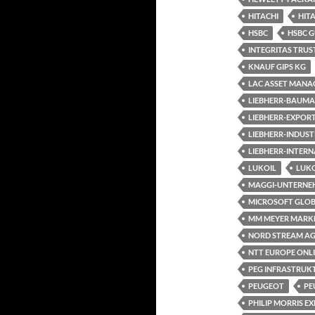
HITACHI
HIT
HSBC
HSBC 
INTEGRITAS TRUS
KNAUF GIPS KG
LAC ASSET MANA
LIEBHERR-BAUMA
LIEBHERR-EXPOR
LIEBHERR-INDUST
LIEBHERR-INTER
LUKOIL
LUKO
MAGGI-UNTERNE
MICROSOFT GLOB
MM MEYER MARK
NORD STREAM A
NTT EUROPE ONL
PEG INFRASTRUK
PEUGEOT
PE
PHILIP MORRIS E