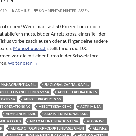
2010
ADMINE
KOMMENTAR HINTERLASSEN
 entrinnen! Wenn man fast 50 Prozent oder noch
 abliefern muss, ist der Anreiz gross, einen Teil der
skus vorbeizuschleusen oder auf irgendeine andere
sparen.
Moneyhouse.ch
stellt Ihnen die 100
men vor, die mit einer Firma in der Schweiz ihre
Briefkastenfirmen: Die 100 bekanntesten Firmen, die Ihr Geld
ren.
weiterlesen
→
 MANAGEMENT S.À R.L.
3M GLOBAL CAPITAL S.À R.L.
ABBOTT FINANCE COMPANY SA
ABBOTT LABORATORIES
ORIES SA
ABBOTT PRODUCTS AG
S OPERATIONS AG
ABBOTT SERVICE AG
ACTIMAIL SA
ADM GENÈVE SÀRL
ADM INTERNATIONAL SÀRL
BH & CO. KG
AIR TOTAL INTERNATIONAL SA
ALCON INC.
ER
ALFRED C. TOEPFER PRODUKTEN BASEL GMBH
ALLIANZ
A
ANLAGE- UND FINANZIERUNGS GMBH
ARCELOR MITTAL