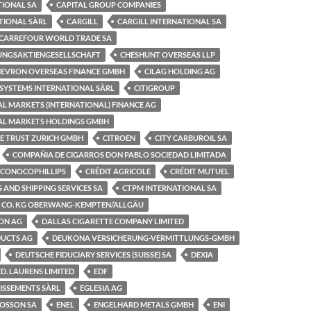
TIONAL SA
CAPITAL GROUP COMPANIES
TIONAL SÀRL
CARGILL
CARGILL INTERNATIONAL SA
CARREFOUR WORLD TRADE SA
GUNGSAKTIENGESELLSCHAFT
CHESHUNT OVERSEAS LLP
EVRON OVERSEAS FINANCE GMBH
CILAG HOLDING AG
 SYSTEMS INTERNATIONAL SÀRL
CITIGROUP
L MARKETS (INTERNATIONAL) FINANCE AG
AL MARKETS HOLDINGS GMBH
TE TRUST ZURICH GMBH
CITROEN
CITY CARBUROIL SA
COMPAÑIA DE CIGARROS DON PABLO SOCIEDAD LIMITADA
CONOCOPHILLIPS
CRÉDIT AGRICOLE
CRÉDIT MUTUEL
 AND SHIPPING SERVICES SA
CTPM INTERNATIONAL SA
 CO. KG OBERWANG-KEMPTEN/ALLGÄU
ION AG
DALLAS CIGARETTE COMPANY LIMITED
UCTS AG
DEUKONA VERSICHERUNG-VERMITTLUNGS-GMBH
DEUTSCHE FIDUCIARY SERVICES (SUISSE) SA
DEXIA
ED. LAURENS LIMITED
EDF
TISSEMENTS SÀRL
EGLESIA AG
MOSSON SA
ENEL
ENGELHARD METALS GMBH
ENI