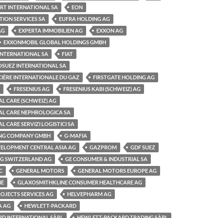
RT INTERNATIONAL SA
EON
ION SERVICES SA
EUFRA HOLDING AG
AG
EXPERTA IMMOBILIEN AG
EXXON AG
EXXONMOBIL GLOBAL HOLDINGS GMBH
 INTERNATIONAL SA
FIAT
OSUEZ INTERNATIONAL SA
CIÈRE INTERNATIONALE DU GAZ
FIRSTGATE HOLDING AG
FRESENIUS AG
FRESENIUS KABI (SCHWEIZ) AG
AL CARE (SCHWEIZ) AG
AL CARE NEPHROLOGICA SA
L CARE SERVIZI LOGISTICI SA
ING COMPANY GMBH
G-MAFIA
VELOPMENT CENTRAL ASIA AG
GAZPROM
GDF SUEZ
NG SWITZERLAND AG
GE CONSUMER & INDUSTRIAL SA
C
GENERAL MOTORS
GENERAL MOTORS EUROPE AG
NE
GLAXOSMITHKLINE CONSUMER HEALTHCARE AG
OJECTS SERVICES AG
HELVEPHARM AG
A AG
HEWLETT-PACKARD
D INTERNATIONAL SÀRL
HEWLETT-PACKARD TRADING SÀRL