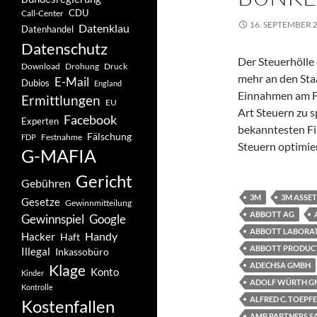
CDU
Call-Center
16. SEPTEMBER 
Datenklau
Datenhandel
Datenschutz
Der Steuerhölle
Drohung
Download
Druck
mehr an den Staat
E-Mail
Dubios
England
Einnahmen am Fi
Ermittlungen
EU
Art Steuern zu 
Facebook
Experten
bekanntesten Fir
Fälschung
Festnahme
FDP
Steuern optimie
G-MAFIA
Gericht
Gebühren
3M
3M ASSET
Gesetze
Gewinnmitteilung
ABBOTT AG
Gewinnspiel
Google
ABBOTT LABORAT
Handy
Hacker
Haft
ABBOTT PRODUCT
Illegal
Inkassobüro
ADECHSA GMBH
Klage
Konto
Kinder
ADOLF WÜRTH GM
Kontrolle
ALFRED C. TOEPF
Kostenfallen
AMP PARTNERS S