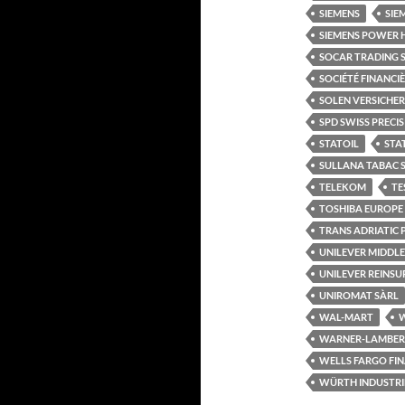
SIEMENS
SIE
SIEMENS POWER 
SOCAR TRADING 
SOCIÉTÉ FINANCI
SOLEN VERSICHE
SPD SWISS PRECI
STATOIL
STA
SULLANA TABAC 
TELEKOM
TE
TOSHIBA EUROPE
TRANS ADRIATIC P
UNILEVER MIDDLE
UNILEVER REINS
UNIROMAT SÀRL
WAL-MART
W
WARNER-LAMBER
WELLS FARGO FI
WÜRTH INDUSTRIE