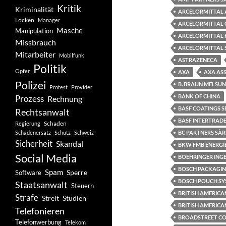
Kritik
Kriminalität
ARCELORMITTAL 
Locken
Manager
ARCELORMITTAL 
Masche
Manipulation
ARCELORMITTAL 
Missbrauch
ARCELORMITTAL 
Mitarbeiter
Mobilfunk
ASTRAZENECA
Politik
Opfer
AXA
AXA AS
Polizei
B. BRAUN MELSU
Protest
Provider
BANK OF CHINA
Prozess
Rechnung
BASF COATINGS S
Rechtsanwalt
BASF INTERTRADE
Schaden
Regierung
Schadenersatz
Schutz
Schweiz
BC PARTNERS SÀR
Sicherheit
Skandal
BKW FMB ENERGI
Social Media
BOEHRINGER ING
BOSCH PACKAGIN
Spam
Software
Sperre
BOSCH POUCH SY
Staatsanwalt
Steuern
BRITISH AMERIC
Strafe
Studien
Streit
BRITISH AMERICA
Telefonieren
BROADSTREET CON
Telefonwerbung
Telekom