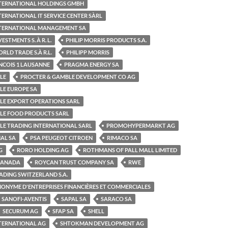
INTERNATIONAL HOLDINGS GMBH
TERNATIONAL IT SERVICE CENTER SÀRL
INTERNATIONAL MANAGEMENT SA
ESTMENTS S. À R. L.
PHILIP MORRIS PRODUCTS S.A.
RLD TRADE S.À R.L.
PHILIPP MORRIS
NCOIS 1 LAUSANNE
PRAGMA ENERGY SA
LE
PROCTER & GAMBLE DEVELOPMENT CO AG
LE EUROPE SA
LE EXPORT OPERATIONS SARL
LE FOOD PRODUCTS SARL
LE TRADING INTERNATIONAL SARL
PROMOHYPERMARKT AG
AL SA
PSA PEUGEOT CITROEN
RIMACO SA
G
RORO HOLDING AG
ROTHMANS OF PALL MALL LIMITED
CANADA
ROYCAN TRUST COMPANY SA
RWE
ADING SWITZERLAND S.A.
NONYME D'ENTREPRISES FINANCIÈRES ET COMMERCIALES
SANOFI-AVENTIS
SAPAL SA
SARACO SA
SECURUM AG
SFAP SA
SHELL
NTERNATIONAL AG
SHTOKMAN DEVELOPMENT AG