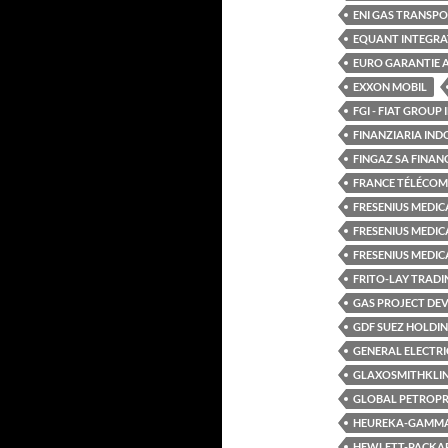
ENI GAS TRANSPO
EQUANT INTEGRAT
EURO GARANTIE 
EXXON MOBIL
FGI - FIAT GROUP
FINANZIARIA IND
FINGAZ SA FINAN
FRANCE TÉLÉCOM
FRESENIUS MEDIC
FRESENIUS MEDIC
FRESENIUS MEDICA
FRITO-LAY TRAD
GAS PROJECT DE
GDF SUEZ HOLDI
GENERAL ELECTRI
GLAXOSMITHKLI
GLOBAL PETROPR
HEUREKA-GAMM
HEWLETT-PACKAR