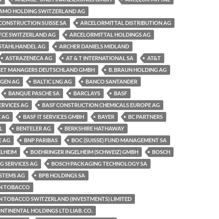
AMO HOLDING SWITZERLAND AG
CONSTRUCTION SUISSE SA
ARCELORMITTAL DISTRIBUTION AG
FCE SWITZERLAND AG
ARCELORMITTAL HOLDINGS AG
STAHLHANDEL AG
ARCHER DANIELS MIDLAND
ASTRAZENECA AG
AT & T INTERNATIONAL SA
AT&T
SET MANAGERS DEUTSCHLAND GMBH
B. BRAUN HOLDING AG
NGEN AG
BALTIC LNG AG
BANCO SANTANDER
BANQUE PASCHE SA
BARCLAYS
BASF
ERVICES AG
BASF CONSTRUCTION CHEMICALS EUROPE AG
 AG
BASF IT SERVICES GMBH
BAYER
BC PARTNERS
L
BENTELER AG
BERKSHIRE HATHAWAY
E AG
BNP PARIBAS
BOC (SUISSE) FUND MANAGEMENT SA
ELHEIM
BOEHRINGER INGELHEIM (SCHWEIZ) GMBH
BOSCH
G SERVICES AG
BOSCH PACKAGING TECHNOLOGY SA
STEMS AG
BPB HOLDINGS SA
AN TOBACCO
N TOBACCO SWITZERLAND (INVESTMENTS) LIMITED
TINENTAL HOLDINGS LTD LIAB. CO.