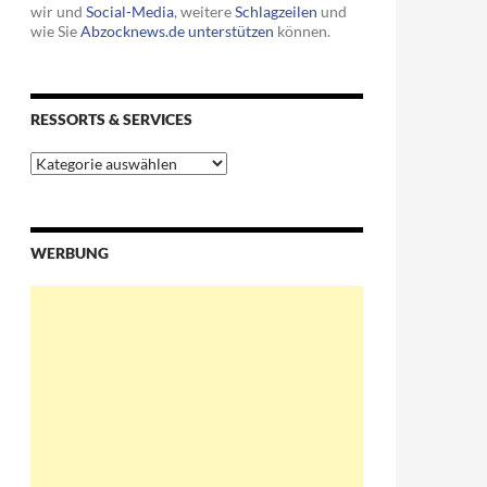
wir und
Social-Media
, weitere
Schlagzeilen
und
wie Sie
Abzocknews.de unterstützen
können.
RESSORTS & SERVICES
Ressorts
&
Services
 in der Schweiz bunkern
WERBUNG