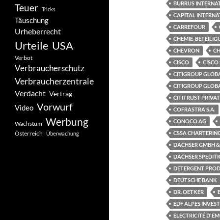
BURRUS INTERNA
Teuer
Tricks
CAPITAL INTERNA
Täuschung
CARREFOUR
Urheberrecht
CHEMIE-BETEILI
Urteile
USA
CHEVRON
CH
Verbot
CISCO
CISCO
Verbraucherschutz
CITIGROUP GLOBA
Verbraucherzentrale
CITIGROUP GLOB
Verdacht
Vertrag
CITITRUST PRIVA
Vorwurf
Video
COFRASTRA S.A.
Werbung
CONOCO AG
Wachstum
Österreich
CSSA CHARTERING
Überwachung
DACHSER GMBH &
DACHSER SPEDIT
DETERGENT PROD
DEUTSCHE BANK
DR. OETKER
EDF ALPES INVES
ELECTRICITÉ D'E