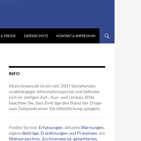
 & PRESSE
DATENSCHUTZ
KONTAKT & IMPRESSUM
INFO
Abzocknews.de ist ein seit 2007 bestehendes
unabhängiges Informationsportal und befindet
sich im stetigen Auf-, Aus- und Umbau. Bitte
beachten Sie, dass Einträge den Stand der Dinge
zum Zeitpunkt einer Veröffentlichung spiegeln.
Finden Sie hier
Erfassungen
, aktuelle
Warnungen
,
eigene
Beiträge
,
Erwähnungen und Präsenzen
, ein
Webverzeichnis
,
Archivmaterial
,
getwittertes
,