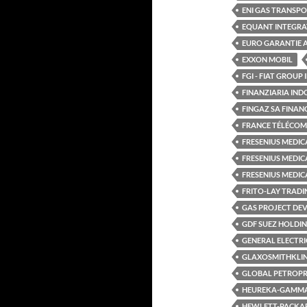
ENI GAS TRANSPO
EQUANT INTEGRAT
EURO GARANTIE 
EXXON MOBIL
FGI - FIAT GROUP
FINANZIARIA IND
FINGAZ SA FINAN
FRANCE TÉLÉCOM
FRESENIUS MEDIC
FRESENIUS MEDIC
FRESENIUS MEDICA
FRITO-LAY TRAD
GAS PROJECT DE
GDF SUEZ HOLDI
GENERAL ELECTRI
GLAXOSMITHKLI
GLOBAL PETROPR
HEUREKA-GAMM
HEWLETT-PACKAR