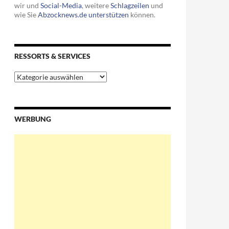
wir und
Social-Media
, weitere
Schlagzeilen
und
wie Sie
Abzocknews.de unterstützen
können.
RESSORTS & SERVICES
Ressorts
&
Services
 in der Schweiz bunkern
WERBUNG