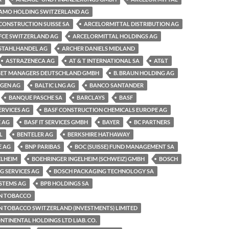
AMO HOLDING SWITZERLAND AG
CONSTRUCTION SUISSE SA
ARCELORMITTAL DISTRIBUTION AG
FCE SWITZERLAND AG
ARCELORMITTAL HOLDINGS AG
STAHLHANDEL AG
ARCHER DANIELS MIDLAND
ASTRAZENECA AG
AT & T INTERNATIONAL SA
AT&T
SET MANAGERS DEUTSCHLAND GMBH
B. BRAUN HOLDING AG
NGEN AG
BALTIC LNG AG
BANCO SANTANDER
BANQUE PASCHE SA
BARCLAYS
BASF
ERVICES AG
BASF CONSTRUCTION CHEMICALS EUROPE AG
 AG
BASF IT SERVICES GMBH
BAYER
BC PARTNERS
L
BENTELER AG
BERKSHIRE HATHAWAY
E AG
BNP PARIBAS
BOC (SUISSE) FUND MANAGEMENT SA
ELHEIM
BOEHRINGER INGELHEIM (SCHWEIZ) GMBH
BOSCH
G SERVICES AG
BOSCH PACKAGING TECHNOLOGY SA
STEMS AG
BPB HOLDINGS SA
AN TOBACCO
N TOBACCO SWITZERLAND (INVESTMENTS) LIMITED
TINENTAL HOLDINGS LTD LIAB. CO.