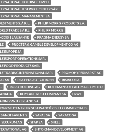
INTERNATIONAL HOLDINGS GMBH
TERNATIONAL IT SERVICE CENTER SÀRL
INTERNATIONAL MANAGEMENT SA
ESTMENTS S. À R. L.
PHILIP MORRIS PRODUCTS S.A.
RLD TRADE S.À R.L.
PHILIPP MORRIS
NCOIS 1 LAUSANNE
PRAGMA ENERGY SA
LE
PROCTER & GAMBLE DEVELOPMENT CO AG
LE EUROPE SA
LE EXPORT OPERATIONS SARL
LE FOOD PRODUCTS SARL
LE TRADING INTERNATIONAL SARL
PROMOHYPERMARKT AG
AL SA
PSA PEUGEOT CITROEN
RIMACO SA
G
RORO HOLDING AG
ROTHMANS OF PALL MALL LIMITED
CANADA
ROYCAN TRUST COMPANY SA
RWE
ADING SWITZERLAND S.A.
NONYME D'ENTREPRISES FINANCIÈRES ET COMMERCIALES
SANOFI-AVENTIS
SAPAL SA
SARACO SA
SECURUM AG
SFAP SA
SHELL
NTERNATIONAL AG
SHTOKMAN DEVELOPMENT AG