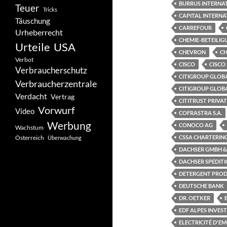
BURRUS INTERNA
Teuer
Tricks
CAPITAL INTERNA
Täuschung
CARREFOUR
Urheberrecht
CHEMIE-BETEILI
Urteile
USA
CHEVRON
CH
Verbot
CISCO
CISCO
Verbraucherschutz
CITIGROUP GLOBA
Verbraucherzentrale
CITIGROUP GLOB
Verdacht
Vertrag
CITITRUST PRIVA
Vorwurf
Video
COFRASTRA S.A.
Werbung
CONOCO AG
Wachstum
Österreich
CSSA CHARTERING
Überwachung
DACHSER GMBH &
DACHSER SPEDIT
DETERGENT PROD
DEUTSCHE BANK
DR. OETKER
EDF ALPES INVES
ELECTRICITÉ D'E