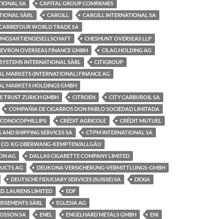
TIONAL SA
CAPITAL GROUP COMPANIES
TIONAL SÀRL
CARGILL
CARGILL INTERNATIONAL SA
CARREFOUR WORLD TRADE SA
GUNGSAKTIENGESELLSCHAFT
CHESHUNT OVERSEAS LLP
EVRON OVERSEAS FINANCE GMBH
CILAG HOLDING AG
 SYSTEMS INTERNATIONAL SÀRL
CITIGROUP
L MARKETS (INTERNATIONAL) FINANCE AG
AL MARKETS HOLDINGS GMBH
TE TRUST ZURICH GMBH
CITROEN
CITY CARBUROIL SA
COMPAÑIA DE CIGARROS DON PABLO SOCIEDAD LIMITADA
CONOCOPHILLIPS
CRÉDIT AGRICOLE
CRÉDIT MUTUEL
 AND SHIPPING SERVICES SA
CTPM INTERNATIONAL SA
 CO. KG OBERWANG-KEMPTEN/ALLGÄU
ION AG
DALLAS CIGARETTE COMPANY LIMITED
UCTS AG
DEUKONA VERSICHERUNG-VERMITTLUNGS-GMBH
DEUTSCHE FIDUCIARY SERVICES (SUISSE) SA
DEXIA
ED. LAURENS LIMITED
EDF
TISSEMENTS SÀRL
EGLESIA AG
MOSSON SA
ENEL
ENGELHARD METALS GMBH
ENI