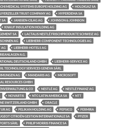
ACHI MEDICAL SYSTEMS EUROPE HOLDING AG
HOLDIGAZ SA
GUYERZELLER TRUST COMPANY AG
HYPERDEMA SA
T SA
JANSSEN-CILAG AG
JOHNSON & JOHNSON
KNAUF INSULATION HOLDING AG
GEMENT SA
LACTALIS NESTLÉ FRISCHPRODUKTE SCHWEIZ AG
SCHINEN AG
LIEBHERR-COMPONENT TECHNOLOGIES AG
T AG
LIEBHERR-HOTELS AG
RIEANLAGEN A.G.
NATIONAL DEUTSCHLAND GMBH
LIEBHERR-SERVICE AG
IL TECHNOLOGY SERVICES GENEVA SÀRL
HMUNGEN AG
MANDARIS AG
MICROSOFT
AL RESOURCES GMBH
ENVERWALTUNG & CO
NESTLÉ AG
NESTLÉ FINANZ AG
G
NOVARTIS
NTC-LATIN AMERICA SA
NTT
INE SWITZERLAND GMBH
ORACLE
TUR AG
PELIKAN HOLDING AG
PEPSICO
PERMIRA
UGEOT CITROËN GESTION INTERNATIONALE SA
PFIZER
XPORTS SÀRL
PHILIP MORRIS FINANCE SA