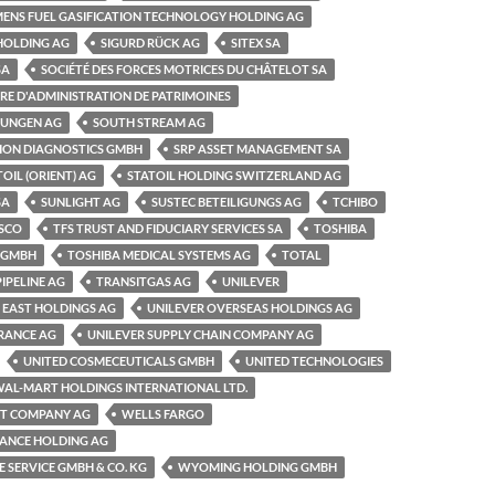
MENS FUEL GASIFICATION TECHNOLOGY HOLDING AG
HOLDING AG
SIGURD RÜCK AG
SITEX SA
SA
SOCIÉTÉ DES FORCES MOTRICES DU CHÂTELOT SA
ÈRE D'ADMINISTRATION DE PATRIMOINES
RUNGEN AG
SOUTH STREAM AG
SION DIAGNOSTICS GMBH
SRP ASSET MANAGEMENT SA
TOIL (ORIENT) AG
STATOIL HOLDING SWITZERLAND AG
SA
SUNLIGHT AG
SUSTEC BETEILIGUNGS AG
TCHIBO
SCO
TFS TRUST AND FIDUCIARY SERVICES SA
TOSHIBA
 GMBH
TOSHIBA MEDICAL SYSTEMS AG
TOTAL
IPELINE AG
TRANSITGAS AG
UNILEVER
 EAST HOLDINGS AG
UNILEVER OVERSEAS HOLDINGS AG
URANCE AG
UNILEVER SUPPLY CHAIN COMPANY AG
UNITED COSMECEUTICALS GMBH
UNITED TECHNOLOGIES
AL-MART HOLDINGS INTERNATIONAL LTD.
T COMPANY AG
WELLS FARGO
NANCE HOLDING AG
 SERVICE GMBH & CO. KG
WYOMING HOLDING GMBH