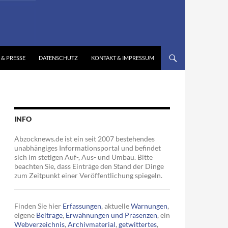
 & PRESSE
DATENSCHUTZ
KONTAKT & IMPRESSUM
INFO
Abzocknews.de ist ein seit 2007 bestehendes
unabhängiges Informationsportal und befindet
sich im stetigen Auf-, Aus- und Umbau. Bitte
beachten Sie, dass Einträge den Stand der Dinge
zum Zeitpunkt einer Veröffentlichung spiegeln.
Finden Sie hier
Erfassungen
, aktuelle
Warnungen
,
eigene
Beiträge
,
Erwähnungen und Präsenzen
, ein
Webverzeichnis
,
Archivmaterial
,
getwittertes
,