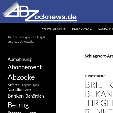
Zum
Inhalt
springen
Suchen
Abzocknews.de
WEBVERZEICHNIS
INDEX VON A-Z
SOCIAL-ME
Ihr unabhängiges
Top 100 Schlagwörter (Tags)
Informationsportal
auf Abzocknews.de:
Schlagwort-Arc
Abmahnung
Abonnement
Abzocke
FUNDSTÜCKE
BRIEFK
Affären
Angriff
Apple
Ausspähen
Auto
BEKAN
Banken
Behörden
IHR GE
Betrug
BUNK
Bundesregierung