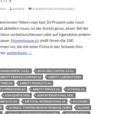
2010
ADMINE
KOMMENTAR HINTERLASSEN
 entrinnen! Wenn man fast 50 Prozent oder noch
 abliefern muss, ist der Anreiz gross, einen Teil der
skus vorbeizuschleusen oder auf irgendeine andere
sparen.
Moneyhouse.ch
stellt Ihnen die 100
men vor, die mit einer Firma in der Schweiz ihre
Briefkastenfirmen: Die 100 bekanntesten Firmen, die Ihr Geld
ren.
weiterlesen
→
 MANAGEMENT S.À R.L.
3M GLOBAL CAPITAL S.À R.L.
ABBOTT FINANCE COMPANY SA
ABBOTT LABORATORIES
ORIES SA
ABBOTT PRODUCTS AG
S OPERATIONS AG
ABBOTT SERVICE AG
ACTIMAIL SA
ADM GENÈVE SÀRL
ADM INTERNATIONAL SÀRL
BH & CO. KG
AIR TOTAL INTERNATIONAL SA
ALCON INC.
ER
ALFRED C. TOEPFER PRODUKTEN BASEL GMBH
ALLIANZ
A
ANLAGE- UND FINANZIERUNGS GMBH
ARCELOR MITTAL