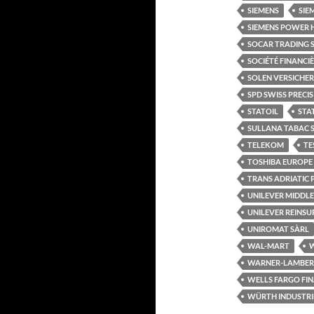
SIEMENS
SIE
SIEMENS POWER 
SOCAR TRADING 
SOCIÉTÉ FINANCI
SOLEN VERSICHE
SPD SWISS PRECI
STATOIL
STA
SULLANA TABAC 
TELEKOM
TE
TOSHIBA EUROPE
TRANS ADRIATIC P
UNILEVER MIDDLE
UNILEVER REINS
UNIROMAT SÀRL
WAL-MART
W
WARNER-LAMBER
WELLS FARGO FI
WÜRTH INDUSTRIE