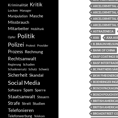
Kritik
Kriminalität
ARCELORMITTAL 
Locken
Manager
ARCELORMITTAL 
Masche
Manipulation
ARCELORMITTAL 
Missbrauch
ARCELORMITTAL 
Mitarbeiter
Mobilfunk
ASTRAZENECA
Politik
Opfer
AXA
AXA AS
Polizei
B. BRAUN MELSU
Protest
Provider
BANK OF CHINA
Prozess
Rechnung
BASF COATINGS S
Rechtsanwalt
BASF INTERTRADE
Schaden
Regierung
Schadenersatz
Schutz
Schweiz
BC PARTNERS SÀR
Sicherheit
Skandal
BKW FMB ENERGI
Social Media
BOEHRINGER ING
BOSCH PACKAGIN
Spam
Software
Sperre
BOSCH POUCH SY
Staatsanwalt
Steuern
BRITISH AMERIC
Strafe
Studien
Streit
BRITISH AMERICA
Telefonieren
BROADSTREET CON
Telefonwerbung
Telekom