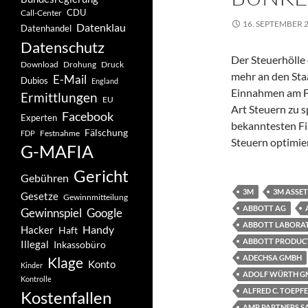
CDU
Call-Center
16. SEPTEMBER 
Datenklau
Datenhandel
Datenschutz
Der Steuerhölle
Drohung
Download
Druck
mehr an den Staat
E-Mail
Dubios
England
Einnahmen am Fi
Ermittlungen
EU
Art Steuern zu 
Facebook
Experten
bekanntesten Fir
Fälschung
Festnahme
FDP
Steuern optimie
G-MAFIA
Gericht
Gebühren
3M
3M ASSET
Gesetze
Gewinnmitteilung
ABBOTT AG
Gewinnspiel
Google
ABBOTT LABORAT
Handy
Hacker
Haft
ABBOTT PRODUCT
Illegal
Inkassobüro
ADECHSA GMBH
Klage
Konto
Kinder
ADOLF WÜRTH GM
Kontrolle
ALFRED C. TOEPF
Kostenfallen
AMP PARTNERS S