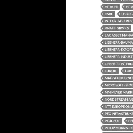
HITACHI
HIT
HSBC
HSBC 
INTEGRITAS TRUS
KNAUF GIPS KG
LAC ASSET MANA
LIEBHERR-BAUMA
LIEBHERR-EXPOR
LIEBHERR-INDUST
LIEBHERR-INTER
LUKOIL
LUKO
MAGGI-UNTERNE
MICROSOFT GLOB
MM MEYER MARK
NORD STREAM A
NTT EUROPE ONL
PEG INFRASTRUK
PEUGEOT
PE
PHILIP MORRIS E