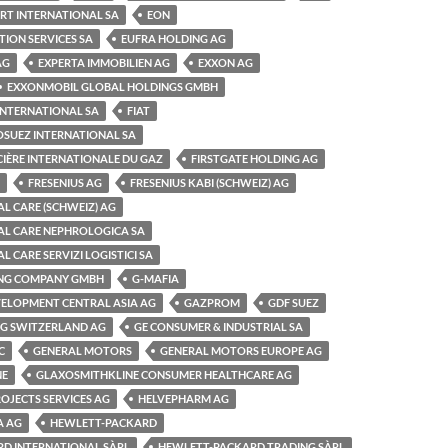
RT INTERNATIONAL SA
EON
ION SERVICES SA
EUFRA HOLDING AG
AG
EXPERTA IMMOBILIEN AG
EXXON AG
EXXONMOBIL GLOBAL HOLDINGS GMBH
 INTERNATIONAL SA
FIAT
OSUEZ INTERNATIONAL SA
CIÈRE INTERNATIONALE DU GAZ
FIRSTGATE HOLDING AG
FRESENIUS AG
FRESENIUS KABI (SCHWEIZ) AG
AL CARE (SCHWEIZ) AG
AL CARE NEPHROLOGICA SA
L CARE SERVIZI LOGISTICI SA
ING COMPANY GMBH
G-MAFIA
VELOPMENT CENTRAL ASIA AG
GAZPROM
GDF SUEZ
NG SWITZERLAND AG
GE CONSUMER & INDUSTRIAL SA
C
GENERAL MOTORS
GENERAL MOTORS EUROPE AG
NE
GLAXOSMITHKLINE CONSUMER HEALTHCARE AG
OJECTS SERVICES AG
HELVEPHARM AG
A AG
HEWLETT-PACKARD
D INTERNATIONAL SÀRL
HEWLETT-PACKARD TRADING SÀRL