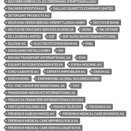
DACHSER GMBH & CO. KG OBERWANG-KEMPTEN/ALLGÄU
DACHSER SPEDITION AG
DALLAS CIGARETTE COMPANY LIMITED
DETERGENT PRODUCTS AG
DEUKONA VERSICHERUNG-VERMITTLUNGS-GMBH
DEUTSCHE BANK
DEUTSCHE FIDUCIARY SERVICES (SUISSE) SA
DEXIA
DR. OETKER
ED. LAURENS LIMITED
EDF
EDF ALPES INVESTISSEMENTS SÀRL
EGLESIA AG
ELECTRICITÉ D'EMOSSON SA
ENEL
ENGELHARD METALS GMBH
ENI
ENI GAS TRANSPORT INTERNATIONAL SA
EON
EQUANT INTEGRATION SERVICES SA
EUFRA HOLDING AG
EURO GARANTIE AG
EXPERTA IMMOBILIEN AG
EXXON AG
EXXON MOBIL
EXXONMOBIL GLOBAL HOLDINGS GMBH
FGI - FIAT GROUP INTERNATIONAL SA
FIAT
FINANZIARIA INDOSUEZ INTERNATIONAL SA
FINGAZ SA FINANCIÈRE INTERNATIONALE DU GAZ
FIRSTGATE HOLDING AG
FRANCE TÉLÉCOM
FRESENIUS AG
FRESENIUS KABI (SCHWEIZ) AG
FRESENIUS MEDICAL CARE (SCHWEIZ) AG
FRESENIUS MEDICAL CARE NEPHROLOGICA SA
FRESENIUS MEDICAL CARE SERVIZI LOGISTICI SA