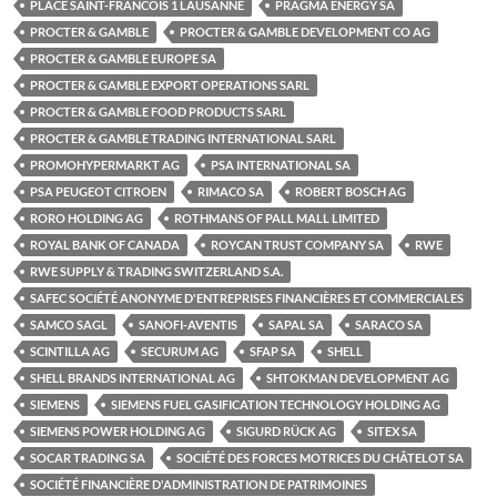
PLACE SAINT-FRANCOIS 1 LAUSANNE
PRAGMA ENERGY SA
PROCTER & GAMBLE
PROCTER & GAMBLE DEVELOPMENT CO AG
PROCTER & GAMBLE EUROPE SA
PROCTER & GAMBLE EXPORT OPERATIONS SARL
PROCTER & GAMBLE FOOD PRODUCTS SARL
PROCTER & GAMBLE TRADING INTERNATIONAL SARL
PROMOHYPERMARKT AG
PSA INTERNATIONAL SA
PSA PEUGEOT CITROEN
RIMACO SA
ROBERT BOSCH AG
RORO HOLDING AG
ROTHMANS OF PALL MALL LIMITED
ROYAL BANK OF CANADA
ROYCAN TRUST COMPANY SA
RWE
RWE SUPPLY & TRADING SWITZERLAND S.A.
SAFEC SOCIÉTÉ ANONYME D'ENTREPRISES FINANCIÈRES ET COMMERCIALES
SAMCO SAGL
SANOFI-AVENTIS
SAPAL SA
SARACO SA
SCINTILLA AG
SECURUM AG
SFAP SA
SHELL
SHELL BRANDS INTERNATIONAL AG
SHTOKMAN DEVELOPMENT AG
SIEMENS
SIEMENS FUEL GASIFICATION TECHNOLOGY HOLDING AG
SIEMENS POWER HOLDING AG
SIGURD RÜCK AG
SITEX SA
SOCAR TRADING SA
SOCIÉTÉ DES FORCES MOTRICES DU CHÂTELOT SA
SOCIÉTÉ FINANCIÈRE D'ADMINISTRATION DE PATRIMOINES