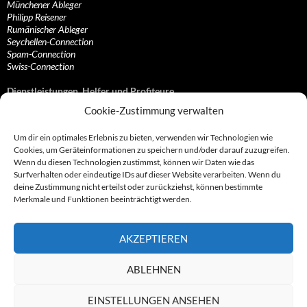
Münchener Ableger
Philipp Reisener
Rumänischer Ableger
Seychellen-Connection
Spam-Connection
Swiss-Connection
Dienstleistungen, Helfer und Profiteure
Cookie-Zustimmung verwalten
Anonymisierungsdienste, VPN- und Web-Proxy…
Anwaltliche Vertretungen, Kanzleien und Juristen
Um dir ein optimales Erlebnis zu bieten, verwenden wir Technologien wie
Bezahlsysteme, Finanzdienstleister und…
Cookies, um Geräteinformationen zu speichern und/oder darauf zuzugreifen.
Bürodienstleister, Firmengründer- und/oder…
Wenn du diesen Technologien zustimmst, können wir Daten wie das
Datenhändler, Adressbroker und zielgerichtetes…
Surfverhalten oder eindeutige IDs auf dieser Website verarbeiten. Wenn du
Hosting, Routing, Provider, Domain-, Web- und…
deine Zustimmung nicht erteilst oder zurückziehst, können bestimmte
Inkasso, Forderungsmanagement und eintreibende…
Merkmale und Funktionen beeinträchtigt werden.
Spieleanbieter, Online- und Browsergames
Onlinecasinos, Glücksspiele, Poker, Roulette & Co.
Partnerprogramme, Vertriebskanäle- und…
AKZEPTIEREN
Telekommunikationsdienstleister, Internet…
Vereine, Verbände, Vereinigungen und Lobbyisten
Web-Rotlichtbezirk, Erotik- und XXX-Anbieter
ABLEHNEN
Sonstige Dienstleister, Profiteure und Kooperationen
EINSTELLUNGEN ANSEHEN