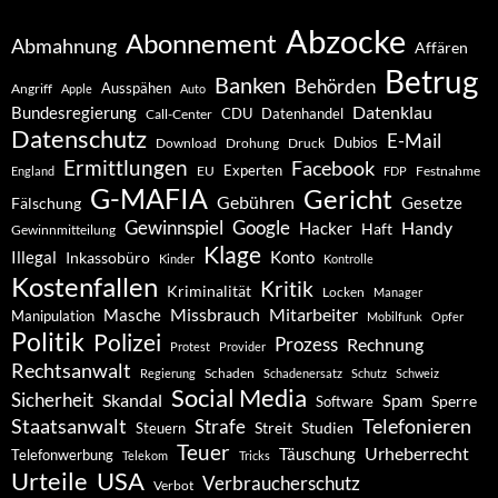
Abzocke
Abonnement
Abmahnung
Affären
Betrug
Banken
Behörden
Ausspähen
Angriff
Apple
Auto
Datenklau
Bundesregierung
CDU
Datenhandel
Call-Center
Datenschutz
E-Mail
Dubios
Drohung
Download
Druck
Ermittlungen
Facebook
Experten
EU
Festnahme
England
FDP
G-MAFIA
Gericht
Gebühren
Gesetze
Fälschung
Gewinnspiel
Google
Handy
Hacker
Haft
Gewinnmitteilung
Klage
Konto
Illegal
Inkassobüro
Kinder
Kontrolle
Kostenfallen
Kritik
Kriminalität
Locken
Manager
Missbrauch
Mitarbeiter
Masche
Manipulation
Mobilfunk
Opfer
Politik
Polizei
Prozess
Rechnung
Protest
Provider
Rechtsanwalt
Schaden
Regierung
Schadenersatz
Schutz
Schweiz
Social Media
Sicherheit
Skandal
Spam
Software
Sperre
Staatsanwalt
Telefonieren
Strafe
Studien
Steuern
Streit
Teuer
Urheberrecht
Täuschung
Telefonwerbung
Telekom
Tricks
Urteile
USA
Verbraucherschutz
Verbot