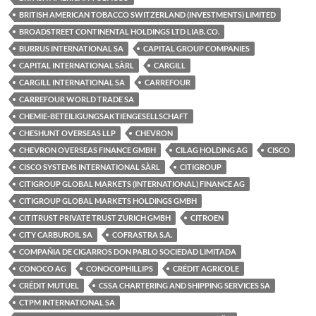
BRITISH AMERICAN TOBACCO SWITZERLAND (INVESTMENTS) LIMITED
BROADSTREET CONTINENTAL HOLDINGS LTD LIAB. CO.
BURRUS INTERNATIONAL SA
CAPITAL GROUP COMPANIES
CAPITAL INTERNATIONAL SÀRL
CARGILL
CARGILL INTERNATIONAL SA
CARREFOUR
CARREFOUR WORLD TRADE SA
CHEMIE-BETEILIGUNGSAKTIENGESELLSCHAFT
CHESHUNT OVERSEAS LLP
CHEVRON
CHEVRON OVERSEAS FINANCE GMBH
CILAG HOLDING AG
CISCO
CISCO SYSTEMS INTERNATIONAL SÀRL
CITIGROUP
CITIGROUP GLOBAL MARKETS (INTERNATIONAL) FINANCE AG
CITIGROUP GLOBAL MARKETS HOLDINGS GMBH
CITITRUST PRIVATE TRUST ZURICH GMBH
CITROEN
CITY CARBUROIL SA
COFRASTRA S.A.
COMPAÑIA DE CIGARROS DON PABLO SOCIEDAD LIMITADA
CONOCO AG
CONOCOPHILLIPS
CRÉDIT AGRICOLE
CRÉDIT MUTUEL
CSSA CHARTERING AND SHIPPING SERVICES SA
CTPM INTERNATIONAL SA