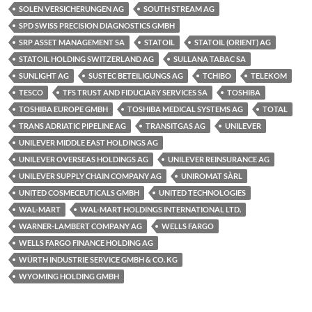
SOLEN VERSICHERUNGEN AG
SOUTH STREAM AG
SPD SWISS PRECISION DIAGNOSTICS GMBH
SRP ASSET MANAGEMENT SA
STATOIL
STATOIL (ORIENT) AG
STATOIL HOLDING SWITZERLAND AG
SULLANA TABAC SA
SUNLIGHT AG
SUSTEC BETEILIGUNGS AG
TCHIBO
TELEKOM
TESCO
TFS TRUST AND FIDUCIARY SERVICES SA
TOSHIBA
TOSHIBA EUROPE GMBH
TOSHIBA MEDICAL SYSTEMS AG
TOTAL
TRANS ADRIATIC PIPELINE AG
TRANSITGAS AG
UNILEVER
UNILEVER MIDDLE EAST HOLDINGS AG
UNILEVER OVERSEAS HOLDINGS AG
UNILEVER REINSURANCE AG
UNILEVER SUPPLY CHAIN COMPANY AG
UNIROMAT SÀRL
UNITED COSMECEUTICALS GMBH
UNITED TECHNOLOGIES
WAL-MART
WAL-MART HOLDINGS INTERNATIONAL LTD.
WARNER-LAMBERT COMPANY AG
WELLS FARGO
WELLS FARGO FINANCE HOLDING AG
WÜRTH INDUSTRIE SERVICE GMBH & CO. KG
WYOMING HOLDING GMBH