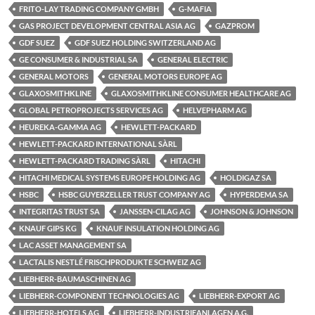
FRITO-LAY TRADING COMPANY GMBH
G-MAFIA
GAS PROJECT DEVELOPMENT CENTRAL ASIA AG
GAZPROM
GDF SUEZ
GDF SUEZ HOLDING SWITZERLAND AG
GE CONSUMER & INDUSTRIAL SA
GENERAL ELECTRIC
GENERAL MOTORS
GENERAL MOTORS EUROPE AG
GLAXOSMITHKLINE
GLAXOSMITHKLINE CONSUMER HEALTHCARE AG
GLOBAL PETROPROJECTS SERVICES AG
HELVEPHARM AG
HEUREKA-GAMMA AG
HEWLETT-PACKARD
HEWLETT-PACKARD INTERNATIONAL SÀRL
HEWLETT-PACKARD TRADING SÀRL
HITACHI
HITACHI MEDICAL SYSTEMS EUROPE HOLDING AG
HOLDIGAZ SA
HSBC
HSBC GUYERZELLER TRUST COMPANY AG
HYPERDEMA SA
INTEGRITAS TRUST SA
JANSSEN-CILAG AG
JOHNSON & JOHNSON
KNAUF GIPS KG
KNAUF INSULATION HOLDING AG
LAC ASSET MANAGEMENT SA
LACTALIS NESTLÉ FRISCHPRODUKTE SCHWEIZ AG
LIEBHERR-BAUMASCHINEN AG
LIEBHERR-COMPONENT TECHNOLOGIES AG
LIEBHERR-EXPORT AG
LIEBHERR-HOTELS AG
LIEBHERR-INDUSTRIEANLAGEN A.G.