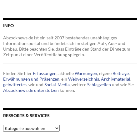
INFO
Abzocknews.de ist ein seit 2007 bestehendes unabhängiges
Informationsportal und befindet sich im stetigen Auf-, Aus- und
Umbau. Bitte beachten Sie, dass Einträge den Stand der Dinge zum
Zeitpunkt einer Veröffentlichung spiegeln.
Finden Sie hier
Erfassungen
, aktuelle
Warnungen
, eigene
Beiträge
,
Erwähnungen und Präsenzen
, ein
Webverzeichnis
,
Archivmaterial
,
getwittertes
, wir und
Social-Media
, weitere
Schlagzeilen
und wie Sie
Abzocknews.de unterstützen
können.
RESSORTS & SERVICES
Ressorts
&
Services