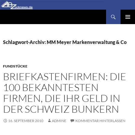
Zum
Inhalt
Suchen
Abzocknews.de
springen
PRIMÄR
MENÜ
Schlagwort-Archiv: MM Meyer Markenverwaltung & Co
FUNDSTÜCKE
BRIEFKASTENFIRMEN: DIE
100 BEKANNTESTEN
FIRMEN, DIE IHR GELD IN
DER SCHWEIZ BUNKERN
16. SEPTEMBER 2010
ADMINE
KOMMENTAR HINTERLASSEN