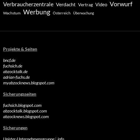
Vorwurf
Verbraucherzentrale
Verdacht
Video
Vertrag
Werbung
Wachstum
Österreich
Überwachung
Projekte & Seiten
bncf.de
fuchsich.de
abzocktalk.de
adrian-fuchs.de
myabzocknews.blogspot.com
Sicherungsseiten
fuchsich.blogspot.com
abzocktalk.blogspot.com
abzocknews.blogspot.com
Sicherungen
Unister-Unternehmensgruppe
|
info