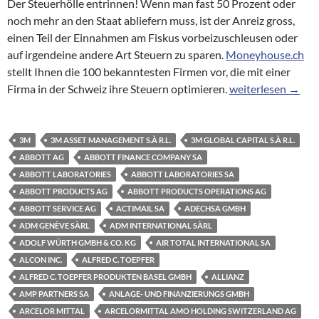
Der Steuerhölle entrinnen! Wenn man fast 50 Prozent oder
noch mehr an den Staat abliefern muss, ist der Anreiz gross,
einen Teil der Einnahmen am Fiskus vorbeizuschleusen oder
auf irgendeine andere Art Steuern zu sparen.
Moneyhouse.ch
stellt Ihnen die 100 bekanntesten Firmen vor, die mit einer
Briefkastenfirmen:
Firma in der Schweiz ihre Steuern optimieren.
weiterlesen
→
3M
3M ASSET MANAGEMENT S.À R.L.
3M GLOBAL CAPITAL S.À R.L.
ABBOTT AG
ABBOTT FINANCE COMPANY SA
ABBOTT LABORATORIES
ABBOTT LABORATORIES SA
ABBOTT PRODUCTS AG
ABBOTT PRODUCTS OPERATIONS AG
ABBOTT SERVICE AG
ACTIMAIL SA
ADECHSA GMBH
ADM GENÈVE SÀRL
ADM INTERNATIONAL SÀRL
ADOLF WÜRTH GMBH & CO. KG
AIR TOTAL INTERNATIONAL SA
ALCON INC.
ALFRED C. TOEPFER
ALFRED C. TOEPFER PRODUKTEN BASEL GMBH
ALLIANZ
AMP PARTNERS SA
ANLAGE- UND FINANZIERUNGS GMBH
ARCELOR MITTAL
ARCELORMITTAL AMO HOLDING SWITZERLAND AG