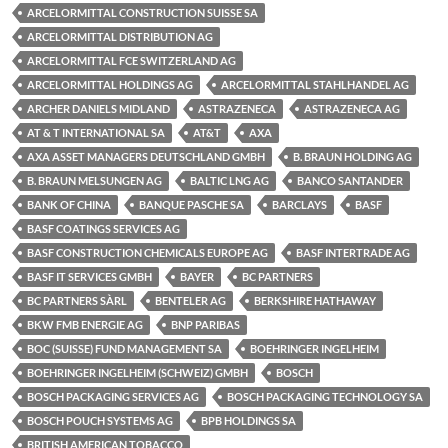
ARCELORMITTAL CONSTRUCTION SUISSE SA
ARCELORMITTAL DISTRIBUTION AG
ARCELORMITTAL FCE SWITZERLAND AG
ARCELORMITTAL HOLDINGS AG
ARCELORMITTAL STAHLHANDEL AG
ARCHER DANIELS MIDLAND
ASTRAZENECA
ASTRAZENECA AG
AT & T INTERNATIONAL SA
AT&T
AXA
AXA ASSET MANAGERS DEUTSCHLAND GMBH
B. BRAUN HOLDING AG
B. BRAUN MELSUNGEN AG
BALTIC LNG AG
BANCO SANTANDER
BANK OF CHINA
BANQUE PASCHE SA
BARCLAYS
BASF
BASF COATINGS SERVICES AG
BASF CONSTRUCTION CHEMICALS EUROPE AG
BASF INTERTRADE AG
BASF IT SERVICES GMBH
BAYER
BC PARTNERS
BC PARTNERS SÀRL
BENTELER AG
BERKSHIRE HATHAWAY
BKW FMB ENERGIE AG
BNP PARIBAS
BOC (SUISSE) FUND MANAGEMENT SA
BOEHRINGER INGELHEIM
BOEHRINGER INGELHEIM (SCHWEIZ) GMBH
BOSCH
BOSCH PACKAGING SERVICES AG
BOSCH PACKAGING TECHNOLOGY SA
BOSCH POUCH SYSTEMS AG
BPB HOLDINGS SA
BRITISH AMERICAN TOBACCO