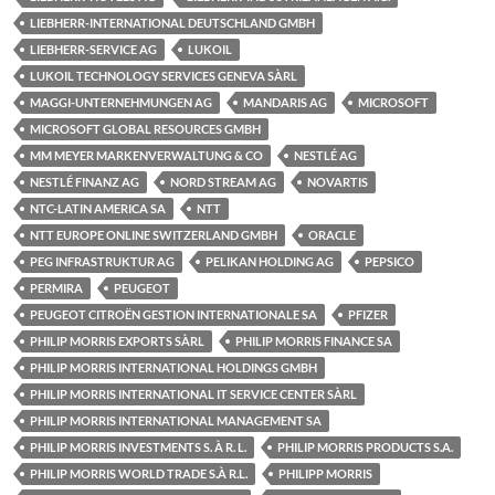
LIEBHERR-INTERNATIONAL DEUTSCHLAND GMBH
LIEBHERR-SERVICE AG
LUKOIL
LUKOIL TECHNOLOGY SERVICES GENEVA SÀRL
MAGGI-UNTERNEHMUNGEN AG
MANDARIS AG
MICROSOFT
MICROSOFT GLOBAL RESOURCES GMBH
MM MEYER MARKENVERWALTUNG & CO
NESTLÉ AG
NESTLÉ FINANZ AG
NORD STREAM AG
NOVARTIS
NTC-LATIN AMERICA SA
NTT
NTT EUROPE ONLINE SWITZERLAND GMBH
ORACLE
PEG INFRASTRUKTUR AG
PELIKAN HOLDING AG
PEPSICO
PERMIRA
PEUGEOT
PEUGEOT CITROËN GESTION INTERNATIONALE SA
PFIZER
PHILIP MORRIS EXPORTS SÀRL
PHILIP MORRIS FINANCE SA
PHILIP MORRIS INTERNATIONAL HOLDINGS GMBH
PHILIP MORRIS INTERNATIONAL IT SERVICE CENTER SÀRL
PHILIP MORRIS INTERNATIONAL MANAGEMENT SA
PHILIP MORRIS INVESTMENTS S. À R. L.
PHILIP MORRIS PRODUCTS S.A.
PHILIP MORRIS WORLD TRADE S.À R.L.
PHILIPP MORRIS