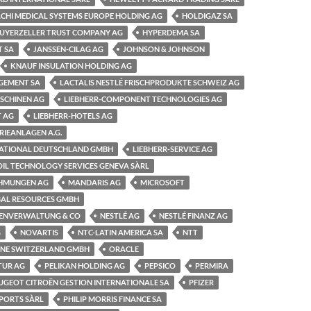
ACHI MEDICAL SYSTEMS EUROPE HOLDING AG
HOLDIGAZ SA
GUYERZELLER TRUST COMPANY AG
HYPERDEMA SA
T SA
JANSSEN-CILAG AG
JOHNSON & JOHNSON
KNAUF INSULATION HOLDING AG
GEMENT SA
LACTALIS NESTLÉ FRISCHPRODUKTE SCHWEIZ AG
SCHINEN AG
LIEBHERR-COMPONENT TECHNOLOGIES AG
T AG
LIEBHERR-HOTELS AG
RIEANLAGEN A.G.
NATIONAL DEUTSCHLAND GMBH
LIEBHERR-SERVICE AG
IL TECHNOLOGY SERVICES GENEVA SÀRL
HMUNGEN AG
MANDARIS AG
MICROSOFT
AL RESOURCES GMBH
ENVERWALTUNG & CO
NESTLÉ AG
NESTLÉ FINANZ AG
G
NOVARTIS
NTC-LATIN AMERICA SA
NTT
INE SWITZERLAND GMBH
ORACLE
TUR AG
PELIKAN HOLDING AG
PEPSICO
PERMIRA
UGEOT CITROËN GESTION INTERNATIONALE SA
PFIZER
XPORTS SÀRL
PHILIP MORRIS FINANCE SA