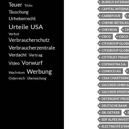
BURRUS INTERNA
Teuer
Tricks
CAPITAL INTERNA
Täuschung
CARREFOUR
Urheberrecht
CHEMIE-BETEILI
Urteile
USA
CHEVRON
CH
Verbot
CISCO
CISCO
Verbraucherschutz
CITIGROUP GLOBA
Verbraucherzentrale
CITIGROUP GLOB
Verdacht
Vertrag
CITITRUST PRIVA
Vorwurf
Video
COFRASTRA S.A.
Werbung
CONOCO AG
Wachstum
Österreich
CSSA CHARTERING
Überwachung
DACHSER GMBH &
DACHSER SPEDIT
DETERGENT PROD
DEUTSCHE BANK
DR. OETKER
EDF ALPES INVES
ELECTRICITÉ D'E