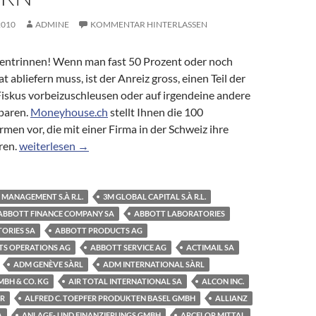
2010
ADMINE
KOMMENTAR HINTERLASSEN
 entrinnen! Wenn man fast 50 Prozent oder noch
 abliefern muss, ist der Anreiz gross, einen Teil der
skus vorbeizuschleusen oder auf irgendeine andere
sparen.
Moneyhouse.ch
stellt Ihnen die 100
men vor, die mit einer Firma in der Schweiz ihre
Briefkastenfirmen: Die 100 bekanntesten Firmen, die Ihr Geld
ren.
weiterlesen
→
 MANAGEMENT S.À R.L.
3M GLOBAL CAPITAL S.À R.L.
ABBOTT FINANCE COMPANY SA
ABBOTT LABORATORIES
ORIES SA
ABBOTT PRODUCTS AG
S OPERATIONS AG
ABBOTT SERVICE AG
ACTIMAIL SA
ADM GENÈVE SÀRL
ADM INTERNATIONAL SÀRL
BH & CO. KG
AIR TOTAL INTERNATIONAL SA
ALCON INC.
ER
ALFRED C. TOEPFER PRODUKTEN BASEL GMBH
ALLIANZ
A
ANLAGE- UND FINANZIERUNGS GMBH
ARCELOR MITTAL