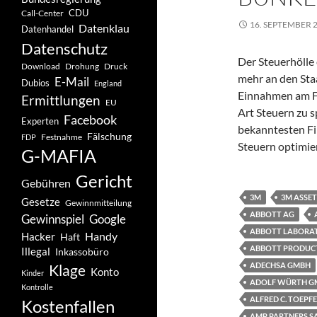
CDU
Call-Center
16. SEPTEMBER 
Datenklau
Datenhandel
Datenschutz
Der Steuerhölle
Drohung
Download
Druck
mehr an den Staat
E-Mail
Dubios
England
Einnahmen am Fi
Ermittlungen
EU
Art Steuern zu 
Facebook
Experten
bekanntesten Fir
Fälschung
Festnahme
FDP
Steuern optimie
G-MAFIA
Gericht
Gebühren
3M
3M ASSET
Gesetze
Gewinnmitteilung
ABBOTT AG
Gewinnspiel
Google
ABBOTT LABORAT
Handy
Hacker
Haft
ABBOTT PRODUCT
Illegal
Inkassobüro
ADECHSA GMBH
Klage
Konto
Kinder
ADOLF WÜRTH GM
Kontrolle
ALFRED C. TOEPF
Kostenfallen
AMP PARTNERS S