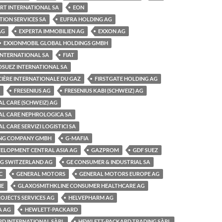
RT INTERNATIONAL SA
EON
ION SERVICES SA
EUFRA HOLDING AG
AG
EXPERTA IMMOBILIEN AG
EXXON AG
EXXONMOBIL GLOBAL HOLDINGS GMBH
 INTERNATIONAL SA
FIAT
OSUEZ INTERNATIONAL SA
CIÈRE INTERNATIONALE DU GAZ
FIRSTGATE HOLDING AG
FRESENIUS AG
FRESENIUS KABI (SCHWEIZ) AG
AL CARE (SCHWEIZ) AG
AL CARE NEPHROLOGICA SA
L CARE SERVIZI LOGISTICI SA
ING COMPANY GMBH
G-MAFIA
VELOPMENT CENTRAL ASIA AG
GAZPROM
GDF SUEZ
NG SWITZERLAND AG
GE CONSUMER & INDUSTRIAL SA
C
GENERAL MOTORS
GENERAL MOTORS EUROPE AG
NE
GLAXOSMITHKLINE CONSUMER HEALTHCARE AG
OJECTS SERVICES AG
HELVEPHARM AG
A AG
HEWLETT-PACKARD
D INTERNATIONAL SÀRL
HEWLETT-PACKARD TRADING SÀRL