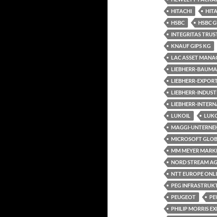
HITACHI
HIT
HSBC
HSBC 
INTEGRITAS TRUS
KNAUF GIPS KG
LAC ASSET MANA
LIEBHERR-BAUMA
LIEBHERR-EXPOR
LIEBHERR-INDUST
LIEBHERR-INTER
LUKOIL
LUKO
MAGGI-UNTERNE
MICROSOFT GLOB
MM MEYER MARK
NORD STREAM A
NTT EUROPE ONL
PEG INFRASTRUK
PEUGEOT
PE
PHILIP MORRIS E