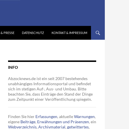
 & PRESSE
DATENSCHUTZ
KONTAKT & IMPRESSUM
INFO
Abzocknews.de ist ein seit 2007 bestehendes
unabhängiges Informationsportal und befindet
sich im stetigen Auf-, Aus- und Umbau. Bitte
beachten Sie, dass Einträge den Stand der Dinge
zum Zeitpunkt einer Veröffentlichung spiegeln.
Finden Sie hier
Erfassungen
, aktuelle
Warnungen
,
eigene
Beiträge
,
Erwähnungen und Präsenzen
, ein
Webverzeichnis
,
Archivmaterial
,
getwittertes
,