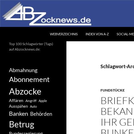
Zum
Inhalt
springen
Suchen
Abzocknews.de
WEBVERZEICHNIS
INDEX VON A-Z
SOCIAL-ME
Ihr unabhängiges
Top 100 Schlagwörter (Tags)
Informationsportal
auf Abzocknews.de:
Schlagwort-Ar
Abmahnung
Abonnement
Abzocke
FUNDSTÜCKE
BRIEFK
Affären
Angriff
Apple
Ausspähen
Auto
BEKAN
Banken
Behörden
IHR GE
Betrug
BUNK
Bundesregierung