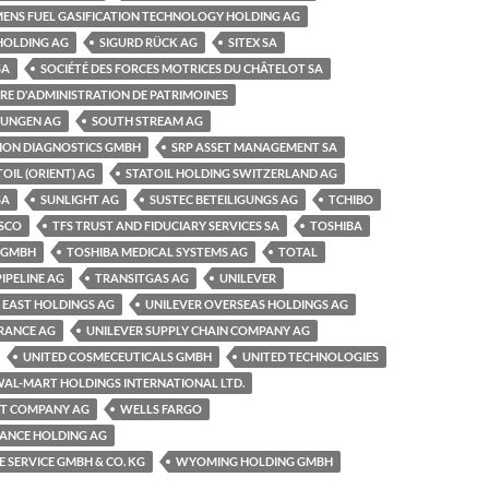
MENS FUEL GASIFICATION TECHNOLOGY HOLDING AG
HOLDING AG
SIGURD RÜCK AG
SITEX SA
SA
SOCIÉTÉ DES FORCES MOTRICES DU CHÂTELOT SA
ÈRE D'ADMINISTRATION DE PATRIMOINES
RUNGEN AG
SOUTH STREAM AG
SION DIAGNOSTICS GMBH
SRP ASSET MANAGEMENT SA
TOIL (ORIENT) AG
STATOIL HOLDING SWITZERLAND AG
SA
SUNLIGHT AG
SUSTEC BETEILIGUNGS AG
TCHIBO
SCO
TFS TRUST AND FIDUCIARY SERVICES SA
TOSHIBA
 GMBH
TOSHIBA MEDICAL SYSTEMS AG
TOTAL
IPELINE AG
TRANSITGAS AG
UNILEVER
 EAST HOLDINGS AG
UNILEVER OVERSEAS HOLDINGS AG
URANCE AG
UNILEVER SUPPLY CHAIN COMPANY AG
UNITED COSMECEUTICALS GMBH
UNITED TECHNOLOGIES
AL-MART HOLDINGS INTERNATIONAL LTD.
T COMPANY AG
WELLS FARGO
NANCE HOLDING AG
 SERVICE GMBH & CO. KG
WYOMING HOLDING GMBH