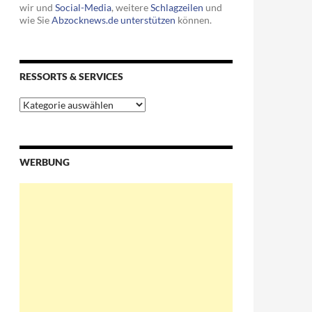
wir und
Social-Media
, weitere
Schlagzeilen
und
wie Sie
Abzocknews.de unterstützen
können.
RESSORTS & SERVICES
Ressorts
&
Services
 in der Schweiz bunkern
WERBUNG