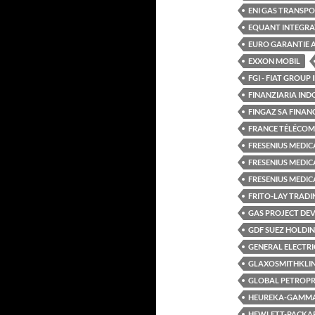
ENI GAS TRANSPO
EQUANT INTEGRAT
EURO GARANTIE 
EXXON MOBIL
FGI - FIAT GROUP
FINANZIARIA IND
FINGAZ SA FINAN
FRANCE TÉLÉCOM
FRESENIUS MEDIC
FRESENIUS MEDIC
FRESENIUS MEDICA
FRITO-LAY TRAD
GAS PROJECT DE
GDF SUEZ HOLDI
GENERAL ELECTRI
GLAXOSMITHKLI
GLOBAL PETROPR
HEUREKA-GAMM
HEWLETT-PACKAR