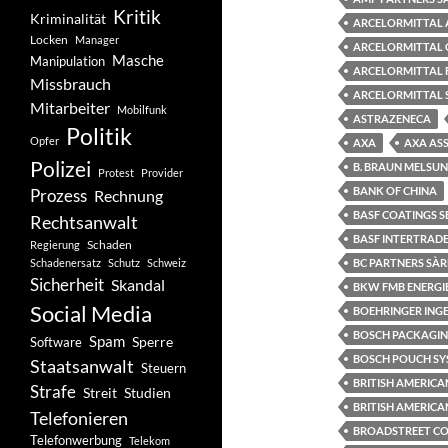
Kritik
Kriminalität
ARCELORMITTAL 
Locken
Manager
ARCELORMITTAL 
Masche
Manipulation
ARCELORMITTAL 
Missbrauch
ARCELORMITTAL 
Mitarbeiter
Mobilfunk
ASTRAZENECA
Politik
Opfer
AXA
AXA AS
Polizei
B. BRAUN MELSU
Protest
Provider
BANK OF CHINA
Prozess
Rechnung
BASF COATINGS S
Rechtsanwalt
BASF INTERTRADE
Schaden
Regierung
Schadenersatz
Schutz
Schweiz
BC PARTNERS SÀR
Sicherheit
Skandal
BKW FMB ENERGI
Social Media
BOEHRINGER ING
BOSCH PACKAGIN
Spam
Software
Sperre
BOSCH POUCH SY
Staatsanwalt
Steuern
BRITISH AMERIC
Strafe
Studien
Streit
BRITISH AMERICA
Telefonieren
BROADSTREET CON
Telefonwerbung
Telekom