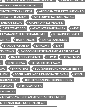
AMO HOLDING SWITZERLAND AG
CONSTRUCTION SUISSE SA
ARCELORMITTAL DISTRIBUTION AG
FCE SWITZERLAND AG
ARCELORMITTAL HOLDINGS AG
STAHLHANDEL AG
ARCHER DANIELS MIDLAND
ASTRAZENECA AG
AT & T INTERNATIONAL SA
AT&T
SET MANAGERS DEUTSCHLAND GMBH
B. BRAUN HOLDING AG
NGEN AG
BALTIC LNG AG
BANCO SANTANDER
BANQUE PASCHE SA
BARCLAYS
BASF
ERVICES AG
BASF CONSTRUCTION CHEMICALS EUROPE AG
 AG
BASF IT SERVICES GMBH
BAYER
BC PARTNERS
L
BENTELER AG
BERKSHIRE HATHAWAY
E AG
BNP PARIBAS
BOC (SUISSE) FUND MANAGEMENT SA
ELHEIM
BOEHRINGER INGELHEIM (SCHWEIZ) GMBH
BOSCH
G SERVICES AG
BOSCH PACKAGING TECHNOLOGY SA
STEMS AG
BPB HOLDINGS SA
AN TOBACCO
N TOBACCO SWITZERLAND (INVESTMENTS) LIMITED
TINENTAL HOLDINGS LTD LIAB. CO.