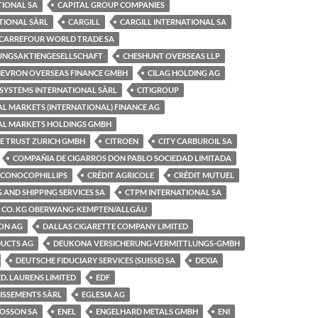
TIONAL SA
CAPITAL GROUP COMPANIES
TIONAL SÀRL
CARGILL
CARGILL INTERNATIONAL SA
CARREFOUR WORLD TRADE SA
GUNGSAKTIENGESELLSCHAFT
CHESHUNT OVERSEAS LLP
EVRON OVERSEAS FINANCE GMBH
CILAG HOLDING AG
 SYSTEMS INTERNATIONAL SÀRL
CITIGROUP
L MARKETS (INTERNATIONAL) FINANCE AG
AL MARKETS HOLDINGS GMBH
TE TRUST ZURICH GMBH
CITROEN
CITY CARBUROIL SA
COMPAÑIA DE CIGARROS DON PABLO SOCIEDAD LIMITADA
CONOCOPHILLIPS
CRÉDIT AGRICOLE
CRÉDIT MUTUEL
 AND SHIPPING SERVICES SA
CTPM INTERNATIONAL SA
 CO. KG OBERWANG-KEMPTEN/ALLGÄU
ION AG
DALLAS CIGARETTE COMPANY LIMITED
UCTS AG
DEUKONA VERSICHERUNG-VERMITTLUNGS-GMBH
DEUTSCHE FIDUCIARY SERVICES (SUISSE) SA
DEXIA
ED. LAURENS LIMITED
EDF
TISSEMENTS SÀRL
EGLESIA AG
MOSSON SA
ENEL
ENGELHARD METALS GMBH
ENI