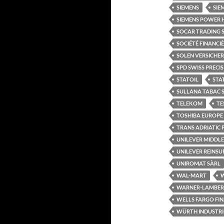
SIEMENS
SIE
SIEMENS POWER 
SOCAR TRADING 
SOCIÉTÉ FINANCI
SOLEN VERSICHE
SPD SWISS PRECI
STATOIL
STA
SULLANA TABAC 
TELEKOM
TE
TOSHIBA EUROPE
TRANS ADRIATIC P
UNILEVER MIDDLE
UNILEVER REINS
UNIROMAT SÀRL
WAL-MART
W
WARNER-LAMBER
WELLS FARGO FI
WÜRTH INDUSTRIE