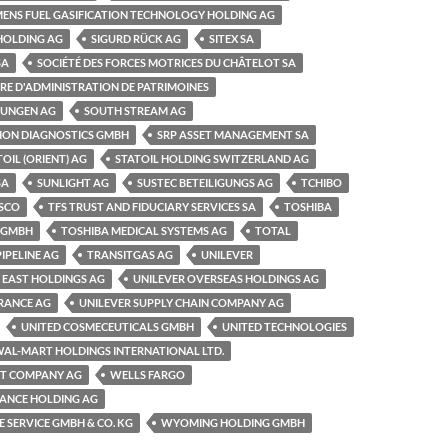
MENS FUEL GASIFICATION TECHNOLOGY HOLDING AG
HOLDING AG
SIGURD RÜCK AG
SITEX SA
SA
SOCIÉTÉ DES FORCES MOTRICES DU CHÂTELOT SA
ÈRE D'ADMINISTRATION DE PATRIMOINES
RUNGEN AG
SOUTH STREAM AG
SION DIAGNOSTICS GMBH
SRP ASSET MANAGEMENT SA
TOIL (ORIENT) AG
STATOIL HOLDING SWITZERLAND AG
SA
SUNLIGHT AG
SUSTEC BETEILIGUNGS AG
TCHIBO
SCO
TFS TRUST AND FIDUCIARY SERVICES SA
TOSHIBA
 GMBH
TOSHIBA MEDICAL SYSTEMS AG
TOTAL
IPELINE AG
TRANSITGAS AG
UNILEVER
 EAST HOLDINGS AG
UNILEVER OVERSEAS HOLDINGS AG
URANCE AG
UNILEVER SUPPLY CHAIN COMPANY AG
UNITED COSMECEUTICALS GMBH
UNITED TECHNOLOGIES
AL-MART HOLDINGS INTERNATIONAL LTD.
T COMPANY AG
WELLS FARGO
NANCE HOLDING AG
 SERVICE GMBH & CO. KG
WYOMING HOLDING GMBH