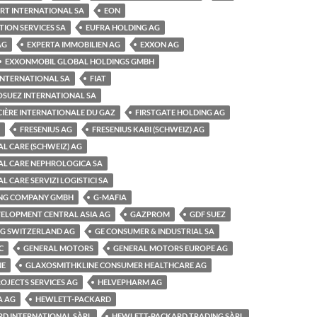
RT INTERNATIONAL SA
EON
ION SERVICES SA
EUFRA HOLDING AG
AG
EXPERTA IMMOBILIEN AG
EXXON AG
EXXONMOBIL GLOBAL HOLDINGS GMBH
 INTERNATIONAL SA
FIAT
OSUEZ INTERNATIONAL SA
CIÈRE INTERNATIONALE DU GAZ
FIRSTGATE HOLDING AG
FRESENIUS AG
FRESENIUS KABI (SCHWEIZ) AG
AL CARE (SCHWEIZ) AG
AL CARE NEPHROLOGICA SA
L CARE SERVIZI LOGISTICI SA
ING COMPANY GMBH
G-MAFIA
VELOPMENT CENTRAL ASIA AG
GAZPROM
GDF SUEZ
NG SWITZERLAND AG
GE CONSUMER & INDUSTRIAL SA
C
GENERAL MOTORS
GENERAL MOTORS EUROPE AG
NE
GLAXOSMITHKLINE CONSUMER HEALTHCARE AG
OJECTS SERVICES AG
HELVEPHARM AG
A AG
HEWLETT-PACKARD
D INTERNATIONAL SÀRL
HEWLETT-PACKARD TRADING SÀRL