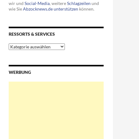
wir und
Social-Media
, weitere
Schlagzeilen
und
wie Sie
Abzocknews.de unterstützen
können.
RESSORTS & SERVICES
Ressorts
&
Services
 in der Schweiz bunkern
WERBUNG