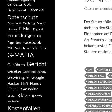
CDU
Call-Center
16. SEPTEMBER 
Datenklau
Datenhandel
Datenschutz
Der Steuerhölle
Drohung
Download
Druck
mehr an den Staat
E-Mail
Dubios
England
Einnahmen am Fi
Ermittlungen
EU
Art Steuern zu 
Facebook
Experten
bekanntesten Fir
Fälschung
Festnahme
FDP
Steuern optimie
G-MAFIA
Gericht
Gebühren
3M
3M ASSET
Gesetze
Gewinnmitteilung
ABBOTT AG
Gewinnspiel
Google
ABBOTT LABORAT
Handy
Hacker
Haft
ABBOTT PRODUCT
Illegal
Inkassobüro
ADECHSA GMBH
Klage
Konto
Kinder
ADOLF WÜRTH GM
Kontrolle
ALFRED C. TOEPF
Kostenfallen
AMP PARTNERS S