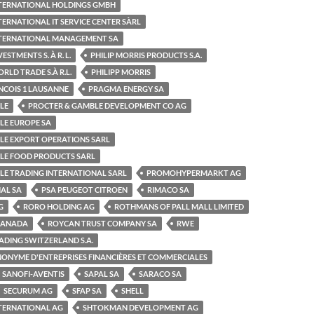
INTERNATIONAL HOLDINGS GMBH
TERNATIONAL IT SERVICE CENTER SÀRL
INTERNATIONAL MANAGEMENT SA
ESTMENTS S. À R. L.
PHILIP MORRIS PRODUCTS S.A.
RLD TRADE S.À R.L.
PHILIPP MORRIS
NCOIS 1 LAUSANNE
PRAGMA ENERGY SA
LE
PROCTER & GAMBLE DEVELOPMENT CO AG
LE EUROPE SA
LE EXPORT OPERATIONS SARL
LE FOOD PRODUCTS SARL
LE TRADING INTERNATIONAL SARL
PROMOHYPERMARKT AG
AL SA
PSA PEUGEOT CITROEN
RIMACO SA
G
RORO HOLDING AG
ROTHMANS OF PALL MALL LIMITED
CANADA
ROYCAN TRUST COMPANY SA
RWE
ADING SWITZERLAND S.A.
NONYME D'ENTREPRISES FINANCIÈRES ET COMMERCIALES
SANOFI-AVENTIS
SAPAL SA
SARACO SA
SECURUM AG
SFAP SA
SHELL
NTERNATIONAL AG
SHTOKMAN DEVELOPMENT AG