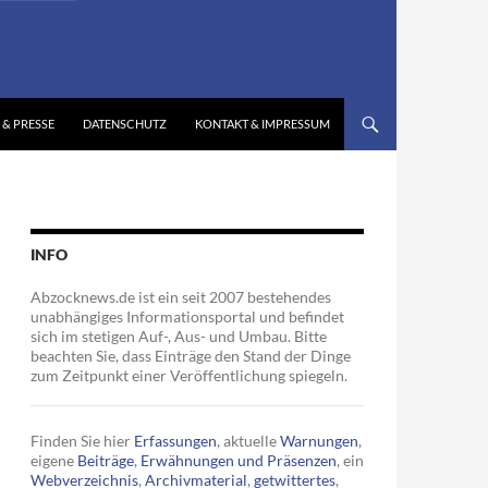
 & PRESSE
DATENSCHUTZ
KONTAKT & IMPRESSUM
INFO
Abzocknews.de ist ein seit 2007 bestehendes
unabhängiges Informationsportal und befindet
sich im stetigen Auf-, Aus- und Umbau. Bitte
beachten Sie, dass Einträge den Stand der Dinge
zum Zeitpunkt einer Veröffentlichung spiegeln.
Finden Sie hier
Erfassungen
, aktuelle
Warnungen
,
eigene
Beiträge
,
Erwähnungen und Präsenzen
, ein
Webverzeichnis
,
Archivmaterial
,
getwittertes
,