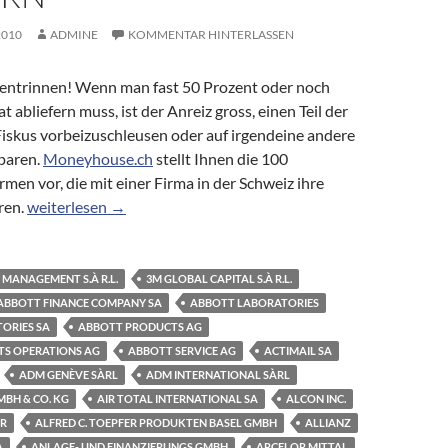
2010
ADMINE
KOMMENTAR HINTERLASSEN
 entrinnen! Wenn man fast 50 Prozent oder noch
 abliefern muss, ist der Anreiz gross, einen Teil der
skus vorbeizuschleusen oder auf irgendeine andere
sparen.
Moneyhouse.ch
stellt Ihnen die 100
men vor, die mit einer Firma in der Schweiz ihre
Briefkastenfirmen: Die 100 bekanntesten Firmen, die Ihr Geld
ren.
weiterlesen
→
 MANAGEMENT S.À R.L.
3M GLOBAL CAPITAL S.À R.L.
ABBOTT FINANCE COMPANY SA
ABBOTT LABORATORIES
ORIES SA
ABBOTT PRODUCTS AG
S OPERATIONS AG
ABBOTT SERVICE AG
ACTIMAIL SA
ADM GENÈVE SÀRL
ADM INTERNATIONAL SÀRL
BH & CO. KG
AIR TOTAL INTERNATIONAL SA
ALCON INC.
ER
ALFRED C. TOEPFER PRODUKTEN BASEL GMBH
ALLIANZ
A
ANLAGE- UND FINANZIERUNGS GMBH
ARCELOR MITTAL