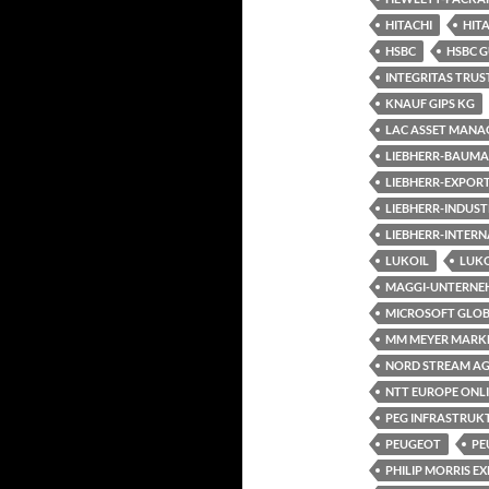
HITACHI
HIT
HSBC
HSBC 
INTEGRITAS TRUS
KNAUF GIPS KG
LAC ASSET MANA
LIEBHERR-BAUMA
LIEBHERR-EXPOR
LIEBHERR-INDUST
LIEBHERR-INTER
LUKOIL
LUKO
MAGGI-UNTERNE
MICROSOFT GLOB
MM MEYER MARK
NORD STREAM A
NTT EUROPE ONL
PEG INFRASTRUK
PEUGEOT
PE
PHILIP MORRIS E