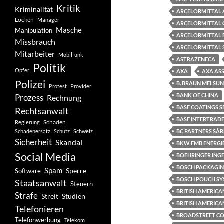
Kritik
Kriminalität
ARCELORMITTAL 
Locken
Manager
ARCELORMITTAL 
Masche
Manipulation
ARCELORMITTAL 
Missbrauch
ARCELORMITTAL 
Mitarbeiter
Mobilfunk
ASTRAZENECA
Politik
Opfer
AXA
AXA AS
Polizei
B. BRAUN MELSU
Protest
Provider
BANK OF CHINA
Prozess
Rechnung
BASF COATINGS S
Rechtsanwalt
BASF INTERTRADE
Schaden
Regierung
Schadenersatz
Schutz
Schweiz
BC PARTNERS SÀR
Sicherheit
Skandal
BKW FMB ENERGI
Social Media
BOEHRINGER ING
BOSCH PACKAGIN
Spam
Software
Sperre
BOSCH POUCH SY
Staatsanwalt
Steuern
BRITISH AMERIC
Strafe
Studien
Streit
BRITISH AMERICA
Telefonieren
BROADSTREET CON
Telefonwerbung
Telekom