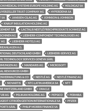
ACHI MEDICAL SYSTEMS EUROPE HOLDING AG
HOLDIGAZ SA
GUYERZELLER TRUST COMPANY AG
HYPERDEMA SA
T SA
JANSSEN-CILAG AG
JOHNSON & JOHNSON
KNAUF INSULATION HOLDING AG
GEMENT SA
LACTALIS NESTLÉ FRISCHPRODUKTE SCHWEIZ AG
SCHINEN AG
LIEBHERR-COMPONENT TECHNOLOGIES AG
T AG
LIEBHERR-HOTELS AG
RIEANLAGEN A.G.
NATIONAL DEUTSCHLAND GMBH
LIEBHERR-SERVICE AG
IL TECHNOLOGY SERVICES GENEVA SÀRL
HMUNGEN AG
MANDARIS AG
MICROSOFT
AL RESOURCES GMBH
ENVERWALTUNG & CO
NESTLÉ AG
NESTLÉ FINANZ AG
G
NOVARTIS
NTC-LATIN AMERICA SA
NTT
INE SWITZERLAND GMBH
ORACLE
TUR AG
PELIKAN HOLDING AG
PEPSICO
PERMIRA
UGEOT CITROËN GESTION INTERNATIONALE SA
PFIZER
XPORTS SÀRL
PHILIP MORRIS FINANCE SA