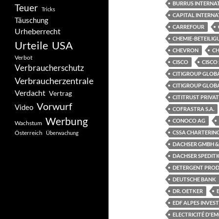
BURRUS INTERNA
Teuer
Tricks
CAPITAL INTERNA
Täuschung
CARREFOUR
Urheberrecht
CHEMIE-BETEILI
Urteile
USA
CHEVRON
CH
Verbot
CISCO
CISCO
Verbraucherschutz
CITIGROUP GLOBA
Verbraucherzentrale
CITIGROUP GLOB
Verdacht
Vertrag
CITITRUST PRIVA
Vorwurf
Video
COFRASTRA S.A.
Werbung
CONOCO AG
Wachstum
Österreich
CSSA CHARTERING
Überwachung
DACHSER GMBH &
DACHSER SPEDIT
DETERGENT PROD
DEUTSCHE BANK
DR. OETKER
EDF ALPES INVES
ELECTRICITÉ D'E