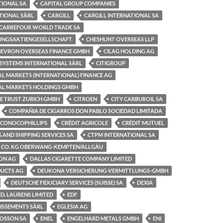
TIONAL SA
CAPITAL GROUP COMPANIES
TIONAL SÀRL
CARGILL
CARGILL INTERNATIONAL SA
CARREFOUR WORLD TRADE SA
GUNGSAKTIENGESELLSCHAFT
CHESHUNT OVERSEAS LLP
EVRON OVERSEAS FINANCE GMBH
CILAG HOLDING AG
 SYSTEMS INTERNATIONAL SÀRL
CITIGROUP
L MARKETS (INTERNATIONAL) FINANCE AG
AL MARKETS HOLDINGS GMBH
TE TRUST ZURICH GMBH
CITROEN
CITY CARBUROIL SA
COMPAÑIA DE CIGARROS DON PABLO SOCIEDAD LIMITADA
CONOCOPHILLIPS
CRÉDIT AGRICOLE
CRÉDIT MUTUEL
 AND SHIPPING SERVICES SA
CTPM INTERNATIONAL SA
 CO. KG OBERWANG-KEMPTEN/ALLGÄU
ION AG
DALLAS CIGARETTE COMPANY LIMITED
UCTS AG
DEUKONA VERSICHERUNG-VERMITTLUNGS-GMBH
DEUTSCHE FIDUCIARY SERVICES (SUISSE) SA
DEXIA
ED. LAURENS LIMITED
EDF
TISSEMENTS SÀRL
EGLESIA AG
MOSSON SA
ENEL
ENGELHARD METALS GMBH
ENI