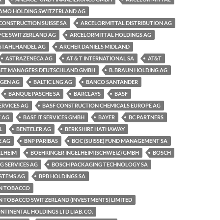
AMO HOLDING SWITZERLAND AG
CONSTRUCTION SUISSE SA
ARCELORMITTAL DISTRIBUTION AG
FCE SWITZERLAND AG
ARCELORMITTAL HOLDINGS AG
STAHLHANDEL AG
ARCHER DANIELS MIDLAND
ASTRAZENECA AG
AT & T INTERNATIONAL SA
AT&T
SET MANAGERS DEUTSCHLAND GMBH
B. BRAUN HOLDING AG
NGEN AG
BALTIC LNG AG
BANCO SANTANDER
BANQUE PASCHE SA
BARCLAYS
BASF
ERVICES AG
BASF CONSTRUCTION CHEMICALS EUROPE AG
 AG
BASF IT SERVICES GMBH
BAYER
BC PARTNERS
L
BENTELER AG
BERKSHIRE HATHAWAY
E AG
BNP PARIBAS
BOC (SUISSE) FUND MANAGEMENT SA
ELHEIM
BOEHRINGER INGELHEIM (SCHWEIZ) GMBH
BOSCH
G SERVICES AG
BOSCH PACKAGING TECHNOLOGY SA
STEMS AG
BPB HOLDINGS SA
AN TOBACCO
N TOBACCO SWITZERLAND (INVESTMENTS) LIMITED
TINENTAL HOLDINGS LTD LIAB. CO.