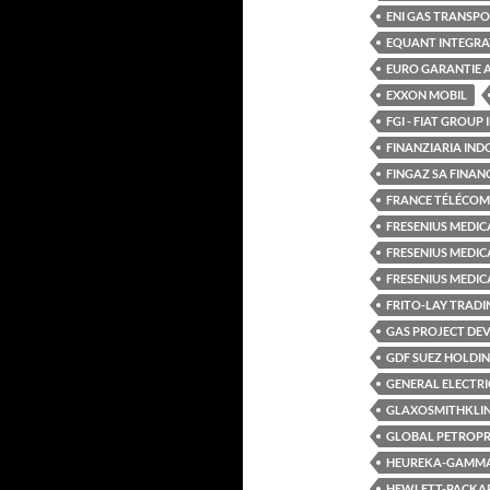
ENI GAS TRANSPO
EQUANT INTEGRAT
EURO GARANTIE 
EXXON MOBIL
FGI - FIAT GROUP
FINANZIARIA IND
FINGAZ SA FINAN
FRANCE TÉLÉCOM
FRESENIUS MEDIC
FRESENIUS MEDIC
FRESENIUS MEDICA
FRITO-LAY TRAD
GAS PROJECT DE
GDF SUEZ HOLDI
GENERAL ELECTRI
GLAXOSMITHKLI
GLOBAL PETROPR
HEUREKA-GAMM
HEWLETT-PACKAR