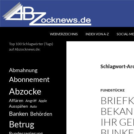
Zum
Inhalt
springen
Suchen
Abzocknews.de
WEBVERZEICHNIS
INDEX VON A-Z
SOCIAL-ME
Ihr unabhängiges
Top 100 Schlagwörter (Tags)
Informationsportal
auf Abzocknews.de:
Schlagwort-Arc
Abmahnung
Abonnement
Abzocke
FUNDSTÜCKE
BRIEFK
Affären
Angriff
Apple
Ausspähen
Auto
BEKAN
Banken
Behörden
IHR GE
Betrug
BUNK
Bundesregierung