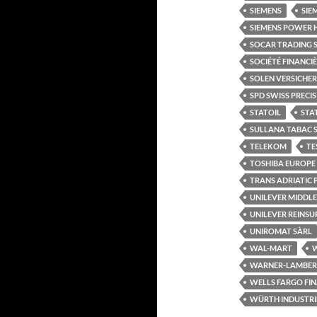
SIEMENS
SIE
SIEMENS POWER 
SOCAR TRADING 
SOCIÉTÉ FINANCI
SOLEN VERSICHE
SPD SWISS PRECI
STATOIL
STA
SULLANA TABAC 
TELEKOM
TE
TOSHIBA EUROPE
TRANS ADRIATIC P
UNILEVER MIDDLE
UNILEVER REINS
UNIROMAT SÀRL
WAL-MART
W
WARNER-LAMBER
WELLS FARGO FI
WÜRTH INDUSTRIE