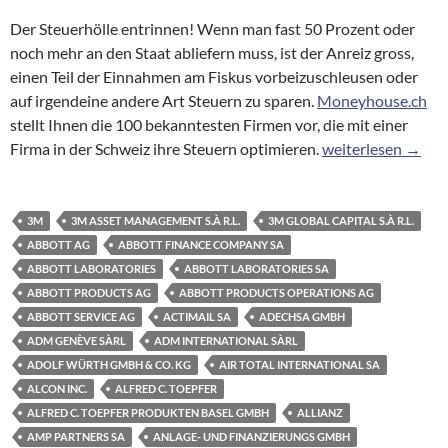
Der Steuerhölle entrinnen! Wenn man fast 50 Prozent oder
noch mehr an den Staat abliefern muss, ist der Anreiz gross,
einen Teil der Einnahmen am Fiskus vorbeizuschleusen oder
auf irgendeine andere Art Steuern zu sparen.
Moneyhouse.ch
stellt Ihnen die 100 bekanntesten Firmen vor, die mit einer
Briefkastenfirmen:
Firma in der Schweiz ihre Steuern optimieren.
weiterlesen
→
3M
3M ASSET MANAGEMENT S.À R.L.
3M GLOBAL CAPITAL S.À R.L.
ABBOTT AG
ABBOTT FINANCE COMPANY SA
ABBOTT LABORATORIES
ABBOTT LABORATORIES SA
ABBOTT PRODUCTS AG
ABBOTT PRODUCTS OPERATIONS AG
ABBOTT SERVICE AG
ACTIMAIL SA
ADECHSA GMBH
ADM GENÈVE SÀRL
ADM INTERNATIONAL SÀRL
ADOLF WÜRTH GMBH & CO. KG
AIR TOTAL INTERNATIONAL SA
ALCON INC.
ALFRED C. TOEPFER
ALFRED C. TOEPFER PRODUKTEN BASEL GMBH
ALLIANZ
AMP PARTNERS SA
ANLAGE- UND FINANZIERUNGS GMBH