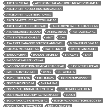
ARCELOR MITTAL
ARCELORMITTAL AMO HOLDING SWITZERLAND AG
ARCELORMITTAL CONSTRUCTION SUISSE SA
ARCELORMITTAL DISTRIBUTION AG
ARCELORMITTAL FCE SWITZERLAND AG
ARCELORMITTAL HOLDINGS AG
ARCELORMITTAL STAHLHANDEL AG
ARCHER DANIELS MIDLAND
ASTRAZENECA
ASTRAZENECA AG
AT & T INTERNATIONAL SA
AT&T
AXA
AXA ASSET MANAGERS DEUTSCHLAND GMBH
B. BRAUN HOLDING AG
B. BRAUN MELSUNGEN AG
BALTIC LNG AG
BANCO SANTANDER
BANK OF CHINA
BANQUE PASCHE SA
BARCLAYS
BASF
BASF COATINGS SERVICES AG
BASF CONSTRUCTION CHEMICALS EUROPE AG
BASF INTERTRADE AG
BASF IT SERVICES GMBH
BAYER
BC PARTNERS
BC PARTNERS SÀRL
BENTELER AG
BERKSHIRE HATHAWAY
BKW FMB ENERGIE AG
BNP PARIBAS
BOC (SUISSE) FUND MANAGEMENT SA
BOEHRINGER INGELHEIM
BOEHRINGER INGELHEIM (SCHWEIZ) GMBH
BOSCH
BOSCH PACKAGING SERVICES AG
BOSCH PACKAGING TECHNOLOGY SA
BOSCH POUCH SYSTEMS AG
BPB HOLDINGS SA