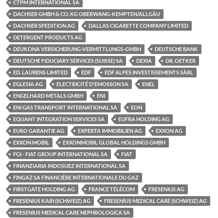
CTPM INTERNATIONAL SA
DACHSER GMBH & CO. KG OBERWANG-KEMPTEN/ALLGÄU
DACHSER SPEDITION AG
DALLAS CIGARETTE COMPANY LIMITED
DETERGENT PRODUCTS AG
DEUKONA VERSICHERUNG-VERMITTLUNGS-GMBH
DEUTSCHE BANK
DEUTSCHE FIDUCIARY SERVICES (SUISSE) SA
DEXIA
DR. OETKER
ED. LAURENS LIMITED
EDF
EDF ALPES INVESTISSEMENTS SÀRL
EGLESIA AG
ELECTRICITÉ D'EMOSSON SA
ENEL
ENGELHARD METALS GMBH
ENI
ENI GAS TRANSPORT INTERNATIONAL SA
EON
EQUANT INTEGRATION SERVICES SA
EUFRA HOLDING AG
EURO GARANTIE AG
EXPERTA IMMOBILIEN AG
EXXON AG
EXXON MOBIL
EXXONMOBIL GLOBAL HOLDINGS GMBH
FGI - FIAT GROUP INTERNATIONAL SA
FIAT
FINANZIARIA INDOSUEZ INTERNATIONAL SA
FINGAZ SA FINANCIÈRE INTERNATIONALE DU GAZ
FIRSTGATE HOLDING AG
FRANCE TÉLÉCOM
FRESENIUS AG
FRESENIUS KABI (SCHWEIZ) AG
FRESENIUS MEDICAL CARE (SCHWEIZ) AG
FRESENIUS MEDICAL CARE NEPHROLOGICA SA