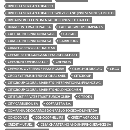
BRITISH AMERICAN TOBACCO
BRITISH AMERICAN TOBACCO SWITZERLAND (INVESTMENTS) LIMITED
BROADSTREET CONTINENTAL HOLDINGS LTD LIAB. CO.
BURRUS INTERNATIONAL SA
CAPITAL GROUP COMPANIES
CAPITAL INTERNATIONAL SÀRL
CARGILL
CARGILL INTERNATIONAL SA
CARREFOUR
CARREFOUR WORLD TRADE SA
CHEMIE-BETEILIGUNGSAKTIENGESELLSCHAFT
CHESHUNT OVERSEAS LLP
CHEVRON
CHEVRON OVERSEAS FINANCE GMBH
CILAG HOLDING AG
CISCO
CISCO SYSTEMS INTERNATIONAL SÀRL
CITIGROUP
CITIGROUP GLOBAL MARKETS (INTERNATIONAL) FINANCE AG
CITIGROUP GLOBAL MARKETS HOLDINGS GMBH
CITITRUST PRIVATE TRUST ZURICH GMBH
CITROEN
CITY CARBUROIL SA
COFRASTRA S.A.
COMPAÑIA DE CIGARROS DON PABLO SOCIEDAD LIMITADA
CONOCO AG
CONOCOPHILLIPS
CRÉDIT AGRICOLE
CRÉDIT MUTUEL
CSSA CHARTERING AND SHIPPING SERVICES SA