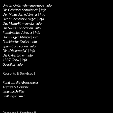
Unister-Unternehmensgruppe
|
info
Die Gebrüder Schmidtlein
|
info
Der Malaysische Ableger
|
info
Der Münchener Ableger
|
info
Das Mega-Firmennetz
|
info
Die Swiss-Connection
|
info
Rumänischer Ableger
|
info
Hamburger Ableger
|
info
Frankfurter Kreisel
|
info
Spam-Connection
|
info
Die „Dialermafia“
|
info
Die Cybertainer
|
info
1337-Crew
|
info
Guerillaz
|
info
Ressorts & Services I
Rund um die Abzocknews
Aufrufe & Gesuche
Leserzuschriften
Stellungnahmen
Ressorts & Services II