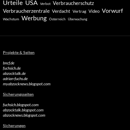
Urteile
USA
Verbraucherschutz
Verbot
Vorwurf
Verbraucherzentrale
Verdacht
Video
Vertrag
Werbung
Wachstum
Österreich
Überwachung
Projekte & Seiten
bncf.de
fuchsich.de
abzocktalk.de
adrian-fuchs.de
myabzocknews.blogspot.com
Sicherungsseiten
fuchsich.blogspot.com
abzocktalk.blogspot.com
abzocknews.blogspot.com
Sicherungen