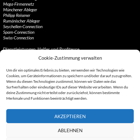
Mega-Firmennetz
Münchener Ableger
Philipp Reisener
Rumänischer Ableger
Seychellen-Connection
Spam-Connection
Swiss-Connection
Dienstleistungen, Helfer und Profiteure
Cookie-Zustimmung verwalten
Anonymisierungsdienste, VPN- und Web-Proxy…
Anwaltliche Vertretungen, Kanzleien und Juristen
Um dir ein optimales Erlebnis zu bieten, verwenden wir Technologien wie
Bezahlsysteme, Finanzdienstleister und…
Cookies, um Geräteinformationen zu speichern und/oder darauf zuzugreifen.
Bürodienstleister, Firmengründer- und/oder…
Wenn du diesen Technologien zustimmst, können wir Daten wie das
Datenhändler, Adressbroker und zielgerichtetes…
Surfverhalten oder eindeutige IDs auf dieser Website verarbeiten. Wenn du
Hosting, Routing, Provider, Domain-, Web- und…
deine Zustimmung nicht erteilst oder zurückziehst, können bestimmte
Inkasso, Forderungsmanagement und eintreibende…
Merkmale und Funktionen beeinträchtigt werden.
Spieleanbieter, Online- und Browsergames
Onlinecasinos, Glücksspiele, Poker, Roulette & Co.
Partnerprogramme, Vertriebskanäle- und…
AKZEPTIEREN
Telekommunikationsdienstleister, Internet…
Vereine, Verbände, Vereinigungen und Lobbyisten
Web-Rotlichtbezirk, Erotik- und XXX-Anbieter
ABLEHNEN
Sonstige Dienstleister, Profiteure und Kooperationen