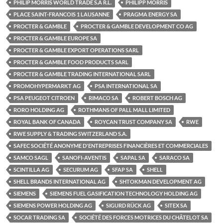
PHILIP MORRIS WORLD TRADE S.À R.L.
PHILIPP MORRIS
PLACE SAINT-FRANCOIS 1 LAUSANNE
PRAGMA ENERGY SA
PROCTER & GAMBLE
PROCTER & GAMBLE DEVELOPMENT CO AG
PROCTER & GAMBLE EUROPE SA
PROCTER & GAMBLE EXPORT OPERATIONS SARL
PROCTER & GAMBLE FOOD PRODUCTS SARL
PROCTER & GAMBLE TRADING INTERNATIONAL SARL
PROMOHYPERMARKT AG
PSA INTERNATIONAL SA
PSA PEUGEOT CITROEN
RIMACO SA
ROBERT BOSCH AG
RORO HOLDING AG
ROTHMANS OF PALL MALL LIMITED
ROYAL BANK OF CANADA
ROYCAN TRUST COMPANY SA
RWE
RWE SUPPLY & TRADING SWITZERLAND S.A.
SAFEC SOCIÉTÉ ANONYME D'ENTREPRISES FINANCIÈRES ET COMMERCIALES
SAMCO SAGL
SANOFI-AVENTIS
SAPAL SA
SARACO SA
SCINTILLA AG
SECURUM AG
SFAP SA
SHELL
SHELL BRANDS INTERNATIONAL AG
SHTOKMAN DEVELOPMENT AG
SIEMENS
SIEMENS FUEL GASIFICATION TECHNOLOGY HOLDING AG
SIEMENS POWER HOLDING AG
SIGURD RÜCK AG
SITEX SA
SOCAR TRADING SA
SOCIÉTÉ DES FORCES MOTRICES DU CHÂTELOT SA