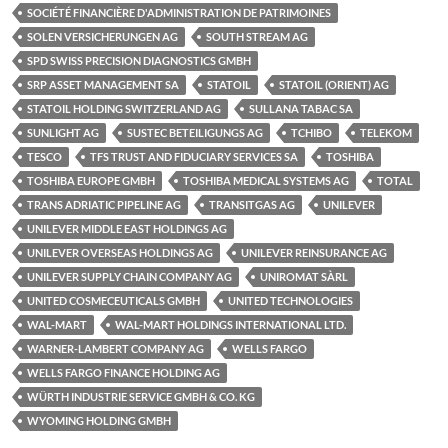
SOCIÉTÉ FINANCIÈRE D'ADMINISTRATION DE PATRIMOINES
SOLEN VERSICHERUNGEN AG
SOUTH STREAM AG
SPD SWISS PRECISION DIAGNOSTICS GMBH
SRP ASSET MANAGEMENT SA
STATOIL
STATOIL (ORIENT) AG
STATOIL HOLDING SWITZERLAND AG
SULLANA TABAC SA
SUNLIGHT AG
SUSTEC BETEILIGUNGS AG
TCHIBO
TELEKOM
TESCO
TFS TRUST AND FIDUCIARY SERVICES SA
TOSHIBA
TOSHIBA EUROPE GMBH
TOSHIBA MEDICAL SYSTEMS AG
TOTAL
TRANS ADRIATIC PIPELINE AG
TRANSITGAS AG
UNILEVER
UNILEVER MIDDLE EAST HOLDINGS AG
UNILEVER OVERSEAS HOLDINGS AG
UNILEVER REINSURANCE AG
UNILEVER SUPPLY CHAIN COMPANY AG
UNIROMAT SÀRL
UNITED COSMECEUTICALS GMBH
UNITED TECHNOLOGIES
WAL-MART
WAL-MART HOLDINGS INTERNATIONAL LTD.
WARNER-LAMBERT COMPANY AG
WELLS FARGO
WELLS FARGO FINANCE HOLDING AG
WÜRTH INDUSTRIE SERVICE GMBH & CO. KG
WYOMING HOLDING GMBH