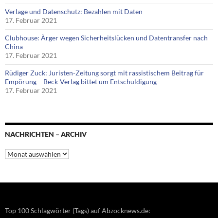
Verlage und Datenschutz: Bezahlen mit Daten
17. Februar 2021
Clubhouse: Ärger wegen Sicherheitslücken und Datentransfer nach
China
17. Februar 2021
Rüdiger Zuck: Juristen-Zeitung sorgt mit rassistischem Beitrag für
Empörung – Beck-Verlag bittet um Entschuldigung
17. Februar 2021
NACHRICHTEN – ARCHIV
Nachrichten
–
Archiv
Top 100 Schlagwörter (Tags) auf Abzocknews.de: