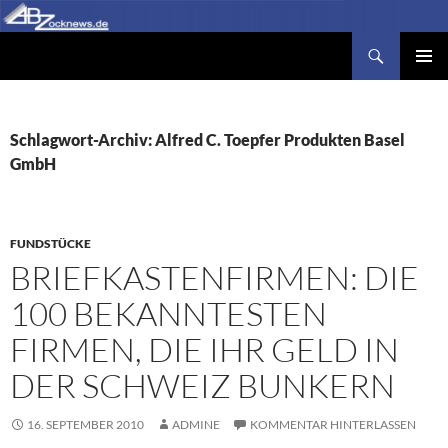
Zum
Inhalt
Suchen
Abzocknews.de
springen
PRIMÄR
MENÜ
Schlagwort-Archiv: Alfred C. Toepfer Produkten Basel
GmbH
FUNDSTÜCKE
BRIEFKASTENFIRMEN: DIE
100 BEKANNTESTEN
FIRMEN, DIE IHR GELD IN
DER SCHWEIZ BUNKERN
16. SEPTEMBER 2010
ADMINE
KOMMENTAR HINTERLASSEN