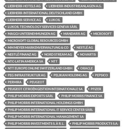
LIEBHERR-HOTELS AG
LIEBHERR-INDUSTRIEANLAGEN A.G.
LIEBHERR-INTERNATIONAL DEUTSCHLAND GMBH
LIEBHERR-SERVICE AG
LUKOIL
LUKOIL TECHNOLOGY SERVICES GENEVA SÀRL
MAGGI-UNTERNEHMUNGEN AG
MANDARIS AG
MICROSOFT
MICROSOFT GLOBAL RESOURCES GMBH
MM MEYER MARKENVERWALTUNG & CO
NESTLÉ AG
NESTLÉ FINANZ AG
NORD STREAM AG
NOVARTIS
NTC-LATIN AMERICA SA
NTT
NTT EUROPE ONLINE SWITZERLAND GMBH
ORACLE
PEG INFRASTRUKTUR AG
PELIKAN HOLDING AG
PEPSICO
PERMIRA
PEUGEOT
PEUGEOT CITROËN GESTION INTERNATIONALE SA
PFIZER
PHILIP MORRIS EXPORTS SÀRL
PHILIP MORRIS FINANCE SA
PHILIP MORRIS INTERNATIONAL HOLDINGS GMBH
PHILIP MORRIS INTERNATIONAL IT SERVICE CENTER SÀRL
PHILIP MORRIS INTERNATIONAL MANAGEMENT SA
PHILIP MORRIS INVESTMENTS S. À R. L.
PHILIP MORRIS PRODUCTS S.A.