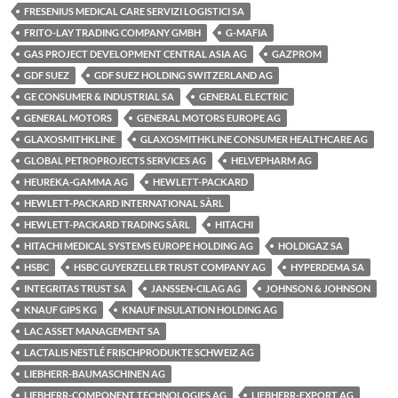
FRESENIUS MEDICAL CARE SERVIZI LOGISTICI SA
FRITO-LAY TRADING COMPANY GMBH
G-MAFIA
GAS PROJECT DEVELOPMENT CENTRAL ASIA AG
GAZPROM
GDF SUEZ
GDF SUEZ HOLDING SWITZERLAND AG
GE CONSUMER & INDUSTRIAL SA
GENERAL ELECTRIC
GENERAL MOTORS
GENERAL MOTORS EUROPE AG
GLAXOSMITHKLINE
GLAXOSMITHKLINE CONSUMER HEALTHCARE AG
GLOBAL PETROPROJECTS SERVICES AG
HELVEPHARM AG
HEUREKA-GAMMA AG
HEWLETT-PACKARD
HEWLETT-PACKARD INTERNATIONAL SÀRL
HEWLETT-PACKARD TRADING SÀRL
HITACHI
HITACHI MEDICAL SYSTEMS EUROPE HOLDING AG
HOLDIGAZ SA
HSBC
HSBC GUYERZELLER TRUST COMPANY AG
HYPERDEMA SA
INTEGRITAS TRUST SA
JANSSEN-CILAG AG
JOHNSON & JOHNSON
KNAUF GIPS KG
KNAUF INSULATION HOLDING AG
LAC ASSET MANAGEMENT SA
LACTALIS NESTLÉ FRISCHPRODUKTE SCHWEIZ AG
LIEBHERR-BAUMASCHINEN AG
LIEBHERR-COMPONENT TECHNOLOGIES AG
LIEBHERR-EXPORT AG