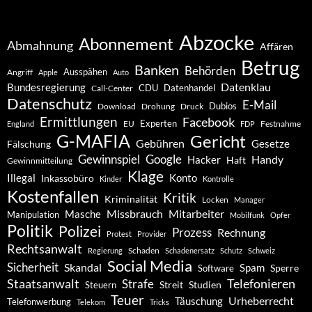
Abzocke
Abonnement
Abmahnung
Affären
Betrug
Banken
Behörden
Ausspähen
Angriff
Apple
Auto
Datenklau
Bundesregierung
CDU
Datenhandel
Call-Center
Datenschutz
E-Mail
Dubios
Drohung
Download
Druck
Ermittlungen
Facebook
Experten
EU
Festnahme
England
FDP
G-MAFIA
Gericht
Gebühren
Gesetze
Fälschung
Gewinnspiel
Google
Handy
Hacker
Haft
Gewinnmitteilung
Klage
Konto
Illegal
Inkassobüro
Kinder
Kontrolle
Kostenfallen
Kritik
Kriminalität
Locken
Manager
Missbrauch
Mitarbeiter
Masche
Manipulation
Mobilfunk
Opfer
Politik
Polizei
Prozess
Rechnung
Protest
Provider
Rechtsanwalt
Schaden
Regierung
Schadenersatz
Schutz
Schweiz
Social Media
Sicherheit
Skandal
Spam
Software
Sperre
Staatsanwalt
Telefonieren
Strafe
Studien
Steuern
Streit
Teuer
Urheberrecht
Täuschung
Telefonwerbung
Telekom
Tricks