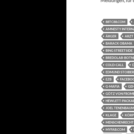
Meldungen, für d
88TC88.COM
AMNESTY INTERN
ÄRGER
ARZT
BARACK OBAMA
BING STREETSIDE
BREDOLAB-BOTN
COLD-CALL
EDMUND STOIBER
EZB
FACEBO
G-MAFIA
GE
GÖTZ VON FROM
HEWLETT-PACKA
JOEL TENENBAU
KLAGE
KÖRP
MENSCHENRECHT
MYFAB.COM