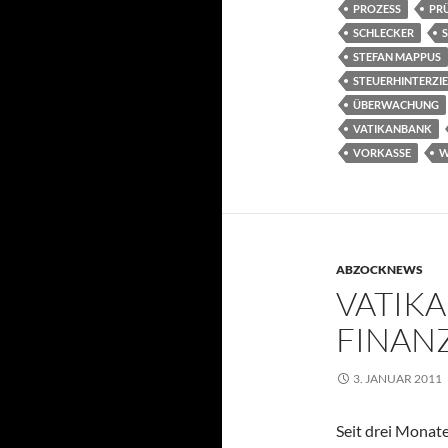
PROZESS
PR
SCHLECKER
STEFAN MAPPUS
STEUERHINTERZI
ÜBERWACHUNG
VATIKANBANK
VORKASSE
W
ABZOCKNEWS
VATIKA
FINAN
3. JANUAR 2011
Seit drei Monat