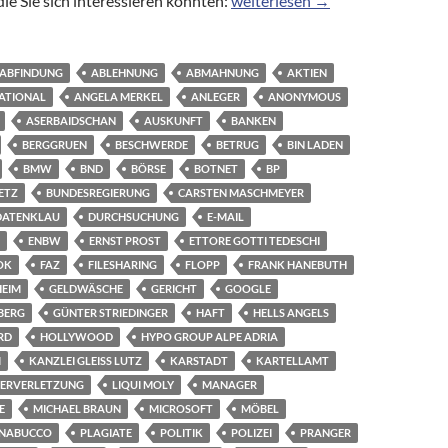
ie Sie sich interessieren könnten:
weiterlesen
→
ABFINDUNG
ABLEHNUNG
ABMAHNUNG
AKTIEN
ATIONAL
ANGELA MERKEL
ANLEGER
ANONYMOUS
ASERBAIDSCHAN
AUSKUNFT
BANKEN
BERGGRUEN
BESCHWERDE
BETRUG
BIN LADEN
BMW
BND
BÖRSE
BOTNET
BP
ETZ
BUNDESREGIERUNG
CARSTEN MASCHMEYER
DATENKLAU
DURCHSUCHUNG
E-MAIL
ENBW
ERNST PROST
ETTORE GOTTI TEDESCHI
OK
FAZ
FILESHARING
FLOPP
FRANK HANEBUTH
HEIM
GELDWÄSCHE
GERICHT
GOOGLE
BERG
GÜNTER STRIEDINGER
HAFT
HELLS ANGELS
RD
HOLLYWOOD
HYPO GROUP ALPE ADRIA
M
KANZLEI GLEISS LUTZ
KARSTADT
KARTELLAMT
ERVERLETZUNG
LIQUI MOLY
MANAGER
E
MICHAEL BRAUN
MICROSOFT
MÖBEL
NABUCCO
PLAGIATE
POLITIK
POLIZEI
PRANGER