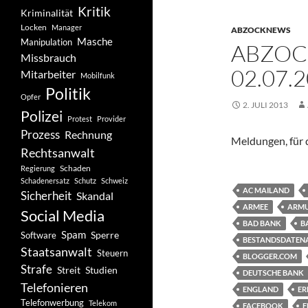
Kritik
Kriminalität
Locken
Manager
ABZOCKNEWS
Masche
Manipulation
ABZOC
Missbrauch
02.07.
Mitarbeiter
Mobilfunk
Politik
Opfer
2. JULI 2013
Polizei
Protest
Provider
Prozess
Rechnung
Meldungen, für d
Rechtsanwalt
Schaden
Regierung
Schadenersatz
Schutz
Schweiz
AC MAILAND
Sicherheit
Skandal
ARMEE
ARM
Social Media
BAD BANK
B
Spam
Software
Sperre
BESTANDSDATEN
Staatsanwalt
Steuern
BLOGGER.COM
Strafe
Studien
Streit
DEUTSCHE BANK
Telefonieren
ENGLAND
ER
Telefonwerbung
Telekom
FACEBOOK
F