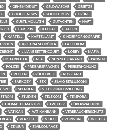
HQ
GEHEIMDIENST
GELDWÄSCHE
GESETZE
LE
GOOGLE NEWS
GOOGLE PLUS
GRÜNE
ELLE
GUSTL MOLLATH
GUTACHTEN
HAFT
DRICH
HARTZ IV
ILLEGAL
ITALIEN
KARTELL
KARTELLAMT
KINDERPORNOGRAFIE
UPTION
KRISTINA SCHRÖDER
LAZIO ROM
TZRECHT
LILIANE BETTENCOURT
LOBBY
MAFIA
MITARBEITER
NSA
NUNZIO SCARANO
PANNEN
POLIZEI
PREISABSPRACHEN
PREISERHÖHUNG
ELN
REGELN
RÜCKTRITT
RUSSLAND
RIE
SARKOZY
SEX
SILVIO BERLUSCONI
SPD
SPENDEN
STEUERHINTERZIEHUNG
STROM
STUDIEN
TELEKOM
TEMPORA
THOMAS DE MAIZIERE
TWITTER
ÜBERWACHUNG
VATIKAN
VATIKANBANK
VERBRAUCHERSCHUTZ
ERLAG
VERZICHT
VIDEO
VORWURF
WESTLB
G
ZENSUR
ZIVILCOURAGE