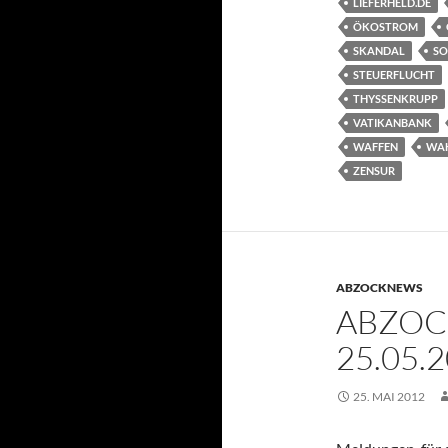
LIEFERHELD.DE
ÖKOSTROM
SKANDAL
SO
STEUERFLUCHT
THYSSENKRUPP
VATIKANBANK
WAFFEN
WA
ZENSUR
ABZOCKNEWS
ABZOC
25.05.
25. MAI 2012