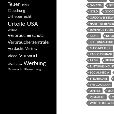
Teuer
Tricks
G-MAFIA
GC
Täuschung
GOLD
GOOG
Urheberrecht
GUIDO WESTERW
Urteile
USA
HANS-PETER FRIE
Verbot
JUVENTUS TURIN
Verbraucherschutz
KLAGE
KORR
Verbraucherzentrale
LEISTUNGSSCHU
Verdacht
Vertrag
MASSIMO TULLI
Vorwurf
PAOLO CIPRIANI
Video
PRISM
PRÜG
Werbung
Wachstum
RÜSTUNGSINDUST
Österreich
Überwachung
SOCIAL MEDIA
STEUEROASE
THE GUARDIAN
URTEILE
USA
VERDACHT
V
WHISTLEBLOWIN