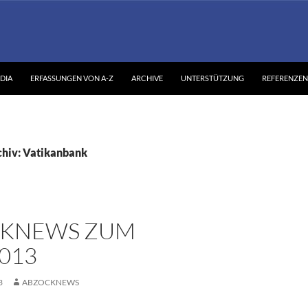
DIA
ERFASSUNGEN VON A-Z
ARCHIVE
UNTERSTÜTZUNG
REFERENZEN
hiv: Vatikanbank
KNEWS ZUM
2013
3
ABZOCKNEWS