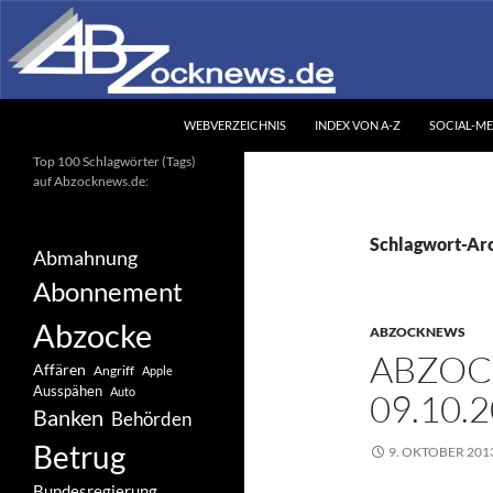
Zum
Inhalt
springen
Suchen
Abzocknews.de
WEBVERZEICHNIS
INDEX VON A-Z
SOCIAL-ME
Ihr unabhängiges
Top 100 Schlagwörter (Tags)
Informationsportal
auf Abzocknews.de:
Schlagwort-Arc
Abmahnung
Abonnement
Abzocke
ABZOCKNEWS
ABZOC
Affären
Angriff
Apple
Ausspähen
Auto
09.10.
Banken
Behörden
Betrug
9. OKTOBER 201
Bundesregierung