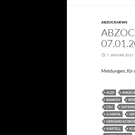
ABZOCKNEWS
ABZOC
07.01.
7. JANUAR 2013
Meldungen, für d
ALDI
ANGELA
BANKEN
BER
CSU
DATENS
G-MAFIA
GE
GERHARD SCHRÖ
KARTELL
KL