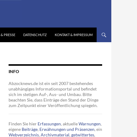
 & PRESSE
DATENSCHUTZ
KONTAKT & IMPRESSUM
INFO
Abzocknews.de ist ein seit 2007 bestehendes
unabhängiges Informationsportal und befindet
sich im stetigen Auf-, Aus- und Umbau. Bitte
beachten Sie, dass Einträge den Stand der Dinge
zum Zeitpunkt einer Veröffentlichung spiegeln.
Finden Sie hier
Erfassungen
, aktuelle
Warnungen
,
eigene
Beiträge
,
Erwähnungen und Präsenzen
, ein
Webverzeichnis
,
Archivmaterial
,
getwittertes
,