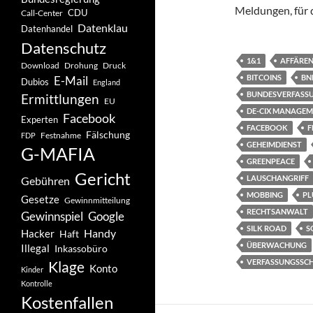
Meldungen, für d
CDU
Call-Center
Datenklau
Datenhandel
Datenschutz
1&1
AFFÄRE
Drohung
Download
Druck
BITCOINS
BN
E-Mail
Dubios
England
BUNDESVERFASS
Ermittlungen
EU
DE-CIX MANAGE
Facebook
Experten
FACEBOOK
F
Fälschung
Festnahme
FDP
GEHEIMDIENST
G-MAFIA
GREENPEACE
Gericht
LAUSCHANGRIFF
Gebühren
MOBBING
PL
Gesetze
Gewinnmitteilung
RECHTSANWALT
Gewinnspiel
Google
SILK ROAD
S
Handy
Hacker
Haft
ÜBERWACHUNG
Illegal
Inkassobüro
VERFASSUNGSSC
Klage
Konto
Kinder
Kontrolle
Kostenfallen