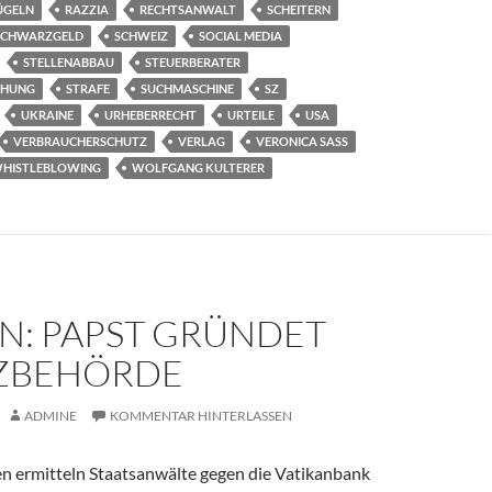
ÜGELN
RAZZIA
RECHTSANWALT
SCHEITERN
SCHWARZGELD
SCHWEIZ
SOCIAL MEDIA
STELLENABBAU
STEUERBERATER
EHUNG
STRAFE
SUCHMASCHINE
SZ
UKRAINE
URHEBERRECHT
URTEILE
USA
VERBRAUCHERSCHUTZ
VERLAG
VERONICA SASS
HISTLEBLOWING
WOLFGANG KULTERER
N: PAPST GRÜNDET
ZBEHÖRDE
ADMINE
KOMMENTAR HINTERLASSEN
en ermitteln Staatsanwälte gegen die Vatikanbank