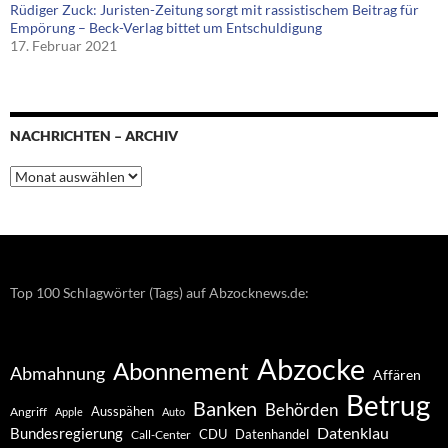
Rüdiger Zuck: Juristen-Zeitung sorgt mit rassistischem Beitrag für
Empörung – Beck-Verlag bittet um Entschuldigung
17. Februar 2021
NACHRICHTEN – ARCHIV
Nachrichten
–
Archiv
Top 100 Schlagwörter (Tags) auf Abzocknews.de:
Abzocke
Abonnement
Abmahnung
Affären
Betrug
Banken
Behörden
Ausspähen
Angriff
Apple
Auto
Datenklau
Bundesregierung
CDU
Datenhandel
Call-Center