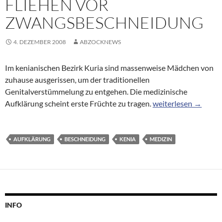
FLIEHEN VOR
ZWANGSBESCHNEIDUNG
4. DEZEMBER 2008
ABZOCKNEWS
Im kenianischen Bezirk Kuria sind massenweise Mädchen von
zuhause ausgerissen, um der traditionellen
Genitalverstümmelung zu entgehen. Die medizinische
Aufbegehren in Ken
Aufklärung scheint erste Früchte zu tragen.
weiterlesen
→
AUFKLÄRUNG
BESCHNEIDUNG
KENIA
MEDIZIN
INFO