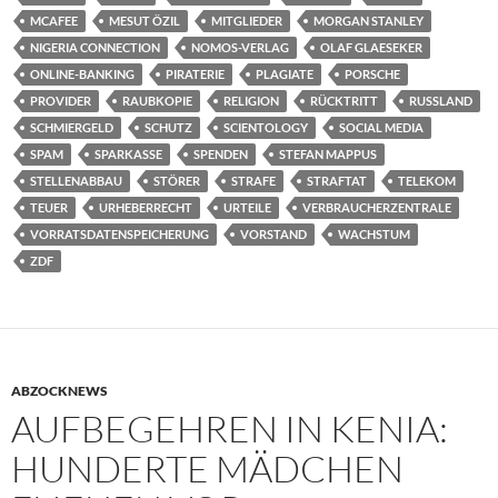
MCAFEE
MESUT ÖZIL
MITGLIEDER
MORGAN STANLEY
NIGERIA CONNECTION
NOMOS-VERLAG
OLAF GLAESEKER
ONLINE-BANKING
PIRATERIE
PLAGIATE
PORSCHE
PROVIDER
RAUBKOPIE
RELIGION
RÜCKTRITT
RUSSLAND
SCHMIERGELD
SCHUTZ
SCIENTOLOGY
SOCIAL MEDIA
SPAM
SPARKASSE
SPENDEN
STEFAN MAPPUS
STELLENABBAU
STÖRER
STRAFE
STRAFTAT
TELEKOM
TEUER
URHEBERRECHT
URTEILE
VERBRAUCHERZENTRALE
VORRATSDATENSPEICHERUNG
VORSTAND
WACHSTUM
ZDF
ABZOCKNEWS
AUFBEGEHREN IN KENIA:
HUNDERTE MÄDCHEN