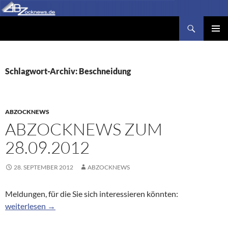
Zum
Inhalt
Suchen
Abzocknews.de
springen
PRIMÄR
MENÜ
Schlagwort-Archiv: Beschneidung
ABZOCKNEWS
ABZOCKNEWS ZUM
28.09.2012
28. SEPTEMBER 2012
ABZOCKNEWS
Meldungen, für die Sie sich interessieren könnten:
Abzocknews zum 28.09.2012
weiterlesen
→