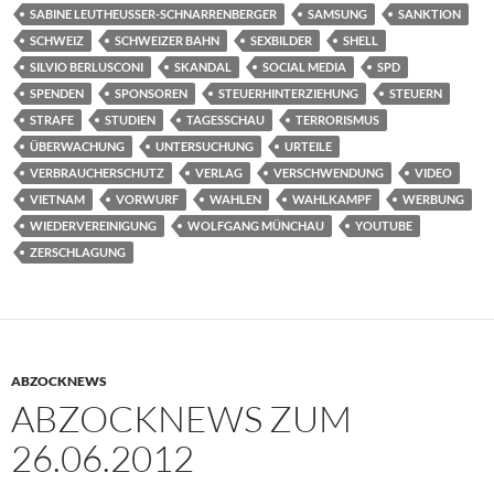
SABINE LEUTHEUSSER-SCHNARRENBERGER
SAMSUNG
SANKTION
SCHWEIZ
SCHWEIZER BAHN
SEXBILDER
SHELL
SILVIO BERLUSCONI
SKANDAL
SOCIAL MEDIA
SPD
SPENDEN
SPONSOREN
STEUERHINTERZIEHUNG
STEUERN
STRAFE
STUDIEN
TAGESSCHAU
TERRORISMUS
ÜBERWACHUNG
UNTERSUCHUNG
URTEILE
VERBRAUCHERSCHUTZ
VERLAG
VERSCHWENDUNG
VIDEO
VIETNAM
VORWURF
WAHLEN
WAHLKAMPF
WERBUNG
WIEDERVEREINIGUNG
WOLFGANG MÜNCHAU
YOUTUBE
ZERSCHLAGUNG
ABZOCKNEWS
ABZOCKNEWS ZUM
26.06.2012