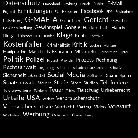
Datenschutz
E-Mail
Dubios
Drohung
Download
Druck
Ermittlungen
Facebook
Experten
EU
Festnahme
England
FDP
G-MAFIA
Gericht
Gebühren
Gesetze
Fälschung
Gewinnspiel
Google
Handy
Hacker
Haft
Gewinnmitteilung
Klage
Konto
Illegal
Inkassobüro
Kinder
Kontrolle
Kostenfallen
Kritik
Kriminalität
Locken
Manager
Missbrauch
Mitarbeiter
Masche
Manipulation
Mobilfunk
Opfer
Politik
Polizei
Prozess
Rechnung
Protest
Provider
Rechtsanwalt
Schaden
Regierung
Schadenersatz
Schutz
Schweiz
Social Media
Sicherheit
Skandal
Spam
Software
Sperre
Staatsanwalt
Telefonieren
Strafe
Studien
Steuern
Streit
Teuer
Urheberrecht
Täuschung
Telefonwerbung
Telekom
Tricks
Urteile
USA
Verbraucherschutz
Verbot
Vorwurf
Verbraucherzentrale
Verdacht
Video
Vertrag
Werbung
Wachstum
Österreich
Überwachung