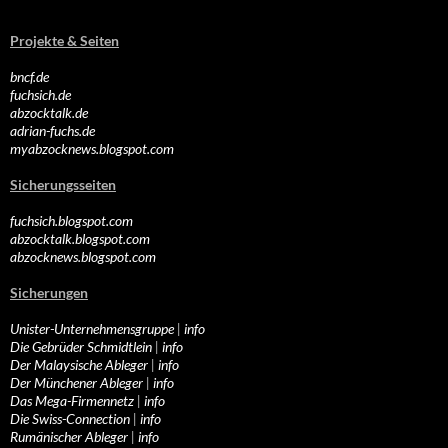
Projekte & Seiten
bncf.de
fuchsich.de
abzocktalk.de
adrian-fuchs.de
myabzocknews.blogspot.com
Sicherungsseiten
fuchsich.blogspot.com
abzocktalk.blogspot.com
abzocknews.blogspot.com
Sicherungen
Unister-Unternehmensgruppe
|
info
Die Gebrüder Schmidtlein
|
info
Der Malaysische Ableger
|
info
Der Münchener Ableger
|
info
Das Mega-Firmennetz
|
info
Die Swiss-Connection
|
info
Rumänischer Ableger
|
info