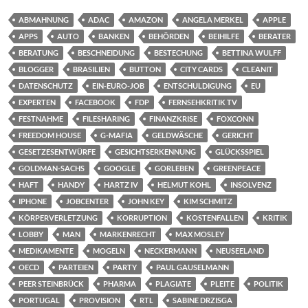
ABMAHNUNG
ADAC
AMAZON
ANGELA MERKEL
APPLE
APPS
AUTO
BANKEN
BEHÖRDEN
BEIHILFE
BERATER
BERATUNG
BESCHNEIDUNG
BESTECHUNG
BETTINA WULFF
BLOGGER
BRASILIEN
BUTTON
CITY CARDS
CLEANIT
DATENSCHUTZ
EIN-EURO-JOB
ENTSCHULDIGUNG
EU
EXPERTEN
FACEBOOK
FDP
FERNSEHKRITIK TV
FESTNAHME
FILESHARING
FINANZKRISE
FOXCONN
FREEDOM HOUSE
G-MAFIA
GELDWÄSCHE
GERICHT
GESETZESENTWÜRFE
GESICHTSERKENNUNG
GLÜCKSSPIEL
GOLDMAN-SACHS
GOOGLE
GORLEBEN
GREENPEACE
HAFT
HANDY
HARTZ IV
HELMUT KOHL
INSOLVENZ
IPHONE
JOBCENTER
JOHN KEY
KIM SCHMITZ
KÖRPERVERLETZUNG
KORRUPTION
KOSTENFALLEN
KRITIK
LOBBY
MAN
MARKENRECHT
MAX MOSLEY
MEDIKAMENTE
MOGELN
NECKERMANN
NEUSEELAND
OECD
PARTEIEN
PARTY
PAUL GAUSELMANN
PEER STEINBRÜCK
PHARMA
PLAGIATE
PLEITE
POLITIK
PORTUGAL
PROVISION
RTL
SABINE DRZISGA