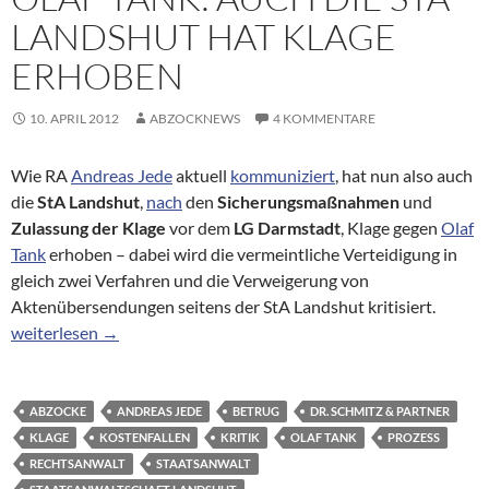
LANDSHUT HAT KLAGE
ERHOBEN
10. APRIL 2012
ABZOCKNEWS
4 KOMMENTARE
Wie RA
Andreas Jede
aktuell
kommuniziert
, hat nun also auch
die
StA Landshut
,
nach
den
Sicherungsmaßnahmen
und
Zulassung der Klage
vor dem
LG Darmstadt
, Klage gegen
Olaf
Tank
erhoben – dabei wird die vermeintliche Verteidigung in
gleich zwei Verfahren und die Verweigerung von
Aktenübersendungen seitens der StA Landshut kritisiert.
Olaf Tank: Auch die StA Landshut hat Klage erhoben
weiterlesen
→
ABZOCKE
ANDREAS JEDE
BETRUG
DR. SCHMITZ & PARTNER
KLAGE
KOSTENFALLEN
KRITIK
OLAF TANK
PROZESS
RECHTSANWALT
STAATSANWALT