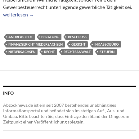
Gewerbesteuerrecht unterliegende gewerbliche Tätigkeit sei.
RAe Tank, Günther & Co: Niedersächsisches Finanzgericht packt
weiterlesen
→
ANDREAS JEDE
BERATUNG
BESCHLUSS
FINANZGERICHT NIEDERSACHSEN
GERICHT
INKASSOBÜRO
NIEDERSACHSEN
RECHT
RECHTSANWALT
STEUERN
INFO
Abzocknews.de ist ein seit 2007 bestehendes unabhängiges
Informationsportal und befindet sich im stetigen Auf-, Aus- und
Umbau. Bitte beachten Sie, dass Einträge den Stand der Dinge zum
Zeitpunkt einer Veröffentlichung spiegeln.