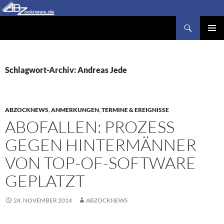
Zum
Inhalt
Suchen
Abzocknews.de
springen
PRIMÄR
MENÜ
Schlagwort-Archiv: Andreas Jede
ABZOCKNEWS
,
ANMERKUNGEN
,
TERMINE & EREIGNISSE
ABOFALLEN: PROZESS
GEGEN HINTERMÄNNER
VON TOP-OF-SOFTWARE
GEPLATZT
24. NOVEMBER 2014
ABZOCKNEWS