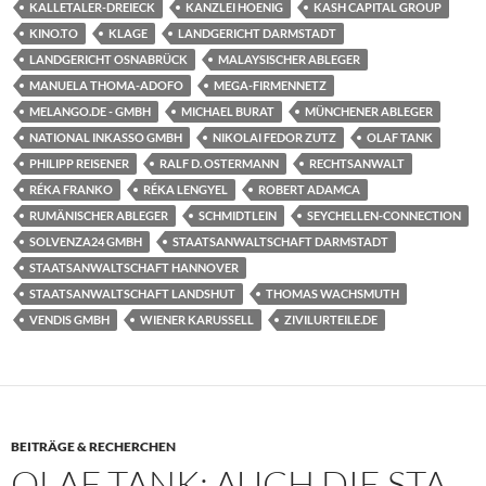
KALLETALER-DREIECK
KANZLEI HOENIG
KASH CAPITAL GROUP
KINO.TO
KLAGE
LANDGERICHT DARMSTADT
LANDGERICHT OSNABRÜCK
MALAYSISCHER ABLEGER
MANUELA THOMA-ADOFO
MEGA-FIRMENNETZ
MELANGO.DE - GMBH
MICHAEL BURAT
MÜNCHENER ABLEGER
NATIONAL INKASSO GMBH
NIKOLAI FEDOR ZUTZ
OLAF TANK
PHILIPP REISENER
RALF D. OSTERMANN
RECHTSANWALT
RÉKA FRANKO
RÉKA LENGYEL
ROBERT ADAMCA
RUMÄNISCHER ABLEGER
SCHMIDTLEIN
SEYCHELLEN-CONNECTION
SOLVENZA24 GMBH
STAATSANWALTSCHAFT DARMSTADT
STAATSANWALTSCHAFT HANNOVER
STAATSANWALTSCHAFT LANDSHUT
THOMAS WACHSMUTH
VENDIS GMBH
WIENER KARUSSELL
ZIVILURTEILE.DE
BEITRÄGE & RECHERCHEN
OLAF TANK: AUCH DIE STA