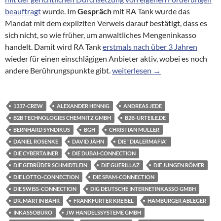
beauftragt
wurde. Im
Gespräch
mit RA Tank wurde das
Mandat mit dem expliziten Verweis darauf bestätigt, dass es
sich nicht, so wie früher, um anwaltliches Mengeninkasso
handelt. Damit wird RA Tank
erstmals nach über 3 Jahren
wieder für einen einschlägigen Anbieter aktiv, wobei es noch
Die B2B Technologies Chemnitz 
andere Berührungspunkte gibt.
weiterlesen
→
1337-CREW
ALEXANDER HENNIG
ANDREAS JEDE
B2B TECHNOLOGIES CHEMNITZ GMBH
B2B-URTEILE.DE
BERNHARD SYNDIKUS
BGH
CHRISTIAN MÜLLER
DANIEL ROSENKE
DAVID JÄHN
DIE "DIALERMAFIA"
DIE CYBERTAINER
DIE DUBAI-CONNECTION
DIE GEBRÜDER SCHMIDTLEIN
DIE GUERILLAZ
DIE JUNGEN RÖMER
DIE LOTTO-CONNECTION
DIE SPAM-CONNECTION
DIE SWISS-CONNECTION
DIG DEUTSCHE INTERNETINKASSO GMBH
DR. MARTIN BAHR
FRANKFURTER KREISEL
HAMBURGER ABLEGER
INKASSOBÜRO
JW HANDELSSYSTEME GMBH