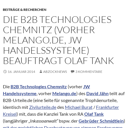
BEITRÄGE & RECHERCHEN
DIE B2B TECHNOLOGIES
CHEMNITZ (VORHER
MELANGO.DE, JW
HANDELSSYSTEME)
BEAUFTRAGT OLAF TANK
16. JANUAR 2014
ABZOCKNEWS
3 KOMMENTARE
Die
B2B Technologies Chemnitz
(vorher
JW
Handelssysteme
, vorher
Melango.de
) des
David Jähn
teilt auf
B2B-Urteile.de (eine Seite für sogenannte Trophäenurteile,
identisch mit
Zivilurteile.de
des
Michael Burat
/
Frankfurter
Kreisel
) mit, dass die Kanzlei Tank von RA
Olaf Tank
(langjähriger
„Inkassoanwalt“
bspw. der
Gebrüder
Schmidtlein
)
mit der gerichtlichen Durchsetzung von eigenen Forderungen