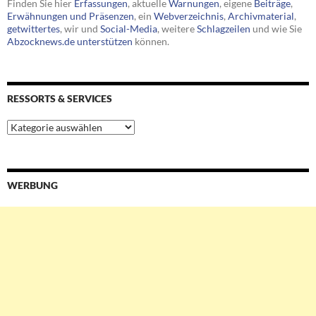
Finden Sie hier
Erfassungen
, aktuelle
Warnungen
, eigene
Beiträge
,
Erwähnungen und Präsenzen
, ein
Webverzeichnis
,
Archivmaterial
,
getwittertes
, wir und
Social-Media
, weitere
Schlagzeilen
und wie Sie
Abzocknews.de unterstützen
können.
RESSORTS & SERVICES
Ressorts
&
Services
WERBUNG