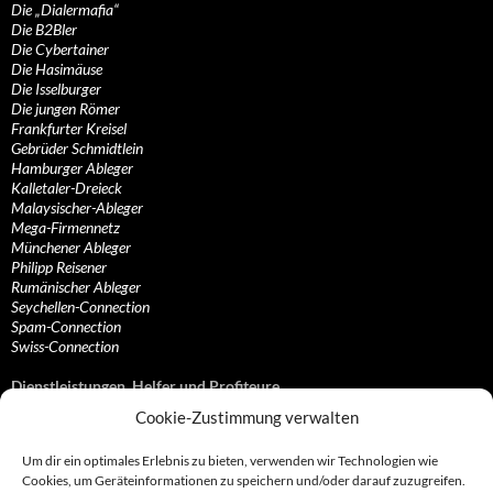
Die „Dialermafia“
Die B2Bler
Die Cybertainer
Die Hasimäuse
Die Isselburger
Die jungen Römer
Frankfurter Kreisel
Gebrüder Schmidtlein
Hamburger Ableger
Kalletaler-Dreieck
Malaysischer-Ableger
Mega-Firmennetz
Münchener Ableger
Philipp Reisener
Rumänischer Ableger
Seychellen-Connection
Spam-Connection
Swiss-Connection
Dienstleistungen, Helfer und Profiteure
Cookie-Zustimmung verwalten
Anonymisierungsdienste, VPN- und Web-Proxy…
Anwaltliche Vertretungen, Kanzleien und Juristen
Um dir ein optimales Erlebnis zu bieten, verwenden wir Technologien wie
Bezahlsysteme, Finanzdienstleister und…
Cookies, um Geräteinformationen zu speichern und/oder darauf zuzugreifen.
Bürodienstleister, Firmengründer- und/oder…