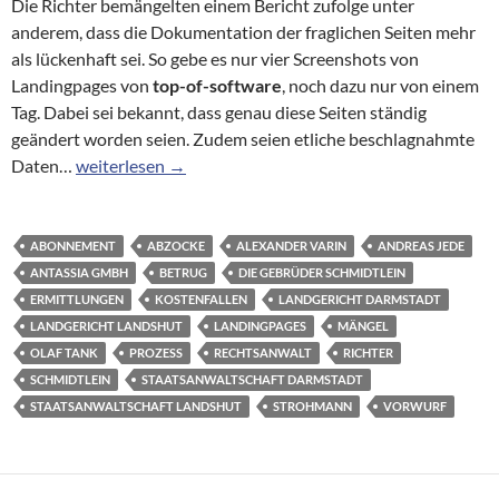
Die Richter bemängelten einem Bericht zufolge unter
anderem, dass die Dokumentation der fraglichen Seiten mehr
als lückenhaft sei. So gebe es nur vier Screenshots von
Landingpages von
top-of-software
, noch dazu nur von einem
Tag. Dabei sei bekannt, dass genau diese Seiten ständig
geändert worden seien. Zudem seien etliche beschlagnahmte
Abofallen: Prozess gegen Hintermänner von top-of-sof
Daten…
weiterlesen
→
ABONNEMENT
ABZOCKE
ALEXANDER VARIN
ANDREAS JEDE
ANTASSIA GMBH
BETRUG
DIE GEBRÜDER SCHMIDTLEIN
ERMITTLUNGEN
KOSTENFALLEN
LANDGERICHT DARMSTADT
LANDGERICHT LANDSHUT
LANDINGPAGES
MÄNGEL
OLAF TANK
PROZESS
RECHTSANWALT
RICHTER
SCHMIDTLEIN
STAATSANWALTSCHAFT DARMSTADT
STAATSANWALTSCHAFT LANDSHUT
STROHMANN
VORWURF