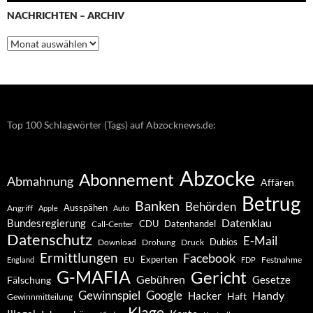
NACHRICHTEN – ARCHIV
Nachrichten
–
Archiv
Top 100 Schlagwörter (Tags) auf Abzocknews.de:
Abzocke
Abonnement
Abmahnung
Affären
Betrug
Banken
Behörden
Ausspähen
Angriff
Apple
Auto
Datenklau
Bundesregierung
CDU
Datenhandel
Call-Center
Datenschutz
E-Mail
Dubios
Drohung
Download
Druck
Ermittlungen
Facebook
Experten
EU
Festnahme
England
FDP
G-MAFIA
Gericht
Gebühren
Gesetze
Fälschung
Gewinnspiel
Google
Handy
Hacker
Haft
Gewinnmitteilung
Klage