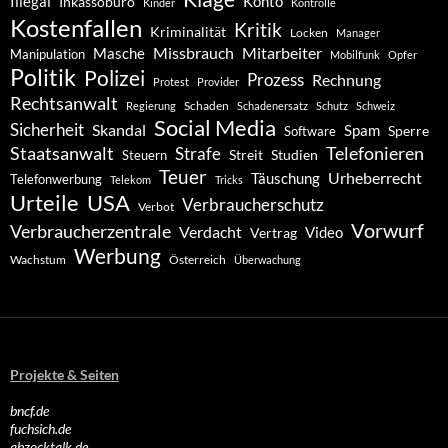
Konto
Illegal
Inkassobüro
Kinder
Kontrolle
Kostenfallen
Kritik
Kriminalität
Locken
Manager
Missbrauch
Mitarbeiter
Masche
Manipulation
Mobilfunk
Opfer
Politik
Polizei
Prozess
Rechnung
Protest
Provider
Rechtsanwalt
Schaden
Regierung
Schadenersatz
Schutz
Schweiz
Social Media
Sicherheit
Skandal
Spam
Software
Sperre
Staatsanwalt
Telefonieren
Strafe
Studien
Steuern
Streit
Teuer
Urheberrecht
Täuschung
Telefonwerbung
Telekom
Tricks
Urteile
USA
Verbraucherschutz
Verbot
Vorwurf
Verbraucherzentrale
Verdacht
Video
Vertrag
Werbung
Wachstum
Österreich
Überwachung
Projekte & Seiten
bncf.de
fuchsich.de
abzocktalk.de