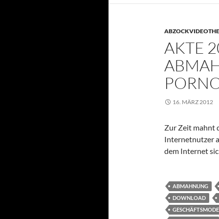
ABZOCKVIDEOTH
AKTE 2
ABMAH
PORNO
16. MÄRZ 2012
Zur Zeit mahnt 
Internetnutzer 
dem Internet si
ABMAHNUNG
DOWNLOAD
GESCHÄFTSMODE