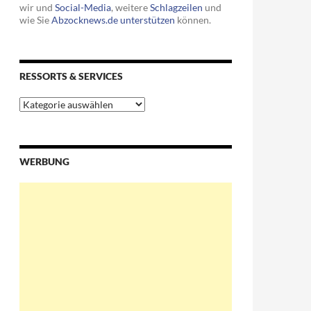
wir und
Social-Media
, weitere
Schlagzeilen
und
wie Sie
Abzocknews.de unterstützen
können.
RESSORTS & SERVICES
ommentare im Internet
Ressorts
&
Services
WERBUNG