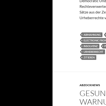
Democratic Unde
Rechteverwerter
Sätze aus der Z
Urheberrechte 
ABMAHNUNG
ELECTRONIC FRON
INSOLVENZ
P
URHEBERRECHT
ZITIEREN
ABZOCKNEWS
GESUN
WARNU