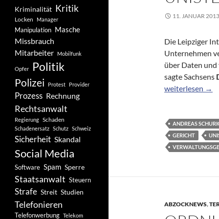
Kritik
Kriminalität
11. JANUAR 201
Locken
Manager
Masche
Manipulation
Missbrauch
Die Leipziger In
Mitarbeiter
Unternehmen ver
Mobilfunk
Politik
über Daten und 
Opfer
sagte Sachsens
Polizei
Protest
Provider
Datenschützer kr
weiterlesen
→
Prozess
Rechnung
Rechtsanwalt
Schaden
Regierung
ANDREAS SCHURI
Schadenersatz
Schutz
Schweiz
GERICHT
UNI
Sicherheit
Skandal
VERWALTUNGSGER
Social Media
Spam
Software
Sperre
Staatsanwalt
Steuern
Strafe
Studien
Streit
Telefonieren
ABZOCKNEWS
,
TE
Telefonwerbung
Telekom