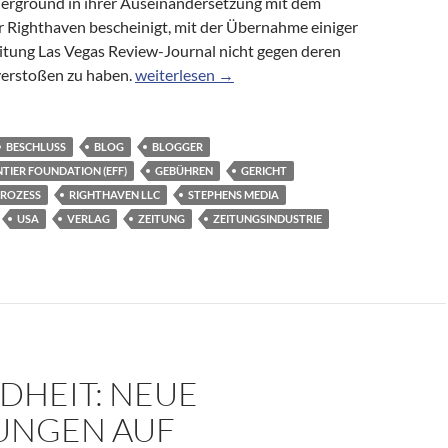
rground in ihrer Auseinandersetzung mit dem
 Righthaven bescheinigt, mit der Übernahme einiger
eitung Las Vegas Review-Journal nicht gegen deren
US-Blogger setzen sich gerichtlich gegen Co
verstoßen zu haben.
weiterlesen
→
BESCHLUSS
BLOG
BLOGGER
TIER FOUNDATION (EFF)
GEBÜHREN
GERICHT
ROZESS
RIGHTHAVEN LLC
STEPHENS MEDIA
USA
VERLAG
ZEITUNG
ZEITUNGSINDUSTRIE
DHEIT: NEUE
NGEN AUF