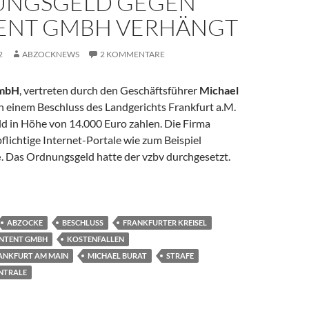
NGSGELD GEGEN
ENT GMBH VERHÄNGT
2
ABZOCKNEWS
2 KOMMENTARE
GmbH
, vertreten durch den Geschäftsführer
Michael
h einem Beschluss des Landgerichts Frankfurt a.M.
d in Höhe von 14.000 Euro zahlen. Die Firma
flichtige Internet-Portale wie zum Beispiel
e
. Das Ordnungsgeld hatte der vzbv durchgesetzt.
egen IContent GmbH verhängt
ABZOCKE
BESCHLUSS
FRANKFURTER KREISEL
NTENT GMBH
KOSTENFALLEN
ANKFURT AM MAIN
MICHAEL BURAT
STRAFE
NTRALE