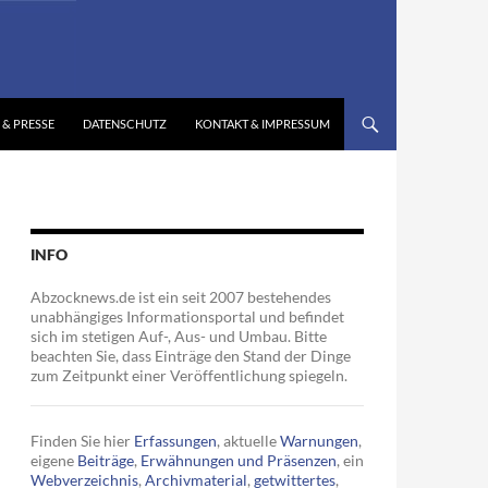
 & PRESSE
DATENSCHUTZ
KONTAKT & IMPRESSUM
INFO
Abzocknews.de ist ein seit 2007 bestehendes
unabhängiges Informationsportal und befindet
sich im stetigen Auf-, Aus- und Umbau. Bitte
beachten Sie, dass Einträge den Stand der Dinge
zum Zeitpunkt einer Veröffentlichung spiegeln.
Finden Sie hier
Erfassungen
, aktuelle
Warnungen
,
eigene
Beiträge
,
Erwähnungen und Präsenzen
, ein
Webverzeichnis
,
Archivmaterial
,
getwittertes
,