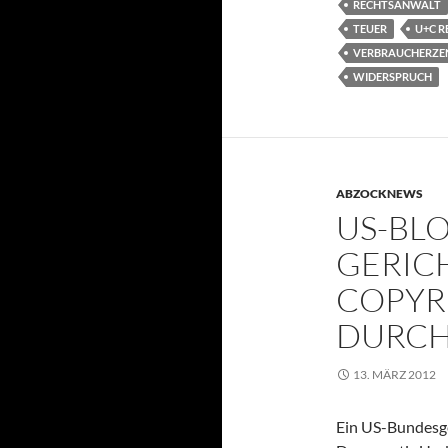
RECHTSANWALT
TEUER
U+C 
VERBRAUCHERZE
WIDERSPRUCH
ABZOCKNEWS
US-BL
GERIC
COPYR
DURC
13. MÄRZ 2012
Ein US-Bundesge