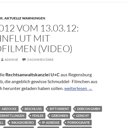
EK
,
AKTUELLE WARNUNGEN
012 VOM 13.03.12:
NFLUT MIT
FILMEN (VIDEO)
ADMINE
3 KOMMENTARE
die
Rechtsanwaltskanzlei U+C
aus Regensburg
ab, die angeblich gewisse Schmuddel- Filmchen aus
Akte 2012 vom 13.03.12: Abmahn
ch herunter geladen haben sollen.
weiterlesen
→
ABZOCKE
BESCHLUSS
BITTORRENT
DEBCON GMBH
ERMITTLUNGEN
FEHLER
GEBÜHREN
GERICHT
LL
INKASSOBÜRO
IP-ADRESSE
PORNOGRAFIE