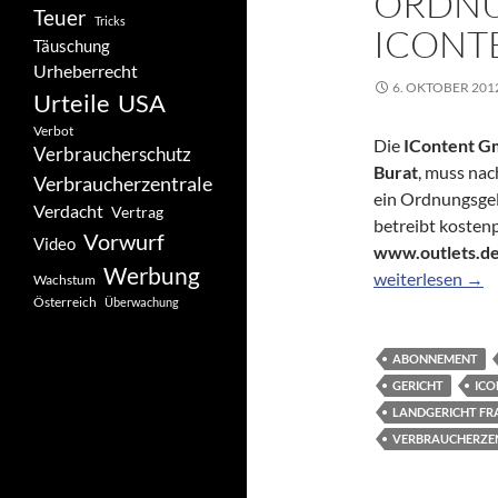
ORDNU
Teuer
Tricks
ICONT
Täuschung
Urheberrecht
6. OKTOBER 201
Urteile
USA
Verbot
Die
IContent 
Verbraucherschutz
Burat
, muss nac
Verbraucherzentrale
ein Ordnungsgel
Verdacht
Vertrag
betreibt kostenp
Vorwurf
Video
www.outlets.d
Werbung
Ordnungsgeld g
weiterlesen
→
Wachstum
Österreich
Überwachung
ABONNEMENT
GERICHT
ICO
LANDGERICHT FR
VERBRAUCHERZE