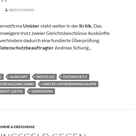
3
ABZOCKNEWS
ternetfirma
Unister
steht weiter in der
Kritik
. Das
weigere trotz zweier Gerichtsbeschlüsse Auskünfte
verhindere dadurch eine fundierte Überprüfung,
Datenschutzbeauftragter
Andreas Schurig…
itisiert Unister
G
AUSKUNFT
BESCHLUSS
DATENSCHUTZ
STER HOLDING GMBH
UNISTER UNTERNEHMENSGRUPPE
ICHT LEIPZIG
VERWEIGERN
RMINE & EREIGNISSE