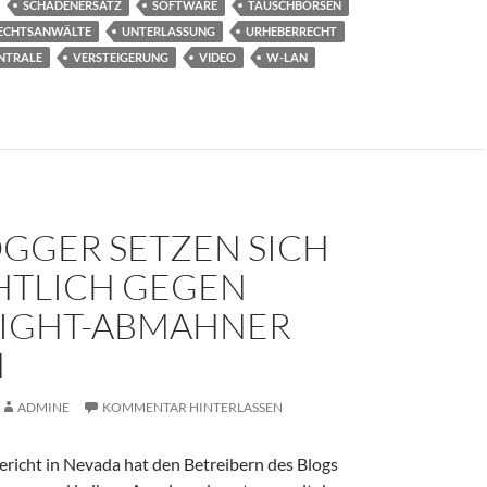
SCHADENERSATZ
SOFTWARE
TAUSCHBÖRSEN
RECHTSANWÄLTE
UNTERLASSUNG
URHEBERRECHT
NTRALE
VERSTEIGERUNG
VIDEO
W-LAN
OGGER SETZEN SICH
HTLICH GEGEN
IGHT-ABMAHNER
H
ADMINE
KOMMENTAR HINTERLASSEN
richt in Nevada hat den Betreibern des Blogs