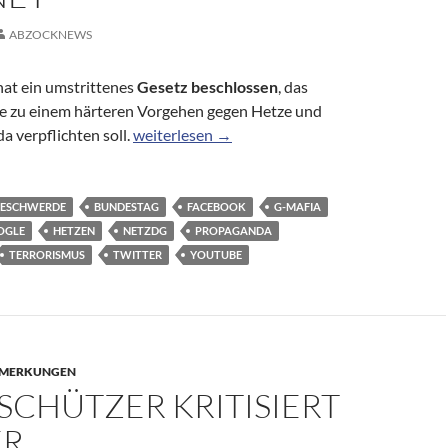
ABZOCKNEWS
at ein umstrittenes
Gesetz beschlossen
, das
e zu einem härteren Vorgehen gegen Hetze und
Bundestag verabschiedet Gesetz gegen Hassk
 verpflichten soll.
weiterlesen
→
BESCHWERDE
BUNDESTAG
FACEBOOK
G-MAFIA
OGLE
HETZEN
NETZDG
PROPAGANDA
TERRORISMUS
TWITTER
YOUTUBE
MERKUNGEN
SCHÜTZER KRITISIERT
ER