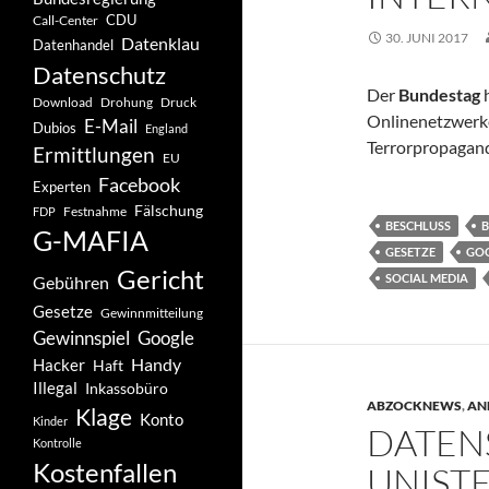
CDU
Call-Center
30. JUNI 2017
Datenklau
Datenhandel
Datenschutz
Der
Bundestag
h
Drohung
Download
Druck
Onlinenetzwerk
E-Mail
Dubios
England
Terrorpropaganda
Ermittlungen
EU
Facebook
Experten
Fälschung
Festnahme
FDP
BESCHLUSS
G-MAFIA
GESETZE
GO
Gericht
SOCIAL MEDIA
Gebühren
Gesetze
Gewinnmitteilung
Gewinnspiel
Google
Handy
Hacker
Haft
Illegal
Inkassobüro
ABZOCKNEWS
,
AN
Klage
Konto
Kinder
DATEN
Kontrolle
Kostenfallen
UNIST