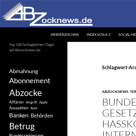
Zum
Inhalt
springen
Suchen
Abzocknews.de
WEBVERZEICHNIS
INDEX VON A-Z
SOCIAL-ME
Ihr unabhängiges
Top 100 Schlagwörter (Tags)
Informationsportal
auf Abzocknews.de:
Schlagwort-Arc
Abmahnung
Abonnement
Abzocke
ABZOCKNEWS
,
TE
BUNDE
Affären
Angriff
Apple
Ausspähen
Auto
GESET
Banken
Behörden
HASSK
Betrug
INTER
Bundesregierung