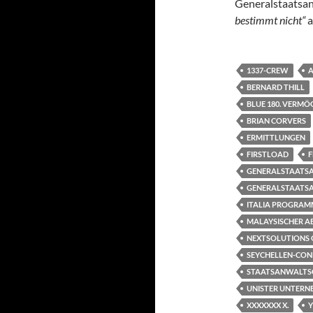
Generalstaatsan
bestimmt nicht“
a
1337-CREW
A
BERNARD THILL
BLUE 180. VERM
BRIAN CORVERS
ERMITTLUNGEN
FIRSTLOAD
F
GENERALSTAATSA
GENERALSTAATS
ITALIA PROGRAMM
MALAYSISCHER A
NEXTSOLUTIONS O
SEYCHELLEN-CON
STAATSANWALTS
UNISTER UNTER
XXXXXXX X.
Y