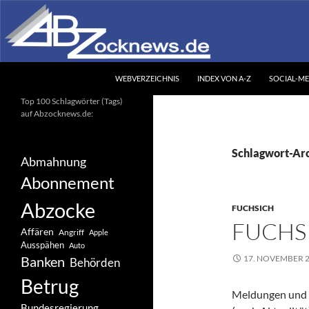
Zum
Inhalt
springen
Suchen
Abzocknews.de
WEBVERZEICHNIS
INDEX VON A-Z
SOCIAL-ME
Ihr unabhängiges
Top 100 Schlagwörter (Tags)
Informationsportal
auf Abzocknews.de:
Schlagwort-Arc
Abmahnung
Abonnement
Abzocke
FUCHSICH
FUCHSI
Affären
Angriff
Apple
Ausspähen
Auto
17. NOVEMBER 
Banken
Behörden
Betrug
Meldungen und 
Bundesregierung