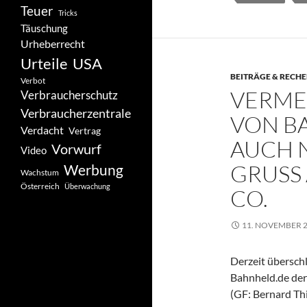
Teuer
Tricks
Täuschung
Urheberrecht
Urteile
USA
BEITRÄGE & RECH
Verbot
VERME
Verbraucherschutz
Verbraucherzentrale
VON B
Verdacht
Vertrag
AUCH 
Vorwurf
Video
GRUSS 
Werbung
Wachstum
Österreich
Überwachung
O.
11. NOVEMBER 
Derzeit überschl
Bahnheld.de der 
(GF: Bernard Thi