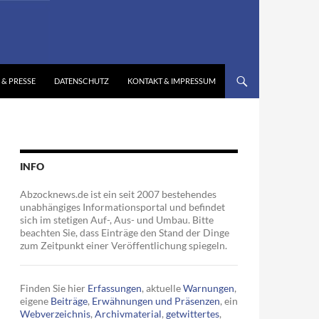
 & PRESSE
DATENSCHUTZ
KONTAKT & IMPRESSUM
INFO
Abzocknews.de ist ein seit 2007 bestehendes
unabhängiges Informationsportal und befindet
sich im stetigen Auf-, Aus- und Umbau. Bitte
beachten Sie, dass Einträge den Stand der Dinge
zum Zeitpunkt einer Veröffentlichung spiegeln.
Finden Sie hier
Erfassungen
, aktuelle
Warnungen
,
eigene
Beiträge
,
Erwähnungen und Präsenzen
, ein
Webverzeichnis
,
Archivmaterial
,
getwittertes
,