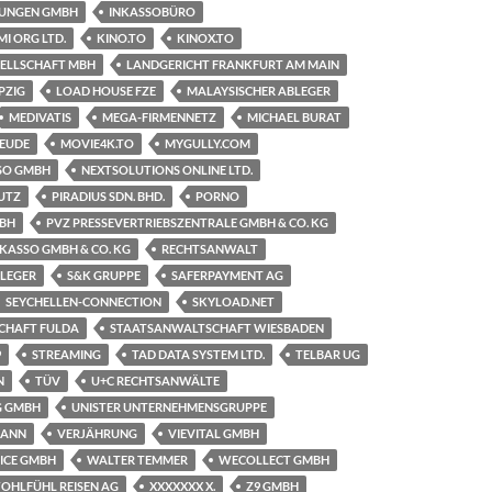
STUNGEN GMBH
INKASSOBÜRO
I ORG LTD.
KINO.TO
KINOX.TO
ELLSCHAFT MBH
LANDGERICHT FRANKFURT AM MAIN
PZIG
LOAD HOUSE FZE
MALAYSISCHER ABLEGER
MEDIVATIS
MEGA-FIRMENNETZ
MICHAEL BURAT
REUDE
MOVIE4K.TO
MYGULLY.COM
SO GMBH
NEXTSOLUTIONS ONLINE LTD.
UTZ
PIRADIUS SDN. BHD.
PORNO
BH
PVZ PRESSEVERTRIEBSZENTRALE GMBH & CO. KG
NKASSO GMBH & CO. KG
RECHTSANWALT
LEGER
S&K GRUPPE
SAFERPAYMENT AG
SEYCHELLEN-CONNECTION
SKYLOAD.NET
CHAFT FULDA
STAATSANWALTSCHAFT WIESBADEN
9
STREAMING
TAD DATA SYSTEM LTD.
TELBAR UG
N
TÜV
U+C RECHTSANWÄLTE
G GMBH
UNISTER UNTERNEHMENSGRUPPE
MANN
VERJÄHRUNG
VIEVITAL GMBH
VICE GMBH
WALTER TEMMER
WECOLLECT GMBH
OHLFÜHL REISEN AG
XXXXXXX X.
Z9 GMBH