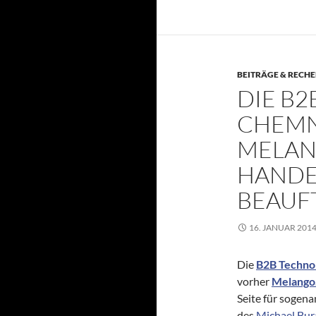
BEITRÄGE & RECH
DIE B
CHEMN
MELAN
HANDE
BEAUF
16. JANUAR 201
Die
B2B Techno
vorher
Melango
Seite für sogena
des
Michael Bur