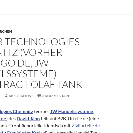
ERCHEN
2B TECHNOLOGIES
ITZ (VORHER
GO.DE, JW
LSSYSTEME)
TRAGT OLAF TANK
4
ABZOCKNEWS
3 KOMMENTARE
logies Chemnitz
(vorher
JW Handelssysteme
,
.de
) des
David Jähn
teilt auf B2B-Urteile.de (eine
nnte Trophäenurteile, identisch mit
Zivilurteile.de
at
/
Frankfurter Kreisel
) mit, dass die Kanzlei Tank