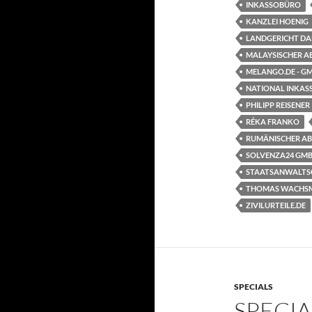
INKASSOBÜRO
KANZLEI HOENIG
LANDGERICHT D
MALAYSISCHER A
MELANGO.DE - G
NATIONAL INKAS
PHILIPP REISENER
RÉKA FRANKO
RUMÄNISCHER AB
SOLVENZA24 GM
STAATSANWALTS
THOMAS WACHS
ZIVILURTEILE.DE
SPECIALS
SPECIA