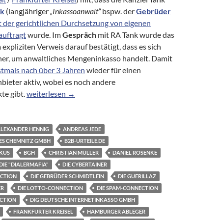
nk
(langjähriger
„Inkassoanwalt“
bspw. der
Gebrüder
t der gerichtlichen Durchsetzung von eigenen
auftragt
wurde. Im
Gespräch
mit RA Tank wurde das
xpliziten Verweis darauf bestätigt, dass es sich
rüher, um anwaltliches Mengeninkasso handelt. Damit
stmals nach über 3 Jahren
wieder für einen
bieter aktiv, wobei es noch andere
Die B2B Technologies Chemnitz (vorher Melango.de, JW H
te gibt.
weiterlesen
→
LEXANDER HENNIG
ANDREAS JEDE
ES CHEMNITZ GMBH
B2B-URTEILE.DE
KUS
BGH
CHRISTIAN MÜLLER
DANIEL ROSENKE
DIE "DIALERMAFIA"
DIE CYBERTAINER
ECTION
DIE GEBRÜDER SCHMIDTLEIN
DIE GUERILLAZ
ER
DIE LOTTO-CONNECTION
DIE SPAM-CONNECTION
ECTION
DIG DEUTSCHE INTERNETINKASSO GMBH
FRANKFURTER KREISEL
HAMBURGER ABLEGER