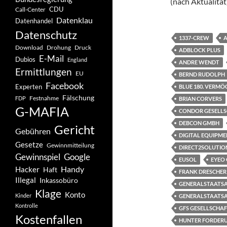
(nach Aktualität
CDU
Call-Center
Datenklau
Datenhandel
Datenschutz
1337-CREW
Drohung
Download
Druck
ADBLOCK PLUS
E-Mail
Dubios
England
ANDRE WENDT
Ermittlungen
EU
BERND RUDOLPH
Facebook
Experten
BLUE 180. VERM
Fälschung
Festnahme
FDP
BRIAN CORVERS
G-MAFIA
CONDOR GESELL
DEBCON GMBH
Gericht
Gebühren
DIGITAL EQUIPME
Gesetze
Gewinnmitteilung
DIRECT2SOLUTIO
Gewinnspiel
Google
EUSOL
EYEO
Handy
Hacker
Haft
FRANK DRESCHER
Illegal
Inkassobüro
GENERALSTAATSA
Klage
Konto
Kinder
GENERALSTAATS
Kontrolle
GFS GESELLSCHAF
Kostenfallen
HUNTER FORDER