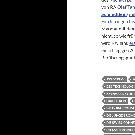
von RA
Olaf Ta
Schmidtlein
)
mi
Forderungen be
Mandat mit dem e
nicht, so wie f
wird RA Tank
er
einschlägigen An
Berührungspunk
1337-CREW
A
B2B TECHNOLOGI
BERNHARD SYNDI
DAVID JÄHN
DIE DUBAI-CONN
DIE JUNGEN RÖM
DIE SWISS-CONN
DR. MARTIN BAHR