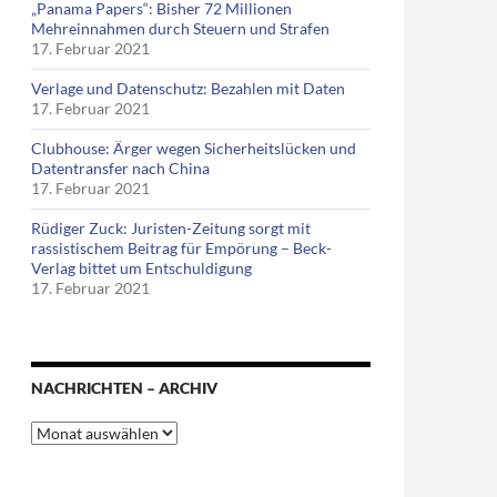
„Panama Papers“: Bisher 72 Millionen
Mehreinnahmen durch Steuern und Strafen
ld.com führt auch nach Malaysia – Gruß an Brian Corvers & Co.
17. Februar 2021
Verlage und Datenschutz: Bezahlen mit Daten
17. Februar 2021
Clubhouse: Ärger wegen Sicherheitslücken und
Datentransfer nach China
17. Februar 2021
Rüdiger Zuck: Juristen-Zeitung sorgt mit
rassistischem Beitrag für Empörung – Beck-
Verlag bittet um Entschuldigung
17. Februar 2021
NACHRICHTEN – ARCHIV
Nachrichten
–
Archiv