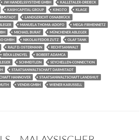
JW HANDELSSYSTEME GMBH
KALLETALER-DREIECK
KASH CAPITAL GROUP
KINO.TO
KLAGE
ARMSTADT
LANDGERICHT OSNABRÜCK
BLEGER
MANUELA THOMA-ADOFO
MEGA-FIRMENNETZ
MBH
MICHAEL BURAT
MÜNCHENER ABLEGER
SO GMBH
NIKOLAI FEDOR ZUTZ
OLAF TANK
RALF D. OSTERMANN
RECHTSANWALT
RÉKA LENGYEL
ROBERT ADAMCA
LEGER
SCHMIDTLEIN
SEYCHELLEN-CONNECTION
BH
STAATSANWALTSCHAFT DARMSTADT
CHAFT HANNOVER
STAATSANWALTSCHAFT LANDSHUT
MUTH
VENDIS GMBH
WIENER KARUSSELL
LS – MALAYSISCHER