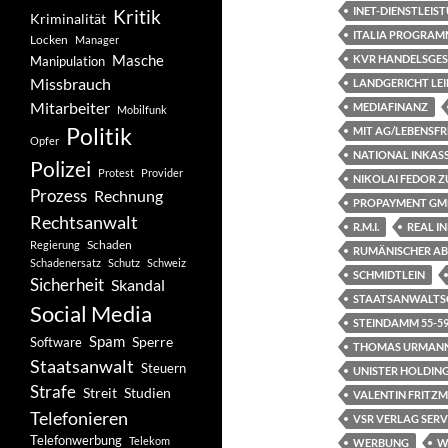
INET-DIENSTLEI
Kritik
Kriminalität
ITALIA PROGRAMM
Locken
Manager
Masche
KVR HANDELSGES
Manipulation
Missbrauch
LANDGERICHT LEI
Mitarbeiter
MEDIAFINANZ
Mobilfunk
Politik
MIT AG/LEBENSF
Opfer
NATIONAL INKAS
Polizei
Protest
Provider
NIKOLAI FEDOR Z
Prozess
Rechnung
PROPAYMENT GM
Rechtsanwalt
R.M.I.
REAL I
Schaden
Regierung
RUMÄNISCHER AB
Schadenersatz
Schutz
Schweiz
SCHMIDTLEIN
Sicherheit
Skandal
STAATSANWALTS
Social Media
STEINDAMM 55-5
Spam
Software
Sperre
THOMAS URMAN
Staatsanwalt
Steuern
UNISTER HOLDIN
Strafe
Studien
Streit
VALENTIN FRITZ
Telefonieren
VSR VERLAG SER
Telefonwerbung
Telekom
WERBUNG
W