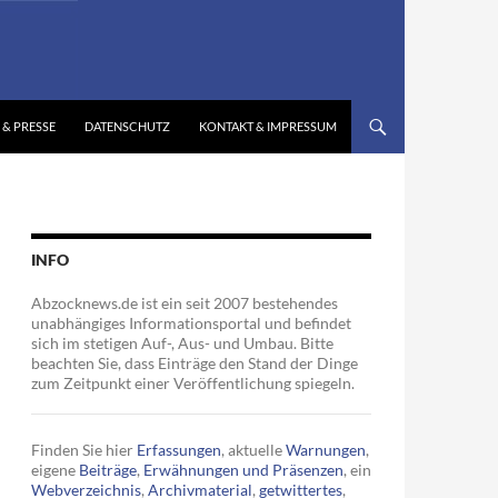
 & PRESSE
DATENSCHUTZ
KONTAKT & IMPRESSUM
INFO
Abzocknews.de ist ein seit 2007 bestehendes
unabhängiges Informationsportal und befindet
sich im stetigen Auf-, Aus- und Umbau. Bitte
beachten Sie, dass Einträge den Stand der Dinge
zum Zeitpunkt einer Veröffentlichung spiegeln.
Finden Sie hier
Erfassungen
, aktuelle
Warnungen
,
eigene
Beiträge
,
Erwähnungen und Präsenzen
, ein
Webverzeichnis
,
Archivmaterial
,
getwittertes
,