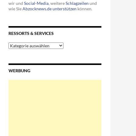
wir und
Social-Media
, weitere
Schlagzeilen
und
wie Sie
Abzocknews.de unterstützen
können.
ften…
RESSORTS & SERVICES
Ressorts
&
Services
WERBUNG