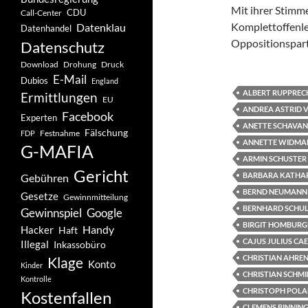
Mit ihrer Stim
CDU
Call-Center
Komplettoffenl
Datenklau
Datenhandel
Oppositionspart
Datenschutz
Drohung
Download
Druck
E-Mail
Dubios
England
ALBERT RUPPREC
Ermittlungen
EU
ANDREA ASTRID 
Facebook
Experten
ANETTE SCHAVAN
Fälschung
Festnahme
FDP
ANNETTE WIDMA
G-MAFIA
ARMIN SCHUSTER
Gericht
BARBARA KATHA
Gebühren
BERND NEUMANN
Gesetze
Gewinnmitteilung
BERNHARD SCHUL
Gewinnspiel
Google
BIRGIT HOMBURG
Handy
Hacker
Haft
CAJUS JULIUS CA
Illegal
Inkassobüro
CHRISTIAN AHRE
Klage
Konto
Kinder
CHRISTIAN SCHM
Kontrolle
CHRISTOPH POL
Kostenfallen
CLEMENS BINNIN