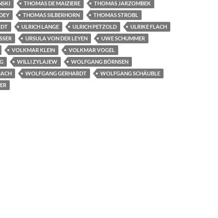
NSKI
THOMAS DE MAIZIERE
THOMAS JARZOMBEK
DEY
THOMAS SILBERHORN
THOMAS STROBL
LDT
ULRICH LANGE
ULRICH PETZOLD
ULRIKE FLACH
SSER
URSULA VON DER LEYEN
UWE SCHUMMER
VOLKMAR KLEIN
VOLKMAR VOGEL
NG
WILLI ZYLAJEW
WOLFGANG BÖRNSEN
BACH
WOLFGANG GERHARDT
WOLFGANG SCHÄUBLE
ER