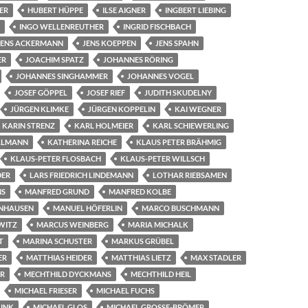
ER
HUBERT HÜPPE
ILSE AIGNER
INGBERT LIEBING
INGO WELLENREUTHER
INGRID FISCHBACH
JENS ACKERMANN
JENS KOEPPEN
JENS SPAHN
ER
JOACHIM SPATZ
JOHANNES RÖRING
JOHANNES SINGHAMMER
JOHANNES VOGEL
JOSEF GÖPPEL
JOSEF RIEF
JUDITH SKUDELNY
JÜRGEN KLIMKE
JÜRGEN KOPPELIN
KAI WEGNER
KARIN STRENZ
KARL HOLMEIER
KARL SCHIEWERLING
LLMANN
KATHERINA REICHE
KLAUS PETER BRÄHMIG
KLAUS-PETER FLOSBACH
KLAUS-PETER WILLSCH
DER
LARS FRIEDRICH LINDEMANN
LOTHAR RIEBSAMEN
NS
MANFRED GRUND
MANFRED KOLBE
NHAUSEN
MANUEL HÖFERLIN
MARCO BUSCHMANN
WITZ
MARCUS WEINBERG
MARIA MICHALK
T
MARINA SCHUSTER
MARKUS GRÜBEL
ER
MATTHIAS HEIDER
MATTHIAS LIETZ
MAX STADLER
ER
MECHTHILD DYCKMANS
MECHTHILD HEIL
MICHAEL FRIESER
MICHAEL FUCHS
LINK
MICHAEL GLOS
MICHAEL GROSSE-BRÖMER