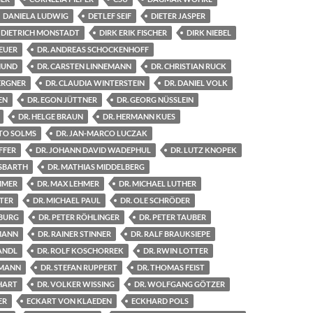
DANIELA LUDWIG
DETLEF SEIF
DIETER JASPER
DIETRICH MONSTADT
DIRK ERIK FISCHER
DIRK NIEBEL
EUER
DR. ANDREAS SCHOCKENHOFF
EMUND
DR. CARSTEN LINNEMANN
DR. CHRISTIAN RUCK
ERGNER
DR. CLAUDIA WINTERSTEIN
DR. DANIEL VOLK
EN
DR. EGON JÜTTNER
DR. GEORG NÜSSLEIN
DR. HELGE BRAUN
DR. HERMANN KUES
TO SOLMS
DR. JAN-MARCO LUCZAK
FFER
DR. JOHANN DAVID WADEPHUL
DR. LUTZ KNOPEK
HSBARTH
DR. MATHIAS MIDDELBERG
MMER
DR. MAX LEHMER
DR. MICHAEL LUTHER
STER
DR. MICHAEL PAUL
DR. OLE SCHRÖDER
SBURG
DR. PETER RÖHLINGER
DR. PETER TAUBER
RMANN
DR. RAINER STINNER
DR. RALF BRAUKSIEPE
ANDL
DR. ROLF KOSCHORREK
DR. RWIN LOTTER
FMANN
DR. STEFAN RUPPERT
DR. THOMAS FEIST
HART
DR. VOLKER WISSING
DR. WOLFGANG GÖTZER
ER
ECKART VON KLAEDEN
ECKHARD POLS