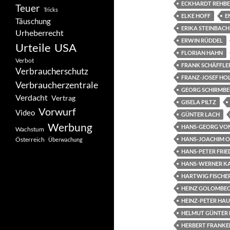
ECKHARDT REHB
Teuer
Tricks
ELKE HOFF
E
Täuschung
ERIKA STEINBACH
Urheberrecht
ERWIN RÜDDEL
Urteile
USA
FLORIAN HAHN
Verbot
FRANK SCHÄFFLE
Verbraucherschutz
FRANZ-JOSEF H
Verbraucherzentrale
GEORG SCHIRMB
Verdacht
Vertrag
GISELA PILTZ
Vorwurf
Video
GÜNTER LACH
Werbung
HANS-GEORG VO
Wachstum
Österreich
HANS-JOACHIM 
Überwachung
HANS-PETER FRIE
HANS-WERNER K
HARTWIG FISCHE
HEINZ GOLOMBE
HEINZ-PETER HAU
HELMUT GÜNTER
HERBERT FRANK