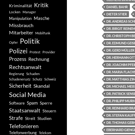
Kritik
Kriminalität
DANIEL BAHR
Locken
Manager
DIETER STIER
Masche
Manipulation
DR. ANDREAS SCH
Missbrauch
DR. BIRGIT REIN
Mitarbeiter
Mobilfunk
DR. CHRISTOPH B
Politik
Opfer
DR. EDMUND GEIS
Polizei
DR. GERD MÜLLER
Protest
Provider
DR. HERMANN OT
Prozess
Rechnung
DR. JOACHIM PFEI
Rechtsanwalt
DR. MARIA FLAC
Schaden
Regierung
Schadenersatz
Schutz
Schweiz
DR. MATTHIAS ZI
Sicherheit
Skandal
DR. MICHAEL MEI
Social Media
DR. PATRICK SEN
DR. PHILIPP MU
Spam
Software
Sperre
DR. REINHARD BR
Staatsanwalt
Steuern
DR. STEFAN KAU
Strafe
Studien
Streit
DR. THOMAS GEB
Telefonieren
EBERHARD GIENG
Telefonwerbung
Telekom