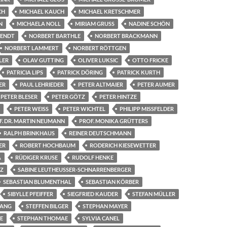
CH
MICHAEL KAUCH
MICHAEL KRETSCHMER
N
MICHAELA NOLL
MIRIAM GRUSS
NADINE SCHÖN
BENDT
NORBERT BARTHLE
NORBERT BRACKMANN
NORBERT LAMMERT
NORBERT RÖTTGEN
LER
OLAV GUTTING
OLIVER LUKSIC
OTTO FRICKE
PATRICIA LIPS
PATRICK DÖRING
PATRICK KURTH
ER
PAUL LEHRIEDER
PETER ALTMAIER
PETER AUMER
PETER BLESER
PETER GÖTZ
PETER HINTZE
PETER WEISS
PETER WICHTEL
PHILIPP MISSFELDER
F. DR. MARTIN NEUMANN
PROF. MONIKA GRÜTTERS
RALPH BRINKHAUS
REINER DEUTSCHMANN
ER
ROBERT HOCHBAUM
RODERICH KIESEWETTER
A
RÜDIGER KRUSE
RUDOLF HENKE
NZ
SABINE LEUTHEUSSER-SCHNARRENBERGER
SEBASTIAN BLUMENTHAL
SEBASTIAN KÖRBER
SIBYLLE PFEIFFER
SIEGFRIED KAUDER
STEFAN MÜLLER
SANG
STEFFEN BILGER
STEPHAN MAYER
E
STEPHAN THOMAE
SYLVIA CANEL