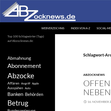
Zum
Inhalt
springen
Suchen
Abzocknews.de
WEBVERZEICHNIS
INDEX VON A-Z
SOCIAL-ME
Ihr unabhängiges
Top 100 Schlagwörter (Tags)
Informationsportal
auf Abzocknews.de:
Schlagwort-Arc
Abmahnung
Abonnement
Abzocke
ABZOCKNEWS
OFFEN
Affären
Angriff
Apple
Ausspähen
Auto
NEBEN
Banken
Behörden
Betrug
16. NOVEMBER 
Bundesregierung