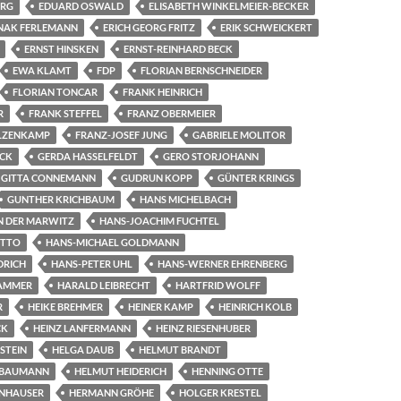
ERG
EDUARD OSWALD
ELISABETH WINKELMEIER-BECKER
NAK FERLEMANN
ERICH GEORG FRITZ
ERIK SCHWEICKERT
ERNST HINSKEN
ERNST-REINHARD BECK
EWA KLAMT
FDP
FLORIAN BERNSCHNEIDER
FLORIAN TONCAR
FRANK HEINRICH
R
FRANK STEFFEL
FRANZ OBERMEIER
OLZENKAMP
FRANZ-JOSEF JUNG
GABRIELE MOLITOR
ECK
GERDA HASSELFELDT
GERO STORJOHANN
GITTA CONNEMANN
GUDRUN KOPP
GÜNTER KRINGS
GUNTHER KRICHBAUM
HANS MICHELBACH
N DER MARWITZ
HANS-JOACHIM FUCHTEL
OTTO
HANS-MICHAEL GOLDMANN
DRICH
HANS-PETER UHL
HANS-WERNER EHRENBERG
AMMER
HARALD LEIBRECHT
HARTFRID WOLFF
R
HEIKE BREHMER
HEINER KAMP
HEINRICH KOLB
CK
HEINZ LANFERMANN
HEINZ RIESENHUBER
STEIN
HELGA DAUB
HELMUT BRANDT
 BAUMANN
HELMUT HEIDERICH
HENNING OTTE
ENHAUSER
HERMANN GRÖHE
HOLGER KRESTEL