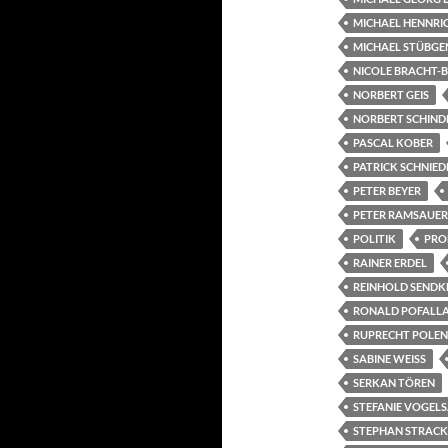
MICHAEL HENNRI
MICHAEL STÜBGE
NICOLE BRACHT-
NORBERT GEIS
NORBERT SCHIND
PASCAL KOBER
PATRICK SCHNIED
PETER BEYER
PETER RAMSAUER
POLITIK
PRO
RAINER ERDEL
REINHOLD SENDK
RONALD POFALL
RUPRECHT POLE
SABINE WEISS
SERKAN TÖREN
STEFANIE VOGEL
STEPHAN STRACK