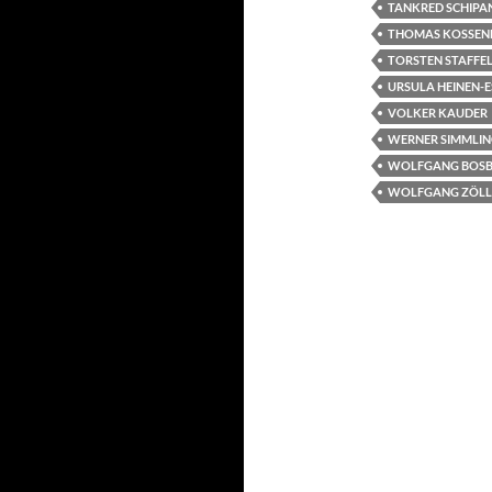
TANKRED SCHIPA
THOMAS KOSSEN
TORSTEN STAFFE
URSULA HEINEN-E
VOLKER KAUDER
WERNER SIMMLI
WOLFGANG BOS
WOLFGANG ZÖLL