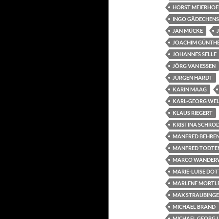
HORST MEIERHOF
INGO GÄDECHENS
JAN MÜCKE
JOACHIM GÜNTH
JOHANNES SELLE
JÖRG VAN ESSEN
JÜRGEN HARDT
KARIN MAAG
KARL-GEORG WE
KLAUS RIEGERT
KRISTINA SCHRÖ
MANFRED BEHRE
MANFRED TODTE
MARCO WANDER
MARIE-LUISE DÖT
MARLENE MORTL
MAX STRAUBING
MICHAEL BRAND
MICHAEL GEORG 