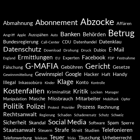
Abzocke
Abonnement
Abmahnung
Affären
Betrug
Banken
Behörden
Ausspähen
Angriff
Apple
Auto
Datenklau
Bundesregierung
CDU
Datenhandel
Call-Center
Datenschutz
E-Mail
Dubios
Drohung
Download
Druck
Ermittlungen
Facebook
Experten
EU
Festnahme
England
FDP
G-MAFIA
Gericht
Gebühren
Gesetze
Fälschung
Gewinnspiel
Google
Handy
Hacker
Haft
Gewinnmitteilung
Klage
Konto
Illegal
Inkassobüro
Kinder
Kontrolle
Kostenfallen
Kritik
Kriminalität
Locken
Manager
Missbrauch
Mitarbeiter
Masche
Manipulation
Mobilfunk
Opfer
Politik
Polizei
Prozess
Rechnung
Protest
Provider
Rechtsanwalt
Schaden
Regierung
Schadenersatz
Schutz
Schweiz
Social Media
Sicherheit
Skandal
Spam
Software
Sperre
Staatsanwalt
Telefonieren
Strafe
Studien
Steuern
Streit
Teuer
Urheberrecht
Täuschung
Telefonwerbung
Telekom
Tricks