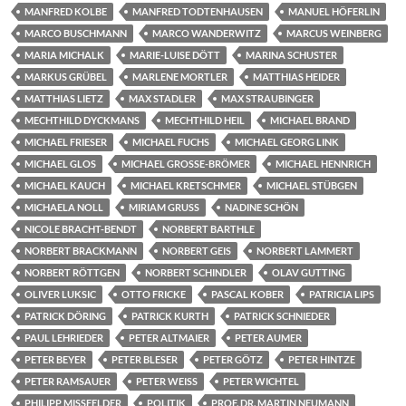
MANFRED KOLBE
MANFRED TODTENHAUSEN
MANUEL HÖFERLIN
MARCO BUSCHMANN
MARCO WANDERWITZ
MARCUS WEINBERG
MARIA MICHALK
MARIE-LUISE DÖTT
MARINA SCHUSTER
MARKUS GRÜBEL
MARLENE MORTLER
MATTHIAS HEIDER
MATTHIAS LIETZ
MAX STADLER
MAX STRAUBINGER
MECHTHILD DYCKMANS
MECHTHILD HEIL
MICHAEL BRAND
MICHAEL FRIESER
MICHAEL FUCHS
MICHAEL GEORG LINK
MICHAEL GLOS
MICHAEL GROSSE-BRÖMER
MICHAEL HENNRICH
MICHAEL KAUCH
MICHAEL KRETSCHMER
MICHAEL STÜBGEN
MICHAELA NOLL
MIRIAM GRUSS
NADINE SCHÖN
NICOLE BRACHT-BENDT
NORBERT BARTHLE
NORBERT BRACKMANN
NORBERT GEIS
NORBERT LAMMERT
NORBERT RÖTTGEN
NORBERT SCHINDLER
OLAV GUTTING
OLIVER LUKSIC
OTTO FRICKE
PASCAL KOBER
PATRICIA LIPS
PATRICK DÖRING
PATRICK KURTH
PATRICK SCHNIEDER
PAUL LEHRIEDER
PETER ALTMAIER
PETER AUMER
PETER BEYER
PETER BLESER
PETER GÖTZ
PETER HINTZE
PETER RAMSAUER
PETER WEISS
PETER WICHTEL
PHILIPP MISSFELDER
POLITIK
PROF. DR. MARTIN NEUMANN