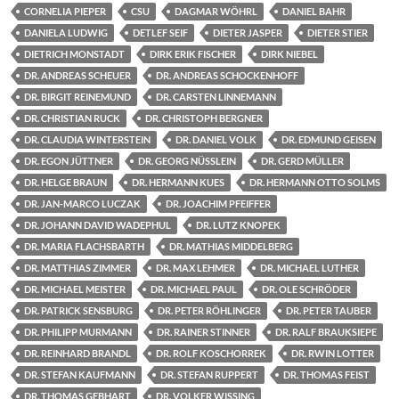
CORNELIA PIEPER
CSU
DAGMAR WÖHRL
DANIEL BAHR
DANIELA LUDWIG
DETLEF SEIF
DIETER JASPER
DIETER STIER
DIETRICH MONSTADT
DIRK ERIK FISCHER
DIRK NIEBEL
DR. ANDREAS SCHEUER
DR. ANDREAS SCHOCKENHOFF
DR. BIRGIT REINEMUND
DR. CARSTEN LINNEMANN
DR. CHRISTIAN RUCK
DR. CHRISTOPH BERGNER
DR. CLAUDIA WINTERSTEIN
DR. DANIEL VOLK
DR. EDMUND GEISEN
DR. EGON JÜTTNER
DR. GEORG NÜSSLEIN
DR. GERD MÜLLER
DR. HELGE BRAUN
DR. HERMANN KUES
DR. HERMANN OTTO SOLMS
DR. JAN-MARCO LUCZAK
DR. JOACHIM PFEIFFER
DR. JOHANN DAVID WADEPHUL
DR. LUTZ KNOPEK
DR. MARIA FLACHSBARTH
DR. MATHIAS MIDDELBERG
DR. MATTHIAS ZIMMER
DR. MAX LEHMER
DR. MICHAEL LUTHER
DR. MICHAEL MEISTER
DR. MICHAEL PAUL
DR. OLE SCHRÖDER
DR. PATRICK SENSBURG
DR. PETER RÖHLINGER
DR. PETER TAUBER
DR. PHILIPP MURMANN
DR. RAINER STINNER
DR. RALF BRAUKSIEPE
DR. REINHARD BRANDL
DR. ROLF KOSCHORREK
DR. RWIN LOTTER
DR. STEFAN KAUFMANN
DR. STEFAN RUPPERT
DR. THOMAS FEIST
DR. THOMAS GEBHART
DR. VOLKER WISSING