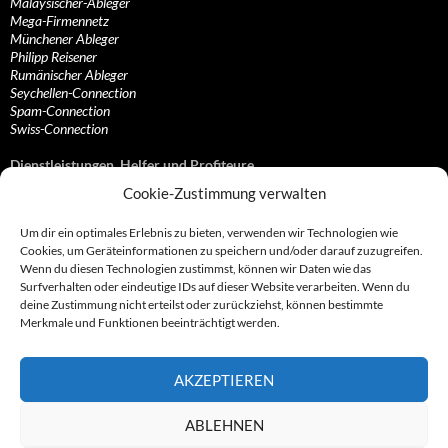
Malaysischer-Ableger
Mega-Firmennetz
Münchener Ableger
Philipp Reisener
Rumänischer Ableger
Seychellen-Connection
Spam-Connection
Swiss-Connection
Dienstleistungen, Helfer und Profiteure
Cookie-Zustimmung verwalten
Anonymisierungsdienste, VPN- und Web-Proxy…
Anwaltliche Vertretungen, Kanzleien und Juristen
Um dir ein optimales Erlebnis zu bieten, verwenden wir Technologien wie
Bezahlsysteme, Finanzdienstleister und…
Cookies, um Geräteinformationen zu speichern und/oder darauf zuzugreifen.
Bürodienstleister, Firmengründer- und/oder…
Wenn du diesen Technologien zustimmst, können wir Daten wie das
Datenhändler, Adressbroker und zielgerichtetes…
Surfverhalten oder eindeutige IDs auf dieser Website verarbeiten. Wenn du
Hosting, Routing, Provider, Domain-, Web- und…
deine Zustimmung nicht erteilst oder zurückziehst, können bestimmte
Inkasso, Forderungsmanagement und eintreibende…
Merkmale und Funktionen beeinträchtigt werden.
Spieleanbieter, Online- und Browsergames
Onlinecasinos, Glücksspiele, Poker, Roulette & Co.
Partnerprogramme, Vertriebskanäle- und…
AKZEPTIEREN
Telekommunikationsdienstleister, Internet…
Vereine, Verbände, Vereinigungen und Lobbyisten
Web-Rotlichtbezirk, Erotik- und XXX-Anbieter
ABLEHNEN
Sonstige Dienstleister, Profiteure und Kooperationen