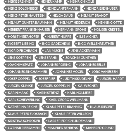
HEIKE BREHMER
HEINER KAMP
HEINRICH KOLB
HEINZ GOLOMBECK
HEINZ LANFERMANN
HEINZ RIESENHUBER
HEINZ-PETER HAUSTEIN
HELGA DAUB
HELMUT BRANDT
HELMUT GÜNTER BAUMANN
HELMUT HEIDERICH
HENNING OTTE
HERBERT FRANKENHAUSER
HERMANN GRÖHE
HOLGER KRESTEL
HORST MEIERHOFER
HUBERT HÜPPE
ILSE AIGNER
INGBERT LIEBING
INGO GÄDECHENS
INGO WELLENREUTHER
INGRID FISCHBACH
JAN MÜCKE
JENS ACKERMANN
JENS KOEPPEN
JENS SPAHN
JOACHIM GÜNTHER
JOACHIM SPATZ
JOHANNES RÖRING
JOHANNES SELLE
JOHANNES SINGHAMMER
JOHANNES VOGEL
JÖRG VAN ESSEN
JOSEF GÖPPEL
JOSEF RIEF
JUDITH SKUDELNY
JÜRGEN HARDT
JÜRGEN KLIMKE
JÜRGEN KOPPELIN
KAI WEGNER
KARIN MAAG
KARIN STRENZ
KARL HOLMEIER
KARL SCHIEWERLING
KARL-GEORG WELLMANN
KATHERINA REICHE
KLAUS PETER BRÄHMIG
KLAUS RIEGERT
KLAUS-PETER FLOSBACH
KLAUS-PETER WILLSCH
KRISTINA SCHRÖDER
LARS FRIEDRICH LINDEMANN
LOTHAR RIEBSAMEN
MANFRED BEHRENS
MANFRED GRUND