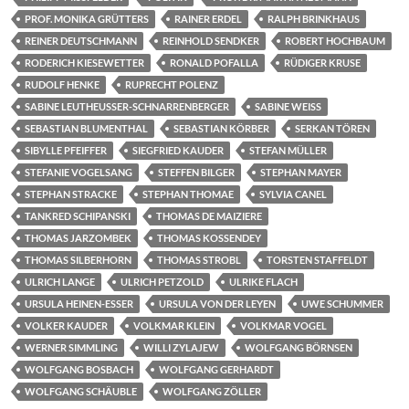
PROF. MONIKA GRÜTTERS
RAINER ERDEL
RALPH BRINKHAUS
REINER DEUTSCHMANN
REINHOLD SENDKER
ROBERT HOCHBAUM
RODERICH KIESEWETTER
RONALD POFALLA
RÜDIGER KRUSE
RUDOLF HENKE
RUPRECHT POLENZ
SABINE LEUTHEUSSER-SCHNARRENBERGER
SABINE WEISS
SEBASTIAN BLUMENTHAL
SEBASTIAN KÖRBER
SERKAN TÖREN
SIBYLLE PFEIFFER
SIEGFRIED KAUDER
STEFAN MÜLLER
STEFANIE VOGELSANG
STEFFEN BILGER
STEPHAN MAYER
STEPHAN STRACKE
STEPHAN THOMAE
SYLVIA CANEL
TANKRED SCHIPANSKI
THOMAS DE MAIZIERE
THOMAS JARZOMBEK
THOMAS KOSSENDEY
THOMAS SILBERHORN
THOMAS STROBL
TORSTEN STAFFELDT
ULRICH LANGE
ULRICH PETZOLD
ULRIKE FLACH
URSULA HEINEN-ESSER
URSULA VON DER LEYEN
UWE SCHUMMER
VOLKER KAUDER
VOLKMAR KLEIN
VOLKMAR VOGEL
WERNER SIMMLING
WILLI ZYLAJEW
WOLFGANG BÖRNSEN
WOLFGANG BOSBACH
WOLFGANG GERHARDT
WOLFGANG SCHÄUBLE
WOLFGANG ZÖLLER