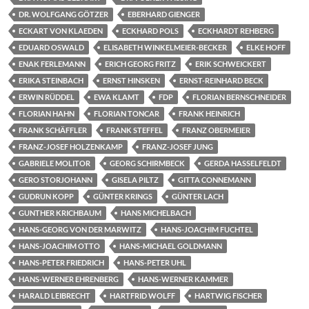
DR. WOLFGANG GÖTZER
EBERHARD GIENGER
ECKART VON KLAEDEN
ECKHARD POLS
ECKHARDT REHBERG
EDUARD OSWALD
ELISABETH WINKELMEIER-BECKER
ELKE HOFF
ENAK FERLEMANN
ERICH GEORG FRITZ
ERIK SCHWEICKERT
ERIKA STEINBACH
ERNST HINSKEN
ERNST-REINHARD BECK
ERWIN RÜDDEL
EWA KLAMT
FDP
FLORIAN BERNSCHNEIDER
FLORIAN HAHN
FLORIAN TONCAR
FRANK HEINRICH
FRANK SCHÄFFLER
FRANK STEFFEL
FRANZ OBERMEIER
FRANZ-JOSEF HOLZENKAMP
FRANZ-JOSEF JUNG
GABRIELE MOLITOR
GEORG SCHIRMBECK
GERDA HASSELFELDT
GERO STORJOHANN
GISELA PILTZ
GITTA CONNEMANN
GUDRUN KOPP
GÜNTER KRINGS
GÜNTER LACH
GUNTHER KRICHBAUM
HANS MICHELBACH
HANS-GEORG VON DER MARWITZ
HANS-JOACHIM FUCHTEL
HANS-JOACHIM OTTO
HANS-MICHAEL GOLDMANN
HANS-PETER FRIEDRICH
HANS-PETER UHL
HANS-WERNER EHRENBERG
HANS-WERNER KAMMER
HARALD LEIBRECHT
HARTFRID WOLFF
HARTWIG FISCHER