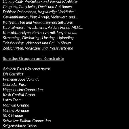
Call-by-Call-, Pre-Select- und Vorwahl-Anbieter
Coupons, Gutscheine, Dealz und Auktionen
Dubiose Onlineshops, fragwürdige Verkäufer…
Gewinnbimmler, Ping-Anrufe, Mehrwert- und…
Kaffeefahrten und Verkaufsveranstaltungen
Kapitalmarkt, Investments, Aktien, Fonds, MLM…
Kontaktanzeigen, Partnervermittlungen und…
Streaming-, Filesharing-, Hosting-, Uploading…
Teleshopping, Videotext und Call-In-Shows
Zeitschriften, Magazine und Pressevertriebe
Sonstige Gruppen und Konstrukte
Adblock Plus-Werbenetzwerk
Die Guerillaz
Firmengruppe Volandt
Gebrüder Pass
Heppenheim-Connection
Kash-Capital Group
Lotto-Team
Manwin Gruppe
Mintnet-Gruppe
S&K Gruppe
Schweizer Balkan-Connection
Seligenstädter Kreisel