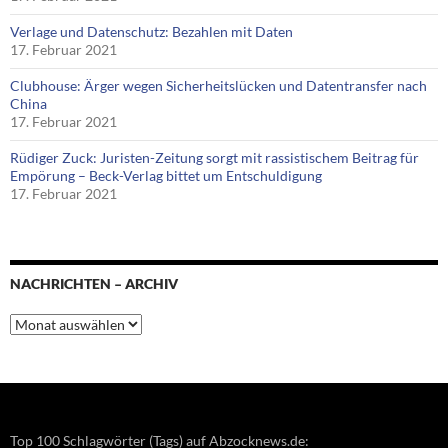
Verlage und Datenschutz: Bezahlen mit Daten
17. Februar 2021
Clubhouse: Ärger wegen Sicherheitslücken und Datentransfer nach
China
17. Februar 2021
Rüdiger Zuck: Juristen-Zeitung sorgt mit rassistischem Beitrag für
Empörung – Beck-Verlag bittet um Entschuldigung
17. Februar 2021
NACHRICHTEN – ARCHIV
Nachrichten
–
Archiv
Top 100 Schlagwörter (Tags) auf Abzocknews.de: