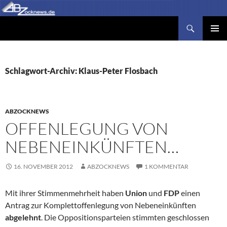
Zum
Inhalt
Suchen
Abzocknews.de
springen
PRIMÄR
MENÜ
Schlagwort-Archiv: Klaus-Peter Flosbach
ABZOCKNEWS
OFFENLEGUNG VON
NEBENEINKÜNFTEN…
16. NOVEMBER 2012
ABZOCKNEWS
1 KOMMENTAR
Mit ihrer Stimmenmehrheit haben
Union
und
FDP
einen
Antrag zur Komplettoffenlegung von Nebeneinkünften
abgelehnt
. Die Oppositionsparteien stimmten geschlossen